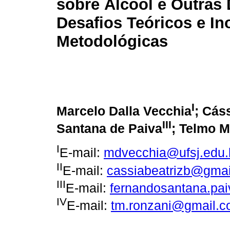
sobre Álcool e Outras
Desafios Teóricos e I
Metodológicas
I
Marcelo Dalla Vecchia
; Cás
III
Santana de Paiva
; Telmo 
I
E-mail:
mdvecchia@ufsj.edu.
II
E-mail:
cassiabeatrizb@gma
III
E-mail:
fernandosantana.pa
IV
E-mail:
tm.ronzani@gmail.