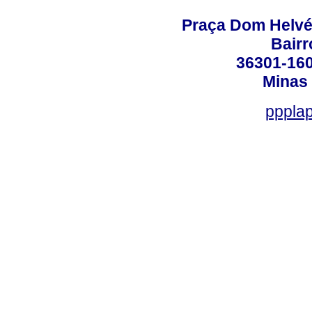
Praça Dom Helvéci
Bair
36301-160
Minas 
ppplap