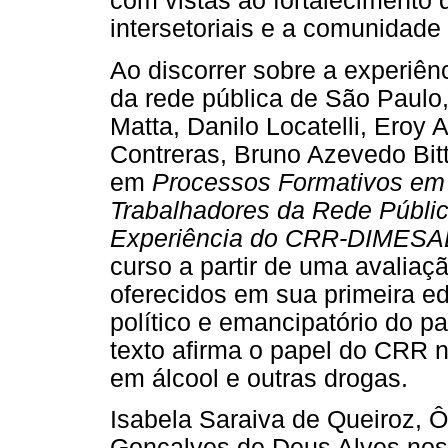
com vistas ao fortalecimento 
intersetoriais e a comunidad
Ao discorrer sobre a experiên
da rede pública de São Paul
Matta, Danilo Locatelli, Eroy 
Contreras, Bruno Azevedo Bit
em
Processos Formativos em 
Trabalhadores da Rede Públic
Experiência do CRR-DIMES
curso a partir de uma avaliaç
oferecidos em sua primeira e
político e emancipatório do 
texto afirma o papel do CRR n
em álcool e outras drogas.
Isabela Saraiva de Queiroz, 
Gonçalves de Deus Alves nos 