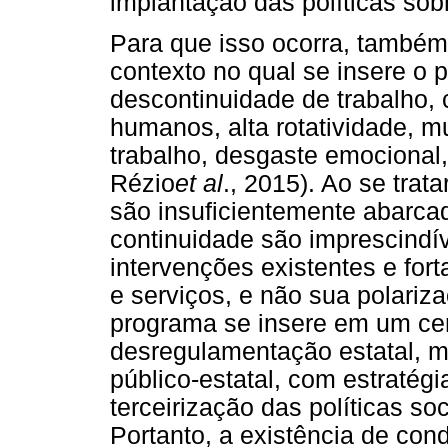
implantação das políticas sob
Para que isso ocorra, també
contexto no qual se insere o
descontinuidade de trabalho, 
humanos, alta rotatividade, 
trabalho, desgaste emocional,
Rézio
et al
., 2015). Ao se trat
são insuficientemente abarca
continuidade são imprescindí
intervenções existentes e for
e serviços, e não sua polariz
programa se insere em um cená
desregulamentação estatal, m
público-estatal, com estratégi
terceirização das políticas so
Portanto, a existência de cond