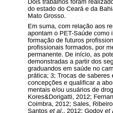
Dois trabalhos foram realizad
do estado do Ceará e da Bahi
Mato Grosso.
Em suma, com relação aos res
apontam o PET-Saúde como inic
formação de futuros profissio
profissionais formados, por m
permanente. De início, as po
demonstradas a partir dos seg
graduandos em saúde no campo
prática; 3; Trocas de saberes 
concepções e qualificar a ab
mentais e/ou usuários de dro
Kores&Dorigatti, 2012; Ferna
Coimbra, 2012; Sales, Ribeiro
Santos
et al
., 2012; Godoy
et 