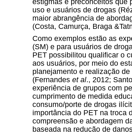
estigmas e preconceitos que p
uso e usuários de drogas (Ré
maior abrangência de aborda
(Costa, Camurça, Braga &Tatm
Como exemplos estão as expe
(SM) e para usuários de drog
PET possibilitou qualificar o
aos usuários, por meio do est
planejamento e realização de 
(Fernandes
et al
., 2012; Sant
experiência de grupos com p
cumprimento de medida educa
consumo/porte de drogas ilíc
importância do PET na troca d
compreensão e abordagem das
baseada na redução de danos