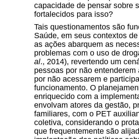
capacidade de pensar sobre s
fortalecidos para isso?
Tais questionamentos são fu
Saúde, em seus contextos de 
as ações abarquem as necess
problemas com o uso de dro
al
., 2014), revertendo um cen
pessoas por não entenderem 
por não acessarem e particip
funcionamento. O planejament
enriquecido com a implement
envolvam atores da gestão, pr
familiares, com o PET auxili
coletiva, considerando o pro
que frequentemente são alija