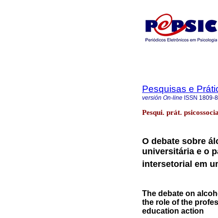
Pesquisas e Práti
versión On-line
ISSN
1809-
Pesqui. prát. psicossoci
O debate sobre ál
universitária e o 
intersetorial em
The debate on alcoho
the role of the profe
education action