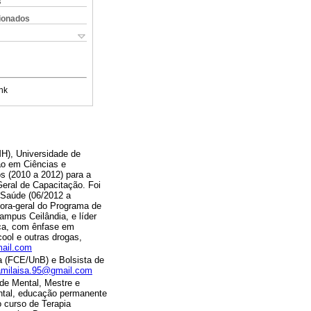
s
cionados
nk
H), Universidade de
ão em Ciências e
s (2010 a 2012) para a
Geral de Capacitação. Foi
 Saúde (06/2012 a
ora-geral do Programa de
mpus Ceilândia, e líder
ca, com ênfase em
cool e outras drogas,
mail.com
a (FCE/UnB) e Bolsista de
amilaisa.95@gmail.com
de Mental, Mestre e
ental, educação permanente
 curso de Terapia