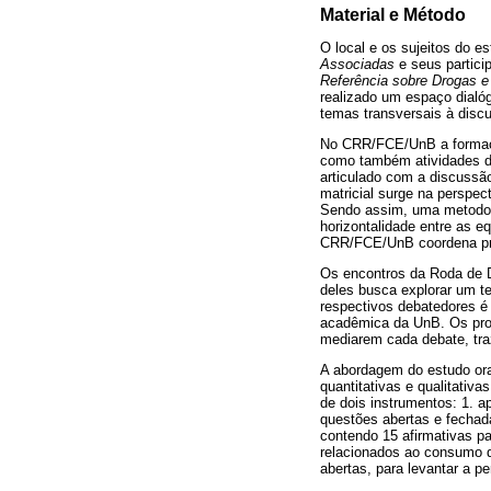
Material e Método
O local e os sujeitos do 
Associadas
e seus partic
Referência sobre Drogas e
realizado um espaço dialóg
temas transversais à disc
No CRR/FCE/UnB a formação
como também atividades 
articulado com a discussão
matricial surge na perspec
Sendo assim, uma metodolo
horizontalidade entre as e
CRR/FCE/UnB coordena pro
Os encontros da Roda de 
deles busca explorar um t
respectivos debatedores é
acadêmica da UnB. Os prof
mediarem cada debate, tra
A abordagem do estudo ora 
quantitativas e qualitativ
de dois instrumentos: 1. 
questões abertas e fechad
contendo 15 afirmativas p
relacionados ao consumo d
abertas, para levantar a p