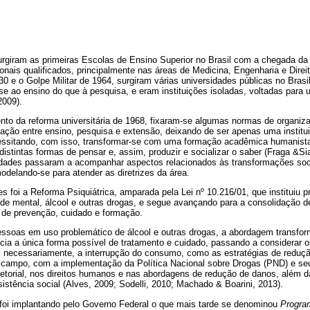
urgiram as primeiras Escolas de Ensino Superior no Brasil com a chegada da 
onais qualificados, principalmente nas áreas de Medicina, Engenharia e Direit
30 e o Golpe Militar de 1964, surgiram várias universidades públicas no Brasil
se ao ensino do que à pesquisa, e eram instituições isoladas, voltadas para
2009).
to da reforma universitária de 1968, fixaram-se algumas normas de organiz
lação entre ensino, pesquisa e extensão, deixando de ser apenas uma instit
essitando, com isso, transformar-se com uma formação acadêmica humanista, 
distintas formas de pensar e, assim, produzir e socializar o saber (Fraga &Sia
idades passaram a acompanhar aspectos relacionados às transformações soc
delando-se para atender as diretrizes da área.
 foi a Reforma Psiquiátrica, amparada pela Lei nº 10.216/01, que instituiu
e mental, álcool e outras drogas, e segue avançando para a consolidação de
 de prevenção, cuidado e formação.
ssoas em uso problemático de álcool e outras drogas, a abordagem transfor
cia a única forma possível de tratamento e cuidado, passando a considerar 
 necessariamente, a interrupção do consumo, como as estratégias de reduç
 o campo, com a implementação da Política Nacional sobre Drogas (PND) e s
rsetorial, nos direitos humanos e nas abordagens de redução de danos, além d
istência social (Alves, 2009; Sodelli, 2010; Machado & Boarini, 2013).
oi implantando pelo Governo Federal o que mais tarde se denominou
Progra