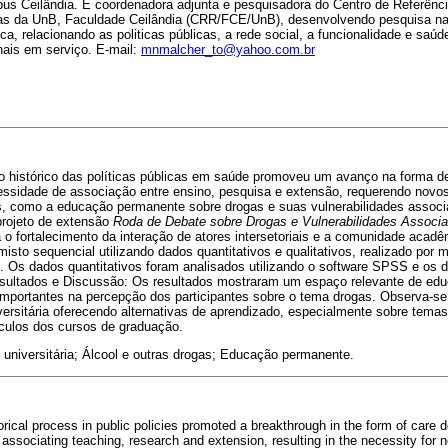
s Ceilândia. É coordenadora adjunta e pesquisadora do Centro de Referênc
das da UnB, Faculdade Ceilândia (CRR/FCE/UnB), desenvolvendo pesquisa na
a, relacionando as politicas públicas, a rede social, a funcionalidade e saú
nais em serviço. E-mail:
mnmalcher_to@yahoo.com.br
o histórico das políticas públicas em saúde promoveu um avanço na forma de
sidade de associação entre ensino, pesquisa e extensão, requerendo novos
 como a educação permanente sobre drogas e suas vulnerabilidades associ
projeto de extensão
Roda de Debate sobre Drogas e Vulnerabilidades Associ
o fortalecimento da interação de atores intersetoriais e a comunidade acadê
misto sequencial utilizando dados quantitativos e qualitativos, realizado por 
s. Os dados quantitativos foram analisados utilizando o software SPSS e os d
esultados e Discussão: Os resultados mostraram um espaço relevante de e
importantes na percepção dos participantes sobre o tema drogas. Observa-se
iversitária oferecendo alternativas de aprendizado, especialmente sobre tem
culos dos cursos de graduação.
 universitária; Álcool e outras drogas; Educação permanente.
orical process in public policies promoted a breakthrough in the form of care d
associating teaching, research and extension, resulting in the necessity for 