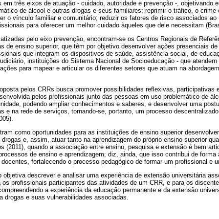
 em três eixos de atuação - cuidado, autoridade e prevenção -, objetivando e
tico de álcool e outras drogas e seus familiares; reprimir o tráfico, o crime 
er o vínculo familiar e comunitário; reduzir os fatores de risco associados a
fissionais para oferecer um melhor cuidado àqueles que dele necessitam (Bras
matizadas pelo eixo prevenção, encontram-se os Centros Regionais de Referê
cas de ensino superior, que têm por objetivo desenvolver ações presenciais 
ssionais que integram os dispositivos de saúde, assistência social, de educa
Judiciário, instituições do Sistema Nacional de Socioeducação - que atendem
ações para mapear e articular os diferentes setores que atuam na abordagem
osta pelos CRRs busca promover possibilidades reflexivas, participativas e
envolvida pelos profissionais junto das pessoas em uso problemático de álc
unidade, podendo ampliar conhecimentos e saberes, e desenvolver uma postura
s e na rede de serviços, tornando-se, portanto, um processo descentralizad
005).
ram como oportunidades para as instituições de ensino superior desenvolver
 drogas e, assim, atuar tanto na aprendizagem do próprio ensino superior qu
s (2011), quando a associação entre ensino, pesquisa e extensão é bem arti
rocessos de ensino e aprendizagem; diz, ainda, que isso contribui de forma 
e docentes, fortalecendo o processo pedagógico de formar um profissional e 
 objetiva descrever e analisar uma experiência de extensão universitária a
os profissionais participantes das atividades de um CRR, e para os discente
compreendendo a experiência da educação permanente e da extensão univers
a drogas e suas vulnerabilidades associadas.