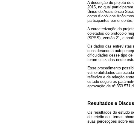
A descrição do projeto de
2015, no qual participara
Único de Assistência Soci
como Alcoólicos Anônimos,
participantes por encontro
A caracterização do projet
coletados do protocolo res
(SPSS), versão 21, e anal
Os dados das entrevistas r
considerando a autopercepç
dificuldades desse tipo de
foram utilizadas neste est
Esse procedimento possibi
vulnerabilidades associad
reflexivo e de relação entr
estudo seguiu os parâmet
aprovação de nº 353.571 d
Resultados e Discu
Os resultados do estudo s
descrição dos temas abord
suas percepções sobre es