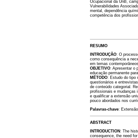
Ocupacional da UnB, campu
Vulnerabilidades Associa
mental, dependência químic
competência dos profissio
RESUMO
INTRODUÇÃO
: O process
como consequência a neces
em temas contemporâneos,
OBJETIVO
: Apresentar o 
educação permanente para 
MÉTODO
: Estudo do tipo 
questionários e entrevista
de conteúdo categorial. R
profissionais e mudanças 
e qualificar a extensão un
pouco abordados nos currí
Palavras-chave
: Extensão
ABSTRACT
INTRODUCTION
: The hist
consequence, the need for 