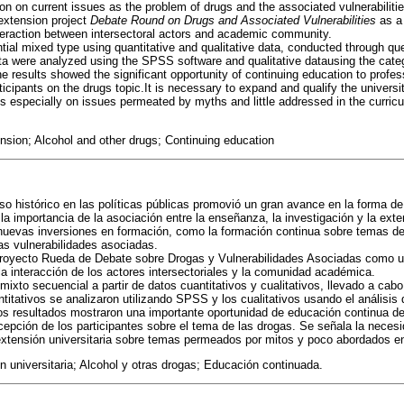
on on current issues as the problem of drugs and the associated vulnerabilitie
 extension project
Debate Round on Drugs and Associated Vulnerabilities
as a 
nteraction between intersectoral actors and academic community.
tial mixed type using quantitative and qualitative data, conducted through qu
ata were analyzed using the SPSS software and qualitative datausing the categ
e results showed the significant opportunity of continuing education to prof
rticipants on the drugs topic.It is necessary to expand and qualify the univer
ves especially on issues permeated by myths and little addressed in the curric
ension; Alcohol and other drugs; Continuing education
eso histórico en las políticas públicas promovió un gran avance en la forma de
la importancia de la asociación entre la enseñanza, la investigación y la ex
 nuevas inversiones en formación, como la formación continua sobre temas de
as vulnerabilidades asociadas.
 proyecto Rueda de Debate sobre Drogas y Vulnerabilidades Asociadas como 
 la interacción de los actores intersectoriales y la comunidad académica.
 mixto secuencial a partir de datos cuantitativos y cualitativos, llevado a cab
titativos se analizaron utilizando SPSS y los cualitativos usando el análisis 
s resultados mostraron una importante oportunidad de educación continua de
epción de los participantes sobre el tema de las drogas. Se señala la necesi
 extensión universitaria sobre temas permeados por mitos y poco abordados en 
n universitaria; Alcohol y otras drogas; Educación continuada.