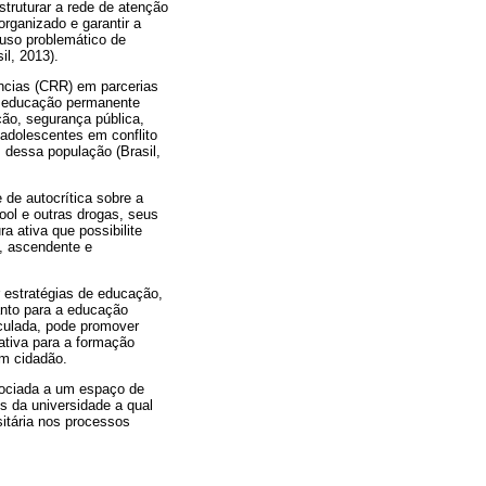
struturar a rede de atenção
organizado e garantir a
o uso problemático de
il, 2013).
ncias (CRR) em parcerias
de educação permanente
ção, segurança pública,
 adolescentes em conflito
 dessa população (Brasil,
 de autocrítica sobre a
ool e outras drogas, seus
 ativa que possibilite
o, ascendente e
 estratégias de educação,
anto para a educação
culada, pode promover
ativa para a formação
um cidadão.
ssociada a um espaço de
s da universidade a qual
itária nos processos