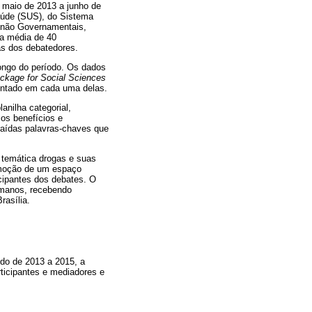
e maio de 2013 a junho de
aúde (SUS), do Sistema
s não Governamentais,
ma média de 40
tas dos debatedores.
longo do período. Os dados
ackage for Social Sciences
sentado em cada uma delas.
anilha categorial,
 os benefícios e
traídas palavras-chaves que
 temática drogas e suas
omoção de um espaço
ticipantes dos debates. O
umanos, recebendo
asília.
do de 2013 a 2015, a
ticipantes e mediadores e