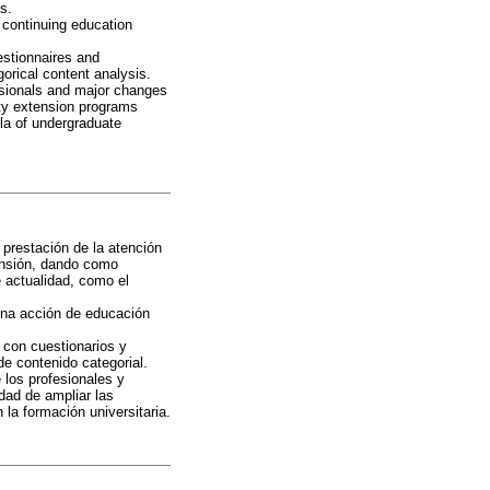
s.
continuing education
estionnaires and
orical content analysis.
essionals and major changes
sity extension programs
ula of undergraduate
 prestación de la atención
tensión, dando como
 actualidad, como el
una acción de educación
o con cuestionarios y
de contenido categorial.
 los profesionales y
dad de ampliar las
la formación universitaria.