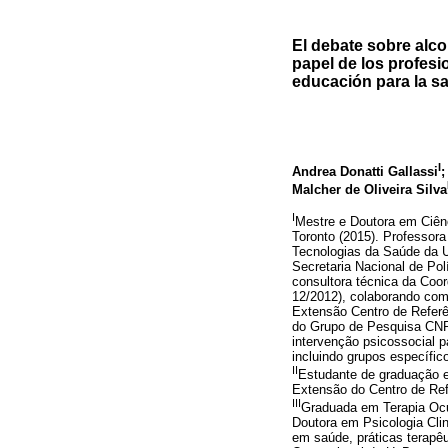
El debate sobre alco
papel de los profesi
educación para la s
I
Andrea Donatti Gallassi
;
Malcher de Oliveira Silva
I
Mestre e Doutora em Ciên
Toronto (2015). Professor
Tecnologias da Saúde da U
Secretaria Nacional de Po
consultora técnica da Coo
12/2012), colaborando co
Extensão Centro de Referê
do Grupo de Pesquisa CNP
intervenção psicossocial p
incluindo grupos específic
II
Estudante de graduação e
Extensão do Centro de Ref
III
Graduada em Terapia Ocu
Doutora em Psicologia Cli
em saúde, práticas terapê