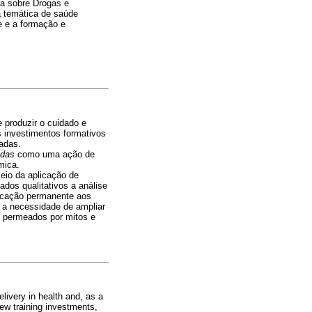
ia sobre Drogas e
 temática de saúde
de e a formação e
 produzir o cuidado e
 investimentos formativos
adas.
adas
como uma ação de
mica.
meio da aplicação de
ados qualitativos a análise
ducação permanente aos
 a necessidade de ampliar
as permeados por mitos e
elivery in health and, as a
new training investments,