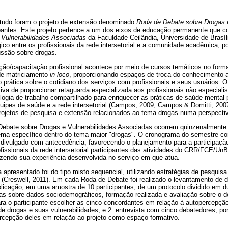
estudo foram o projeto de extensão denominado
Roda de Debate sobre Drogas e
ipantes. Este projeto pertence a um dos eixos de educação permanente que
 Vulnerabilidades Associadas
da Faculdade Ceilândia, Universidade de Brasí
ico entre os profissionais da rede intersetorial e a comunidade acadêmica, p
ussão sobre drogas.
/capacitação profissional acontece por meio de cursos temáticos no format
de matriciamento
in loco
, proporcionando espaços de troca do conhecimento a
 prática sobre o cotidiano dos serviços com profissionais e seus usuários. 
tiva de proporcionar retaguarda especializada aos profissionais não especial
gia de trabalho compartilhado para enriquecer as práticas de saúde mental
quipes de saúde e a rede intersetorial (Campos, 2009; Campos & Domitti, 200
jetos de pesquisa e extensão relacionados ao tema drogas numa perspectiv
Debate sobre Drogas e Vulnerabilidades Associadas ocorrem quinzenalment
ema específico dentro do tema maior "drogas". O cronograma do semestre c
 divulgado com antecedência, favorecendo o planejamento para a participaç
issionais da rede intersetorial participantes das atividades do CRR/FCE/Un
zendo sua experiência desenvolvida no serviço em que atua.
apresentado foi do tipo misto sequencial, utilizando estratégias de pesquisa e
as (Creswell, 2011). Em cada Roda de Debate foi realizado o levantamento de
aplicação, em uma amostra de 10 participantes, de um protocolo dividido em 
as sobre dados sociodemográficos, formação realizada e avaliação sobre o d
ara o participante escolher as cinco concordantes em relação à autopercepçã
e drogas e suas vulnerabilidades; e 2. entrevista com cinco debatedores, po
ercepção deles em relação ao projeto como espaço formativo.