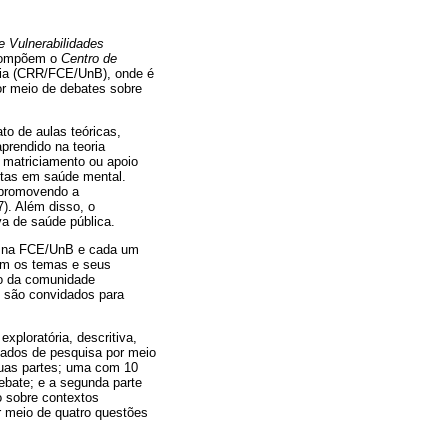
 Vulnerabilidades
 compõem o
Centro de
lia (CRR/FCE/UnB), onde é
or meio de debates sobre
o de aulas teóricas,
prendido na teoria
O matriciamento ou apoio
istas em saúde mental.
 promovendo a
7). Além disso, o
a de saúde pública.
e na FCE/UnB e cada um
om os temas e seus
ão da comunidade
B são convidados para
xploratória, descritiva,
 dados de pesquisa por meio
duas partes; uma com 10
ebate; e a segunda parte
o sobre contextos
r meio de quatro questões