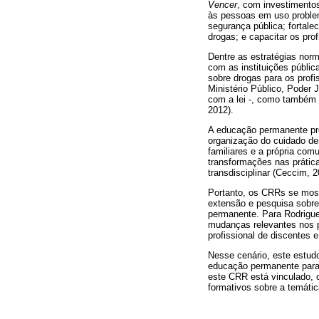
Vencer
, com investimentos
às pessoas em uso problemá
segurança pública; fortalec
drogas; e capacitar os pro
Dentre as estratégias nor
com as instituições públi
sobre drogas para os profi
Ministério Público, Poder 
com a lei -, como também 
2012).
A educação permanente prop
organização do cuidado des
familiares e a própria com
transformações nas prática
transdisciplinar (Ceccim, 2
Portanto, os CRRs se most
extensão e pesquisa sobre
permanente. Para Rodrigue
mudanças relevantes nos p
profissional de discentes 
Nesse cenário, este estudo
educação permanente para 
este CRR está vinculado, 
formativos sobre a temátic