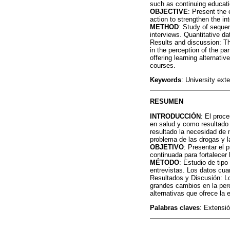
such as continuing educati
OBJECTIVE
: Present the
action to strengthen the i
METHOD
: Study of sequen
interviews. Quantitative d
Results and discussion: Th
in the perception of the pa
offering learning alternati
courses.
Keywords
: University ext
RESUMEN
INTRODUCCIÓN
: El proc
en salud y como resultado 
resultado la necesidad de
problema de las drogas y l
OBJETIVO
: Presentar el
continuada para fortalecer
MÉTODO
: Estudio de tipo
entrevistas. Los datos cuan
Resultados y Discusión: Lo
grandes cambios en la perc
alternativas que ofrece la
Palabras claves
: Extensió