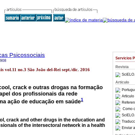
cas Psicossociais
Servicios 
8908
Revista
ais vol.11 no.3 São João del-Rei sept./dic. 2016
SciELO 
Articulo
cool, crack e outras drogas na formação
Portugu
papel dos profissionais da rede
Articul
1
 uma ação de educação em saúde
Referenc
Como ci
SciELO 
l, crack and other drugs in the education and
Traducc
ssionals of the intersectoral network in a health
Enviar a