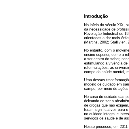
Introdução
No início do século XIX, s
da necessidade de profissi
Revolução Industrial de 19
orientadas a dar mais ênfa
(Martins, 2002; Stallivieri, 
No entanto, com o movimen
ensino superior, como a re
a ser centro do saber, nec
estimulando a vivência de 
reformulações, as univers
campo da saúde mental, mo
Uma dessas transformações
modelo de cuidado em saúd
campo, por meio de ações
No caso do cuidado das pe
deixando de ser a abstinên
de drogas que não exigem,
foram significativos para
no cuidado integral e inte
serviços de saúde e de ass
Nesse processo, em 2011 f