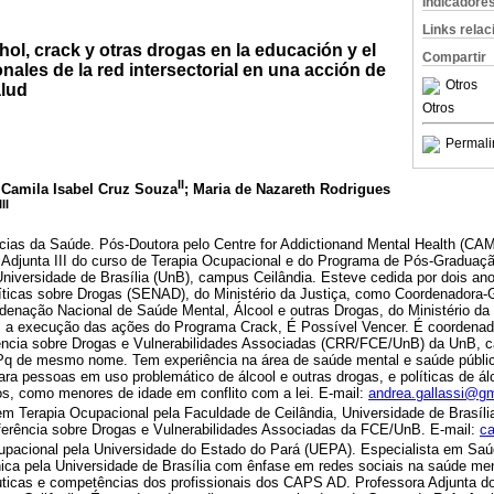
Indicadore
Links rela
hol, crack y otras drogas en la educación y el
Compartir
onales de la red intersectorial en una acción de
Otros
alud
Otros
Permali
II
 Camila Isabel Cruz Souza
; Maria de Nazareth Rodrigues
III
cias da Saúde. Pós-Doutora pelo Centre for Addictionand Mental Health (CAM
a Adjunta III do curso de Terapia Ocupacional e do Programa de Pós-Graduaç
niversidade de Brasília (UnB), campus Ceilândia. Esteve cedida por dois ano
líticas sobre Drogas (SENAD), do Ministério da Justiça, como Coordenadora-
rdenação Nacional de Saúde Mental, Álcool e outras Drogas, do Ministério da
m a execução das ações do Programa Crack, É Possível Vencer. É coordenad
ncia sobre Drogas e Vulnerabilidades Associadas (CRR/FCE/UnB) da UnB, ca
q de mesmo nome. Tem experiência na área de saúde mental e saúde públi
ara pessoas em uso problemático de álcool e outras drogas, e políticas de ál
os, como menores de idade em conflito com a lei. E-mail:
andrea.gallassi@g
m Terapia Ocupacional pela Faculdade de Ceilândia, Universidade de Brasíli
erência sobre Drogas e Vulnerabilidades Associadas da FCE/UnB. E-mail:
c
pacional pela Universidade do Estado do Pará (UEPA). Especialista em Saú
nica pela Universidade de Brasília com ênfase em redes sociais na saúde m
uticas e competências dos profissionais dos CAPS AD. Professora Adjunta do