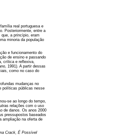
família real portuguesa e
o. Posteriormente, entre a
 que, a princípio, eram
 uma minoria da população
ação e funcionamento do
uição de ensino e passando
crítica e reflexiva,
no, 1991). A partir dessas
iais, como no caso do
 profundas mudanças no
 políticas públicas nesse
mou-se ao longo do tempo,
outras relações com o uso
ão de danos. Os anos 2000
eus pressupostos baseados
a ampliação na oferta de
ma Crack, É Possível