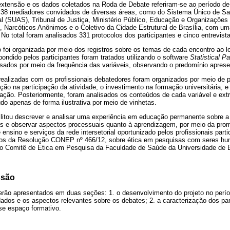
 extensão e os dados coletados na Roda de Debate referiram-se ao período d
m 38 mediadores convidados de diversas áreas, como do Sistema Único de S
al (SUAS), Tribunal de Justiça, Ministério Público, Educação e Organizaçõe
 Narcóticos Anônimos e o Coletivo da Cidade Estrutural de Brasília, com u
. No total foram analisados 331 protocolos dos participantes e cinco entrevis
o foi organizada por meio dos registros sobre os temas de cada encontro ao 
pondido pelos participantes foram tratados utilizando o software
Statistical P
isados por meio da frequência das variáveis, observando o predomínio apre
ealizadas com os profissionais debatedores foram organizados por meio de pl
ão na participação da atividade, o investimento na formação universitária, e
 ação. Posteriormente, foram analisados os conteúdos de cada variável e ex
udo apenas de forma ilustrativa por meio de vinhetas.
litou descrever e analisar uma experiência em educação permanente sobre a
as e observar aspectos processuais quanto à aprendizagem, por meio da pr
e ensino e serviços da rede intersetorial oportunizado pelos profissionais par
ros da Resolução CONEP nº 466/12, sobre ética em pesquisas com seres h
o Comitê de Ética em Pesquisa da Faculdade de Saúde da Universidade de Br
ssão
erão apresentados em duas seções: 1. o desenvolvimento do projeto no perío
ados e os aspectos relevantes sobre os debates; 2. a caracterização dos par
se espaço formativo.