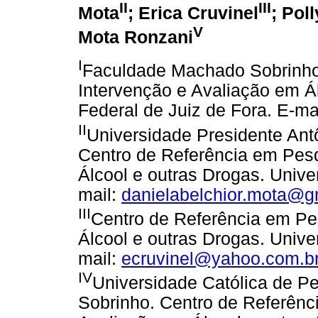
II
III
Mota
; Erica Cruvinel
; Pol
V
Mota Ronzani
I
Faculdade Machado Sobrinho
Intervenção e Avaliação em Á
Federal de Juiz de Fora. E-ma
II
Universidade Presidente Ant
Centro de Referência em Pesq
Álcool e outras Drogas. Unive
mail:
danielabelchior.mota@g
III
Centro de Referência em Pe
Álcool e outras Drogas. Unive
mail:
ecruvinel@yahoo.com.b
IV
Universidade Católica de P
Sobrinho. Centro de Referênc