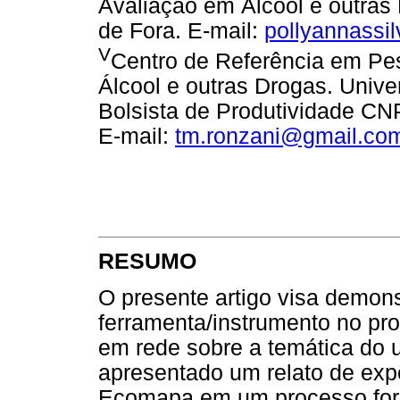
Avaliação em Álcool e outras
de Fora. E-mail:
pollyannassi
V
Centro de Referência em Pes
Álcool e outras Drogas. Unive
Bolsista de Produtividade C
E-mail:
tm.ronzani@gmail.co
RESUMO
O presente artigo visa demon
ferramenta/instrumento no pr
em rede sobre a temática do u
apresentado um relato de expe
Ecomapa em um processo forma