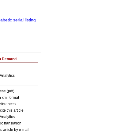
on Demand
Analytics
ese (pdf)
in xml format
references
ite this article
Analytics
c translation
s article by e-mail