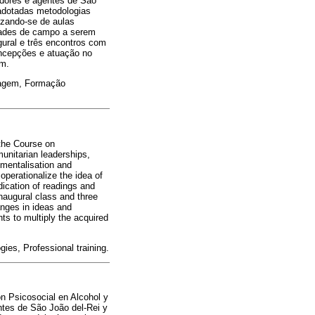
adores e agentes de São
 adotadas metodologias
izando-se de aulas
idades de campo a serem
gural e três encontros com
ncepções e atuação no
em.
izagem, Formação
 the Course on
nitarian leaderships,
umentalisation and
operationalize the idea of
dication of readings and
naugural class and three
nges in ideas and
nts to multiply the acquired
gies, Professional training.
ón Psicosocial en Alcohol y
ntes de São João del-Rei y