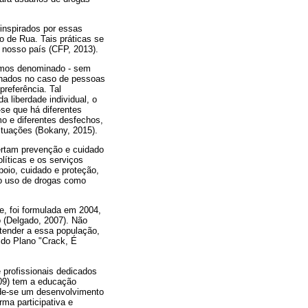
 inspirados por essas
o de Rua. Tais práticas se
m nosso país (CFP, 2013).
temos denominado - sem
lonados no caso de pessoas
referência. Tal
 liberdade individual, o
se que há diferentes
mo e diferentes desfechos,
ituações (Bokany, 2015).
ertam prevenção e cuidado
líticas e os serviços
poio, cuidado e proteção,
do uso de drogas como
e, foi formulada em 2004,
o (Delgado, 2007). Não
atender a essa população,
o do Plano "Crack, É
 profissionais dedicados
09) tem a educação
nde-se um desenvolvimento
rma participativa e