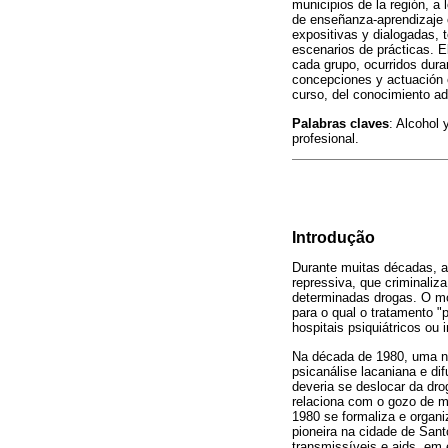
municipios de la región, a
de enseñanza-aprendizaje 
expositivas y dialogadas, t
escenarios de prácticas. E
cada grupo, ocurridos dur
concepciones y actuación e
curso, del conocimiento ad
Palabras claves
: Alcohol
profesional.
Introdução
Durante muitas décadas, a 
repressiva, que criminali
determinadas drogas. O mo
para o qual o tratamento "
hospitais psiquiátricos ou 
Na década de 1980, uma no
psicanálise lacaniana e di
deveria se deslocar da drog
relaciona com o gozo de m
1980 se formaliza e organi
pioneira na cidade de San
transmissíveis e aids, em 