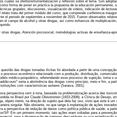
 los cuales se ofertóinstrumentalización y reflexión sobre el tema. Son adopt
como forma de poner en práctica la propuesta de la educación permanente, u
écnicas grupales, discusiones, visualización de videos, indicación de lecturas
l relato trata del primer módulo del curso, que comprende conferencia inaugur
ante el periodo de septiembre a noviembre de 2015. Fueron observados relato
n el campo de alcohol y otras drogas, así como esfuerzos de multiplicación, 
quirido.
 y otras drogas, Atención psicosocial, metodologías activas de enseñanza-apr
questão das drogas tornadas ilícitas foi abordada a partir de uma concepção 
za o processo econômico relacionado com a produção, distribuição, comercia
delo médico-psiquiátrico, referendando esse processo de sujeição, toma o 
padrão-ouro" seria a abstinência das drogas como princípio, meio e fim, a part
instituições com características asilares (Saraiva, 2001).
va perspectiva vem à tona, baseada na problematização acerca das toxicom
fundida no Brasil por Claude Olievenstein (1933-2008): a Clínica do Desejo, e
a, objeto inerte, na direção do sujeito que dela faz uso, visto que este é um
aneira singular. Não obstante, no que tange à implantação de ações inovado
za a perspectiva de redução de danos como política pública de saúde, a part
tos/SP. Em um primeiro momento, tais ações eram voltadas para a prevençã
especial, para a dispensação de seringas descartáveis ou sua esterilização 