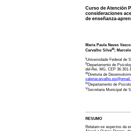
Curso de Atención P
consideraciones ace
de enseñanza-apren
Maria Paula Naves Vasco
III
Carvalho Silva
; Marcelo
I
Universidade Federal de S
II
Departamento de Psicolog
del-Rei, MG, CEP 36.301-
III
Diretoria de Desenvolvim
valeriacarvalho.psi@gmai
IV
Departamento de Psicolog
V
Secretaria Municipal de
RESUMO
Relatam-se aspectos da ex