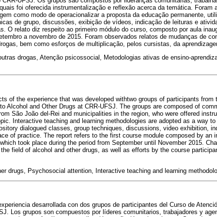
o CRR-UFSJ. Os grupos são compostos por lideranças comunitárias, trabalh
 quais foi oferecida instrumentalização e reflexão acerca da temática. Foram
agem como modo de operacionalizar a proposta da educação permanente, util
nicas de grupo, discussões, exibição de vídeos, indicação de leituras e ativ
cas. O relato diz respeito ao primeiro módulo do curso, composto por aula inau
 setembro a novembro de 2015. Foram observados relatos de mudanças de co
drogas, bem como esforços de multiplicação, pelos cursistas, da aprendizag
 outras drogas, Atenção psicossocial, Metodologias ativas de ensino-aprend
cts of the experience that was developed withtwo groups of participants from
 to Alcohol and Other Drugs at CRR-UFSJ. The groups are composed of commu
rom São João del-Rei and municipalities in the region, who were offered instr
opic. Interactive teaching and learning methodologies are adopted as a way to 
pository dialogued classes, group techniques, discussions, video exhibition, in
ace of practice. The report refers to the first course module composed by an i
 which took place during the period from September until November 2015. Cha
he field of alcohol and other drugs, as well as efforts by the course participa
her drugs, Psychosocial attention, Interactive teaching and learning methodolo
experiencia desarrollada con dos grupos de participantes del Curso de Atenci
J. Los grupos son compuestos por líderes comunitarios, trabajadores y age