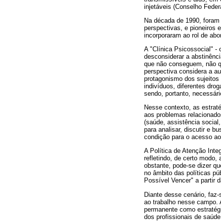
injetáveis (Conselho Feder
Na década de 1990, foram c
perspectivas, e pioneiros 
incorporaram ao rol de abo
A "Clínica Psicossocial" 
desconsiderar a abstinênc
que não conseguem, não qu
perspectiva considera a au
protagonismo dos sujeitos
indivíduos, diferentes dro
sendo, portanto, necessár
Nesse contexto, as estrat
aos problemas relacionados
(saúde, assistência social
para analisar, discutir e
condição para o acesso ao 
A Política de Atenção Inte
refletindo, de certo modo,
obstante, pode-se dizer qu
no âmbito das políticas pú
Possível Vencer" a partir
Diante desse cenário, faz-
ao trabalho nesse campo.
permanente como estratégi
dos profissionais de saúde