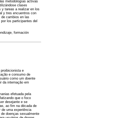
adas metodologías activas
tilizándose clases
 y tareas a realizar en los
al y tres encuentros con
s de cambios en las
por los participantes del
endizaje, formación
proibicionista e
lização e consumo de
usuário como um doente
ir da internação em
anias efetuada pela
nfatizando que o foco
 ser desejante e se
ras, ao fim na década de
ir de uma experiência
o de doenças sexualmente
para usuários de drogas