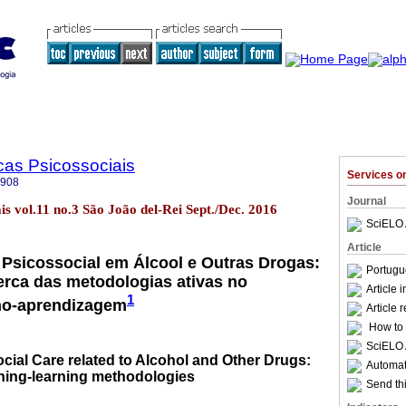
cas Psicossociais
Services 
8908
Journal
ais vol.11 no.3 São João del-Rei Sept./Dec. 2016
SciELO 
Article
Psicossocial em Álcool e Outras Drogas:
Portugu
rca das metodologias ativas no
Article 
1
no-aprendizagem
Article 
How to c
SciELO 
ial Care related to Alcohol and Other Drugs:
Automati
ching-learning methodologies
Send thi