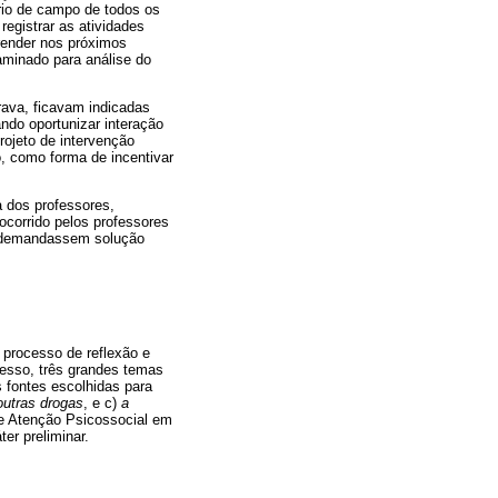
ário de campo de todos os
egistrar as atividades
render nos próximos
aminado para análise do
ava, ficavam indicadas
ndo oportunizar interação
rojeto de intervenção
o, como forma de incentivar
 dos professores,
corrido pelos professores
ue demandassem solução
 processo de reflexão e
cesso, três grandes temas
 fontes escolhidas para
outras drogas
, e c)
a
 de Atenção Psicossocial em
er preliminar.