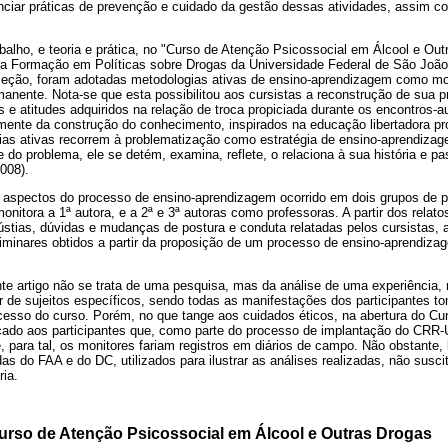
nciar práticas de prevenção e cuidado da gestão dessas atividades, assim 
balho, e teoria e prática, no "Curso de Atenção Psicossocial em Álcool e Out
ra Formação em Políticas sobre Drogas da Universidade Federal de São Joã
seção, foram adotadas metodologias ativas de ensino-aprendizagem como mo
nente. Nota-se que esta possibilitou aos cursistas a reconstrução de sua prá
 e atitudes adquiridos na relação de troca propiciada durante os encontros-a
mente da construção do conhecimento, inspirados na educação libertadora pro
ias ativas recorrem à problematização como estratégia de ensino-aprendizag
e do problema, ele se detém, examina, reflete, o relaciona à sua história e pa
2008).
a aspectos do processo de ensino-aprendizagem ocorrido em dois grupos de pa
nitora a 1ª autora, e a 2ª e 3ª autoras como professoras. A partir dos relat
ústias, dúvidas e mudanças de postura e conduta relatadas pelos cursistas, a
liminares obtidos a partir da proposição de um processo de ensino-aprendiz
ente artigo não se trata de uma pesquisa, mas da análise de uma experiência
tir de sujeitos específicos, sendo todas as manifestações dos participantes 
cesso do curso. Porém, no que tange aos cuidados éticos, na abertura do Cu
ndicado aos participantes que, como parte do processo de implantação do CRR
 para tal, os monitores fariam registros em diários de campo. Não obstante,
as do FAA e do DC, utilizados para ilustrar as análises realizadas, não sus
ria.
urso de Atenção Psicossocial em Álcool e Outras Drogas