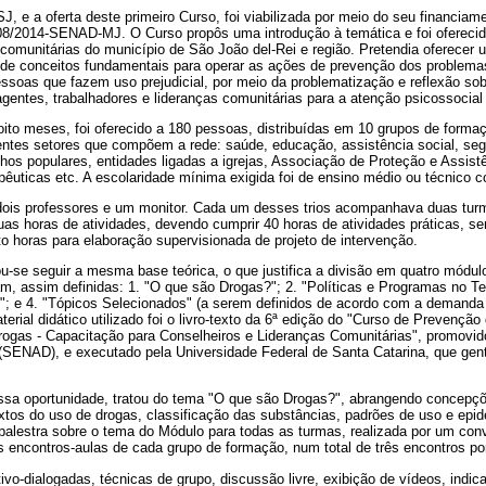
 e a oferta deste primeiro Curso, foi viabilizada por meio do seu financiam
8/2014-SENAD-MJ. O Curso propôs uma introdução à temática e foi oferecid
 comunitárias do município de São João del-Rei e região. Pretendia oferecer
 de conceitos fundamentais para operar as ações de prevenção dos problema
ssoas que fazem uso prejudicial, por meio da problematização e reflexão sob
agentes, trabalhadores e lideranças comunitárias para a atenção psicossocial
ito meses, foi oferecido a 180 pessoas, distribuídas em 10 grupos de forma
entes setores que compõem a rede: saúde, educação, assistência social, segu
hos populares, entidades ligadas a igrejas, Associação de Proteção e Assis
êuticas etc. A escolaridade mínima exigida foi de ensino médio ou técnico c
ois professores e um monitor. Cada um desses trios acompanhava duas tur
as horas de atividades, devendo cumprir 40 horas de atividades práticas, se
ito horas para elaboração supervisionada de projeto de intervenção.
-se seguir a mesma base teórica, o que justifica a divisão em quatro módul
am, assim definidas: 1. "O que são Drogas?"; 2. "Políticas e Programas no Ter
; e 4. "Tópicos Selecionados" (a serem definidos de acordo com a demanda
erial didático utilizado foi o livro-texto da 6ª edição do "Curso de Prevençã
ogas - Capacitação para Conselheiros e Lideranças Comunitárias", promovido
 (SENAD), e executado pela Universidade Federal de Santa Catarina, que gen
ssa oportunidade, tratou do tema "O que são Drogas?", abrangendo concepç
extos do uso de drogas, classificação das substâncias, padrões de uso e epid
alestra sobre o tema do Módulo para todas as turmas, realizada por um conv
s encontros-aulas de cada grupo de formação, num total de três encontros po
ivo-dialogadas, técnicas de grupo, discussão livre, exibição de vídeos, indica