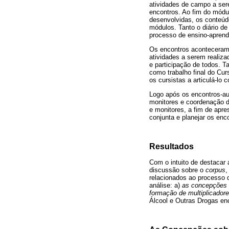
atividades de campo a sere
encontros. Ao fim do módul
desenvolvidas, os conteú
módulos. Tanto o diário d
processo de ensino-apren
Os encontros aconteceram
atividades a serem realiza
e participação de todos. 
como trabalho final do Cur
os cursistas a articulá-lo
Logo após os encontros-au
monitores e coordenação d
e monitores, a fim de apr
conjunta e planejar os enc
Resultados
Com o intuito de destacar
discussão sobre o
corpus
,
relacionados ao processo 
análise: a)
as concepções 
formação de multiplicador
Álcool e Outras Drogas en