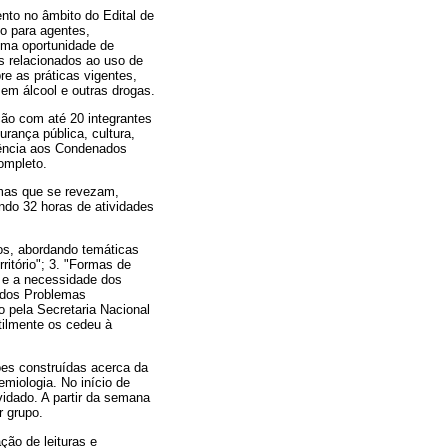
ento no âmbito do Edital de
o para agentes,
 uma oportunidade de
s relacionados ao uso de
re as práticas vigentes,
 em álcool e outras drogas.
ção com até 20 integrantes
rança pública, cultura,
tência aos Condenados
ompleto.
mas que se revezam,
ndo 32 horas de atividades
os, abordando temáticas
ritório"; 3. "Formas de
 e a necessidade dos
o dos Problemas
 pela Secretaria Nacional
tilmente os cedeu à
ões construídas acerca da
emiologia. No início de
idado. A partir da semana
r grupo.
ção de leituras e