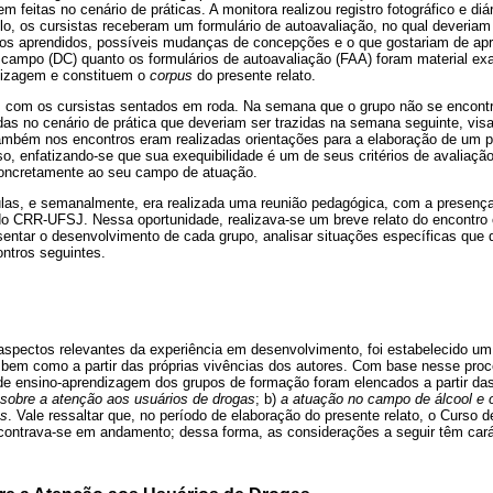
m feitas no cenário de práticas. A monitora realizou registro fotográfico e di
o, os cursistas receberam um formulário de autoavaliação, no qual deveriam r
dos aprendidos, possíveis mudanças de concepções e o que gostariam de ap
e campo (DC) quanto os formulários de autoavaliação (FAA) foram material ex
dizagem e constituem o
corpus
do presente relato.
 com os cursistas sentados em roda. Na semana que o grupo não se encontr
das no cenário de prática que deveriam ser trazidas na semana seguinte, visa
Também nos encontros eram realizadas orientações para a elaboração de um p
so, enfatizando-se que sua exequibilidade é um de seus critérios de avaliaçã
 concretamente ao seu campo de atuação.
las, e semanalmente, era realizada uma reunião pedagógica, com a presença
o CRR-UFSJ. Nessa oportunidade, realizava-se um breve relato do encontro o
esentar o desenvolvimento de cada grupo, analisar situações específicas q
ontros seguintes.
 aspectos relevantes da experiência em desenvolvimento, foi estabelecido um
 bem como a partir das próprias vivências dos autores. Com base nesse pro
de ensino-aprendizagem dos grupos de formação foram elencados a partir das
sobre a atenção aos usuários de drogas
; b)
a atuação no campo de álcool e 
es
. Vale ressaltar que, no período de elaboração do presente relato, o Curso
contrava-se em andamento; dessa forma, as considerações a seguir têm carát