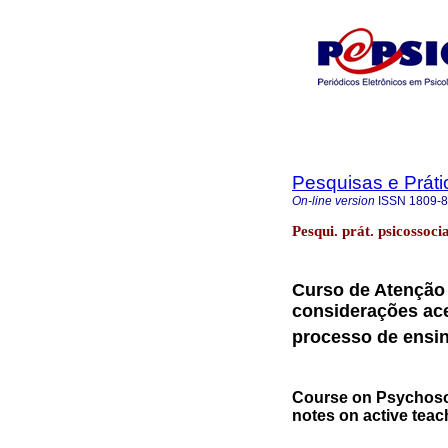
Pesquisas e Práti
On-line version
ISSN
1809-
Pesqui. prát. psicossoci
Curso de Atenção 
considerações ace
processo de ensi
Course on Psychosoc
notes on active tea