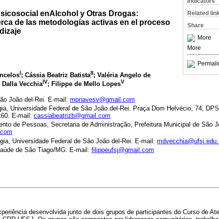
Indicators
sicosocial enAlcohol y Otras Drogas:
Related lin
rca de las metodologías activas en el proceso
Share
dizaje
More
More
Permali
I
II
ncelos
; Cássia Beatriz Batista
; Valéria Angelo de
IV
V
 Dalla Vecchia
; Filippe de Mello Lopes
ão João del-Rei. E-mail:
mpnavesv@gmail.com
ia, Universidade Federal de São João del-Rei. Praça Dom Helvécio, 74, D
160. E-mail:
cassiabeatrizb@gmail.com
ento de Pessoas, Secretaria de Administração, Prefeitura Municipal de São Jo
l.com
ia, Universidade Federal de São João del-Rei. E-mail:
mdvecchia@ufsj.edu.
 Saúde de São Tiago/MG. E-mail:
filippeufsj@gmail.com
periência desenvolvida junto de dois grupos de participantes do Curso de A