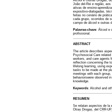
Álcool e Outras Drogas, d
João del-Rei e região, aos
ativas de ensino-aprendiz
expositivo-dialogadas, téc
feitas no cenário de práti
cada grupo, ocorridos de
campo de álcool e outras 
Palavras-chave
: Álcool e
profissional.
ABSTRACT
The article describes aspe
Psychosocial Care related
workers, and care agents f
reflection concerning the t
lifelong learning, using ex
tasks to be made at the pl
meetings with each group,
behaviorswere observed in t
knowledge.
Keywords
: Alcohol and ot
RESUMEN
Se relatan aspectos de la 
Otras Drogas, del CRR-UFS