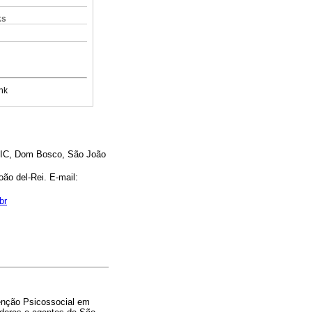
ks
nk
PSIC, Dom Bosco, São João
ão del-Rei. E-mail:
br
tenção Psicossocial em