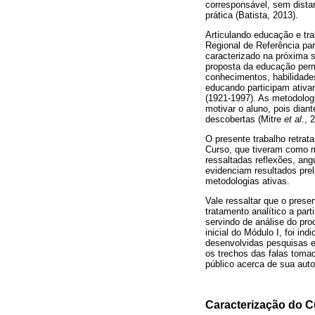
corresponsável, sem dista
prática (Batista, 2013).
Articulando educação e tra
Regional de Referência pa
caracterizado na próxima 
proposta da educação perma
conhecimentos, habilidades
educando participam ativa
(1921-1997). As metodolog
motivar o aluno, pois diant
descobertas (Mitre
et al
., 
O presente trabalho retrat
Curso, que tiveram como mo
ressaltadas reflexões, ang
evidenciam resultados pre
metodologias ativas.
Vale ressaltar que o pres
tratamento analítico a par
servindo de análise do pro
inicial do Módulo I, foi i
desenvolvidas pesquisas e,
os trechos das falas tomad
público acerca de sua auto
Caracterização do C