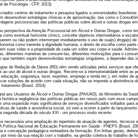
al de Psicologia - CFP, 2013).
riados centros de tratamento e pesquisa ligados a universidades brasileiras
em desenvolver estratégias clínicas e de aproximação, tais como o Consultóri
rdagens psicossociais das políticas públicas sobre álcool e outras drogas e
- ou perspectiva da Atenção Psicossocial em Álcool e Outras Drogas, como 
ia como eventual horizonte clínico, concebe objetivos intermediários e esca
erem ou não podem interromper imediatamente o uso de sua(s) droga(s) de p
tonomia como inerente à dignidade humana, o direito de escolha como parte da
 em suas vidas e a propriedade de cada um sobre seu corpo e saúde. Admite-
gas, diferentes maneiras de consumi-las, diferentes motivações para o consu
io que também sejam desenvolvidas estratégias singulares, a depender das s
égias de Redução de Danos (RD) vêm sendo utilizadas pelos serviços que of
 ao uso de álcool e outras drogas. Recorre-se à intersetorialidade entre as po
, educação, segurança, lazer, esportes, emprego e renda etc.), em redes de a
 buscar soluções de acordo com cada situação, não se impondo a abstinência 
tratamento (Brasil, 2014).
gral aos Usuários de Álcool e Outras Drogas (PAIUAD), do Ministério da Saúd
 a histórica negligência das políticas públicas em nosso país com esse camp
e uma expansão mais significativa de serviços diversificados voltados para 
blicas de saúde e assistência social, só veio a ocorrer a partir do lançament
 da segunda década do século XXI - um processo muito recente.
se necessária uma ampliação do repertório de atuação de agentes, técnicos e
 A Política Nacional de Educação Permanente em Saúde - PNEPS (Brasil, 20
a e concepção pedagógica norteadora da formação. Em linhas gerais, defe
 por meio da sua relação com o trabalho, na gestão coletiva do trabalho de fo