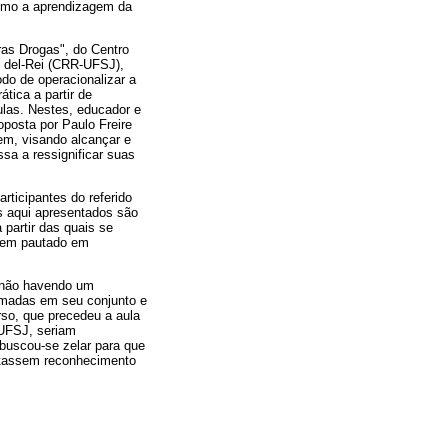
como a aprendizagem da
ras Drogas", do Centro
o del-Rei (CRR-UFSJ),
do de operacionalizar a
tica a partir de
ulas. Nestes, educador e
posta por Paulo Freire
em, visando alcançar e
ssa a ressignificar suas
rticipantes do referido
os aqui apresentados são
 partir das quais se
agem pautado em
, não havendo um
tomadas em seu conjunto e
rso, que precedeu a aula
-UFSJ, seriam
 buscou-se zelar para que
citassem reconhecimento