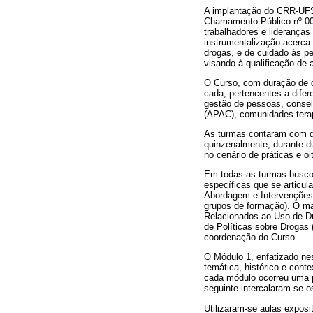
A implantação do CRR-UFSJ,
Chamamento Público nº 00
trabalhadores e lideranças
instrumentalização acerca
drogas, e de cuidado às pe
visando à qualificação de 
O Curso, com duração de o
cada, pertencentes a difer
gestão de pessoas, consel
(APAC), comunidades terap
As turmas contaram com d
quinzenalmente, durante du
no cenário de práticas e o
Em todas as turmas buscou
específicas que se articul
Abordagem e Intervenções"
grupos de formação). O mat
Relacionados ao Uso de Dr
de Políticas sobre Drogas
coordenação do Curso.
O Módulo 1, enfatizado ne
temática, histórico e cont
cada módulo ocorreu uma p
seguinte intercalaram-se o
Utilizaram-se aulas exposit