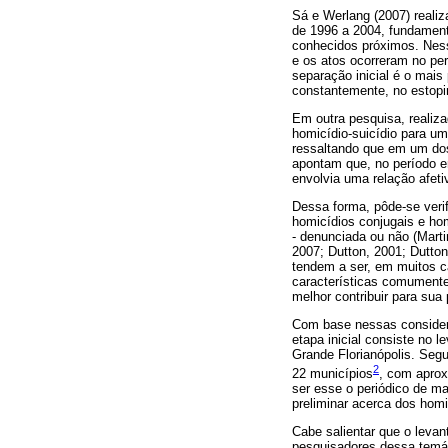
Sá e Werlang (2007) realiz
de 1996 a 2004, fundamenta
conhecidos próximos. Ness
e os atos ocorreram no pe
separação inicial é o mais
constantemente, no estopim
Em outra pesquisa, realiza
homicídio-suicídio para um
ressaltando que em um dos
apontam que, no período e
envolvia uma relação afetiv
Dessa forma, pôde-se veri
homicídios conjugais e hom
- denunciada ou não (Marti
2007; Dutton, 2001; Dutton
tendem a ser, em muitos c
características comumente
melhor contribuir para sua
Com base nessas considera
etapa inicial consiste no 
Grande Florianópolis. Seg
2
22 municípios
, com aprox
ser esse o periódico de m
preliminar acerca dos homi
Cabe salientar que o levan
pesquisadores dessa temát