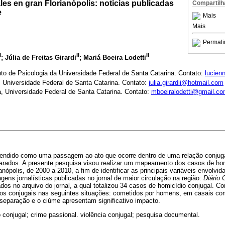
es en gran Florianópolis: noticias publicadas
Compartilh
e
Mais
Mais
Permali
I
II
II
; Júlia de Freitas Girardi
; Mariá Boeira Lodetti
o de Psicologia da Universidade Federal de Santa Catarina. Contato:
lucien
 Universidade Federal de Santa Catarina. Contato:
julia.girardii@hotmail.com
, Universidade Federal de Santa Catarina. Contato:
mboeiralodetti@gmail.c
tendido como uma passagem ao ato que ocorre dentro de uma relação conjugal
arados. A presente pesquisa visou realizar um mapeamento dos casos de hom
nópolis, de 2000 a 2010, a fim de identificar as principais variáveis envolvi
tagens jornalísticas publicadas no jornal de maior circulação na região:
Diário 
os no arquivo do jornal, a qual totalizou 34 casos de homicídio conjugal. C
os conjugais nas seguintes situações: cometidos por homens, em casais com 
 separação e o ciúme apresentam significativo impacto.
o conjugal; crime passional. violência conjugal; pesquisa documental.