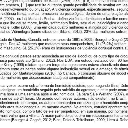
A. A Organização Mundial de Saúde (OMS, 2002, p. 5) define violência como "
 em ameaça, [...] que resulte ou tenha grande possibilidade de resultar em le
e desenvolvimento ou privação". A violência conjugal, especificamente, segund
 violência física, sexual, emocional ou psicológica, dentro de uma relação afe
6 (2007) - ou Lei Maria da Penha - define violência doméstica e familiar com
que lhe cause morte, lesão, sofrimento físico, sexual ou psicológico e dano
z e Koller (2006), uma em cada quatro mulheres é atingida por violência con
al de Vitimologia (como citado em Bifano, 2012), 23% das mulheres sofrem 
tado de Quebéc, Canadá, entre os anos de 1991 e 2009, Bourget e Gagné (2
gais. Das 42 mulheres que mataram seus companheiros, 11 (26.2%) sofriam d
o masculino, 61 (26.1%) eram os instigadores de violência conjugal contra 
ia conjugal parece estar associada ao uso de álcool ou de outro tipo de dro
ausa para esse ato (Bifano, 2012). Nos EUA, em estudo realizado com 90 h
 e Kerry (1999) relatam que um terço dos agressores estava alcoolizado dura
nfronto entre as partes sobre alguma indiscrição sexual ou a ameaça de térm
udados por Martins-Borges (2010), no Canadá, o consumo abusivo de álcool 
de mulheres que assassinaram sua(seu) companheira(o).
as vezes ocorre sob a forma de homicídio-suicídio, que, segundo Bins, Doler
designar um homicídio seguido pelo suicídio do agressor, e este pode ocorr
uma hora a uma semana após o ato homicida. Já para Sá e Werlang (2007), o
e ser de até 24 horas. De acordo com esses autores, não existem, no Brasil, 
endentemente do tempo, os autores concordam em dizer que o homicídio conju
ois atos relacionados a um mesmo evento. No entanto, estudos apontam alg
o homicida, como o fato de ele ser perpetrado, em sua maioria, por homens
 mais velho que a vítima. A maior parte deles ocorre em relacionamentos amo
eante (Bourget & Gagné, 2012; Bins, Doler & Teitelbaum, 2009; Liem & Robe