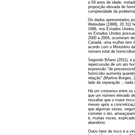
a 59 anos de idade, metad
proporção elevada de homi
complexidade da problemát
Os dados apresentados po
Websdale (1999), 20.311 h
1996, nos Estados Unidos.
os Estados Unidos possue
2000 a 2004, ocorreram de
Canadá, uma mulher tem ri
acordo com o Ministério d
número total de homicídios
Segundo Bifano (2011), a 
repercussão de um ato hom
expressão "de possessivida
homicídio aumenta quando o
relação" (Martins-Borges, 
lado da separação -, nada
Há um consenso entre os 
que um número elevado de 
ressaltar que o maior ris
meses após a concretizaçã
que algumas vezes, segund
cometer o ato, ameaçaram
é, muitas vezes, explicad
abandono.
Outro fator de risco é a v