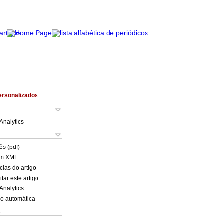
ersonalizados
Analytics
ês (pdf)
em XML
cias do artigo
tar este artigo
Analytics
o automática
s