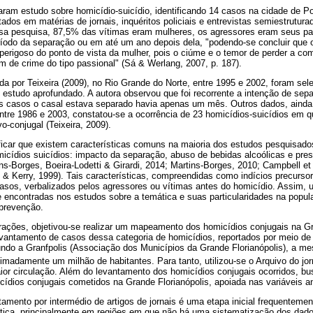
aram estudo sobre homicídio-suicídio, identificando 14 casos na cidade de P
dos em matérias de jornais, inquéritos policiais e entrevistas semiestrutur
a pesquisa, 87,5% das vítimas eram mulheres, os agressores eram seus parc
ríodo da separação ou em até um ano depois dela, "podendo-se concluir que o
 perigoso do ponto de vista da mulher, pois o ciúme e o temor de perder a c
 de crime do tipo passional" (Sá & Werlang, 2007, p. 187).
da por Teixeira (2009), no Rio Grande do Norte, entre 1995 e 2002, foram se
 estudo aprofundado. A autora observou que foi recorrente a intenção de sepa
 casos o casal estava separado havia apenas um mês. Outros dados, ainda 
ntre 1986 e 2003, constatou-se a ocorrência de 23 homicídios-suicídios em
o-conjugal (Teixeira, 2009).
ficar que existem características comuns na maioria dos estudos pesquisad
icídios suicídios: impacto da separação, abuso de bebidas alcoólicas e pres
ns-Borges, Boeira-Lodetti & Girardi, 2014; Martins-Borges, 2010; Campbell et
 & Kerry, 1999). Tais características, compreendidas como indícios precursor
asos, verbalizados pelos agressores ou vítimas antes do homicídio. Assim,
 encontradas nos estudos sobre a temática e suas particularidades na popul
 prevenção.
ções, objetivou-se realizar um mapeamento dos homicídios conjugais na Gra
levantamento de casos dessa categoria de homicídios, reportados por meio de 
undo a Granfpolis (Associação dos Municípios da Grande Florianópolis), a m
imadamente um milhão de habitantes. Para tanto, utilizou-se o Arquivo do jo
aior circulação. Além do levantamento dos homicídios conjugais ocorridos,
cídios conjugais cometidos na Grande Florianópolis, apoiada nas variáveis a
tamento por intermédio de artigos de jornais é uma etapa inicial frequentemen
ica, principalmente em regiões em que não há uma sistematização dos dad