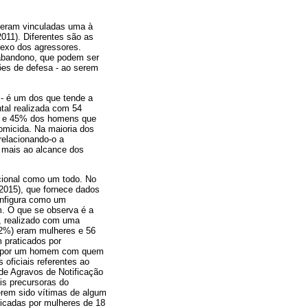
iveram vinculadas uma à
2011). Diferentes são as
sexo dos agressores.
 abandono, que podem ser
ões de defesa - ao serem
 - é um dos que tende a
tal realizada com 54
s e 45% dos homens que
omicida. Na maioria dos
relacionando-o a
r mais ao alcance dos
acional como um todo. No
 2015), que fornece dados
onfigura como um
. O que se observa é a
), realizado com uma
82%) eram mulheres e 56
 praticados por
da por um homem com quem
 oficiais referentes ao
de Agravos de Notificação
is precursoras do
erem sido vítimas de algum
ificadas por mulheres de 18