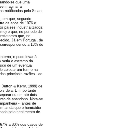
derando-se que uma
se imaginar a
s notificadas pelo Sinan.
l, em que, segundo
tre os anos de 1976 e
 países industrializados,
imo) e que, no período de
onstataram que, no
ecido. Já em Portugal, de
, correspondendo a 13% do
terna, e pode levar à
s seria o extremo da
risco de um eventual
ide colocar um termo na
das principais razões - ao
; Dutton & Kerry, 1999) de
is dela. É importante
separar ou em até dois
ento de abandono. Nota-se
mpanheira -, antes de
m ainda que o homicídio
eado pelo sentimento de
m 67% a 80% dos casos de