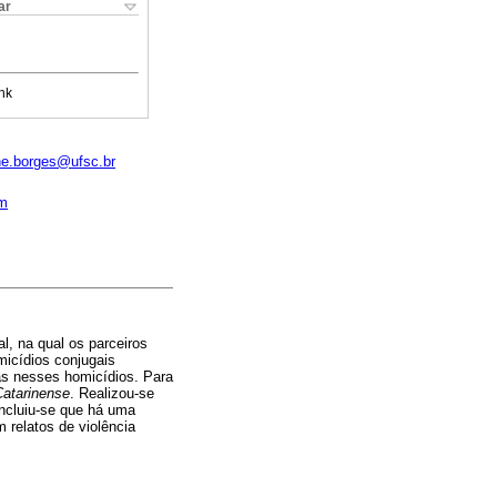
ar
nk
ne.borges@ufsc.br
om
, na qual os parceiros
icídios conjugais
das nesses homicídios. Para
Catarinense
. Realizou-se
oncluiu-se que há uma
relatos de violência