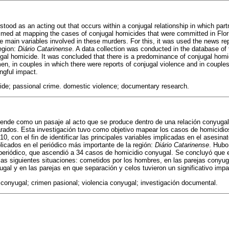
tood as an acting out that occurs within a conjugal relationship in which part
imed at mapping the cases of conjugal homicides that were committed in Flor
the main variables involved in these murders. For this, it was used the news re
egion:
Diário Catarinense
. A data collection was conducted in the database of t
ugal homicide. It was concluded that there is a predominance of conjugal homic
en, in couples in which there were reports of conjugal violence and in coupl
ngful impact.
cide; passional crime. domestic violence; documentary research.
ende como un pasaje al acto que se produce dentro de una relación conyugal,
arados. Esta investigación tuvo como objetivo mapear los casos de homicidi
0, con el fin de identificar las principales variables implicadas en el asesinato
licados en el periódico más importante de la región:
Diário Catarinense
. Hubo
 periódico, que ascendió a 34 casos de homicidio conyugal. Se concluyó que 
as siguientes situaciones: cometidos por los hombres, en las parejas conyug
ugal y en las parejas en que separación y celos tuvieron un significativo impa
 conyugal; crimen pasional; violencia conyugal; investigación documental.