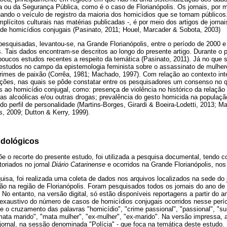
 ou da Segurança Pública, como é o caso de Florianópolis. Os jornais, por 
ando o veículo de registro da maioria dos homicídios que se tornam públicos
plícitos culturais nas matérias publicadas -, é por meio dos artigos de jornai
de homicídios conjugais (Pasinato, 2011; Houel, Marcader & Sobota, 2003)
esquisadas, levantou-se, na Grande Florianópolis, entre o período de 2000 e
. Tais dados encontram-se descritos ao longo do presente artigo. Durante o 
poucos estudos recentes a respeito da temática (Pasinato, 2011). Já no que 
estudos no campo da epistemologia feminista sobre o assassinato de mulhe
rimes de paixão (Corrêa, 1981; Machado, 1997). Com relação ao contexto int
ões, nas quais se pôde constatar entre os pesquisadores um consenso no q
 ao homicídio conjugal, como: presença de violência no histórico da relação
as alcoólicas e/ou outras drogas; prevalência do gesto homicida na populaç
do perfil de personalidade (Martins-Borges, Girardi & Boeira-Lodetti, 2013; M
, 2009; Dutton & Kerry, 1999).
dológicos
õe o recorte do presente estudo, foi utilizada a pesquisa documental, tendo
toriados no jornal
Diário Catarinense
e ocorridos na Grande Florianópolis, no
uisa, foi realizada uma coleta de dados nos arquivos localizados na sede do 
ção na região de Florianópolis. Foram pesquisados todos os jornais do ano d
 No entanto, na versão digital, só estão disponíveis reportagens a partir do 
exaustivo do número de casos de homicídios conjugais ocorridos nesse períod
 e o cruzamento das palavras "homicídio", "crime passional", "passional", "su
"mata marido", "mata mulher", "ex-mulher", "ex-marido". Na versão impressa, a
jornal, na sessão denominada "Polícia" - que foca na temática deste estudo.