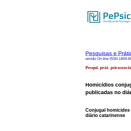
Pesquisas e Práti
versão On-line
ISSN
1809-8
Pesqui. prát. psicossoc
Homicídios conjug
publicadas no diá
Conjugal homicides i
diário catarinense