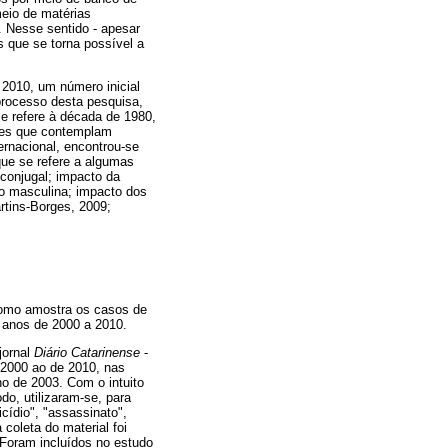
meio de matérias
. Nesse sentido - apesar
s que se torna possível a
 2010, um número inicial
processo desta pesquisa,
se refere à década de 1980,
res que contemplam
ernacional, encontrou-se
ue se refere a algumas
 conjugal; impacto da
ão masculina; impacto dos
artins-Borges, 2009;
 como amostra os casos de
s anos de 2000 a 2010.
jornal
Diário Catarinense
-
e 2000 ao de 2010, nas
ano de 2003. Com o intuito
o, utilizaram-se, para
icídio", "assassinato",
 coleta do material foi
 Foram incluídos no estudo