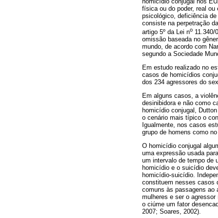
homicídio conjugal nos EU
física ou do poder, real ou
psicológico, deficiência d
consiste na perpetração da
o
artigo 5º da Lei n
11.340/0
omissão baseada no gênero 
mundo, de acordo com Narva
segundo a Sociedade Mundi
Em estudo realizado no es
casos de homicídios conju
dos 234 agressores do sex
Em alguns casos, a violênc
desinibidora e não como c
homicídio conjugal, Dutton
o cenário mais típico o co
Igualmente, nos casos est
grupo de homens como no 
O homicídio conjugal algum
uma expressão usada para 
um intervalo de tempo de 
homicídio e o suicídio dev
homicídio-suicídio. Indep
constituem nesses casos d
comuns às passagens ao at
mulheres e ser o agressor
o ciúme um fator desencad
2007; Soares, 2002).