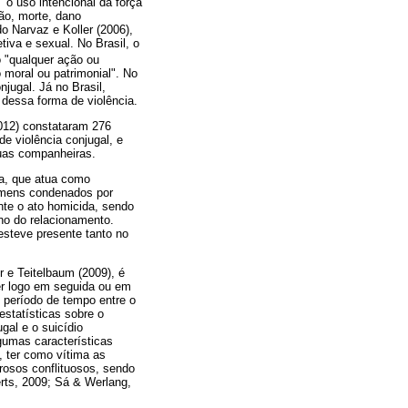
o uso intencional da força
são, morte, dano
o Narvaz e Koller (2006),
tiva e sexual. No Brasil, o
o "qualquer ação ou
 moral ou patrimonial". No
jugal. Já no Brasil,
dessa forma de violência.
012) constataram 276
e violência conjugal, e
suas companheiras.
ga, que atua como
omens condenados por
nte o ato homicida, sendo
ino do relacionamento.
esteve presente tanto no
 e Teitelbaum (2009), é
er logo em seguida ou em
 período de tempo entre o
estatísticas sobre o
gal e o suicídio
umas características
, ter como vítima as
rosos conflituosos, sendo
rts, 2009; Sá & Werlang,