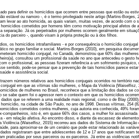
izado para definir os homicídios que ocorrem entre pessoas que estão ou est
ião estável ou namoro -, é o termo privilegiado neste artigo (Martins-Borges, 
am levar ao ato homicida, as quais variam, muitas vezes, de acordo com o 
 homicídios cometidos por homens têm como motivação principal afetos de
ela separação. Já os perpetrados por mulheres ocorrem geralmente em situaç
ia do parceiro -, quando visam à própria proteção ou à dos filhos.
ios, os homicídios intrafamiliares - e por consequência o homicídio conjugal
tico no grupo familiar e social. Martins-Borges (2010), em pesquisa documen
meteram homicídio conjugal, no Canadá, demonstrou que 60% das mulhere
iro(a), consultou um profissional da saúde no ano que antecedeu o gesto h
com o profissional, as pessoas fizeram referência a um sofrimento psíquico, 
sse sentido, pode-se pensar que a prevenção de tais homicídios parece esta
 saúde e assistência social.
trazem números relativos aos homicídios conjugais ocorridos no território n
 conjugal em que as vítimas são mulheres, o Mapa da Violência (Waiselfisz,
homicídios de mulheres no Brasil, reconhece que a limitação dos dados se c
 se sabe quem foi o agressor nem o contexto em que os homicídios ocorrem
 dados que se referem a uma realidade mais regional, como o de Blay (2000
 homicídio, na cidade de São Paulo, no ano de 1998. Dessas vítimas, 254 (
micídios cometidos contra mulheres, cuja autoria era conhecida, 49% foram
x-companheiros, isto é, em quase 66% dos casos, a mulher foi assassina
va - em relação afetiva. Ao encontro disso, e diante da escassez de elementos
a Violência (Waiselfisz, 2015) recorreu aos dados do Sistema de Informação 
Saúde, para aproximar-se de um cenário que pode estar relacionado às variáve
 dados registraram que entre adolescentes de 12 e 17 anos que notificaram t
ram praticadas por seus parceiros ou ex-parceiros. Já entre as violências not