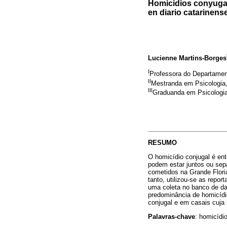
Homicidios conyugal
en diario catarinens
Lucienne Martins-Borges
I
Professora do Departament
II
Mestranda em Psicologia,
III
Graduanda em Psicologia
RESUMO
O homicídio conjugal é en
podem estar juntos ou sep
cometidos na Grande Floria
tanto, utilizou-se as repor
uma coleta no banco de dad
predominância de homicídi
conjugal e em casais cuja
Palavras-chave
: homicídi