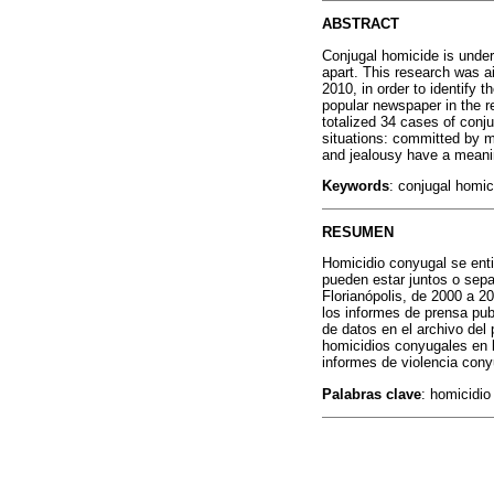
ABSTRACT
Conjugal homicide is unders
apart. This research was a
2010, in order to identify 
popular newspaper in the r
totalized 34 cases of conj
situations: committed by m
and jealousy have a meani
Keywords
: conjugal homi
RESUMEN
Homicidio conyugal se enti
pueden estar juntos o sep
Florianópolis, de 2000 a 201
los informes de prensa pub
de datos en el archivo del
homicidios conyugales en l
informes de violencia cony
Palabras clave
: homicidio