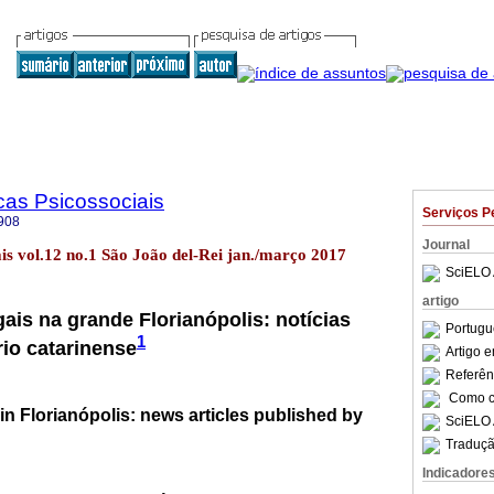
cas Psicossociais
Serviços P
908
Journal
iais vol.12 no.1 São João del-Rei jan./março 2017
SciELO 
artigo
ais na grande Florianópolis: notícias
Portugu
1
rio catarinense
Artigo 
Referên
Como ci
n Florianópolis: news articles published by
SciELO 
Traduçã
Indicadore