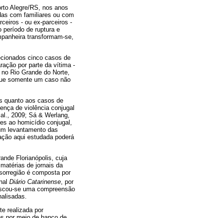
orto Alegre/RS, nos anos
adas com familiares ou com
eiros - ou ex-parceiros -
 período de ruptura e
ompanheira transformam-se,
lecionados cinco casos de
ração por parte da vítima -
no Rio Grande do Norte,
 que somente um caso não
os quanto aos casos de
ença de violência conjugal
 al., 2009; Sá & Werlang,
es ao homicídio conjugal,
 um levantamento das
ação aqui estudada poderá
nde Florianópolis, cuja
matérias de jornais da
esorregião é composta por
rnal
Diário Catarinense
, por
 buscou-se uma compreensão
nalisadas.
te realizada por
os por meio de banco de