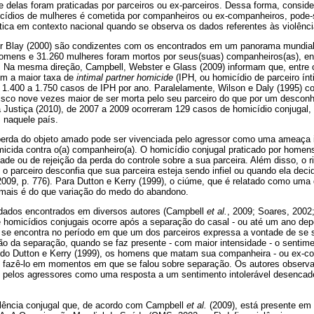
e delas foram praticadas por parceiros ou ex-parceiros. Dessa forma, consi
cídios de mulheres é cometida por companheiros ou ex-companheiros, pode-
ica em contexto nacional quando se observa os dados referentes às violência
r Blay (2000) são condizentes com os encontrados em um panorama mundia
omens e 31.260 mulheres foram mortos por seus(suas) companheiros(as), en
 Na mesma direção, Campbell, Webster e Glass (2009) informam que, entre os
m a maior taxa de
intimal partner homicide
(IPH, ou homicídio de parceiro ínt
 1.400 a 1.750 casos de IPH por ano. Paralelamente, Wilson e Daly (1995) c
sco nove vezes maior de ser morta pelo seu parceiro do que por um desconh
a Justiça (2010), de 2007 a 2009 ocorreram 129 casos de homicídio conjugal
 naquele país.
perda do objeto amado pode ser vivenciada pelo agressor como uma ameaça in
icida contra o(a) companheiro(a). O homicídio conjugal praticado por homen
de ou de rejeição da perda do controle sobre a sua parceira. Além disso, o 
 parceiro desconfia que sua parceira esteja sendo infiel ou quando ela dec
2009, p. 776). Para Dutton e Kerry (1999), o ciúme, que é relatado como uma 
 mais é do que variação do medo do abandono.
dados encontrados em diversos autores (Campbell
et al
.
, 2009; Soares, 2002
homicídios conjugais ocorre após a separação do casal - ou até um ano depo
co se encontra no período em que um dos parceiros expressa a vontade de se 
o da separação, quando se faz presente - com maior intensidade - o sentim
o Dutton e Kerry (1999), os homens que matam sua companheira - ou ex-co
 fazê-lo em momentos em que se falou sobre separação. Os autores observa
o pelos agressores como uma resposta a um sentimento intolerável desencad
iolência conjugal que, de acordo com Campbell
et al
.
(2009), está presente e