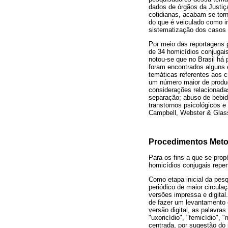
dados de órgãos da Justiça
cotidianas, acabam se torn
do que é veiculado como im
sistematização dos casos 
Por meio das reportagens p
de 34 homicídios conjugais
notou-se que no Brasil há 
foram encontrados alguns 
temáticas referentes aos c
um número maior de produç
considerações relacionadas
separação; abuso de bebid
transtornos psicológicos e 
Campbell, Webster & Glass
Procedimentos Meto
Para os fins a que se prop
homicídios conjugais reper
Como etapa inicial da pesq
periódico de maior circula
versões impressa e digital.
de fazer um levantamento 
versão digital, as palavras
"uxoricídio", "femicídio", 
centrada, por sugestão do 