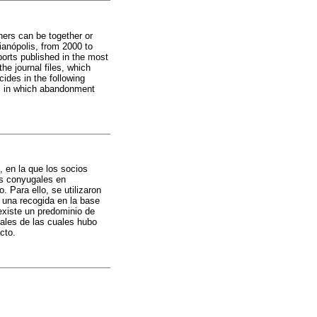
ners can be together or
ianópolis, from 2000 to
ports published in the most
he journal files, which
ides in the following
es in which abandonment
 en la que los socios
os conyugales en
. Para ello, se utilizaron
 una recogida en la base
existe un predominio de
ales de las cuales hubo
cto.