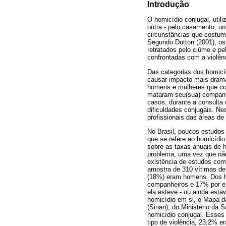
Introdução
O homicídio conjugal, util
outra - pelo casamento, un
circunstâncias que costum
Segundo Dutton (2001), os
retratados pelo ciúme e p
confrontadas com a violênc
Das categorias dos homicíd
causar impacto mais dramá
homens e mulheres que co
mataram seu(sua) companhe
casos, durante a consulta 
dificuldades conjugais. Ne
profissionais das áreas de
No Brasil, poucos estudos 
que se refere ao homicídio
sobre as taxas anuais de 
problema, uma vez que não
existência de estudos com
amostra de 310 vítimas de
(18%) eram homens. Dos ho
companheiros e 17% por e
ela esteve - ou ainda esta
homicídio em si, o Mapa d
(Sinan), do Ministério da 
homicídio conjugal. Esses
tipo de violência, 23,2% e