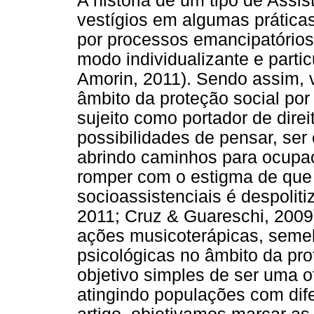
A história de um tipo de Assis
vestígios em algumas práticas
por processos emancipatórios
modo individualizante e partic
Amorin, 2011). Sendo assim, v
âmbito da proteção social p
sujeito como portador de dire
possibilidades de pensar, ser 
abrindo caminhos para ocupaç
romper com o estigma de que 
socioassistenciais é despolit
2011; Cruz & Guareschi, 200
ações musicoterápicas, semel
psicológicas no âmbito da pro
objetivo simples de ser uma of
atingindo populações com dif