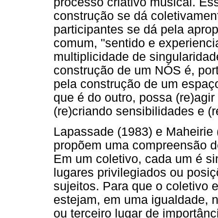
processo criativo musical. Es
construção se dá coletivamen
participantes se dá pela apro
comum, "sentido e experien
multiplicidade de singularida
construção de um NÓS é, port
pela construção de um espaço
que é do outro, possa (re)agi
(re)criando sensibilidades e (
Lapassade (1983) e Maheirie (
propõem uma compreensão de c
Em um coletivo, cada um é si
lugares privilegiados ou pos
sujeitos. Para que o coletivo 
estejam, em uma igualdade, n
ou terceiro lugar de importân