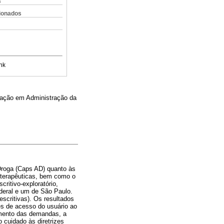
s
cionados
nk
ação em Administração da
 Droga (Caps AD) quanto às
as terapêuticas, bem como o
ritivo-exploratório,
ederal e um de São Paulo.
escritivas). Os resultados
des de acesso do usuário ao
imento das demandas, a
 cuidado às diretrizes