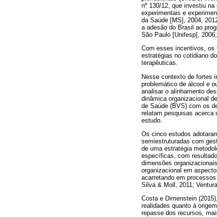
nº 130/12, que investiu na 
experimentais e experiment
da Saúde [MS], 2004, 2012
a adesão do Brasil ao pro
São Paulo [Unifesp], 2006
Com esses incentivos, os 
estratégias no cotidiano d
terapêuticas.
Nesse contexto de fortes 
problemático de álcool e o
analisar o alinhamento des
dinâmica organizacional d
de Saúde (BVS) com os des
relatam pesquisas acerca 
estudo.
Os cinco estudos adotaram
semiestruturadas com gest
de uma estratégia metodoló
específicas, com resultad
dimensões organizacionais
organizacional em aspectos
acarretando em processos 
Silva & Moll, 2011; Ventur
Costa e Dimenstein (2015)
realidades quanto à origem
repasse dos recursos, mais