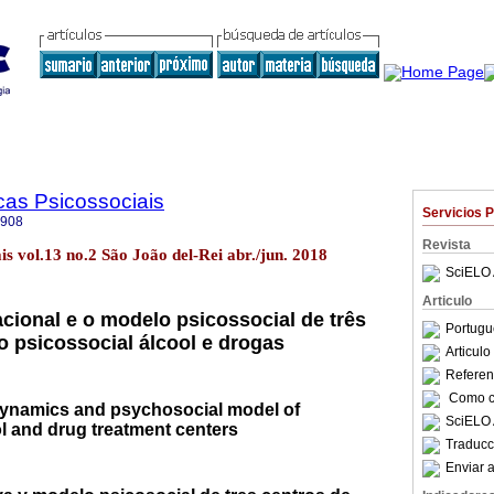
cas Psicossociais
Servicios 
8908
Revista
ais vol.13 no.2 São João del-Rei abr./jun. 2018
SciELO 
Articulo
cional e o modelo psicossocial de três
Portugu
o psicossocial álcool e drogas
Articul
Referenc
Como ci
dynamics and psychosocial model of
SciELO 
l and drug treatment centers
Traducc
Enviar a