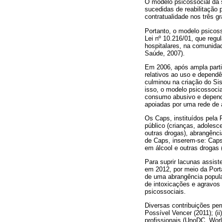
O modelo psicossocial da s
sucedidas de reabilitação 
contratualidade nos três gr
Portanto, o modelo psicoss
Lei nº 10.216/01, que regu
hospitalares, na comunida
Saúde, 2007).
Em 2006, após ampla parti
relativos ao uso e depend
culminou na criação do Si
isso, o modelo psicossoci
consumo abusivo e depende
apoiadas por uma rede de a
Os Caps, instituídos pela 
público (crianças, adoles
outras drogas), abrangênci
de Caps, inserem-se: Caps 
em álcool e outras drogas (
Para suprir lacunas assis
em 2012, por meio da Porta
de uma abrangência popula
de intoxicações e agravos 
psicossociais.
Diversas contribuições per
Possível Vencer (2011); (i
profissionais (UnoDC, Worl