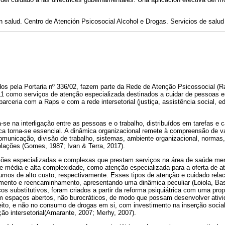
n salud. Centro de Atención Psicosocial Alcohol e Drogas. Servicios de salud
s pela Portaria nº 336/02, fazem parte da Rede de Atenção Psicossocial (Rap
/11 como serviços de atenção especializada destinados a cuidar de pessoas 
parceria com a Raps e com a rede intersetorial (justiça, assistência social,
e na interligação entre as pessoas e o trabalho, distribuídos em tarefas e 
a torna-se essencial. A dinâmica organizacional remete à compreensão de va
comunicação, divisão de trabalho, sistemas, ambiente organizacional, normas,
elações (Gomes, 1987; Ivan & Terra, 2017).
ões especializadas e complexas que prestam serviços na área de saúde men
e média e alta complexidade, como atenção especializada para a oferta de 
umos de alto custo, respectivamente. Esses tipos de atenção e cuidado relac
nto e reencaminhamento, apresentando uma dinâmica peculiar (Loiola, Bast
os substitutivos, foram criados a partir da reforma psiquiátrica com uma prop
com espaços abertos, não burocráticos, de modo que possam desenvolver ativi
eito, e não no consumo de drogas em si, com investimento na inserção social
nção intersetorial(Amarante, 2007; Merhy, 2007).