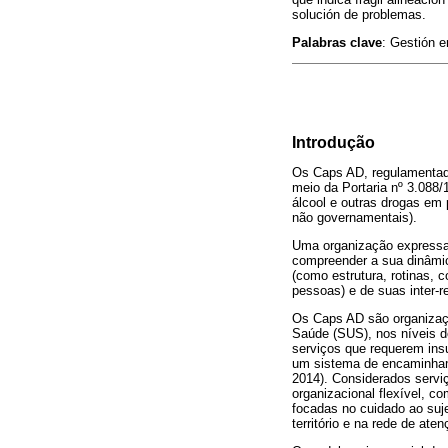
solución de problemas.
Palabras clave
: Gestión e
Introdução
Os Caps AD, regulamentado
meio da Portaria nº 3.088
álcool e outras drogas em 
não governamentais).
Uma organização expressa-s
compreender a sua dinâmic
(como estrutura, rotinas, 
pessoas) e de suas inter-r
Os Caps AD são organizaç
Saúde (SUS), nos níveis d
serviços que requerem ins
um sistema de encaminhame
2014). Considerados serviç
organizacional flexível, 
focadas no cuidado ao suj
território e na rede de ate