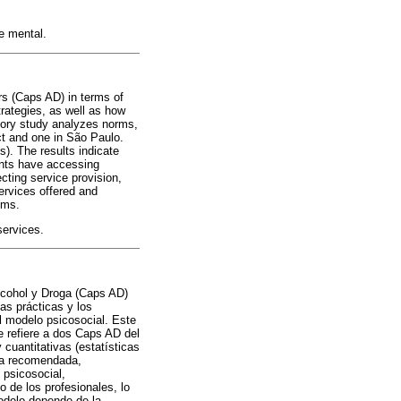
e mental.
rs (Caps AD) in terms of
trategies, as well as how
tory study analyzes norms,
ct and one in São Paulo.
s). The results indicate
ients have accessing
cting service provision,
ervices offered and
ems.
services.
Alcohol y Droga (Caps AD)
las prácticas y los
l modelo psicosocial. Este
e refiere a dos Caps AD del
 cuantitativas (estatísticas
 la recomendada,
 psicosocial,
 de los profesionales, lo
modelo depende de la