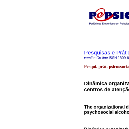
Pesquisas e Práti
versión On-line
ISSN
1809-
Pesqui. prát. psicossoci
Dinâmica organiza
centros de atençã
The organizational 
psychosocial alcoho