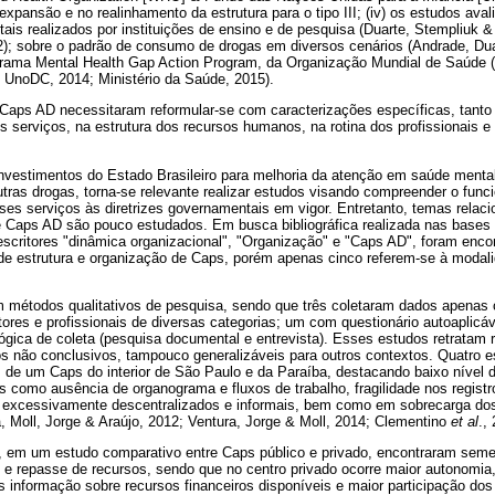
expansão e no realinhamento da estrutura para o tipo III; (iv) os estudos aval
ais realizados por instituições de ensino e de pesquisa (Duarte, Stempliuk &
); sobre o padrão de consumo de drogas em diversos cenários (Andrade, Duart
grama Mental Health Gap Action Program, da Organização Mundial de Saúde (
; UnoDC, 2014; Ministério da Saúde, 2015).
Caps AD necessitaram reformular-se com caracterizações específicas, tanto
os serviços, na estrutura dos recursos humanos, na rotina dos profissionais e 
investimentos do Estado Brasileiro para melhoria da atenção em saúde menta
utras drogas, torna-se relevante realizar estudos visando compreender o fu
ses serviços às diretrizes governamentais em vigor. Entretanto, temas rela
e Caps AD são pouco estudados. Em busca bibliográfica realizada nas bases d
critores "dinâmica organizacional", "Organização" e "Caps AD", foram encon
de estrutura e organização de Caps, porém apenas cinco referem-se à modal
 métodos qualitativos de pesquisa, sendo que três coletaram dados apenas 
ores e profissionais de diversas categorias; um com questionário autoaplicá
gica de coleta (pesquisa documental e entrevista). Esses estudos retratam 
os não conclusivos, tampouco generalizáveis para outros contextos. Quatro 
 de um Caps do interior de São Paulo e da Paraíba, destacando baixo nível 
 como ausência de organograma e fluxos de trabalho, fragilidade nos registr
excessivamente descentralizados e informais, bem como em sobrecarga dos 
a, Moll, Jorge & Araújo, 2012; Ventura, Jorge & Moll, 2014; Clementino
et al
.,
, em um estudo comparativo entre Caps público e privado, encontraram seme
 e repasse de recursos, sendo que no centro privado ocorre maior autonomia,
 informação sobre recursos financeiros disponíveis e maior participação dos 