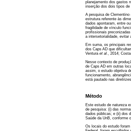
planejamento dos gastos no
inserção dos dois tipos d
A pesquisa de Clementino
estrutura referente às dim
dados apontaram, entre outr
fragilidade de vínculo func
profissionais preconizada
a intersetorialidade, evita
Em suma, os principais res
dos Caps AD que dificultam
Ventura
et al
., 2014; Cost
Nesse contexto de produçã
de Caps AD em outras local
assim, o estudo objetiva d
funcionamento, abrangência
está pautado nas diretrize
Método
Este estudo de natureza ex
de pesquisa: (i) das norma
dados públicas; e (ii) do
Saúde da UnB, conforme o
Os locais do estudo foram 
Federal, foram escolhidos 