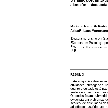
Dinámica organizativ
atención psicosocial
Maria de Nazareth Rodrig
II
Abbad
; Lana Montezano
I
Doutora no Ensino em Sa
II
Doutora em Psicologia pel
III
Mestra e Doutoranda em
UnB
RESUMO
Este artigo visa descrever
atividades, abrangência, re
quanto o cuidado está paut
analisa normas, diretrizes
Os dados foram submetidos a
evidenciaram problemas de 
serviço, de articulação d
adesão dos usuários ao tra