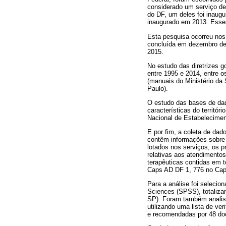
considerado um serviço de
do DF, um deles foi inaug
inaugurado em 2013. Esse
Esta pesquisa ocorreu nos
concluída em dezembro de
2015.
No estudo das diretrizes 
entre 1995 e 2014, entre o
(manuais do Ministério da 
Paulo).
O estudo das bases de dado
características do territó
Nacional de Estabelecimen
E por fim, a coleta de dad
contêm informações sobre a
lotados nos serviços, os p
relativas aos atendimentos
terapêuticas contidas em t
Caps AD DF 1, 776 no Cap
Para a análise foi selecio
Sciences (SPSS), totaliza
SP). Foram também analisad
utilizando uma lista de ve
e recomendadas por 48 doc