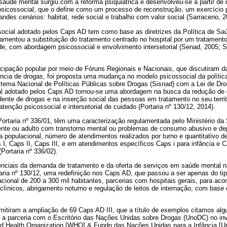
aúde mental surgiu com a reforma psiquiátrica e desenvolveu-se a partir de
psicossocial, que o define como um processo de reconstrução, um exercício 
andes cenários: habitat, rede social e trabalho com valor social (Sarraceno, 2
ocial adotado pelos Caps AD tem como base as diretrizes da Política de Saúd
lamentou a substituição do tratamento centrado no hospital por um tratament
de, com abordagem psicossocial e envolvimento intersetorial (Senad, 2005; S
cipação popular por meio de Fóruns Regionais e Nacionais, que discutiram d
ência de drogas, foi proposta uma mudança no modelo psicossocial da polític
stema Nacional de Políticas Públicas sobre Drogas (Sisnad) com a Lei de Dr
al adotado pelos Caps AD tornou-se uma abordagem na busca da redução de 
nte de drogas e na inserção social das pessoas em tratamento no seu territ
tenção psicossocial e intersetorial de cuidado (Portaria nº 130/12, 2014).
Portaria nº 336/01, têm uma caracterização regulamentada pelo Ministério d
cente ou adulto com transtorno mental ou problemas de consumo abusivo e de
a populacional, número de atendimentos realizados por turno e quantitativo de
I, Caps II, Caps III, e em atendimentos específicos Caps i para infância e
Portaria nº 336/02).
tenciais da demanda de tratamento e da oferta de serviços em saúde mental n
ria nº 130/12, uma redefinição nos Caps AD, que passou a ser apenas do tip
cional de 200 a 300 mil habitantes, parcerias com hospitais gerais, para 
clínicos, abrigamento noturno e regulação de leitos de internação, com base e
mitiram a ampliação de 69 Caps AD III, que a título de exemplos citamos alg
i) a parceria com o Escritório das Nações Unidas sobre Drogas (UnoDC) no in
d Health Organization [WHO] & Fundo das Nações Unidas para a Infância [Unice