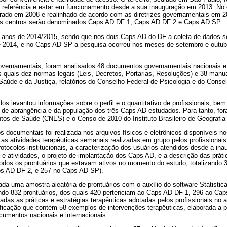
 referência e estar em funcionamento desde a sua inauguração em 2013. No
urado em 2008 e realinhado de acordo com as diretrizes governamentais em 2
s centros serão denominados Caps AD DF 1, Caps AD DF 2 e Caps AD SP.
 anos de 2014/2015, sendo que nos dois Caps AD do DF a coleta de dados se 
 2014, e no Caps AD SP a pesquisa ocorreu nos meses de setembro e outub
governamentais, foram analisados 48 documentos governamentais nacionais e 
s quais dez normas legais (Leis, Decretos, Portarias, Resoluções) e 38 manua
Saúde e da Justiça, relatórios do Conselho Federal de Psicologia e do Cons
s levantou informações sobre o perfil e o quantitativo de profissionais, be
rio de abrangência e da população dos três Caps AD estudados. Para tanto, for
tos de Saúde (CNES) e o Censo de 2010 do Instituto Brasileiro de Geografia 
os documentais foi realizada nos arquivos físicos e eletrônicos disponíveis 
s atividades terapêuticas semanais realizadas em grupo pelos profissionais,
rotocolos institucionais, a caracterização dos usuários atendidos desde a ina
 e atividades, o projeto de implantação dos Caps AD, e a descrição das práti
odos os prontuários que estavam ativos no momento do estudo, totalizando 3
s AD DF 2, e 257 no Caps AD SP).
nada uma amostra aleatória de prontuários com o auxílio do software Statistic
ndo 832 prontuários, dos quais 420 pertenciam ao Caps AD DF 1, 296 ao Cap
as as práticas e estratégias terapêuticas adotadas pelos profissionais no 
rificação que contém 58 exemplos de intervenções terapêuticas, elaborada a par
umentos nacionais e internacionais.