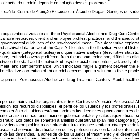
 aplicação do modelo depende da solução desses problemas.
m saúde. Centro de Atenção Psicossocial Álcool e Drogas. Serviços de saúd
e organizational variables of three Psychosocial Alcohol and Drug Care Cente
 available resources, client and employee profiles, practices, and therapeutic s
governmental guidelines of the psychosocial model. This descriptive explora
d archival data for two of the Caps AD located in the Brazilian Federal Distri
qualitative (categorical tables) and quantitative analysis (descriptive statistic
cture, territorial coverage different from the recommended one, difficulties cl
tween the staff and the network of psychosocial care centers, adversely affe
atment, and staff performance, which indicates fragile alignment between the s
he effective application of this model depends upon a solution to these probl
nagement. Psychosocial Alcohol and Drug Treatment Centers. Mental health 
a por describir variables organizativas tres Centros de Atención Psicosocial 
sión, los recursos disponibles, el perfil de los usuarios y los profesionales, 
 como cuánto el cuidado está pautando en las directrices gubernamentales de
atorio, analiza normas, orientaciones gubernamentales y datos arquivísticos, s
o Paulo. Los datos se someten a análisis cualitativas (planilhas categoriais) y
s evidenciaron problemas de infraestructura, alcance territorial divergente de
usuario al servicio, de articulación de los profesionales con la red de atención
 de las demandas, la adhesión de los usuarios al tratamiento y el desempeño
ón del cuidado a las directrices gubernamentales. Una aplicación efectiva del 