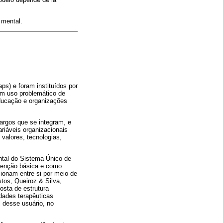
 mental.
s) e foram instituídos por
em uso problemático de
 educação e organizações
cargos que se integram, e
riáveis organizacionais
 valores, tecnologias,
tal do Sistema Único de
atenção básica e como
ionam entre si por meio de
os, Queiroz & Silva,
osta de estrutura
dades terapêuticas
 desse usuário, no