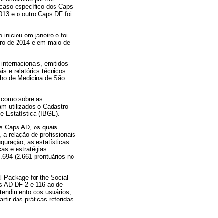
 caso específico dos Caps
013 e o outro Caps DF foi
iniciou em janeiro e foi
ro de 2014 e em maio de
internacionais, emitidos
is e relatórios técnicos
elho de Medicina de São
m como sobre as
am utilizados o Cadastro
e Estatística (IBGE).
nos Caps AD, os quais
 a relação de profissionais
uguração, as estatísticas
cas e estratégias
.694 (2.661 prontuários no
al Package for the Social
s AD DF 2 e 116 ao de
atendimento dos usuários,
tir das práticas referidas