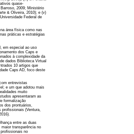
iativos quase-
 Barroso, 2009; Ministério
e & Oliveira, 2010); e (v)
Universidade Federal de
 na área física como nas
nas práticas e estratégias
l, em especial ao uso
ncionamento dos Caps e
cionados à complexidade da
e dados Biblioteca Virtual
trados 10 artigos que
idade Caps AD, foco deste
com entrevistas
vel; e um que adotou mais
realidades muito
estudos apresentaram as
de formalização
os dos prontuários,
profissionais (Ventura,
 2016).
lhança entre as duas
 maior transparência no
profissionais no