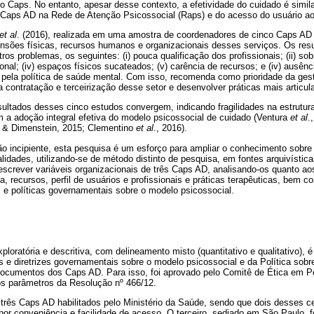
 Caps. No entanto, apesar desse contexto, a efetividade do cuidado é similar
e Caps AD na Rede de Atenção Psicossocial (Raps) e do acesso do usuário ao
et al
. (2016), realizada em uma amostra de coordenadores de cinco Caps AD 
ensões físicas, recursos humanos e organizacionais desses serviços. Os res
os problemas, os seguintes: (i) pouca qualificação dos profissionais; (ii) sobre
ional; (iv) espaços físicos sucateados; (v) carência de recursos; e (iv) ausê
s pela política de saúde mental. Com isso, recomenda como prioridade da ge
r a contratação e terceirização desse setor e desenvolver práticas mais articul
ultados desses cinco estudos convergem, indicando fragilidades na estrutur
 a adoção integral efetiva do modelo psicossocial de cuidado (Ventura
et al
.
a & Dimenstein, 2015; Clementino
et al
., 2016).
o incipiente, esta pesquisa é um esforço para ampliar o conhecimento sobre 
idades, utilizando-se de método distinto de pesquisa, em fontes arquivísti
escrever variáveis organizacionais de três Caps AD, analisando-os quanto aos
, recursos, perfil de usuários e profissionais e práticas terapêuticas, bem 
s e políticas governamentais sobre o modelo psicossocial.
ploratória e descritiva, com delineamento misto (quantitativo e qualitativo), 
s e diretrizes governamentais sobre o modelo psicossocial e da Política sobre
s documentos dos Caps AD. Para isso, foi aprovado pelo Comitê de Ética em 
s parâmetros da Resolução nº 466/12.
três Caps AD habilitados pelo Ministério da Saúde, sendo que dois desses ce
por conveniência e facilidade de acesso. O terceiro, sediado em São Paulo, fo