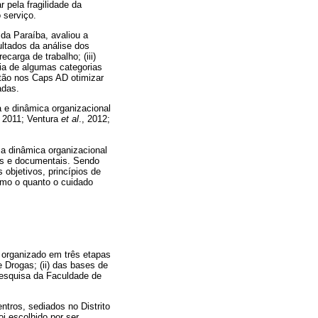
 pela fragilidade da
 serviço.
da Paraíba, avaliou a
ultados da análise dos
carga de trabalho; (iii)
ncia de algumas categorias
stão nos Caps AD otimizar
adas.
a e dinâmica organizacional
, 2011; Ventura
et al
., 2012;
a dinâmica organizacional
cas e documentais. Sendo
 objetivos, princípios de
como o quanto o cuidado
é organizado em três etapas
 Drogas; (ii) das bases de
Pesquisa da Faculdade de
ntros, sediados no Distrito
i escolhido por ser