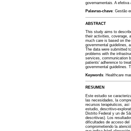
governamentais. A efetiva
Palavras-chave
: Gestão e
ABSTRACT
This study aims to describ
their activities, coverage,
much care is based on the 
governmental guidelines, an
The data were submitted to 
problems with the infrastru
services, communication be
patients' adherence to tre
governmental guidelines. T
Keywords
: Healthcare ma
RESUMEN
Este estudio se caracteriz
las necesidades, la compren
recursos terapéuticos, así
estudio, descritivo-explor
Distrito Federal y un de Sã
descritivas). Los resultado
dificultades de acceso del 
comprometiendo la atención
que indica frágil alineaci