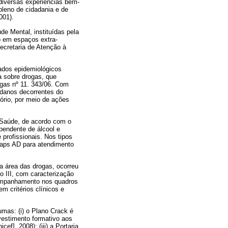
 diversas experiências bem-
pleno de cidadania e de
001).
e Mental, instituídas pela
o em espaços extra-
ecretaria de Atenção à
ados epidemiológicos
a sobre drogas, que
ogas nº 11. 343/06. Com
danos decorrentes do
ório, por meio de ações
a Saúde, de acordo com o
pendente de álcool e
 profissionais. Nos tipos
 Caps AD para atendimento
a área das drogas, ocorreu
o III, com caracterização
acompanhamento nos quadros
m critérios clínicos e
umas: (i) o Plano Crack é
vestimento formativo aos
f], 2008); (iii) a Portaria