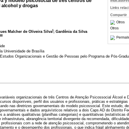
a y modelo psicosocial de tres centros de
Indicadore
 alcohol y drogas
Links rela
Compartir
Otros
Otros
I
ues Malcher de Oliveira Silva
; Gardênia da Silva
III
Permali
úde
a Universidade de Brasília
 Estudos Organizacionais e Gestão de Pessoas pelo Programa de Pós-Gradu
 variáveis organizacionais de três Centros de Atenção Psicossocial Álcool e
cursos disponíveis, perfil dos usuários e profissionais, práticas e estratégi
ando nas diretrizes governamentais do modelo psicossocial. Este estudo, desc
 governamentais e dados arquivísticos relativos a dois Caps AD do Distrito F
 análises qualitativas (planilhas categoriais) e quantitativas (estatísticas d
infraestrutura, abrangência territorial divergente da recomendada, dificulda
os profissionais com a rede de atenção psicossocial, comprometendo o atend
tamento e o desempenho dos profissionais, o que indica frágil alinhamento do