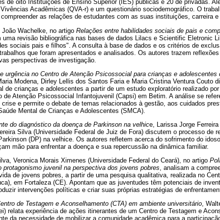
s de oito Instituições de Ensino Superior (IES) públicas e 20 de privadas. Al
Vivências Acadêmicas (QVA-r) e um questionário sociodemográfico. O trabal
 compreender as relações de estudantes com as suas instituições, carreira e
 João Wachelke, no artigo
Relações entre habilidades sociais de pais e com
 uma revisão bibliográfica nas bases de dados Lilacs e Scientific Eletronic L
des sociais pais e filhos". A consulta à base de dados e os critérios de exclu
 trabalhos que foram apresentados e analisados. Os autores trazem reflexões
as perspectivas de investigação.
 e urgência no Centro de Atenção Psicossocial para crianças e adolescentes
aria Modena, Dirley Lellis dos Santos Faria e Maria Cristina Ventura Couto di
al de crianças e adolescentes a partir de um estudo exploratório realizado por
 de Atenção Psicossocial Infantojuvenil (Capsi) em Betim. A análise se refe
e crise e permite o debate de temas relacionados à gestão, aos cuidados pre
e Saúde Mental de Crianças e Adolescentes (SMCA).
iante do diagnóstico da doença de Parkinson na velhic
e, Larissa Jorge Ferreira
reira Silva (Universidade Federal de Juiz de Fora) discutem o processo de res
Parkinson (DP) na velhice. Os autores refletem acerca do sofrimento do idos
nçam mão para enfrentar a doença e sua repercussão na dinâmica familiar.
lva, Veronica Morais Ximenes (Universidade Federal do Ceará), no artigo
Pol
o protagonismo juvenil na perspectiva dos jovens pobres
, analisam a compree
da de jovens pobres, a partir de uma pesquisa qualitativa, realizada no Cent
Cuca), em Fortaleza (CE). Apontam que as juventudes têm potenciais de inve
oduzir intervenções políticas e criar suas próprias estratégias de enfrentamen
Centro de Testagem e Aconselhamento (CTA) em ambiente universitário
, Walt
ei) relata experiência de ações itinerantes de um Centro de Testagem e Aco
iante da necessidade de mobilizar a comunidade acadêmica para a participaç