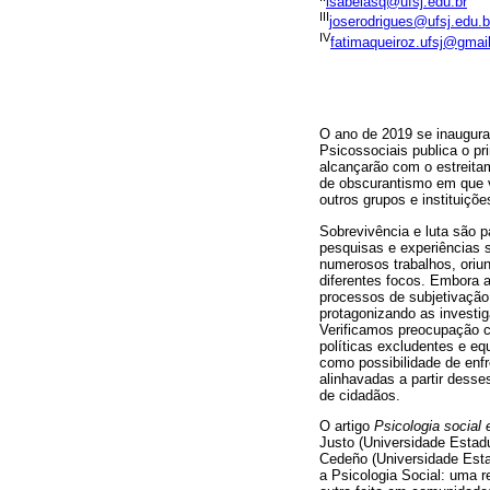
isabelasq@ufsj.edu.br
III
joserodrigues@ufsj.edu.b
IV
fatimaqueiroz.ufsj@gmai
O ano de 2019 se inaugura
Psicossociais publica o p
alcançarão com o estreita
de obscurantismo em que vi
outros grupos e instituiçõ
Sobrevivência e luta são 
pesquisas e experiências 
numerosos trabalhos, oriu
diferentes focos. Embora 
processos de subjetivação
protagonizando as investi
Verificamos preocupação c
políticas excludentes e eq
como possibilidade de enfr
alinhavadas a partir dess
de cidadãos.
O artigo
Psicologia social 
Justo (Universidade Estadu
Cedeño (Universidade Estad
a Psicologia Social: uma 