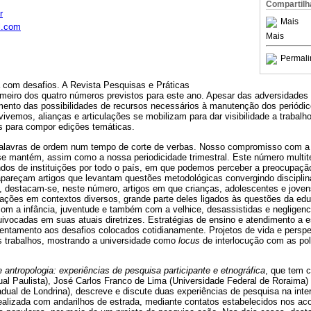
Compartilh
r
Mais
l.com
Mais
Permali
 com desafios. A Revista Pesquisas e Práticas
rimeiro dos quatro números previstos para este ano. Apesar das adversidade
mento das possibilidades de recursos necessários à manutenção dos periódico
vemos, alianças e articulações se mobilizam para dar visibilidade a trabalh
es para compor edições temáticas.
palavras de ordem num tempo de corte de verbas. Nosso compromisso com a 
se mantém, assim como a nossa periodicidade trimestral. Este número multi
ndos de instituições por todo o país, em que podemos perceber a preocupaç
apareçam artigos que levantam questões metodológicas convergindo disciplin
, destacam-se, neste número, artigos em que crianças, adolescentes e jove
gações em contextos diversos, grande parte deles ligados às questões da ed
om a infância, juventude e também com a velhice, desassistidas e negligen
uivocadas em suas atuais diretrizes. Estratégias de ensino e atendimento a 
entamento aos desafios colocados cotidianamente. Projetos de vida e perspe
es trabalhos, mostrando a universidade como
locus
de interlocução com as pol
e antropologia: experiências de pesquisa participante e etnográfica
, que tem 
al Paulista), José Carlos Franco de Lima (Universidade Federal de Roraima) 
ual de Londrina), descreve e discute duas experiências de pesquisa na inter
realizada com andarilhos de estrada, mediante contatos estabelecidos nos ac