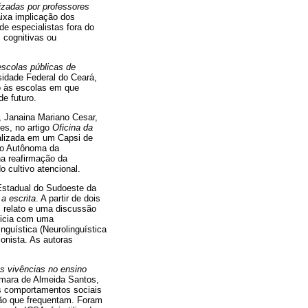
lizadas por professores
aixa implicação dos
e especialistas fora do
 cognitivas ou
escolas públicas de
sidade Federal do Ceará,
o às escolas em que
e futuro.
, Janaina Mariano Cesar,
es, no artigo
Oficina da
ealizada em um Capsi de
tão Autônoma da
na reafirmação da
o cultivo atencional.
Estadual do Sudoeste da
a escrita
. A partir de dois
 relato e uma discussão
inicia com uma
nguística (Neurolinguística
onista. As autoras
as vivências no ensino
imara de Almeida Santos,
os comportamentos sociais
ção que frequentam. Foram