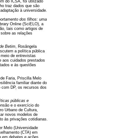
ém do ICSA, foi utilizado
ho traz dados que são
 adaptação à universidade.
portamento dos filhos: uma
ibrary Online (SciELO), a
são, tais como artigos de
 sobre as relações
 de Betim
, Rosângela
scutem a política pública
 meio de entrevistas
re aos cuidados prestados
stados e às questões
 de Faria, Priscilla Melo
iliência familiar diante do
o com DP, os recursos dos
íticas públicas e
nsão e o exercício do
ro Urbano de Cultura,
ntar novos modelos de
to às privações cotidianas.
er Melo (Universidade
nselhamento (CTA) em
ão em debates e ações