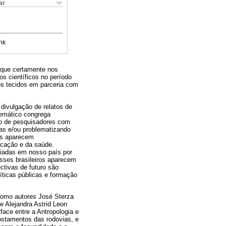
ar
nk
s que certamente nos
s científicos no período
os tecidos em parceria com
divulgação de relatos de
temático congrega
ão de pesquisadores com
as e/ou problematizando
ns aparecem
ucação e da saúde.
ciadas em nosso país por
esses brasileiros aparecem
ctivas de futuro são
íticas públicas e formação
como autores José Sterza
e Alejandra Astrid Leon
face entre a Antropologia e
ostamentos das rodovias, e