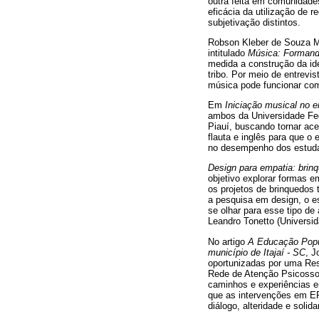
outra feita em comunidade
eficácia da utilização de 
subjetivação distintos.
Robson Kleber de Souza M
intitulado
Música: Formando
medida a construção da id
tribo. Por meio de entrevi
música pode funcionar com
Em
Iniciação musical no 
ambos da Universidade Fed
Piauí, buscando tornar ac
flauta e inglês para que o
no desempenho dos estuda
Design para empatia: brin
objetivo explorar formas e
os projetos de brinquedos 
a pesquisa em design, o e
se olhar para esse tipo de
Leandro Tonetto (Universid
No artigo
A Educação Popul
município de Itajaí - SC
, J
oportunizadas por uma Res
Rede de Atenção Psicossoc
caminhos e experiências e
que as intervenções em EP
diálogo, alteridade e solida