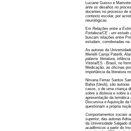
Luciane Guisso e Marivete
ante os desafios no proce
docentes no processo de es
contexto escolar, por acr
neurológicas.
Em
Relações entre a Esti
Fortaleza/CE - um estudo a
buscam relações entre Pro
estudam, corroboradas na a
As autoras da Universidade
Merielli Campi Paterlli, A
palavra: literatura, infânci
Vitória/ES - Brasil, no fo
Medicação, as oficinas pos
importância da literatura n
Nirvana Ferraz Santos Sam
Bahia (Uesb), são autoras
casos, o de uma criança d
sobre a dislexia e sobre a
apresentação da temática a
Discursiva e Aquisição da 
questionam a própria noçã
Comportamentos sociais aca
superior
, das autoras Adri
da Universidade Salgado de
acadêmicos a partir do In