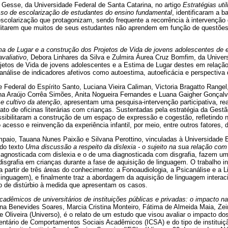
 Gesse, da Universidade Federal de Santa Catarina, no artigo
Estratégias uti
sso de escolarização de estudantes do ensino fundamental
, identificaram a b
colarização que protagonizam, sendo frequente a recorrência à intervenção d
editarem que muitos de seus estudantes não aprendem em função de questões
ma de Lugar e a construção dos Projetos de Vida de jovens adolescentes de 
valiativo
, Debora Linhares da Silva e Zulmira Áurea Cruz Bomfim, da Univer
jetos de Vida de jovens adolescentes e a Estima de Lugar destes em relaçã
nálise de indicadores afetivos como autoestima, autoeficácia e perspectiva d
 Federal do Espírito Santo, Luciana Vieira Caliman, Victoria Bragatto Rangel
lana Araújo Corrêa Simões, Anita Nogueira Fernandes e Luana Gaigher Gonçalv
a e cultivo da atenção
, apresentam uma pesquisa-intervenção participativa, r
rmato de oficinas literárias com crianças. Sustentadas pela estratégia da Ges
sibilitaram a construção de um espaço de expressão e cogestão, refletindo 
o acesso e reinvenção da experiência infantil, por meio, entre outros fatores, d
paio, Tauana Nunes Paixão e Silvana Perottino, vinculadas à Universidade 
 do texto
Uma discussão a respeito da dislexia - o sujeito na sua relação com 
iagnosticada com dislexia e o de uma diagnosticada com disgrafia, fazem um
 disgrafia em crianças durante a fase de aquisição de linguagem. O trabalho 
 partir de três áreas do conhecimento: a Fonoaudiologia, a Psicanálise e a Li
linguagem), e finalmente traz a abordagem da aquisição de linguagem interaci
o de distúrbio à medida que apresentam os casos.
dêmicos de universitários de instituições públicas e privadas: o impacto n
ana Benevides Soares, Marcia Cristina Monteiro, Fátima de Almeida Maia, Ze
 Oliveira (Universo), é o relato de um estudo que visou avaliar o impacto d
ventário de Comportamentos Sociais Acadêmicos (ICSA) e do tipo de institui