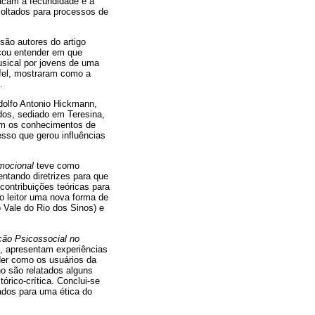
acam a fecundidade e a
 voltados para processos de
ão autores do artigo
scou entender em que
usical por jovens de uma
jfel, mostraram como a
.
dolfo Antonio Hickmann,
dos, sediado em Teresina,
ram os conhecimentos de
esso que gerou influências
mocional
teve como
entando diretrizes para que
contribuições teóricas para
o leitor uma nova forma de
o Vale do Rio dos Sinos) e
ção Psicossocial no
í, apresentam experiências
der como os usuários da
o são relatados alguns
rico-crítica. Conclui-se
ados para uma ética do