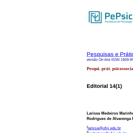
Pesquisas e Práti
versão On-line
ISSN
1809-8
Pesqui. prát. psicossoci
Editorial 14(1)
Larissa Medeiros Marinh
Rodrigues de Alvarenga 
I
larissa@ufsj.edu.br
II