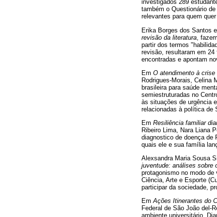
investigados 289 estudante
também o Questionário de 
relevantes para quem quer
Erika Borges dos Santos e
revisão da literatura
, fazem
partir dos termos "habilida
revisão, resultaram em 24
encontradas e apontam nov
Em
O atendimento à crise
Rodrigues-Morais, Celina M
brasileira para saúde ment
semiestruturadas no Centro
às situações de urgência 
relacionadas à política d
Em
Resiliência familiar d
Ribeiro Lima, Nara Liana Pe
diagnostico de doença de 
quais ele e sua família la
Alexsandra Maria Sousa Si
juventude: análises sobre 
protagonismo no modo de vi
Ciência, Arte e Esporte (
participar da sociedade, pr
Em
Ações Itinerantes do 
Federal de São João del-R
ambiente universitário. D