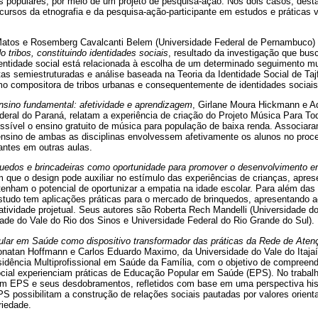
s populares, por meio de um projeto de pesquisa-ação. Nos dois casos, dest
recursos da etnografia e da pesquisa-ação-participante em estudos e práticas
atos e Rosemberg Cavalcanti Belem (Universidade Federal de Pernambuco) s
 tribos, constituindo identidades sociais
, resultado da investigação que bu
entidade social está relacionada à escolha de um determinado seguimento m
stas semiestruturadas e análise baseada na Teoria da Identidade Social de Ta
o compositora de tribos urbanas e consequentemente de identidades sociais
ensino fundamental: afetividade e aprendizagem
, Girlane Moura Hickmann e A
eral do Paraná, relatam a experiência de criação do Projeto Música Para To
essível o ensino gratuito de música para população de baixa renda. Associa
 ensino de ambas as disciplinas envolvessem afetivamente os alunos no proc
ntes em outras aulas.
quedos e brincadeiras como oportunidade para promover o desenvolvimento e
m que o design pode auxiliar no estímulo das experiências de crianças, apres
tenham o potencial de oportunizar a empatia na idade escolar. Para além das 
studo tem aplicações práticas para o mercado de brinquedos, apresentando a
 atividade projetual. Seus autores são Roberta Rech Mandelli (Universidade d
ade do Vale do Rio dos Sinos e Universidade Federal do Rio Grande do Sul).
ar em Saúde como dispositivo transformador das práticas da Rede de Aten
onatan Hoffmann e Carlos Eduardo Maximo, da Universidade do Vale do Itaja
idência Multiprofissional em Saúde da Família, com o objetivo de compreen
ial experienciam práticas de Educação Popular em Saúde (EPS). No trabalh
m EPS e seus desdobramentos, refletidos com base em uma perspectiva histó
S possibilitam a construção de relações sociais pautadas por valores orient
riedade.