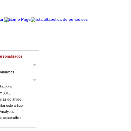
ersonalizados
Analytics
ês (pdf)
em XML
cias do artigo
tar este artigo
Analytics
o automática
s