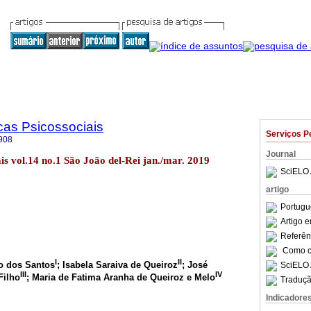
cas Psicossociais
Serviços P
908
Journal
ais vol.14 no.1 São João del-Rei jan./mar. 2019
SciELO 
artigo
Portugu
Artigo 
Referên
Como ci
I
II
o dos Santos
; Isabela Saraiva de Queiroz
; José
SciELO 
III
IV
Filho
; Maria de Fatima Aranha de Queiroz e Melo
Traduçã
Indicadore