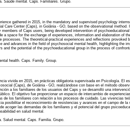
ia. Saúde mental. Caps. Familiares. Grupo.
perience gathered in 2015, in the mandatory and supervised psychology interns
ial Care Center (Caps), in Goiânia - GO, based on the observational method. 
ily members of Caps users, being developed intervention of psychoeducational 
de a space for the exchange of experiences, information and elaboration of the
 processes. The theoretical-practical experiences and reflections provoked 
ce and advances in the field of psychosocial mental health, highlighting the 
and the potential of the psychoeducational group in the process of confronta
ental health. Caps. Family. Group.
iencia vivida en 2015, en prácticas obligatoria supervisada en Psicología. El 
osocial (Caps), de Goiânia - GO, realizándose con base en el método observa
nción a los familiares de los usuarios del Caps y se desarrolló una intervenc
blico. El objetivo fue proporcionar un espacio de intercambio de experiencia
s de los familiares con relación a los procesos de cuidado. Las vivencias teó
cia posibilitar el reconocimiento de resistencias y avances en el campo de la 
de acoger las demandas de los familiares y el potencial del grupo psicoeduca
sabilidad en salud mental.
a. Salud mental. Caps. Familia. Grupo.