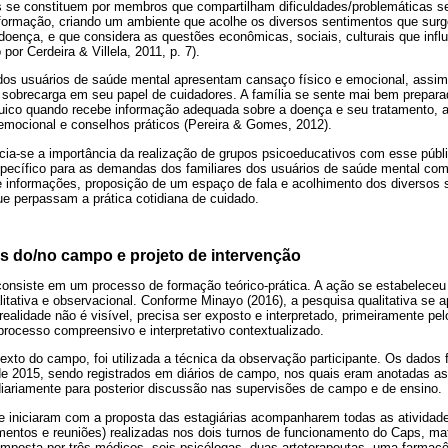
 se constituem por membros que compartilham dificuldades/problemáticas sem
formação, criando um ambiente que acolhe os diversos sentimentos que sur
doença, e que considera as questões econômicas, sociais, culturais que inf
 por Cerdeira & Villela, 2011, p. 7).
dos usuários de saúde mental apresentam cansaço físico e emocional, assi
 sobrecarga em seu papel de cuidadores. A família se sente mai bem preparad
quico quando recebe informação adequada sobre a doença e seu tratamento,
 emocional e conselhos práticos (Pereira & Gomes, 2012).
ncia-se a importância da realização de grupos psicoeducativos com esse públ
ecífico para as demandas dos familiares dos usuários de saúde mental com o
e informações, proposição de um espaço de fala e acolhimento dos diversos
ue perpassam a prática cotidiana de cuidado.
 do/no campo e projeto de intervenção
consiste em um processo de formação teórico-prática. A ação se estabelece
itativa e observacional. Conforme Minayo (2016), a pesquisa qualitativa se
 realidade não é visível, precisa ser exposto e interpretado, primeiramente pe
processo compreensivo e interpretativo contextualizado.
xto do campo, foi utilizada a técnica da observação participante. Os dados
de 2015, sendo registrados em diários de campo, nos quais eram anotadas a
diariamente para posterior discussão nas supervisões de campo e de ensino.
se iniciaram com a proposta das estagiárias acompanharem todas as atividade
imentos e reuniões) realizadas nos dois turnos de funcionamento do Caps, mat
omposta por três médicos, seis psicólogas, duas arteterapeutas, uma farmacêu