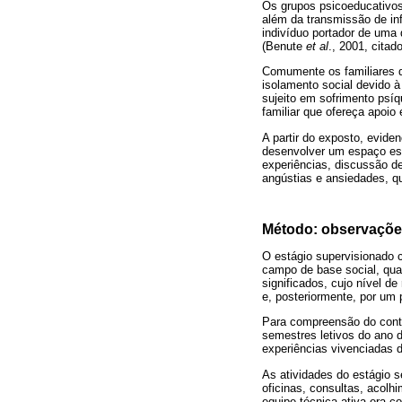
Os grupos psicoeducativos
além da transmissão de in
indivíduo portador de uma 
(Benute
et al
., 2001, citado
Comumente os familiares 
isolamento social devido à
sujeito em sofrimento psí
familiar que ofereça apoio
A partir do exposto, evide
desenvolver um espaço esp
experiências, discussão d
angústias e ansiedades, q
Método: observações
O estágio supervisionado 
campo de base social, qual
significados, cujo nível de
e, posteriormente, por um 
Para compreensão do conte
semestres letivos do ano 
experiências vivenciadas 
As atividades do estágio 
oficinas, consultas, acolh
equipe técnica ativa era c