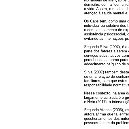
No modelo de atenção psico
domicílio, com a "comunida
a vida. Assim, o modelo de
atenção à saúde mental e s
Os Caps têm, como uma das
individual ou coletivo dos
o compartilhamento de expe
assistência psicossocial, 
evitando as internações ps
Segundo Silva (2007), é a 
parte dos fatores a serem
serviços substitutivos com
percebendo-as como parce
adoecimento psíquico de 
Silva (2007) também desta
se uma relação de confianç
familiares, para que este
responsabilidade normativa
Nesse contexto, na área da
largamente utilizada é o 
e Neto (2017), a intervenç
Segundo Afonso (2006), os
autora afirma que tal enf
questionamentos dos mitos
pessoas fazem da problem