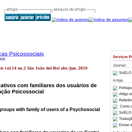
cas Psicossociais
Serviços P
908
Journal
ais vol.14 no.2 São João del-Rei abr./jun. 2019
SciELO 
Artigo
tivos com familiares dos usuários de
Portugu
nção Psicossocial
Artigo 
Referên
Como ci
roups with family of users of a Psychosocial
SciELO 
Traduçã
Enviar e