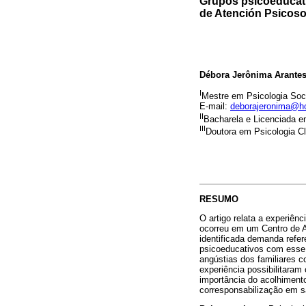
Grupos psicoeducati
de Atención Psicoso
Débora Jerônima Arante
I
Mestre em Psicologia Soci
E-mail:
deborajeronima@h
II
Bacharela e Licenciada e
III
Doutora em Psicologia Cl
RESUMO
O artigo relata a experiên
ocorreu em um Centro de A
identificada demanda refe
psicoeducativos com esse p
angústias dos familiares c
experiência possibilitara
importância do acolhiment
corresponsabilização em s