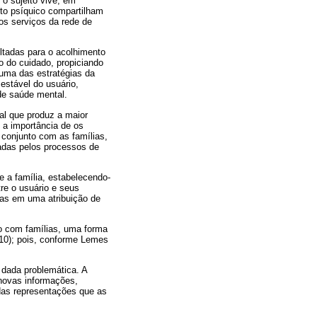
 o sujeito vive; em
nto psíquico compartilham
dos serviços da rede de
ltadas para o acolhimento
o do cuidado, propiciando
 uma das estratégias da
estável do usuário,
 de saúde mental.
al que produz a maior
 a importância de os
 conjunto com as famílias,
adas pelos processos de
 a família, estabelecendo-
re o usuário e seus
nas em uma atribuição de
ho com famílias, uma forma
010); pois, conforme Lemes
dada problemática. A
 novas informações,
das representações que as