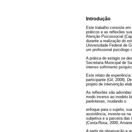
Introdução
Este trabalho consiste em 
práticos e as reflexões s
Atenção Psicossocial (Cap
durante a realização do est
Universidade Federal de Go
um profissional psicólogo
A prática do estágio se de
Secretaria Municipal de S
intenso sofrimento psíquic
Este relato de experiênci
participante (Gil, 2008). 
projeto de intervenção ela
As reflexões são advindas
modo inverso ao modelo bi
parênteses, mudando o
enfoque para o sujeito, su
assistência, investe-se na
subjetiva e a parceira das 
(Costa-Rosa, 2000; Amaran
A partir da observação e a