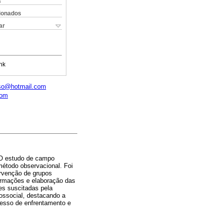
s
cionados
ar
nk
sso@hotmail.com
com
. O estudo de campo
étodo observacional. Foi
ervenção de grupos
formações e elaboração das
es suscitadas pela
ossocial, destacando a
cesso de enfrentamento e