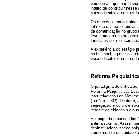
perceberam que não havia 
intuito de contribuir ness
psicoeducativos com os fa
Os grupos psicoeducativos
reflexão das experiências
da comunicação no grupo (
teve como intuito proporc
familiares com relação aos
A experiência do estágio 
profissional, a partir das
psicoeducativos com os fa
Reforma Psiquiátric
O paradigma de crítica ao 
Reforma Psiquiátrica. Esse
inter-relacionou ao Movime
(Tenório, 2002). Destarte,
segregação e controle soc
resgate da cidadania e aut
Ao longo do processo histó
antimanicomial. Assim, par
desinstitucionalização psiq
como modelo de cuidado em