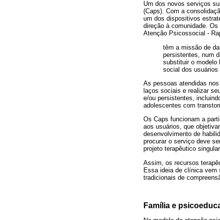
Um dos novos serviços sub
(Caps). Com a consolidaçã
um dos dispositivos estrat
direção à comunidade. Os 
Atenção Psicossocial - Rap
têm a missão de da
persistentes, num da
substituir o modelo
social dos usuários 
As pessoas atendidas nos 
laços sociais e realizar s
e/ou persistentes, incluin
adolescentes com transtor
Os Caps funcionam a partir
aos usuários, que objetiva
desenvolvimento de habilid
procurar o serviço deve s
projeto terapêutico singular
Assim, os recursos terapê
Essa ideia de clínica vem
tradicionais de compreensã
Família e psicoeduc