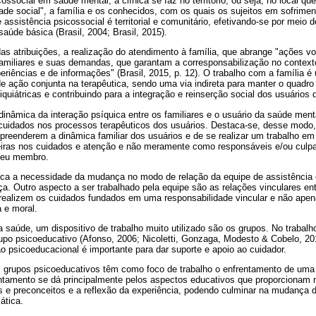
ssocial em saúde mental, a clínica se faz no território, ou seja, no local que
de social", a família e os conhecidos, com os quais os sujeitos em sofrime
 assistência psicossocial é territorial e comunitário, efetivando-se por meio 
aúde básica (Brasil, 2004; Brasil, 2015).
 atribuições, a realização do atendimento à família, que abrange "ações vo
 familiares e suas demandas, que garantam a corresponsabilização no context
riências e de informações" (Brasil, 2015, p. 12). O trabalho com a família é
de ação conjunta na terapêutica, sendo uma via indireta para manter o quadro 
iquiátricas e contribuindo para a integração e reinserção social dos usuários
dinâmica da interação psíquica entre os familiares e o usuário da saúde ment
 cuidados nos processos terapêuticos dos usuários. Destaca-se, desse modo,
preenderem a dinâmica familiar dos usuários e de se realizar um trabalho em
iras nos cuidados e atenção e não meramente como responsáveis e/ou culp
seu membro.
ca a necessidade da mudança no modo de relação da equipe de assistência e
a. Outro aspecto a ser trabalhado pela equipe são as relações vinculares ent
s realizem os cuidados fundados em uma responsabilidade vincular e não ape
 e moral.
 saúde, um dispositivo de trabalho muito utilizado são os grupos. No trabal
grupo psicoeducativo (Afonso, 2006; Nicoletti, Gonzaga, Modesto & Cobelo, 2
ão psicoeducacional é importante para dar suporte e apoio ao cuidador.
 grupos psicoeducativos têm como foco de trabalho o enfrentamento de uma 
rentamento se dá principalmente pelos aspectos educativos que proporcionam
 e preconceitos e a reflexão da experiência, podendo culminar na mudança 
ática.