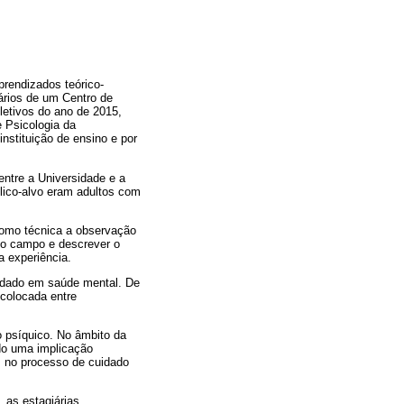
prendizados teórico-
ários de um Centro de
letivos do ano de 2015,
e Psicologia da
nstituição de ensino e por
entre a Universidade e a
lico-alvo eram adultos com
como técnica a observação
 no campo e descrever o
a experiência.
uidado em saúde mental. De
 colocada entre
o psíquico. No âmbito da
ndo uma implicação
e, no processo de cuidado
 as estagiárias