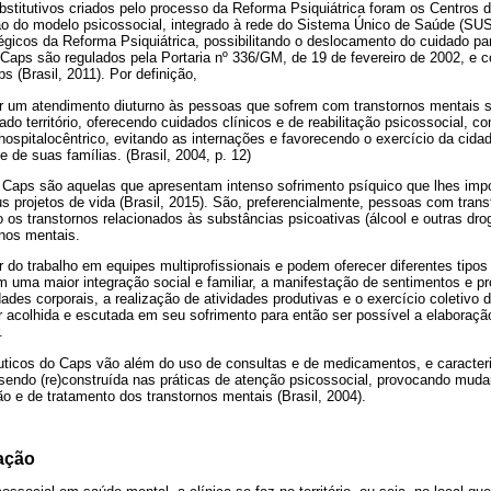
stitutivos criados pelo processo da Reforma Psiquiátrica foram os Centros 
o do modelo psicossocial, integrado à rede do Sistema Único de Saúde (SUS)
égicos da Reforma Psiquiátrica, possibilitando o deslocamento do cuidado pa
Caps são regulados pela Portaria nº 336/GM, de 19 de fevereiro de 2002, 
s (Brasil, 2011). Por definição,
r um atendimento diuturno às pessoas que sofrem com transtornos mentais 
do território, oferecendo cuidados clínicos e de reabilitação psicossocial, co
 hospitalocêntrico, evitando as internações e favorecendo o exercício da cida
e de suas famílias. (Brasil, 2004, p. 12)
Caps são aquelas que apresentam intenso sofrimento psíquico que lhes impos
eus projetos de vida (Brasil, 2015). São, preferencialmente, pessoas com tra
do os transtornos relacionados às substâncias psicoativas (álcool e outras d
nos mentais.
 do trabalho em equipes multiprofissionais e podem oferecer diferentes tipos
m uma maior integração social e familiar, a manifestação de sentimentos e p
ades corporais, a realização de atividades produtivas e o exercício coletivo 
er acolhida e escutada em seu sofrimento para então ser possível a elaboraç
.
uticos do Caps vão além do uso de consultas e de medicamentos, e caracteri
 sendo (re)construída nas práticas de atenção psicossocial, provocando mud
o e de tratamento dos transtornos mentais (Brasil, 2004).
ação