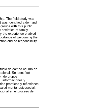
hip. The field study was
It was identified a demand
groups with this public.
 anxieties of family
by the experience enabled
importance of welcoming the
tion and co-responsibility
estudio de campo ocurrió en
cional. Se identificó
ión de grupos
s, informaciones y
rico-prácticas y reflexiones
salud mental psicosocial,
cional en el proceso de