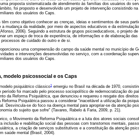
uma proposta sistematizada de atendimento às famílias dos usuários do se
e âmbito, foi proposto e desenvolvido um projeto de intervenção consistindo na
miliares dos usuários do Caps.
 têm como objetivo conhecer as crenças, ideias e sentimentos de seus parti
 e a mudança da realidade, por meio de aspectos educativos e da estimulaçã
Afonso, 2006). Seguindo a estrutura de grupos psicoeducativos, o projeto de
ionar um espaço de troca de experiência, de informações e de elaboração das
 processos de cuidado do outro e de si.
proporcionou uma compreensão do campo da saúde mental no município de G
 atividades e intervenções desenvolvidas no serviço, com a coordenação supe
miliares dos usuários do Caps.
a, modelo psicossocial e os Caps
1
modelo psiquiátrico clássico
emergiu no Brasil na década de 1970, consisti
 período foi marcado pelo processo sociopolítico de redemocratização do país
nto da Reforma Psiquiátrica, que denunciou e requereu o resgate dos direitos
 a Reforma Psiquiátrica passou a considerar "inaceitável a utilização da psiqu
ial. Desvincula-se do foco na doença mental para apropriar-se da atenção ps
onomia do sujeito que sofre" (Tavares, Rabelo & Faria, 2009, p. 21).
rico, o Movimento da Reforma Psiquiátrica e a luta dos atores sociais cons
a inclusão e reabilitação social das pessoas com transtornos mentais, passou
uiátrica, a criação de serviços substitutivos e a constituição da atenção psic
 saúde mental (Brasil, 2004).