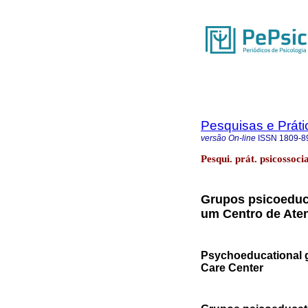
Pesquisas e Práti
versão On-line
ISSN
1809-8
Pesqui. prát. psicossoci
Grupos psicoeduca
um Centro de Ate
Psychoeducational g
Care Center