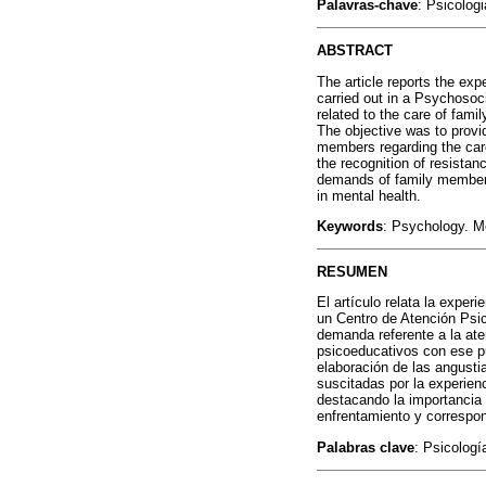
Palavras-chave
: Psicolog
ABSTRACT
The article reports the ex
carried out in a Psychosoc
related to the care of fam
The objective was to provi
members regarding the care
the recognition of resistan
demands of family members 
in mental health.
Keywords
: Psychology. M
RESUMEN
El artículo relata la exper
un Centro de Atención Psic
demanda referente a la ate
psicoeducativos con ese pú
elaboración de las angustia
suscitadas por la experien
destacando la importancia 
enfrentamiento y correspon
Palabras clave
: Psicologí