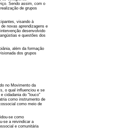
rviço. Sendo assim, com o
 realização de grupos
cipantes, visando à
o de novas aprendizagens e
 intervenção desenvolvido
 angústias e questões dos
oiânia, além da formação
rvisionada dos grupos
ndo no Movimento da
, o qual influenciou e se
 e cidadania do "louco"
iatria como instrumento de
icossocial como meio de
olidou-se como
-se a reivindicar a
ossocial e comunitária