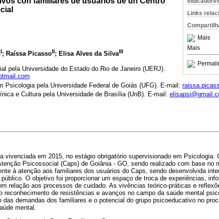
vos con familiares de usuarios de un Centro
Indicadore
cial
Links rela
Compartilh
Mais
Mais
I
II
III
s
; Raíssa Picasso
; Elisa Alves da Silva
Permali
al pela Universidade do Estado do Rio de Janeiro (UERJ).
otmail.com
m Psicologia pela Universidade Federal de Goiás (UFG). E-mail:
raissa.pica
ínica e Cultura pela Universidade de Brasília (UnB). E-mail:
elisapsi@gmail.
cia vivenciada em 2015, no estágio obrigatório supervisionado em Psicologia
tenção Psicossocial (Caps) de Goiânia - GO, sendo realizado com base no m
rente à atenção aos familiares dos usuários do Caps, sendo desenvolvida int
úblico. O objetivo foi proporcionar um espaço de troca de experiências, in
om relação aos processos de cuidado. As vivências teórico-práticas e reflexõ
m o reconhecimento de resistências e avanços no campo da saúde mental psic
o das demandas dos familiares e o potencial do grupo psicoeducativo no pro
aúde mental.