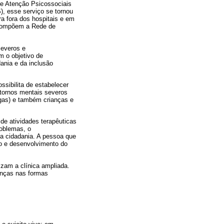
de Atenção Psicossociais
, esse serviço se tornou
ra fora dos hospitais e em
e compõem a Rede de
severos e
m o objetivo de
dania e da inclusão
sibilita de estabelecer
nstornos mentais severos
rogas) e também crianças e
 de atividades terapêuticas
roblemas, o
da cidadania. A pessoa que
ão e desenvolvimento do
zam a clínica ampliada.
anças nas formas