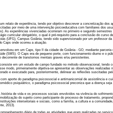
um relato de experiência, tendo por objetivo descrever a concretização dos a
uscitadas por meio de uma intervenção psicoeducativa com familiares dos usu
s). As experiências vivenciadas ocorreram no primeiro e segundo semestres 
ágio curricular obrigatório, o qual é pré-requisito para a conclusão do curso d
iás (UFG), Campus Goiânia, tendo sido supervisionado por um professor da i
 do Caps onde ocorreu a atuação.
senvolveu em um Caps, tipo II da cidade de Goiânia - GO, mediante parceria 
aúde (SMS). O Caps era de pequeno porte, com funcionamento diurno e o púb
o decorrente de transtornos mentais graves e/ou persistentes.
a consiste em um estudo de campo fundado no método observacional, tendo 
Desse modo, primeiramente objetiva-se apresentar as observações realizadas
borado e executado para, posteriormente, delinear as reflexões suscitadas pel
 com aporte do paradigma psicossocial e antimanicomial de assistência e c
omédico psiquiátrico, o paradigma psicossocial preconiza que a doença seja
a história de vida e os processos sociais envolvidos na vivência do sofriment
 mobilização do sujeito como participante do processo de tratamento, propo
instituições intersetoriais e sociais, como a família, a cultura e a comunidad
te, 2013).
companhamento diário de todas as atividades que eram realizadas no serviço,