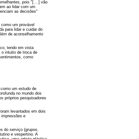
elhantes, pois "[....] vão
gem ao lidar com um
luenciam as decisões"
m como um provável
a para lidar e cuidar do
 além de aconselhamento
ico, tendo em vista
 intuito de troca de
 sentimentos, como
u como um estudo de
 aprofunda no mundo dos
los próprios pesquisadores
 foram levantados em dois
s impressões e
s do serviço (grupos,
utino e vespertino. A
tica, uma artista plástica,