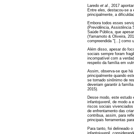
Laredo
et al
., 2017 aponta
Entre eles, destacou-se a 
principalmente, a dificuld
Embora todos esses serviç
(Previdência, Assistência
Saúde Pública, que apesar
(Yamamoto & Oliveira, 2010
compreendida "[...] como u
Além disso, apesar do foco
sociais sempre foram fragi
incompatível com a verdade
respeito da família em vul
Assim, observa-se que há 
principalmente quando este
se tornado sinônimo de res
deveriam garantir à famíli
2015).
Desse modo, este estudo é 
infantojuvenil, de modo a 
riscos sociais vivenciados
de enfrentamento das cria
contribua, assim, para ref
principais ferramentas par
Para tanto, foi delineado 
infantojuvenil, considerand