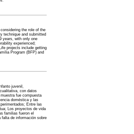
os.
considering the role of the
tory technique and submitted
 years, with only one
rability experienced;
fe projects include getting
Família Program (BFP) and
nfanto juvenil,
cualitativa, con datos
La muestra fue compuesta
lencia doméstica y las
experimentados; Entre las
utua; Los proyectos de vida
s familias fueron el
 falta de información sobre