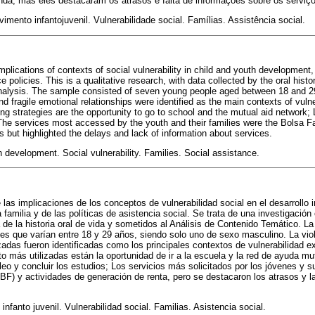
nda, mas eles destacaram os atrasos e falta de informações sobre os serviç
imento infantojuvenil. Vulnerabilidade social. Famílias. Assistência social.
plications of contexts of social vulnerability in child and youth development, 
e policies. This is a qualitative research, with data collected by the oral his
nalysis. The sample consisted of seven young people aged between 18 and 29
 fragile emotional relationships were identified as the main contexts of vulne
 strategies are the opportunity to go to school and the mutual aid network; Li
 The services most accessed by the youth and their families were the Bolsa 
s but highlighted the delays and lack of information about services.
h development. Social vulnerability. Families. Social assistance.
e las implicaciones de los conceptos de vulnerabilidad social en el desarrollo i
 familia y de las políticas de asistencia social. Se trata de una investigación 
a de la historia oral de vida y sometidos al Análisis de Contenido Temático. 
es que varían entre 18 y 29 años, siendo solo uno de sexo masculino. La vio
izadas fueron identificadas como los principales contextos de vulnerabilidad 
to más utilizadas están la oportunidad de ir a la escuela y la red de ayuda m
eo y concluir los estudios; Los servicios más solicitados por los jóvenes y su
F) y actividades de generación de renta, pero se destacaron los atrasos y la
 infanto juvenil. Vulnerabilidad social. Familias. Asistencia social.