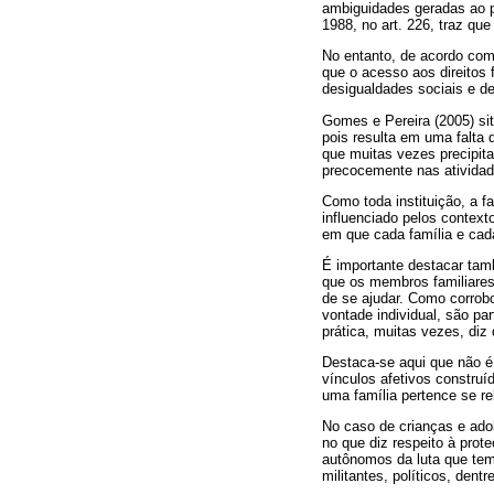
ambiguidades geradas ao pl
1988, no art. 226, traz que
No entanto, de acordo com 
que o acesso aos direitos 
desigualdades sociais e de
Gomes e Pereira (2005) si
pois resulta em uma falta 
que muitas vezes precipita
precocemente nas atividade
Como toda instituição, a f
influenciado pelos context
em que cada família e cad
É importante destacar tam
que os membros familiares
de se ajudar. Como corrob
vontade individual, são pa
prática, muitas vezes, diz 
Destaca-se aqui que não é
vínculos afetivos constru
uma família pertence se r
No caso de crianças e ado
no que diz respeito à prote
autônomos da luta que tem 
militantes, políticos, dentr