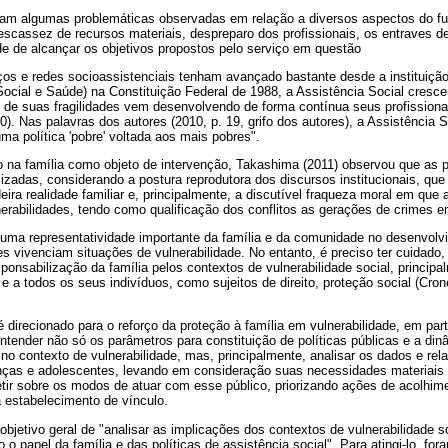
ram algumas problemáticas observadas em relação a diversos aspectos do 
escassez de recursos materiais, despreparo dos profissionais, os entraves de
ade de alcançar os objetivos propostos pelo serviço em questão
os e redes socioassistenciais tenham avançado bastante desde a instituição
 Social e Saúde) na Constituição Federal de 1988, a Assistência Social cres
 de suas fragilidades vem desenvolvendo de forma contínua seus profission
). Nas palavras dos autores (2010, p. 19, grifo dos autores), a Assistência S
ma política 'pobre' voltada aos mais pobres".
 na família como objeto de intervenção, Takashima (2011) observou que as pr
lizadas, considerando a postura reprodutora dos discursos institucionais, qu
ira realidade familiar e, principalmente, a discutível fraqueza moral em que
nerabilidades, tendo como qualificação dos conflitos as gerações de crimes e
uma representatividade importante da família e da comunidade no desenvolvim
s vivenciam situações de vulnerabilidade. No entanto, é preciso ter cuidado
ponsabilização da família pelos contextos de vulnerabilidade social, principal
a e a todos os seus indivíduos, como sujeitos de direito, proteção social (Cro
direcionado para o reforço da proteção à família em vulnerabilidade, em parti
entender não só os parâmetros para constituição de políticas públicas e a dinâ
 no contexto de vulnerabilidade, mas, principalmente, analisar os dados e rel
nças e adolescentes, levando em consideração suas necessidades materiais
letir sobre os modos de atuar com esse público, priorizando ações de acolhime
a estabelecimento de vínculo.
o objetivo geral de "analisar as implicações dos contextos de vulnerabilidade 
o o papel da família e das políticas de assistência social". Para atingi-lo, fo