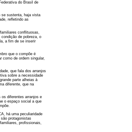
Federativa do Brasil de
 se sustenta, haja vista
de, refletindo as
amiliares conflituosas,
m condição de pobreza, o
, a fim de se inserir
membro que o compõe é
iar como de ordem singular,
ade, que fala dos arranjos
tiva sobre a necessidade
grande parte alheias à
ma diferente, que na
os diferentes arranjos e
ue o espaço social a que
ompõe.
CA, há uma peculiaridade
o são protagonistas
miliares, profissionais,