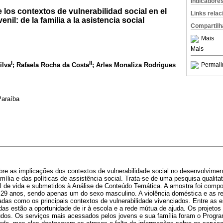
Indicadore
 los contextos de vulnerabilidad social en el
Links rela
enil: de la familia a la asistencia social
Compartilh
Mais
Mais
I
II
ilva
; Rafaela Rocha da Costa
; Arles Monaliza Rodrigues
Permali
Paraíba
bre as implicações dos contextos de vulnerabilidade social no desenvolviment
mília e das políticas de assistência social. Trata-se de uma pesquisa qualit
ral de vida e submetidos à Análise de Conteúdo Temática. A amostra foi comp
e 29 anos, sendo apenas um do sexo masculino. A violência doméstica e as re
icadas como os principais contextos de vulnerabilidade vivenciados. Entre as e
das estão a oportunidade de ir à escola e a rede mútua de ajuda. Os projetos
udos. Os serviços mais acessados pelos jovens e sua família foram o Progr