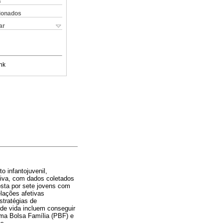
s
cionados
ar
nk
o infantojuvenil,
ativa, com dados coletados
osta por sete jovens com
lações afetivas
stratégias de
 de vida incluem conseguir
ama Bolsa Família (PBF) e