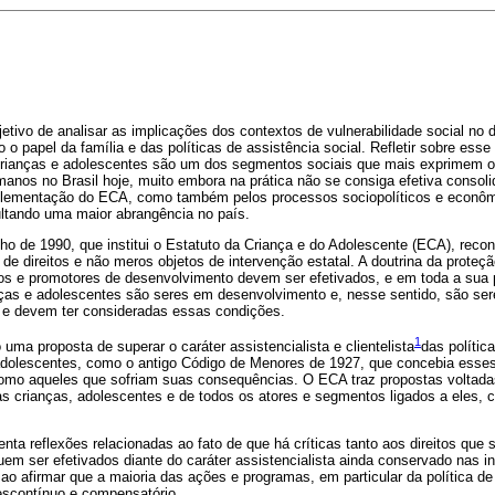
jetivo de analisar as implicações dos contextos de vulnerabilidade social no
o o papel da família e das políticas de assistência social. Refletir sobre ess
crianças e adolescentes são um dos segmentos sociais que mais exprimem o
manos no Brasil hoje, muito embora na prática não se consiga efetiva consoli
implementação do ECA, como também pelos processos sociopolíticos e econô
ultando uma maior abrangência no país.
ulho de 1990, que institui o Estatuto da Criança e do Adolescente (ECA), reco
de direitos e não meros objetos de intervenção estatal. A doutrina da proteçã
vos e promotores de desenvolvimento devem ser efetivados, e em toda a sua
ças e adolescentes são seres em desenvolvimento e, nesse sentido, são seres
 e devem ter consideradas essas condições.
1
ma proposta de superar o caráter assistencialista e clientelista
das polític
adolescentes, como o antigo Código de Menores de 1927, que concebia esse
omo aqueles que sofriam suas consequências. O ECA traz propostas voltada
das crianças, adolescentes e de todos os atores e segmentos ligados a eles,
enta reflexões relacionadas ao fato de que há críticas tanto aos direitos que
m ser efetivados diante do caráter assistencialista ainda conservado nas 
 ao afirmar que a maioria das ações e programas, em particular da política de
escontínuo e compensatório.