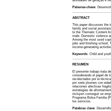
atividades de geração e re
Palavras-chave
: Desenvolv
ABSTRACT
This paper discusses the im
family and social assistanc
to the Thematic Content A
male. Domestic violence and
Among the most used coping
jobs and finishing school;
income-generating activitie
Keywords
: Child and yout
RESUMEN
El presente trabajo trata d
considerando el papel de la
recolectados por la técnic
por siete jóvenes con edad
relaciones afectivas fragil
estrategias de afrontamien
incluyen conseguir un empl
Programa Bolsa Familia (PB
los servicios.
Palabras clave
: Desarrollo