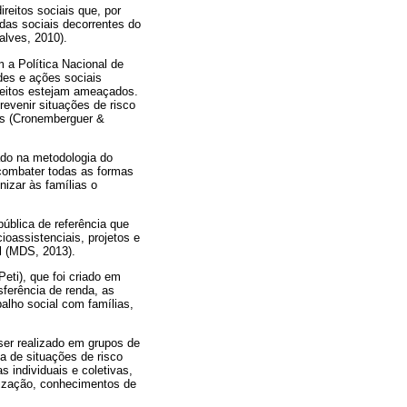
reitos sociais que, por
das sociais decorrentes do
alves, 2010).
 a Política Nacional de
des e ações sociais
ireitos estejam ameaçados.
evenir situações de risco
ios (Cronemberguer &
ado na metodologia do
a combater todas as formas
nizar às famílias o
ública de referência que
oassistenciais, projetos e
al (MDS, 2013).
eti), que foi criado em
sferência de renda, as
alho social com famílias,
ser realizado em grupos de
ia de situações de risco
s individuais e coletivas,
alização, conhecimentos de