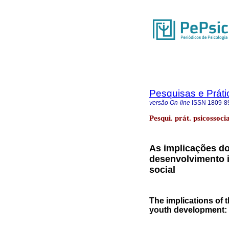
Pesquisas e Práti
versão On-line
ISSN
1809-8
Pesqui. prát. psicossoci
As implicações do
desenvolvimento in
social
The implications of t
youth development: f