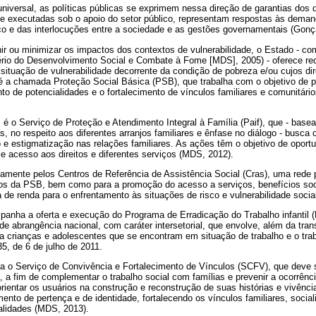
iversal, as políticas públicas se exprimem nessa direção de garantias dos di
e executadas sob o apoio do setor público, representam respostas às deman
 e das interlocuções entre a sociedade e as gestões governamentais (Gonç
ir ou minimizar os impactos dos contextos de vulnerabilidade, o Estado - com
tério do Desenvolvimento Social e Combate à Fome [MDS], 2005) - oferece re
situação de vulnerabilidade decorrente da condição de pobreza e/ou cujos d
é a chamada Proteção Social Básica (PSB), que trabalha com o objetivo de pr
o de potencialidades e o fortalecimento de vínculos familiares e comunitár
 é o Serviço de Proteção e Atendimento Integral à Família (Paif), que - base
as, no respeito aos diferentes arranjos familiares e ênfase no diálogo - busc
o e estigmatização nas relações familiares. As ações têm o objetivo de oportu
 acesso aos direitos e diferentes serviços (MDS, 2012).
vamente pelos Centros de Referência de Assistência Social (Cras), uma rede p
ivos da PSB, bem como para a promoção do acesso a serviços, benefícios soci
 de renda para o enfrentamento às situações de risco e vulnerabilidade soci
anha a oferta e execução do Programa de Erradicação do Trabalho infantil (P
 abrangência nacional, com caráter intersetorial, que envolve, além da tran
a crianças e adolescentes que se encontram em situação de trabalho e o trab
35, de 6 de julho de 2011.
a o Serviço de Convivência e Fortalecimento de Vínculos (SCFV), que deve 
, a fim de complementar o trabalho social com famílias e prevenir a ocorrênc
rientar os usuários na construção e reconstrução de suas histórias e vivência
ento de pertença e de identidade, fortalecendo os vínculos familiares, soci
ialidades (MDS, 2013).