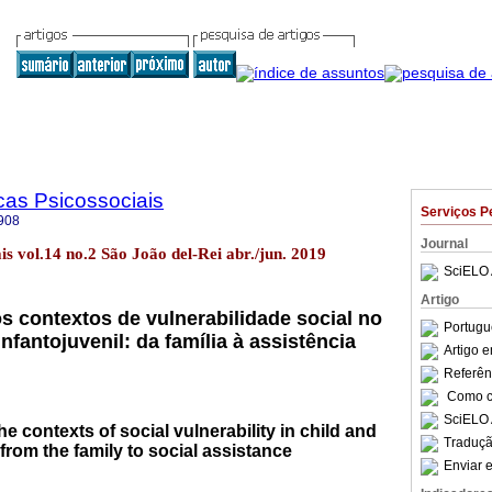
cas Psicossociais
Serviços P
908
Journal
ais vol.14 no.2 São João del-Rei abr./jun. 2019
SciELO 
Artigo
s contextos de vulnerabilidade social no
Portugu
fantojuvenil: da família à assistência
Artigo 
Referên
Como ci
SciELO 
he contexts of social vulnerability in child and
Traduçã
rom the family to social assistance
Enviar e