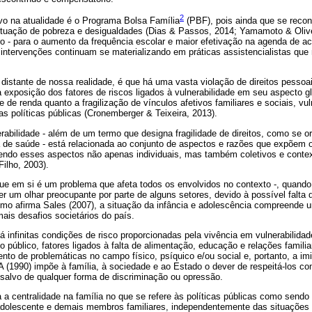
2
o na atualidade é o Programa Bolsa Família
(PBF), pois ainda que se recon
 situação de pobreza e desigualdades (Dias & Passos, 2014; Yamamoto & Olive
iro - para o aumento da frequência escolar e maior efetivação na agenda de
 intervenções continuam se materializando em práticas assistencialistas qu
distante de nossa realidade, é que há uma vasta violação de direitos pessoai
 exposição dos fatores de riscos ligados à vulnerabilidade em seu aspecto gl
e de renda quanto a fragilização de vínculos afetivos familiares e sociais, vu
as políticas públicas (Cronemberger & Teixeira, 2013).
rabilidade - além de um termo que designa fragilidade de direitos, como se or
a de saúde - está relacionada ao conjunto de aspectos e razões que expõem o
sendo esses aspectos não apenas individuais, mas também coletivos e contex
Filho, 2003).
 que em si é um problema que afeta todos os envolvidos no contexto -, quand
er um olhar preocupante por parte de alguns setores, devido à possível falta 
mo afirma Sales (2007), a situação da infância e adolescência compreende u
ais desafios societários do país.
á infinitas condições de risco proporcionadas pela vivência em vulnerabilidad
 público, fatores ligados à falta de alimentação, educação e relações familiar
ento de problemáticas no campo físico, psíquico e/ou social e, portanto, a im
A (1990) impõe à família, à sociedade e ao Estado o dever de respeitá-los c
 salvo de qualquer forma de discriminação ou opressão.
a a centralidade na família no que se refere às políticas públicas como sendo
 adolescente e demais membros familiares, independentemente das situações d