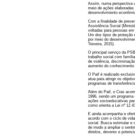
Assim, numa perspectiva un
meio de ações elaboradas 
desenvolvimento econômico
Com a finalidade de preven
Assistência Social (Minis
voltadas para pessoas em 
Um dos tipos de proteção 
por meio do desenvolviment
Teixeira, 2015).
O principal serviço da PSB
trabalho social com famíli
de violência, discriminaçã
aumento do conhecimento e
O Paif é realizado exclusi
atua para atingir os objet
programas de transferência
Além do Paif, o Cras acomp
1996, sendo um programa de
ações socioeducativas par
como orienta a Lei nº 12.4
E ainda acompanha e ofert
acordo com o ciclo de vida
social. Busca estimular e o
de modo a ampliar o sentim
direitos, deveres e potenc