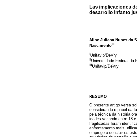
Las implicaciones de
desarrollo infanto juv
Aline Juliana Nunes da S
III
Nascimento
I
Unifavip/DeVry
II
Universidade Federal da 
III
Unifavip/DeVry
RESUMO
O presente artigo versa so
considerando o papel da fa
pela técnica da história o
idades variando entre 18 
fragilizadas foram identif
enfrentamento mais utiliza
emprego e concluir os est