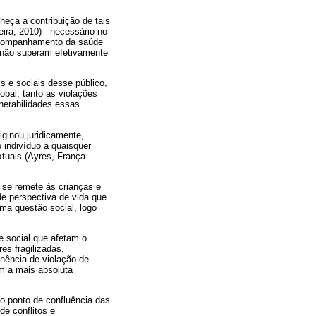
heça a contribuição de tais
ira, 2010) - necessário no
 acompanhamento da saúde
e não superam efetivamente
s e sociais desse público,
obal, tanto as violações
lnerabilidades essas
iginou juridicamente,
 indivíduo a quaisquer
tuais (Ayres, França
o se remete às crianças e
de perspectiva de vida que
ma questão social, logo
e social que afetam o
es fragilizadas,
inência de violação de
om a mais absoluta
 o ponto de confluência das
e conflitos e