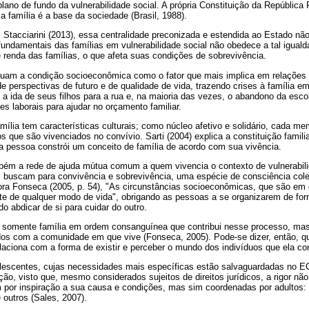
ano de fundo da vulnerabilidade social. A própria Constituição da República 
 a família é a base da sociedade (Brasil, 1988).
Stacciarini (2013), essa centralidade preconizada e estendida ao Estado não
fundamentais das famílias em vulnerabilidade social não obedece a tal igualda
 renda das famílias, o que afeta suas condições de sobrevivência.
tuam a condição socioeconômica como o fator que mais implica em relações f
de perspectivas de futuro e de qualidade de vida, trazendo crises à família e
 a ida de seus filhos para a rua e, na maioria das vezes, o abandono da escola
s laborais para ajudar no orçamento familiar.
amília tem características culturais; como núcleo afetivo e solidário, cada 
os que são vivenciados no convívio. Sarti (2004) explica a constituição famil
a pessoa constrói um conceito de família de acordo com sua vivência.
bém a rede de ajuda mútua comum a quem vivencia o contexto de vulnerabilid
 buscam para convivência e sobrevivência, uma espécie de consciência cole
ora Fonseca (2005, p. 54), "As circunstâncias socioeconômicas, que são em 
rte de qualquer modo de vida", obrigando as pessoas a se organizarem de for
do abdicar de si para cuidar do outro.
 somente família em ordem consanguínea que contribui nesse processo, mas 
ídos com a comunidade em que vive (Fonseca, 2005). Pode-se dizer, então, q
elaciona com a forma de existir e perceber o mundo dos indivíduos que ela c
lescentes, cujas necessidades mais específicas estão salvaguardadas no E
ção, visto que, mesmo considerados sujeitos de direitos jurídicos, a rigor nã
por inspiração a sua causa e condições, mas sim coordenadas por adultos: fa
e outros (Sales, 2007).