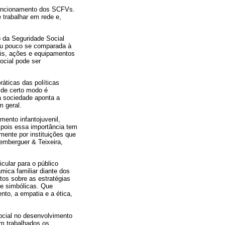
funcionamento dos SCFVs.
 trabalhar em rede e,
 da Seguridade Social
ceu pouco se comparada à
ais, ações e equipamentos
ocial pode ser
áticas das políticas
e de certo modo é
 a sociedade aponta a
m geral.
ento infantojuvenil,
, pois essa importância tem
mente por instituições que
nemberguer & Teixeira,
cular para o público
mica familiar diante dos
atos sobre as estratégias
 e simbólicas. Que
nto, a empatia e a ética,
social no desenvolvimento
ram trabalhados os