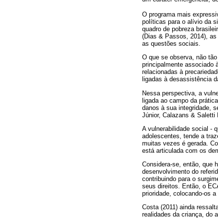
O programa mais expressiv
políticas para o alívio da
quadro de pobreza brasile
(Dias & Passos, 2014), as
as questões sociais.
O que se observa, não tão 
principalmente associado à
relacionadas à precariedad
ligadas à desassistência d
Nessa perspectiva, a vulne
ligada ao campo da prátic
danos à sua integridade, 
Júnior, Calazans & Saletti 
A vulnerabilidade social -
adolescentes, tende a traz
muitas vezes é gerada. Co
está articulada com os dem
Considera-se, então, que h
desenvolvimento do referido
contribuindo para o surgim
seus direitos. Então, o EC
prioridade, colocando-os a
Costa (2011) ainda ressalt
realidades da criança, do