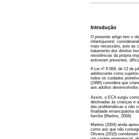
Introdução
O presente artigo tem o ob
infantojuvenil, considerand
mais necessário, pois as 
tratamento dos direitos hu
resistências da própria 
estiveram presentes, dific
A Lei nº 8.069, de 13 de j
adolescente como sujeitos 
todos os cuidados proteti
(1990) considera que crian
aos adultos desenvolvidos
Assim, o ECA surgiu como u
destinadas às crianças e 
das problemáticas e não c
finalidade emancipatória 
família (Martins, 2004).
Martins (2004) ainda apres
como aos que não consegue
Oliveira (2010) corroboram
um caráter emergencial, d