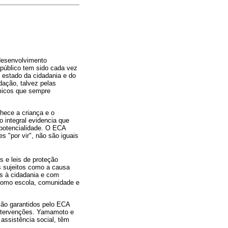
 desenvolvimento
e público tem sido cada vez
 estado da cidadania e do
dação, talvez pelas
micos que sempre
nhece a criança e o
o integral evidencia que
 potencialidade. O ECA
 "por vir", não são iguais
as e leis de proteção
s sujeitos como a causa
s à cidadania e com
 como escola, comunidade e
 são garantidos pelo ECA
intervenções. Yamamoto e
 assistência social, têm