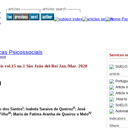
cas Psicossociais
Services 
8908
iais vol.15 no.1 São João del-Rei Jan./Mar. 2020
SciELO 
article
Portugu
)
Article 
Article 
How to c
SciELO 
I
II
o dos Santos
; Isabela Saraiva de Queiroz
; José
Automati
III
IV
Filho
; Maria de Fatima Aranha de Queiroz e Melo
Indicators
Share