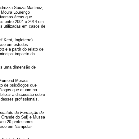
ndrezza Souza Martinez,
o Moura Lourenço
iversas áreas que
ados entre 2004 e 2014 em
es utilizadas em casos de
f Kent, Inglaterra)
ase em estudos
t e a partir do relato de
rincipal impacto da
ais uma dimensão de
o Drumond Moraes
to de psicólogos que
cólogos que atuam na
abilizar a discussão sobre
desses profissionais,
nstituto de Formação de
io Grande do Sul) e Mussa
veu 20 professores
ásico em Nampula-