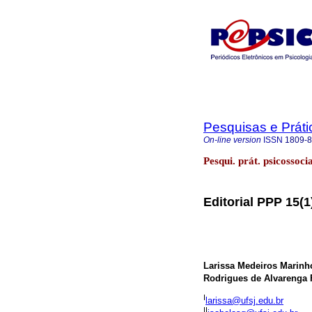
Pesquisas e Práti
On-line version
ISSN
1809-
Pesqui. prát. psicossoc
Editorial PPP 15(1
Larissa Medeiros Marinh
Rodrigues de Alvarenga 
I
larissa@ufsj.edu.br
II