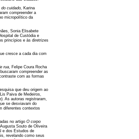
ão do cuidado,
Karina
scaram compreender a
o micropolítico da
ães, Sonia Elisabete
ospital de Custódia e
 princípios e às diretrizes
que cresce a cada dia com
de rua,
Felipe Coura Rocha
á) buscaram compreender as
 contraste com as formas
pesquisa que deu origem ao
Lis Paiva de Medeiros,
. As autoras registraram,
 que se desviavam do
em diferentes contextos
adas no artigo
O corpo
 Augusta Souto de Oliveira
al e dos Estudos de
nis, revelando como seus