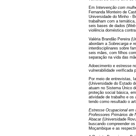
Em
Intervenção com mulhe
Fernanda Monteiro de Cast
Universidade do Minho - B
trabalham com a temática, 
seis bases de dados (
Web 
violência doméstica contra
Valéria Brandão Pereira (Un
abordam a
Sobrecarga e r
interdisciplinares sobre fa
seis mães, com filhos com
separação na vida das mães
Adoecimento e estresse no
vulnerabilidade verificada
Por meio de entrevistas, 
(Universidade do Estado d
atuam no Sistema Único de
proteção social básica, em 
atividade de trabalho e o
tendo como resultado o ar
Estresse Ocupacional em F
Professores Primários d
Abacar (Universidade Rovu
buscando compreender os 
Moçambique e as respectiv