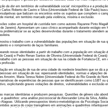
ação da dor em territórios de vulnerabilidade social: micropolítica e a produç
e Carlos Roberto de Castro e Silva (Universidade Federal de São Paulo) bu
tersubjetivas que balizam os encontros entre os sujeitos que compõem o camp
e mental, em território marcado pela violência, miséria e exclusão.
lexões sobre um hospital de custódia
tem como autores Rayanne Pinto Magalh
o de Janeiro). Apresentam um caso clínico acompanhado durante estágio em H
ra problematizar se as ações desenvolvidas durante o tratamento atendem aos
sileira.
ostra o trabalho com a vulnerabilidade das populações em situação de rua 
alento e o rompimento de laços familiares.
ineando novas identidades a partir do trabalho com a população em situação 
do Ceará) e Pedro Renan Santos de Oliveira (Universidade Federal do Cear
 trabalho com as pessoas em situação de rua na cidade de Fortaleza-CE, em
a profissão.
ção em situação de rua de uma cidade do nordeste brasileiro que se dá a 
pessoas em situação de rua: repensando identidades, normas e abjeções
de 
es Amorim, Maria Teresa Nobre (Universidade Federal do Rio Grande do Norte)
s narrativas de experiências de pessoas que se identificavam como LGBT ou
tivo, explicitando graves violações de direitos, vulnerabilidades e exclusão 
s marcas identitárias e produzem pesquisas. Questões de gênero são abord
e quadrinhos: uma análise psicossocial
de Alexsander Lima da Silva, Adélia
 Alagoas. Utilizando pressupostos téorico-metodológicos da Psicologia Soci
entidos acerca do corpo transgênero em animações e quadrinhos infantojuve