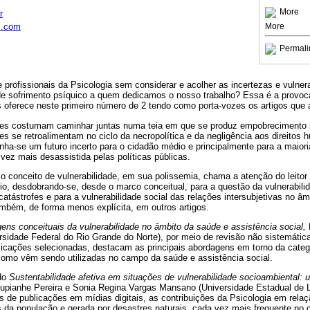
More
r
l.com
More
Permali
e profissionais da Psicologia sem considerar e acolher as incertezas e vulnera
de sofrimento psíquico a quem dedicamos o nosso trabalho? Essa é a provo
s oferece neste primeiro número de 2 tendo como porta-vozes os artigos que
ades costumam caminhar juntas numa teia em que se produz empobrecimento m
des se retroalimentam no ciclo da necropolítica e da negligência aos direitos 
ha-se um futuro incerto para o cidadão médio e principalmente para a maior
ez mais desassistida pelas políticas públicas.
 conceito de vulnerabilidade, em sua polissemia, chama a atenção do leitor n
io, desdobrando-se, desde o marco conceitual, para a questão da vulnerabili
ástrofes e para a vulnerabilidade social das relações intersubjetivas no â
ambém, de forma menos explícita, em outros artigos.
ens conceituais da vulnerabilidade no âmbito da saúde e assistência social,
rsidade Federal do Rio Grande do Norte), por meio de revisão não sistemática 
licações selecionadas, destacam as principais abordagens em torno da catego
omo vêm sendo utilizadas no campo da saúde e assistência social.
ado
Sustentabilidade afetiva em situações de vulnerabilidade socioambiental:
Lupianhe Pereira e Sonia Regina Vargas Mansano (Universidade Estadual de L
os de publicações em mídias digitais, as contribuições da Psicologia em relaç
 da população e gerada por desastres naturais, cada vez mais frequente no c