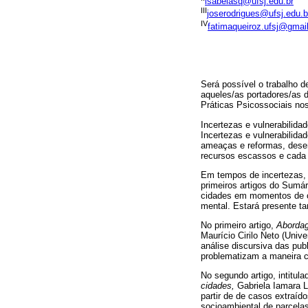
isabelasq@ufsj.edu.br
III
joserodrigues@ufsj.edu.b
IV
fatimaqueiroz.ufsj@gmai
Será possível o trabalho d
aqueles/as portadores/as 
Práticas Psicossociais no
Incertezas e vulnerabilid
Incertezas e vulnerabilida
ameaças e reformas, desen
recursos escassos e cada v
Em tempos de incertezas, o
primeiros artigos do Sumár
cidades em momentos de cat
mental. Estará presente t
No primeiro artigo,
Abordag
Maurício Cirilo Neto (Unive
análise discursiva das pub
problematizam a maneira c
No segundo artigo, intitul
cidades,
Gabriela Iamara 
partir de de casos extraíd
socioambiental de parcelas