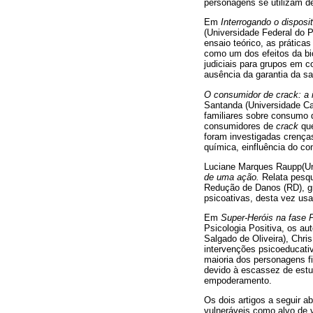
personagens se utilizam de 
Em
Interrogando o disposit
(Universidade Federal do 
ensaio teórico, as prática
como um dos efeitos da b
judiciais para grupos em 
ausência da garantia da sa
O consumidor de crack: a i
Santanda (Universidade Cat
familiares sobre consumo
consumidores de
crack
que
foram investigadas crenç
química, einfluência do co
Luciane Marques Raupp(Uni
de uma ação.
Relata pesqu
Redução de Danos (RD), gr
psicoativas, desta vez us
Em
Super-Heróis na fase 
Psicologia Positiva, os au
Salgado de Oliveira), Chri
intervenções psicoeducati
maioria dos personagens fi
devido à escassez de estu
empoderamento.
Os dois artigos a seguir 
vulneráveis como alvo de v