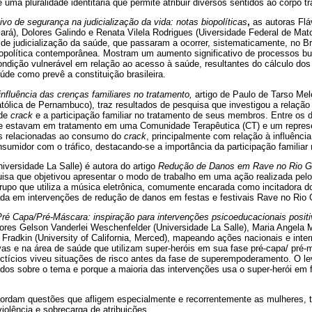
uma pluralidade identitária que permite atribuir diversos sentidos ao corpo t
ivo de segurança na judicialização da vida: notas biopolíticas
,
as autoras Flá
Pará), Dolores Galindo e Renata Vilela Rodrigues (Uiversidade Federal de Ma
s de judicialização da saúde, que passaram a ocorrer, sistematicamente, no Br
iopolítica contemporânea. Mostram um aumento significativo de processos
condição vulnerável em relação ao acesso à saúde, resultantes do cálculo do
úde como prevê a constituição brasileira.
nfluência das crenças familiares no tratamento,
artigo de Paulo de Tarso Me
ólica de Pernambuco), traz resultados de pesquisa que investigou a relação
 de
crack
e a participação familiar no tratamento de seus membros. Entre os d
 estavam em tratamento em uma Comunidade Terapêutica (CT) e um represen
as relacionadas ao consumo do
crack
, principalmente com relação à influênc
nsumidor com o tráfico, destacando-se a importância da participação familiar 
versidade La Salle) é autora do artigo
Redução de Danos em Rave no Rio G
isa que objetivou apresentar o modo de trabalho em uma ação realizada pelo
upo que utiliza a música eletrônica, comumente encarada como incitadora 
ada em intervenções de redução de danos em festas e festivais Rave no Rio 
Pré Capa/Pré-Máscara: inspiração para intervenções psicoeducacionais posit
tores Gelson Vanderlei Weschenfelder (Universidade La Salle), Maria Angela 
s Fradkin (University of California, Merced), mapeando ações nacionais e inte
vas e na área de saúde que utilizam super-heróis em sua fase pré-capa/ pré-
ctícios viveu situações de risco antes da fase de superempoderamento. O le
dos sobre o tema e porque a maioria das intervenções usa o super-herói em 
abordam questões que afligem especialmente e recorrentemente as mulheres,
iolência e sobrecarga de atribuições.