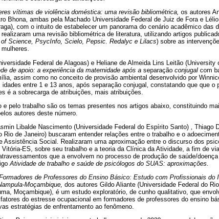
res vítimas de violência doméstica: uma revisão bibliométrica,
os autores A
ro Bhona, ambas pela Machado Universidade Federal de Juiz de Fora e Léli
raga), com o intuito de estabelecer um panorama do cenário acadêmico das d
realizaram uma revisão bibliométrica de literatura, utilizando artigos public
of Science, PsycInfo, Scielo, Pepsic. Redalyc e Lilacs
) sobre as intervençõ
 mulheres.
iversidade Federal de Alagoas) e Heliane de Almeida Lins Leitão (University o
ede de apoio: a experiência da maternidade após a
separação
conjugal
com b
mília, assim como no conceito de provisão ambiental desenvolvido por Winnicot
 idades entre 1 e 13 anos, após separação conjugal, constatando que que o p
 é a sobrecarga de atribuições, mais atribuições.
 e pelo trabalho são os temas presentes nos artigos abaixo, constituindo m
 pelos autores deste número.
Iasmin Libalde Nascimento (Universidade Federal do Espírito Santo) , Thiag
o Rio de Janeiro) buscaram entender relações entre o trabalho e o adoecimen
 Assistência Social. Realizaram uma aproximação entre o discurso dos psi
Vitória-ES, sobre seu trabalho e a teoria da Clínica da Atividade, a fim de vi
s atravessamentos que a envolvem no processo de produção de saúde/doença 
tigo
Atividade de trabalho e saúde de psicólogos do SUAS: aproximações.
ormadores de Professores do Ensino Básico: Estudo com Profissionais do I
e Nampula-Moçambique,
dos autores Gildo Aliante (Universidade Federal do R
ma, Moçambique), é um estudo exploratório, de cunho qualitativo, que envol
fatores do estresse ocupacional em formadores de professores do ensino b
as estratégias de enfrentamento ao fenômeno.