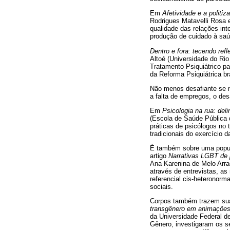
Em
Afetividade e a politiz
Rodrigues Matavelli Rosa 
qualidade das relações in
produção de cuidado à saúd
Dentro e fora: tecendo ref
Altoé (Universidade do Ri
Tratamento Psiquiátrico pa
da Reforma Psiquiátrica bra
Não menos desafiante se m
a falta de empregos, o des
Em
Psicologia na rua: del
(Escola de Saúde Pública 
práticas de psicólogos no
tradicionais do exercício d
É também sobre uma popula
artigo
Narrativas LGBT de 
Ana Karenina de Melo Arra
através de entrevistas, a
referencial cis-heteronorma
sociais.
Corpos também trazem sua
transgênero em animações 
da Universidade Federal de
Gênero, investigaram os s