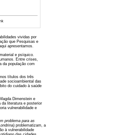
nk
bilidades vividas por
cação que Pesquisas e
 aqui apresentamos.
aterial e psíquico.
humanos. Entre crises,
ia da população com
os títulos dos três
dade socioambiental das
mbito do cuidado à saúde
Magda Dimenstein e
da literatura e posterior
ria vulnerabilidade e
 um problema para as
ondrina) problematizam, a
ão à vulnerabilidade
otidiano das cidades.