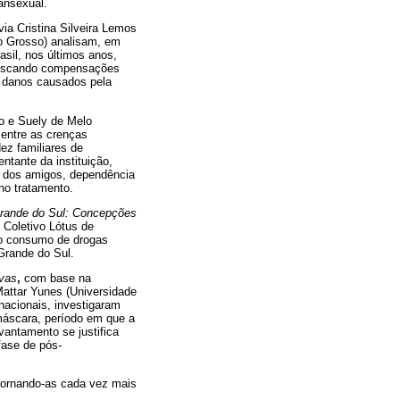
ransexual.
via Cristina Silveira Lemos
to Grosso) analisam, em
asil, nos últimos anos,
 buscando compensações
s danos causados pela
lo e Suely de Melo
 entre as crenças
ez familiares de
tante da instituição,
ia dos amigos, dependência
no tratamento.
rande do Sul: Concepções
 Coletivo Lótus de
do consumo de drogas
Grande do Sul.
ivas
,
com base na
Mattar Yunes (Universidade
rnacionais, investigaram
máscara, período em que a
vantamento se justifica
fase de pós-
 tornando-as cada vez mais