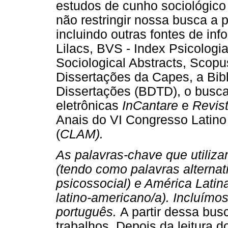
estudos de cunho sociológic
não restringir nossa busca a
incluindo outras fontes de in
Lilacs, BVS - Index Psicologia
Sociological Abstracts, Scop
Dissertações da Capes, a Bibl
Dissertações (BDTD), o busca
eletrônicas
InCantare
e
Revist
Anais do VI Congresso Latino
(
CLAM).
As palavras-chave que utiliza
(tendo como palavras alternati
psicossocial) e América Latin
latino-americano/a). Incluímo
português.
A partir dessa bus
trabalhos. Depois da leitura d