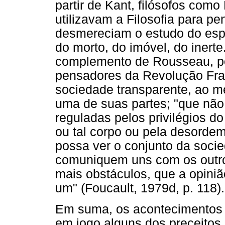
partir de Kant, filósofos com
utilizavam a Filosofia para pe
desmereciam o estudo do espa
do morto, do imóvel, do inert
complemento de Rousseau, poi
pensadores da Revolução F
sociedade transparente, ao m
uma de suas partes; "que não
reguladas pelos privilégios do
ou tal corpo ou pela desorde
possa ver o conjunto da soci
comuniquem uns com os outro
mais obstáculos, que a opini
um" (Foucault, 1979d, p. 118).
Em suma, os acontecimentos
em jogo alguns dos preceitos