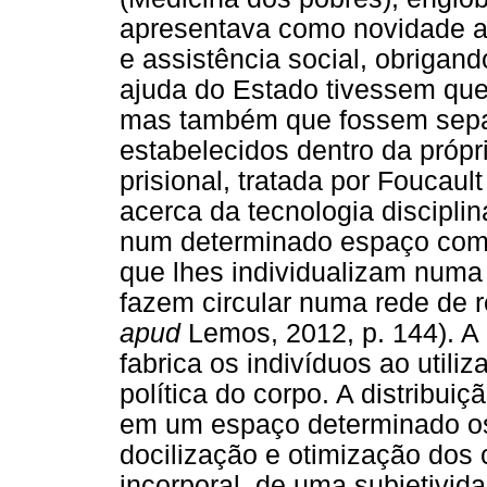
apresentava como novidade a 
e assistência social, obrigan
ajuda do Estado tivessem que
mas também que fossem separ
estabelecidos dentro da própr
prisional, tratada por Foucaul
acerca da tecnologia disciplin
num determinado espaço como
que lhes individualizam numa 
fazem circular numa rede de r
apud
Lemos, 2012, p. 144). A 
fabrica os indivíduos ao util
política do corpo. A distribuiç
em um espaço determinado os 
docilização e otimização dos 
incorporal, de uma subjetivida