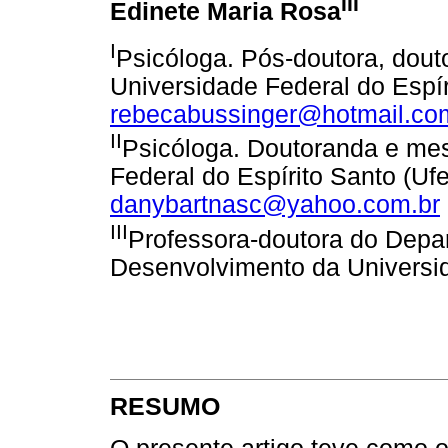
III
Edinete Maria Rosa
I
Psicóloga. Pós-doutora, dout
Universidade Federal do Espír
rebecabussinger@hotmail.co
II
Psicóloga. Doutoranda e mes
Federal do Espírito Santo (Ufe
danybartnasc@yahoo.com.br
III
Professora-doutora do Depar
Desenvolvimento da Universid
RESUMO