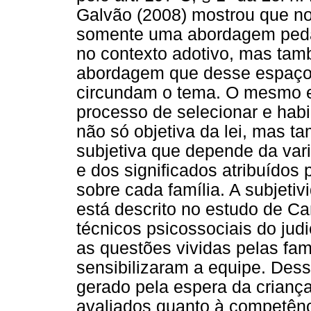
Galvão (2008) mostrou que no
somente uma abordagem pedag
no contexto adotivo, mas ta
abordagem que desse espaço 
circundam o tema. O mesmo 
processo de selecionar e habili
não só objetiva da lei, mas t
subjetiva que depende da var
e dos significados atribuídos 
sobre cada família. A subjet
está descrito no estudo de C
técnicos psicossociais do jud
as questões vividas pelas fa
sensibilizaram a equipe. Des
gerado pela espera da crianç
avaliados quanto à competênc