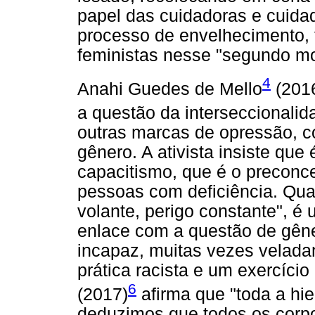
papel das cuidadoras e cuidad
processo de envelhecimento,
feministas nesse "segundo m
4
Anahi Guedes de Mello
(2016
a questão da interseccionalid
outras marcas de opressão, c
gênero. A ativista insiste que 
capacitismo, que é o preconce
pessoas com deficiência. Qua
volante, perigo constante", é
enlace com a questão de gêne
incapaz, muitas vezes velada
prática racista e um exercíci
6
(2017)
afirma que "toda a hier
deduzimos que todos os corp