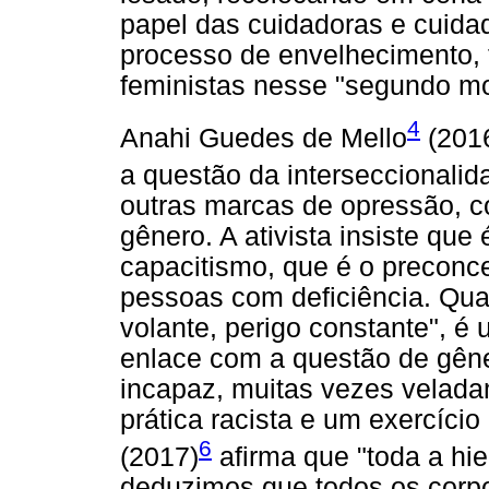
papel das cuidadoras e cuidad
processo de envelhecimento,
feministas nesse "segundo m
4
Anahi Guedes de Mello
(2016
a questão da interseccionalid
outras marcas de opressão, c
gênero. A ativista insiste que 
capacitismo, que é o preconce
pessoas com deficiência. Qua
volante, perigo constante", é
enlace com a questão de gêne
incapaz, muitas vezes velada
prática racista e um exercíci
6
(2017)
afirma que "toda a hier
deduzimos que todos os corp