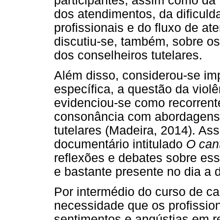
participantes, assim como da f
dos atendimentos, da dificul
profissionais e do fluxo de at
discutiu-se, também, sobre os
dos conselheiros tutelares.
Além disso, considerou-se im
específica, a questão da violê
evidenciou-se como recorrent
consonância com abordagens s
tutelares (Madeira, 2014). As
documentário intitulado
O cant
reflexões e debates sobre ess
e bastante presente no dia a d
Por intermédio do curso de c
necessidade que os profissio
sentimentos e angústias em r