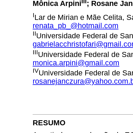
III
Mônica Arpini
; Rosane Jan
I
Lar de Mirian e Mãe Celita, S
renata_pb_@hotmail.com
II
Universidade Federal de Sant
gabrielacchristofari@gmail.c
III
Universidade Federal de San
monica.arpini@gmail.com
IV
Universidade Federal de San
rosanejanczura@yahoo.com.b
RESUMO