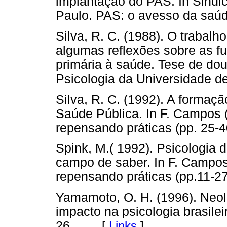
implantação do PAS. In Sindi
Paulo. PAS: o avesso da saú
Silva, R. C. (1988). O trabal
algumas reflexões sobre as f
primária à saúde. Tese de dou
Psicologia da Universidade d
Silva, R. C. (1992). A formaç
Saúde Pública. In F. Campos (
repensando práticas (pp. 25-
Spink, M.( 1992). Psicologia 
campo de saber. In F. Campos 
repensando práticas (pp.11-2
Yamamoto, O. H. (1996). Neoli
impacto na psicologia brasilei
26.
[
Links
]