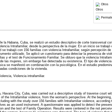
Otros
Otros
Permali
e la Habana, Cuba, se realizó un estudio descriptivo de corte transversal con 
lencia Intrafamiliar, desde la perspectiva de la mujer. En un inicio se trabajó
 se trabajó con 156 familias con violencia Intrafamiliar, según percepción de
mento utilizado. Se aplicó un cuestionario para detectar la presencia de violen
lias y el test de Funcionamiento Familiar. Se obtuvo que la violencia Intrafam
 de las mujeres, sin embargo fue detectada su existencia. El tipo de violenci
física se manifestó en combinación con la psicológica. En el estudio predomina
adas condiciones de la vivienda.
iolencia, Violencia intrafamiliar.
a, Havana City, Cuba, was carried out a descriptive study of traverse court wit
 of the Intrafamiliar violence, from the woman's perspective. At the beginnin
uding with the study over 156 families with Intrafamiliar violence, according
lves as an used instrument. A questionnaire was applied to detect the presence
ion and the test of Family Operation. Results were centered in the not perceive