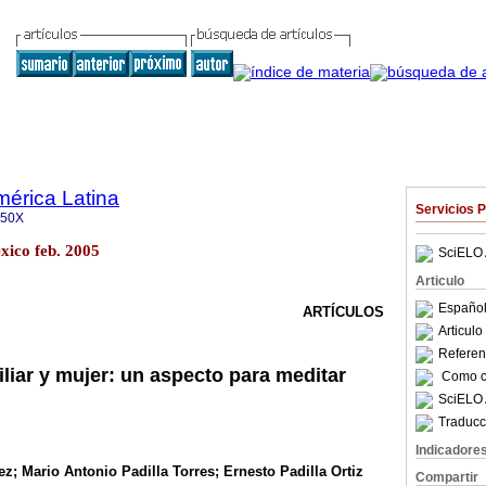
mérica Latina
Servicios 
350X
xico feb. 2005
SciELO 
Articulo
Español
ARTÍCULOS
Articul
Referenc
iliar y mujer: un aspecto para meditar
Como ci
SciELO 
Traducc
Indicadore
z; Mario Antonio Padilla Torres; Ernesto Padilla Ortiz
Compartir