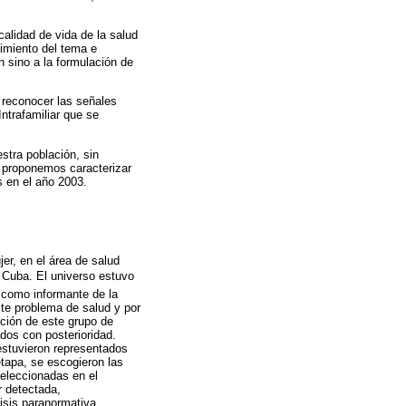
calidad de vida de la salud
cimiento del tema e
 sino a la formulación de
 reconocer las señales
ntrafamiliar que se
stra población, sin
 proponemos caracterizar
s en el año 2003.
jer, en el área de salud
, Cuba. El universo estuvo
 como informante de la
ste problema de salud y por
cción de este grupo de
dos con posterioridad.
estuvieron representados
etapa, se escogieron las
seleccionadas en el
r detectada,
risis paranormativa,