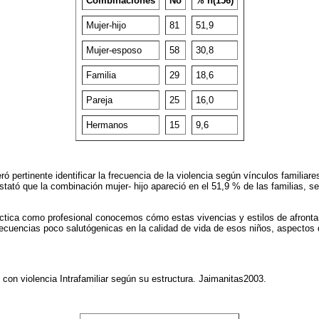
Combinaciones
No
% n(156)
Mujer-hijo
81
51,9
Mujer-esposo
58
30,8
Familia
29
18,6
Pareja
25
16,0
Hermanos
15
9,6
ó pertinente identificar la frecuencia de la violencia según vínculos familiare
stató que la combinación mujer- hijo apareció en el 51,9 % de las familias, s
áctica como profesional conocemos cómo estas vivencias y estilos de afront
secuencias poco salutógenicas en la calidad de vida de esos niños, aspectos
s con violencia Intrafamiliar según su estructura. Jaimanitas2003.