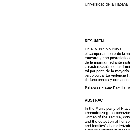
Universidad de la Habana
RESUMEN
En el Municipio Playa, C. D
el comportamiento de la vio
muestra y con posterioridad
de la misma mediante instru
caracterización de las fami
tal por parte de la mayoría
psicológica. La violencia 
disfuncionales y con adecu
Palabras clave:
Familia, V
ABSTRACT
In the Municipality of Play
characterizing the behavior
women of the sample, concl
and the detection of her se
and families´ characterizat