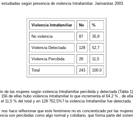
s estudiadas según presencia de violencia Intrafamiliar. Jaimanitas 2003.
Violencia Intrafamiliar
No
%
No violencia
87
35,8
Violencia Detectada
128
52,7
Violencia Percibida
28
11,5
Total
243
100.0
ión de las mujeres según violencia Intrafamiliar percibida y detectada (Tabla 1
56 de ellas hubo violencia intrafamiliar lo que incrementa el 64,2 % , de ella
 el 11,5 % del total y en 128 ?52,5%? la violencia Intrafamiliar fue detectada.
nos hace reflexionar que este fenómeno no es concientizado por las mujeres
encia son percibidas como algo normal y cotidiano, que forma parte del sistem