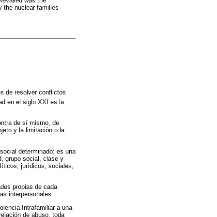
prevailed was the
 the nuclear families
de resolver conflictos
d en el siglo XXI es la
contra de sí mismo, de
to y la limitación o la
 social determinado: es una
, grupo social, clase y
icos, jurídicos, sociales,
dades propias de cada
tas interpersonales.
olencia Intrafamiliar a una
relación de abuso, toda