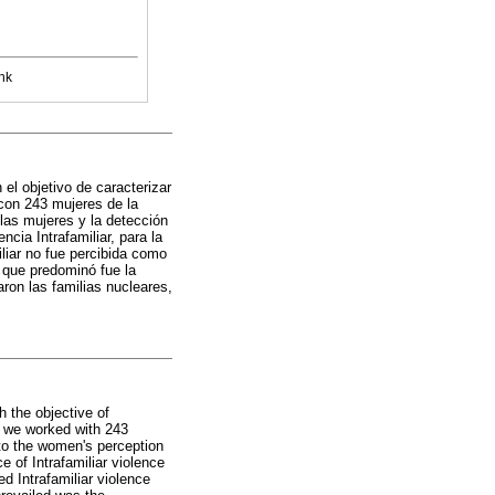
nk
el objetivo de caracterizar
 con 243 mujeres de la
 las mujeres y la detección
cia Intrafamiliar, para la
iliar no fue percibida como
a que predominó fue la
ron las familias nucleares,
h the objective of
g, we worked with 243
 to the women's perception
 of Intrafamiliar violence
d Intrafamiliar violence