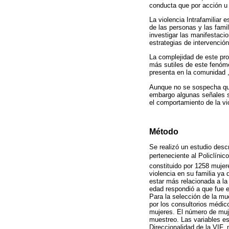
conducta que por acción u 
La violencia Intrafamiliar
de las personas y las fami
investigar las manifestaci
estrategias de intervenció
La complejidad de este pro
más sutiles de este fenóme
presenta en la comunidad , 
Aunque no se sospecha que 
embargo algunas señales s
el comportamiento de la vi
Método
Se realizó un estudio descr
perteneciente al Policlíni
constituido por 1258 mujer
violencia en su familia ya
estar más relacionada a la
edad respondió a que fue e
Para la selección de la m
por los consultorios médic
mujeres. El número de mujer
muestreo. Las variables est
Direccionalidad de la VIF, 