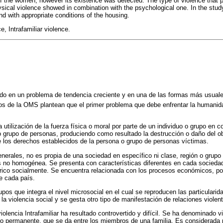
f the women, however its existence was detected. The type of violence that 
sical violence showed in combination with the psychological one. In the study
nd with appropriate conditions of the housing.
e, Intrafamiliar violence.
ido en un problema de tendencia creciente y en una de las formas más usuales 
os de la OMS plantean que el primer problema que debe enfrentar la humanida
a utilización de la fuerza física o moral por parte de un individuo o grupo en 
o grupo de personas, produciendo como resultado la destrucción o daño del obje
e los derechos establecidos de la persona o grupo de personas víctimas.
enerales, no es propia de una sociedad en específico ni clase, región o grupo
s no homogénea. Se presenta con características diferentes en cada sociedad
rico socialmente. Se encuentra relacionada con los procesos económicos, polít
de cada país.
upos que integra el nivel microsocial en el cual se reproducen las particulari
a la violencia social y se gesta otro tipo de manifestación de relaciones violen
iolencia Intrafamiliar ha resultado controvertido y difícil. Se ha denominado vi
 o permanente, que se da entre los miembros de una familia. Es considerada 