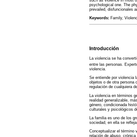
such as violence in most o
psychological one. The phy
prevailed, disfuncionales a
Keywords:
Family, Violenc
Introducción
La violencia se ha convert
entre las personas. Expert
violencia.
Se entiende por violencia l
objetos o de otra persona 
regulación de cualquiera d
La violencia en términos g
realidad generalizable, má
género, condicionada histó
culturales y psicológicos 
La familia es uno de los gr
sociedad, en ella se reflej
Conceptualizar el término v
relación de abuso, crónica