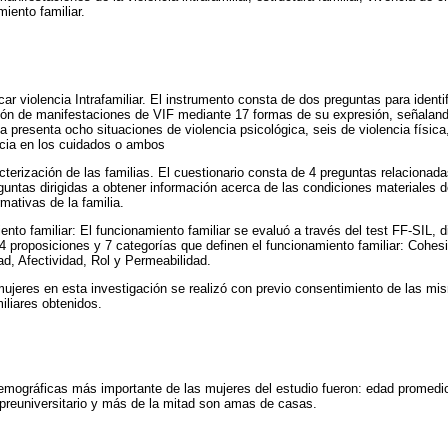
miento familiar.
icar violencia Intrafamiliar. El instrumento consta de dos preguntas para ident
ión de manifestaciones de VIF mediante 17 formas de su expresión, señaland
ta presenta ocho situaciones de violencia psicológica, seis de violencia físic
cia en los cuidados o ambos
cterización de las familias. El cuestionario consta de 4 preguntas relacionad
untas dirigidas a obtener información acerca de las condiciones materiales de
rmativas de la familia.
ento familiar: El funcionamiento familiar se evaluó a través del test FF-SIL, 
4 proposiciones y 7 categorías que definen el funcionamiento familiar: Cohes
d, Afectividad, Rol y Permeabilidad.
 mujeres en esta investigación se realizó con previo consentimiento de las mi
iliares obtenidos.
emográficas más importante de las mujeres del estudio fueron: edad promedio
 preuniversitario y más de la mitad son amas de casas.