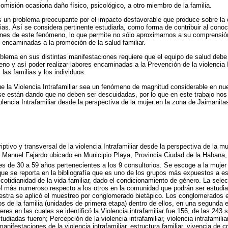
omisión ocasiona daño físico, psicológico, a otro miembro de la familia.
 es un problema preocupante por el impacto desfavorable que produce sobre la 
lias. Así se considera pertinente estudiarla, como forma de contribuir al cono
ones de este fenómeno, lo que permite no sólo aproximarnos a su comprensión
n encaminadas a la promoción de la salud familiar.
blema en sus distintas manifestaciones requiere que el equipo de salud debe
no y así poder realizar labores encaminadas a la Prevención de la violencia I
las familias y los individuos.
la Violencia Intrafamiliar sea un fenómeno de magnitud considerable en nue
e están dando que no deben ser descuidadas, por lo que en este trabajo nos
olencia Intrafamiliar desde la perspectiva de la mujer en la zona de Jaimanita
iptivo y transversal de la violencia Intrafamiliar desde la perspectiva de la mu
co Manuel Fajardo ubicado en Municipio Playa, Provincia Ciudad de la Habana
es de 30 a 59 años pertenecientes a los 9 consultorios. Se escoge a la mujer
 que se reporta en la bibliografía que es uno de los grupos más expuestos a e
 cotidianidad de la vida familiar, dado el condicionamiento de género. La sele
l más numeroso respecto a los otros en la comunidad que podrán ser estudia
uestra se aplicó el muestreo por conglomerado bietápico. Los conglomerados 
os de la familia (unidades de primera etapa) dentro de ellos, en una segunda 
es en las cuales se identificó la Violencia intrafamiliar fue 156, de las 243 
udiadas fueron; Percepción de la violencia intrafamiliar, violencia intrafamilia
manifestaciones de la violencia intrafamiliar, estructura familiar, vivencia de c