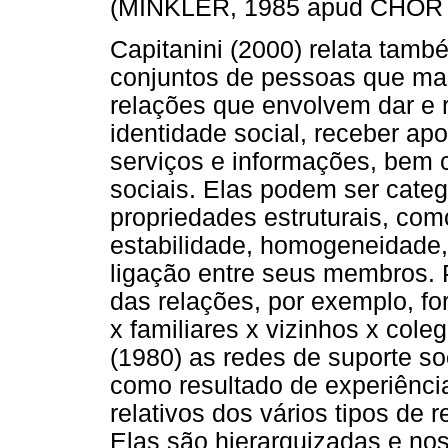
(MINKLER, 1985 apud CHOR et
Capitanini (2000) relata tamb
conjuntos de pessoas que man
relações que envolvem dar e r
identidade social, receber apo
serviços e informações, bem 
sociais. Elas podem ser cate
propriedades estruturais, co
estabilidade, homogeneidade,
ligação entre seus membros. 
das relações, por exemplo, fo
x familiares x vizinhos x col
(1980) as redes de suporte s
como resultado de experiência
relativos dos vários tipos de
Elas são hierarquizadas e nos