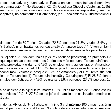
odos cualitativos y cuantitativos: Para la encuesta estadísticas descriptiva
 de comparación “t” de Student y X2: Chi Cuadrada (Siegel y Castellan, 1995) 
 sus transcripciones y se identificaron las categorías de respuestas y sus fre
criptivas, no paramétricas (Correlación) y el Escalamiento Multidimensional 
vistados fue de 39.7 años. Casados 72.3%, solteros 21.8%, viudos 3.4% y un
 (7.9 años), ni en habitantes por casa (5.9), Amanalco tuvo 7.4. Viven en fam
co hay más familias extensas; en Tequexquinàhuac más redes parentales.
3.5% ejidales, 31.8% comunales y 24.7% pequeña propiedad), en promedio 1.3 
equexquinàhuac tienen más, los 2 primeros más comunal. Tequexquinàhuac, 
ueña propiedad y ejidal. El 67.5% se emplean en la agricultura, en Amanalco
n más a esta actividad. El 16.7% tiene ganado, sobresalen Amanalco (auto
oconsumo) Explotan el bosque el 0.8% en Amanalco y el 1.7% renta sus tierra
les en Tecuanulco (1), Tequexquinahuac(8) y Cuautlalpan (2) El 28.6% tiene
nimales domésticos; el 77.5% de granja; 31.9% borregos; 23.5% puercos; 19
ia se dedican a la agricultura, madres 1.8%, hijos menores de 18 años estud
s servicios 12%. El 27.5% de los jefes de familia son asalariados, madres e
ticas.
ón de las VR es de 34.04 años, el mínimo 3 y el máximo 100 o más. Las últi
os, el período máximo 40 años. No hubo diferencias estadísticas en material