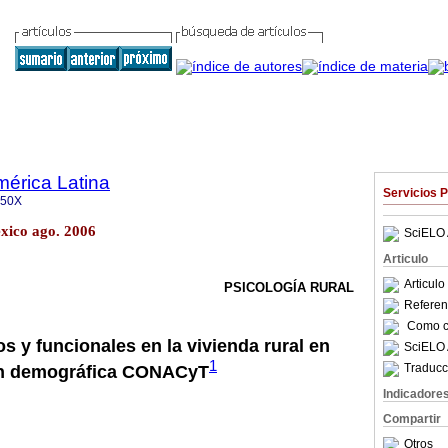
mérica Latina
Servicios 
350X
éxico ago. 2006
SciELO 
Articulo
Articul
PSICOLOGÍA RURAL
Referenc
Como ci
s y funcionales en la vivienda rural en
SciELO 
1
Traducc
ón demográfica CONACyT
Indicadore
Compartir
Otros