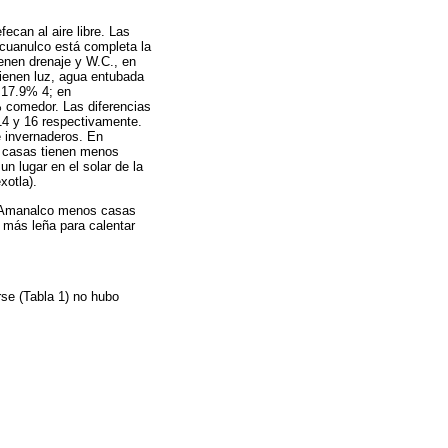
can al aire libre. Las
cuanulco está completa la
ienen drenaje y W.C., en
tienen luz, agua entubada
 17.9% 4; en
% comedor. Las diferencias
14 y 16 respectivamente.
e invernaderos. En
s casas tienen menos
 lugar en el solar de la
xotla).
En Amanalco menos casas
 más leña para calentar
rse (Tabla 1) no hubo