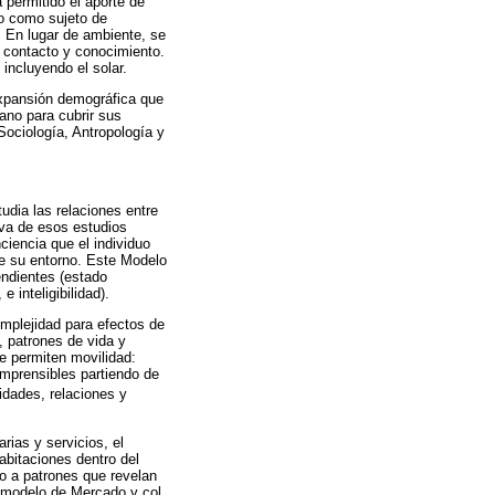
 permitido el aporte de
no como sujeto de
. En lugar de ambiente, se
n contacto y conocimiento.
incluyendo el solar.
expansión demográfica que
mano para cubrir sus
Sociología, Antropología y
udia las relaciones entre
iva de esos estudios
ciencia que el individuo
re su entorno. Este Modelo
endientes (estado
e inteligibilidad).
omplejidad para efectos de
, patrones de vida y
ue permiten movilidad:
omprensibles partiendo de
idades, relaciones y
rias y servicios, el
abitaciones dentro del
do a patrones que revelan
l modelo de Mercado y col.