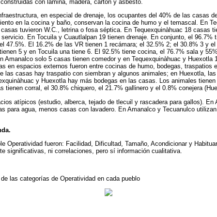
construidas con lámina, madera, cartón y asbesto.
aestructura, en especial de drenaje, los ocupantes del 40% de las casas defe
ento en la cocina y baño, conservan la cocina de humo y el temascal. En Te
s casas tuvieron W.C., letrina o fosa séptica. En Tequexquinàhuac 18 casas t
 servicio. En Tocuila y Cuautlalpan 19 tienen drenaje. En conjunto, el 96.7% 
 el 47.5%. El 16.2% de las VR tienen 1 recámara; el 32.5% 2; el 30.8% 3 y el
enen 5 y en Tocuila una tiene 6. El 92.5% tiene cocina, el 76.7% sala y 55
en Amanalco solo 5 casas tienen comedor y en Tequexquinàhuac y Huexotla 
ivas en espacios externos fueron entre cocinas de humo, bodegas, traspatios 
e las casas hay traspatio con siembran y algunos animales; en Huexotla, la
xquinàhuac y Huexotla hay más bodegas en las casas. Los animales tienen un
 tienen corral, el 30.8% chiquero, el 21.7% gallinero y el 0.8% conejera (Hue
os atípicos (estudio, alberca, tejado de tlecuil y rascadera para gallos). 
inas para agua, menos casas con lavadero. En Amanalco y Tecuanulco utilizan
nda.
ble Operatividad fueron: Facilidad, Dificultad, Tamaño, Acondicionar y Habitua
e significativas, ni correlaciones, pero sí información cualitativa.
 de las categorías de Operatividad en cada pueblo