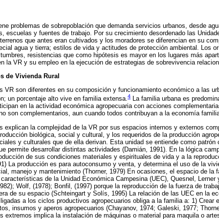
ene problemas de sobrepoblación que demanda servicios urbanos, desde agua,
, escuelas y fuentes de trabajo. Por su crecimiento desordenado las Unidad
 terrenos que antes eran cultivados y los moradores se diferencian en su com
cial agua y tierra; estilos de vida y actitudes de protección ambiental. Los ori
stumbres, resistencias que como hipótesis es mayor en los lugares más apart
n la VR y su empleo en la ejecución de estrategias de sobrevivencia relacio
s de Vivienda Rural
las VR son diferentes en su composición y funcionamiento económico a las u
4
ón; un porcentaje alto vive en familia extensa.
La familia urbana es predomin
ticipan en la actividad económica agropecuaria con acciones complementarias
no son complementarios, aun cuando todos contribuyan a la economía familia
s explican la complejidad de la VR por sus espacios internos y externos com
oducción biológica, social y cultural, y los requeridos de la producción agrop
iales y culturales que de ella derivan. Esta unidad se entiende como patrón c
ue permite desarrollar distintas actividades (Damián, 1991). En la lógica cam
roducción de sus condiciones materiales y espirituales de vida y a la reprodu
) La producción es para autoconsumo y venta, y determina el uso de la vivie
ial, manejo y mantenimiento (Thorner, 1979) En ocasiones, el espacio de la f
s características de la Unidad Económica Campesina (UEC), Quesnel, Lerner 
1982); Wolf, (1978); Bonfil, (1997) porque la reproducción de la fuerza de traba
ra de su espacio (Schteingart y Solís, 1995) La relación de las UEC en la ec
igadas a los ciclos productivos agropecuarios obliga a la familia a: 1) Crear
os, insumos y aperos agropecuarios (Chayanov, 1974; Galeski, 1977; Thorne
os extremos implica la instalación de máquinas o material para maquila o art