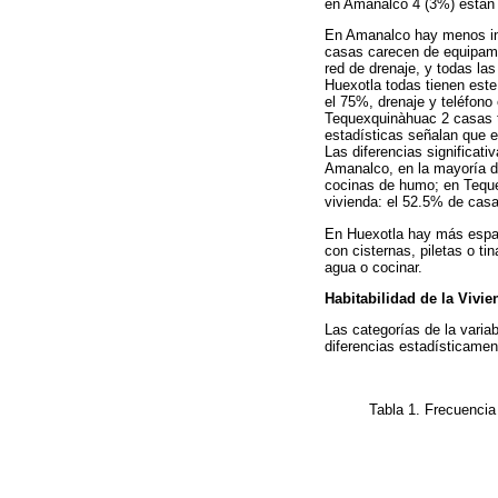
en Amanalco 4 (3%) están 
En Amanalco hay menos infr
casas carecen de equipami
red de drenaje, y todas la
Huexotla todas tienen este
el 75%, drenaje y teléfono
Tequexquinàhuac 2 casas ti
estadísticas señalan que 
Las diferencias significat
Amanalco, en la mayoría d
cocinas de humo; en Teque
vivienda: el 52.5% de casas
En Huexotla hay más espaci
con cisternas, piletas o t
agua o cocinar.
Habitabilidad de la Vivie
Las categorías de la varia
diferencias estadísticament
Tabla 1. Frecuencia