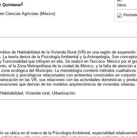
2
z Quintanar
Otros
en Ciencias Agrícolas (México)
Permali
ambios de Habitabilidad de la Vivienda Rural (VR) en una región de expansión
o. La teoría deriva de la Psicología Ambiental y la Antropología. Son concepto
 y Funcionalidad que influyen en ella. Se realizó en Texcoco- México por el g
to, el la Zona Metropolitana de la ciudad de México, y la falta de atención a 
zona ecológica del Municipio. La metodología combinó métodos cualitativos 
onómicos y psicológicos relacionados con ambientes construidos en conjunto
anización en las VR, sus relaciones con las actividades domésticas y product
novaciones que derivan de los modelos arquitectónicos de viviendas urbanas.
abitabilidad, Vivienda rural, Urbanización.
ón se ubica en el marco de la Psicología Ambiental, especialidad relativamen