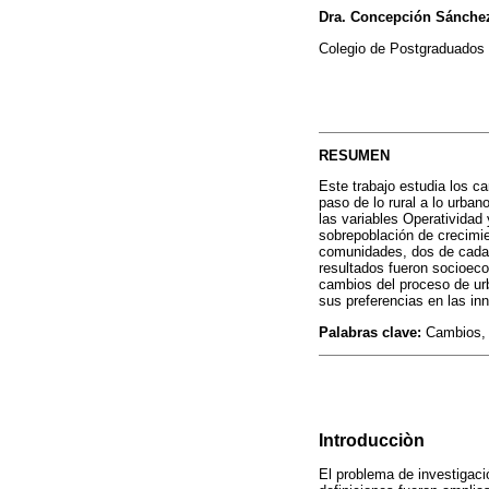
Dra. Concepción Sánche
Colegio de Postgraduados 
RESUMEN
Este trabajo estudia los c
paso de lo rural a lo urban
las variables Operatividad
sobrepoblación de crecimien
comunidades, dos de cada 
resultados fueron socioec
cambios del proceso de urb
sus preferencias en las in
Palabras clave:
Cambios, H
Introducciòn
El problema de investigaci