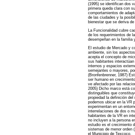
(1995) se identifican dos 
primera queda clara con su
comportamientos de adaptac
de las ciudades y la posibi
bienestar que se deriva de 
La Funcionalidad cubre cad
de los requerimientos de l
desempeñan en la familia y
El estudio de Mercado y co
ambiente, sin los aspectos 
acepta el concepto de micr
sus habitantes interactúan
internos y espacios extern
semejantes o mayores, por 
(Bronfenbrenner, 1987) Est
ser humano en crecimiento
ve afectado por las relaci
2005) Dicho marco está con
distinguibles que constituy
propiedad la definición de
podemos ubicar en la VR pa
experimentan en un entorno
interrelaciones de dos o má
habitantes de la VR en int
no incluyen a la persona e
estudio es el crecimiento 
sistemas de menor orden (m
el Municipio de Texcoco.