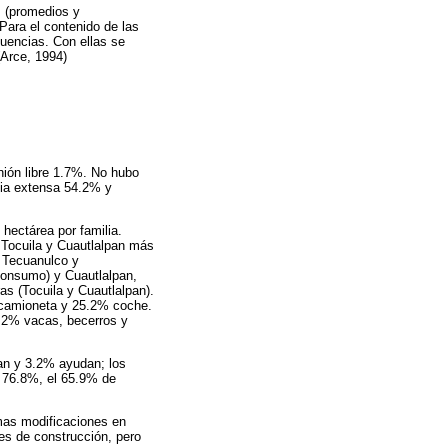
s (promedios y
Para el contenido de las
cuencias. Con ellas se
(Arce, 1994)
ión libre 1.7%. No hubo
ilia extensa 54.2% y
hectárea por familia.
Tocuila y Cuautlalpan más
, Tecuanulco y
consumo) y Cuautlalpan,
s (Tocuila y Cuautlalpan).
 camioneta y 25.2% coche.
.2% vacas, becerros y
ian y 3.2% ayudan; los
l 76.8%, el 65.9% de
mas modificaciones en
es de construcción, pero