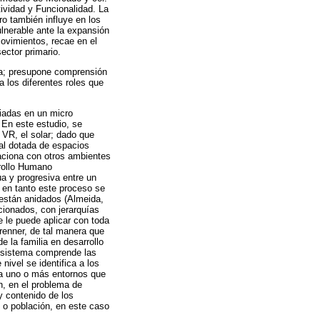
tividad y Funcionalidad. La
ro también influye en los
lnerable ante la expansión
movimientos, recae en el
ector primario.
lla; presupone comprensión
 los diferentes roles que
diadas en un micro
 En este estudio, se
 VR, el solar; dado que
nal dotada de espacios
aciona con otros ambientes
rrollo Humano
a y progresiva entre un
 en tanto este proceso se
 están anidados (Almeida,
cionados, con jerarquías
e le puede aplicar con toda
renner, de tal manera que
 la familia en desarrollo
o-sistema comprende las
nivel se identifica a los
 a uno o más entornos que
n, en el problema de
y contenido de los
n o población, en este caso