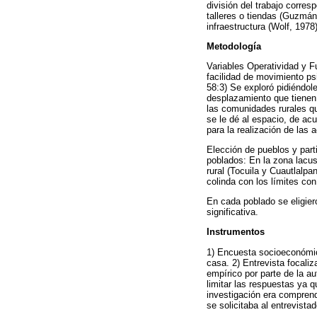
división del trabajo corre
talleres o tiendas (Guzmán
infraestructura (Wolf, 1978)
Metodología
Variables Operatividad y F
facilidad de movimiento psi
58:3) Se exploró pidiéndole
desplazamiento que tienen 
las comunidades rurales qu
se le dé al espacio, de ac
para la realización de las a
Elección de pueblos y part
poblados: En la zona lacu
rural (Tocuila y Cuautlalpa
colinda con los límites co
En cada poblado se eligiero
significativa.
Instrumentos
1) Encuesta socioeconómica
casa. 2) Entrevista focali
empírico por parte de la au
limitar las respuestas ya q
investigación era comprend
se solicitaba al entrevista