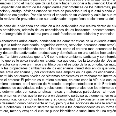
variables como el marco que da un lugar y hace funcionar a la vivienda: Opera
 especificidad dentro de las capacidades psicomotrices de los habitantes, pe
ión y arraigo, básicos cuando se trata de población rural que está siendo vu
lidad de emigración. Por ello sentir el espacio de su vivienda y calcular sus 
la realización provechosa de sus actividades especificas e idiosincrasia del s
a parte de la vivienda con relación a las actividades que realiza dentro de e
as actividades, además de las necesidades de los habitantes, concomitantes a
 la integración de la misma para la satisfacción de necesidades y carencias.
laboradores arriba citado, condensan las características de la vivienda estu
que la rodean (vecindario, seguridad exterior, servicios cercanos entre otros)
o ambiente considerando tanto el interior, como el entorno más cercano de la
 y desarrollan actividades productivas y domésticas en una unidad habitacio
os. También considera que la VR como micro ambiente participa y se interrel
lo que se le ubica inserta en la dinámica que describe la Ecología del Desa
e autor construye un marco científico para el estudio de la acomodación mutu
 y las propiedades cambiantes de los escenarios inmediatos en los que vive,
ones entre escenarios y por contextos más amplios en los que los escenarios
stituido por cuatro niveles de sistemas ambientales estrechamente interrela
en el entorno: El primero es el micro sistema, en este caso la VR, a la cual s
l micro sistema, en el sentido de Mercado, complementado con el de Bronfenb
trones de actividades, roles y relaciones interpersonales que los miembros de
 determinado, con características físicas y materiales particulares. El mes
s entornos en los que la persona en desarrollo participa activamente, en este 
ercomunicación con otras familias y su comunidad. El exo-sistema se refiere
n desarrollo como participante activo, pero que las acciones de éste le afecta
de la población. El macro sistema se refiere a las correspondencias en forma 
icro, meso y exo) en el cual se puede identificar la subcultura de una regió