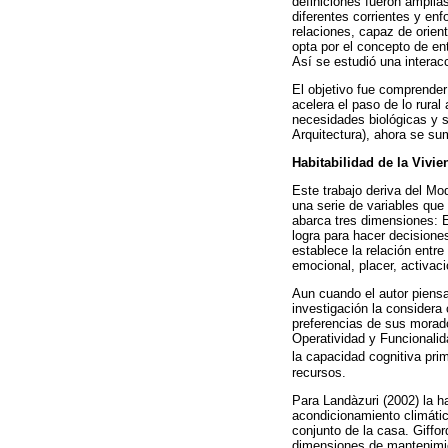
definiciones fueron amplia
diferentes corrientes y en
relaciones, capaz de orien
opta por el concepto de en
Así se estudió una interacc
El objetivo fue comprender
acelera el paso de lo rural
necesidades biológicas y s
Arquitectura), ahora se su
Habitabilidad de la Vivie
Este trabajo deriva del Mo
una serie de variables que
abarca tres dimensiones: E
logra para hacer decisione
establece la relación entre
emocional, placer, activació
Aun cuando el autor piensa
investigación la considera
preferencias de sus morador
Operatividad y Funcionalid
la capacidad cognitiva pri
recursos.
Para Landàzuri (2002) la ha
acondicionamiento climátic
conjunto de la casa. Giffo
dimensiones de mantenimien