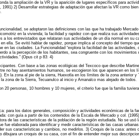
sponda la ampliación de la VR y la aparición de lugares específicos para act
, 1991) 2) Desarrollar estrategias de adaptación que afectan la VR como bi
.
uncionalidad, se adoptaron las definiciones con las que ha trabajado Mercado 
comotriz en la vivienda; la facilidad y rapidez con que realiza sus actividades
s a los entrevistados que relataran sus actividades de un día normal en su ca
en ella. Se evitó hablar de rapidez, porque implica al concepto del tiempo que
e en las ciudades. La Funcionalidad “explora la facilidad de las actividades,
uerdo a la percepción de los habitantes, sea congruente con los movimientos
ctividades.” (Opus cit p 83: 4)
icipantes. Con base a las zonas ecológicas del Texcoco que describe Martinez
stre no hay asentamientos humanos, se escogieron los que aparecen en los lí
n). En la zona al pie de la sierra, Huexotla en los límites de la zona anterior
n la zona de la Sierra, Tecuanulco al inicio y Amanalco mas alejado de todos.
n 20 personas, 10 hombres y 10 mujeres, el criterio fue que la familia tuvier
: para los datos generales, composición y actividades económicas de la fami
zada: con guía a partir de los contenidos de la Escala de Mercado y col. (1995
tora de las características de la población de la región estudiada. No se usó 
ue fue elaborada para identificar y medir características de las casas urbanas
er sus características y cambios, no medirlos. 3) Croquis de la casa: antes 
do dibujara un croquis de su casa, con el fin de entender mejor sus descripcio