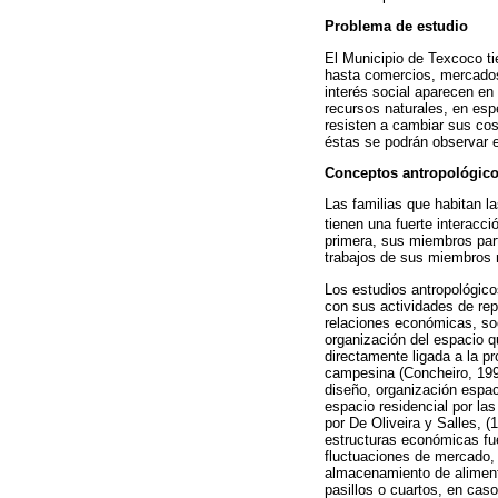
Problema de estudio
El Municipio de Texcoco ti
hasta comercios, mercados
interés social aparecen en
recursos naturales, en espe
resisten a cambiar sus co
éstas se podrán observar e
Conceptos antropológico
Las familias que habitan 
tienen una fuerte interacci
primera, sus miembros par
trabajos de sus miembros 
Los estudios antropológico
con sus actividades de repr
relaciones económicas, soc
organización del espacio q
directamente ligada a la p
campesina (Concheiro, 1991
diseño, organización espac
espacio residencial por la
por De Oliveira y Salles, (
estructuras económicas fue
fluctuaciones de mercado, l
almacenamiento de aliment
pasillos o cuartos, en cas