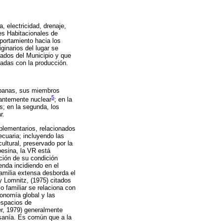
 electricidad, drenaje,
es Habitacionales de
portamiento hacia los
ginarios del lugar se
ados del Municipio y que
nadas con la producción.
rbanas, sus miembros
5
antemente nuclear
; en la
; en la segunda, los
r.
plementarios, relacionados
ecuaria; incluyendo las
ultural, preservado por la
pesina, la VR está
cción de su condición
nda incidiendo en el
amilia extensa desborda el
y Lomnitz, (1975) citados
jo familiar se relaciona con
onomía global y las
 espacios de
r, 1979) generalmente
esanía. Es común que a la