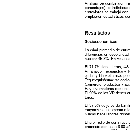
Análisis Se combinaron mét
porcentajes), estadísticas
entrevistas se trabajó con
emplearon estadísticas des
Resultados
Socioeconómicos
La edad promedio de entre
diferencias en escolaridad
nuclear 45.8%. En Amanal
El 71.7% tiene tierras, (4
Amanalco, Tecuanulco y T
ejidal, y Huexotla más peq
Tequexquinàhuac se dedica
(comercio, productos y aut
Hay invernaderos comercia
El 90% de las VR tienen a
toros.
El 37.5% de jefes de famil
mayores se incorporan a lo
nueras hace labores domés
El promedio de construcci
promedio son hace 6.08 añ