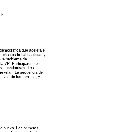
nk
 demográfica que acelera el
s básicos la habitabilidad y
rave problema de
la VR. Participaron seis
y cuantitativos. Los
 revelan: La secuencia de
ivas de las familias, y
te nueva. Las primeras