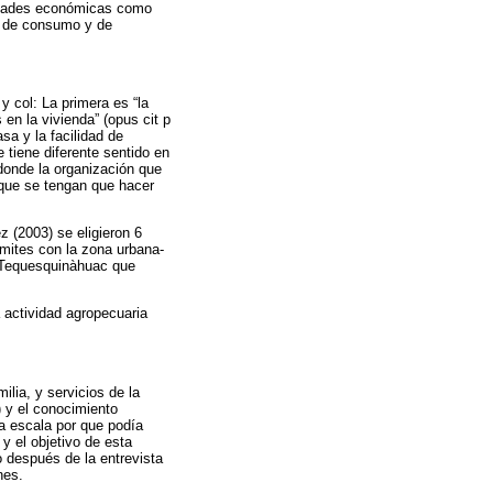
ividades económicas como
en de consumo y de
y col: La primera es “la
 en la vivienda” (opus cit p
sa y la facilidad de
 tiene diferente sentido en
 donde la organización que
 que se tengan que hacer
 (2003) se eligieron 6
mites con la zona urbana-
 y Tequesquinàhuac que
a actividad agropecuaria
lia, y servicios de la
) y el conocimiento
la escala por que podía
 y el objetivo de esta
o después de la entrevista
nes.