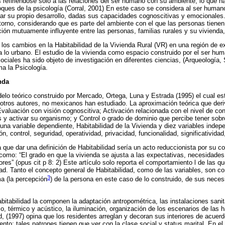
s refiriéndose sólo a las relaciones del ser humano con su ambiente, lo que ha
foques de la psicología (Corral, 2001) En este caso se considera al ser huma
tar su propio desarrollo, dadas sus capacidades cognoscitivas y emocionales
torno, considerando que es parte del ambiente con el que las personas tiene
ión mutuamente influyente entre las personas, familias rurales y su vivienda, 
 los cambios en la Habitabilidad de la Vivienda Rural (VR) en una región de 
 a lo urbano. El estudio de la vivienda como espacio construido por el ser hu
ociales ha sido objeto de investigación en diferentes ciencias, (Arqueología, 
ma la Psicología.
nda
delo teórico construido por Mercado, Ortega, Luna y Estrada (1995) el cual est
 otros autores, no mexicanos han estudiado. La aproximación teórica que der
valuación con visión cognoscitiva; Activación relacionada con el nivel de con
s y activar su organismo; y Control o grado de dominio que percibe tener sob
 una variable dependiente, Habitabilidad de la Vivienda y diez variables indep
n, control, seguridad, operatividad, privacidad, funcionalidad, significatividad, 
 que dar una definición de Habitabilidad sería un acto reduccionista por su c
 como: “El grado en que la vivienda se ajusta a las expectativas, necesidades
es” (opus cit p 8: 2) Este artículo solo reporta el comportamiento l de las q
ad. Tanto el concepto general de Habitabilidad, como de las variables, son c
3
ma (la percepción
) de la persona en este caso de lo construido, de sus neces
bitabilidad la componen la adaptación antropométrica, las instalaciones sanita
o, térmico y acústico, la iluminación, organización de los escenarios de las h
rd, (1997) opina que los residentes arreglan y decoran sus interiores de acuer
to: tales patrones tienen que ver con la clase social y status marital. En e