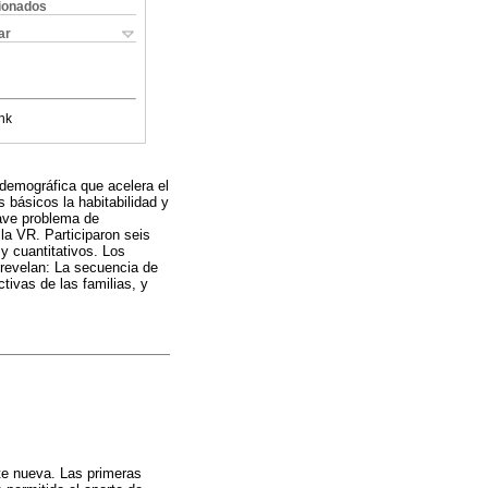
cionados
ar
nk
 demográfica que acelera el
s básicos la habitabilidad y
rave problema de
la VR. Participaron seis
y cuantitativos. Los
 revelan: La secuencia de
ivas de las familias, y
te nueva. Las primeras