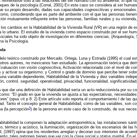
s refiriéndose sólo a las relaciones del ser humano con su ambiente, lo que ha
foques de la psicología (Corral, 2001) En este caso se considera al ser huma
tar su propio desarrollo, dadas sus capacidades cognoscitivas y emocionales
torno, considerando que es parte del ambiente con el que las personas tiene
ión mutuamente influyente entre las personas, familias rurales y su vivienda, 
 los cambios en la Habitabilidad de la Vivienda Rural (VR) en una región de 
 a lo urbano. El estudio de la vivienda como espacio construido por el ser hu
ociales ha sido objeto de investigación en diferentes ciencias, (Arqueología, 
ma la Psicología.
nda
delo teórico construido por Mercado, Ortega, Luna y Estrada (1995) el cual est
 otros autores, no mexicanos han estudiado. La aproximación teórica que der
valuación con visión cognoscitiva; Activación relacionada con el nivel de con
s y activar su organismo; y Control o grado de dominio que percibe tener sob
 una variable dependiente, Habitabilidad de la Vivienda y diez variables indep
n, control, seguridad, operatividad, privacidad, funcionalidad, significatividad, 
 que dar una definición de Habitabilidad sería un acto reduccionista por su c
 como: “El grado en que la vivienda se ajusta a las expectativas, necesidades
es” (opus cit p 8: 2) Este artículo solo reporta el comportamiento l de las q
ad. Tanto el concepto general de Habitabilidad, como de las variables, son c
3
ma (la percepción
) de la persona en este caso de lo construido, de sus neces
bitabilidad la componen la adaptación antropométrica, las instalaciones sanita
o, térmico y acústico, la iluminación, organización de los escenarios de las h
rd, (1997) opina que los residentes arreglan y decoran sus interiores de acuer
to: tales patrones tienen que ver con la clase social y status marital. En e