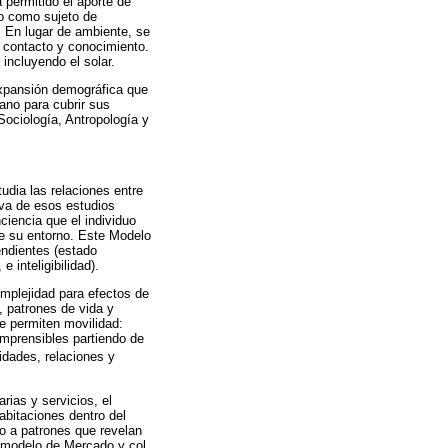
 permitido el aporte de
no como sujeto de
. En lugar de ambiente, se
n contacto y conocimiento.
incluyendo el solar.
expansión demográfica que
mano para cubrir sus
Sociología, Antropología y
udia las relaciones entre
iva de esos estudios
ciencia que el individuo
re su entorno. Este Modelo
endientes (estado
e inteligibilidad).
omplejidad para efectos de
, patrones de vida y
ue permiten movilidad:
omprensibles partiendo de
idades, relaciones y
rias y servicios, el
abitaciones dentro del
do a patrones que revelan
l modelo de Mercado y col.