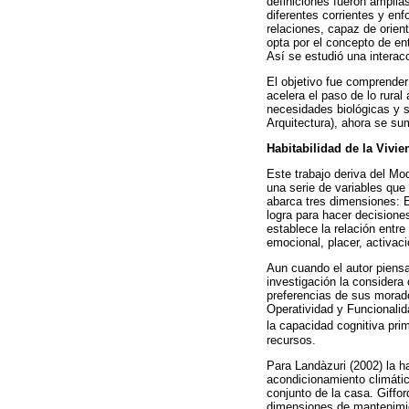
definiciones fueron amplia
diferentes corrientes y en
relaciones, capaz de orien
opta por el concepto de en
Así se estudió una interacc
El objetivo fue comprender
acelera el paso de lo rural
necesidades biológicas y s
Arquitectura), ahora se su
Habitabilidad de la Vivie
Este trabajo deriva del Mo
una serie de variables que
abarca tres dimensiones: E
logra para hacer decisione
establece la relación entre
emocional, placer, activació
Aun cuando el autor piensa
investigación la considera
preferencias de sus morador
Operatividad y Funcionalid
la capacidad cognitiva pri
recursos.
Para Landàzuri (2002) la ha
acondicionamiento climátic
conjunto de la casa. Giffo
dimensiones de mantenimien