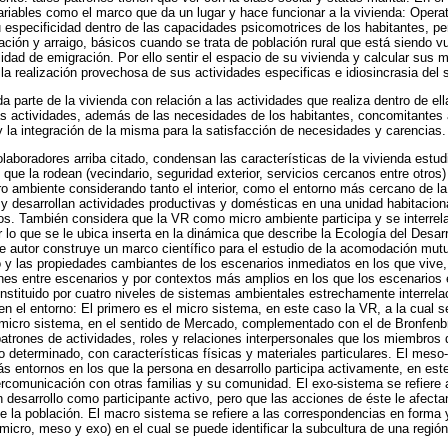
variables como el marco que da un lugar y hace funcionar a la vivienda: Opera
 especificidad dentro de las capacidades psicomotrices de los habitantes, pe
ión y arraigo, básicos cuando se trata de población rural que está siendo vu
lidad de emigración. Por ello sentir el espacio de su vivienda y calcular sus 
la realización provechosa de sus actividades especificas e idiosincrasia del s
a parte de la vivienda con relación a las actividades que realiza dentro de e
as actividades, además de las necesidades de los habitantes, concomitantes a
 la integración de la misma para la satisfacción de necesidades y carencias.
laboradores arriba citado, condensan las características de la vivienda estu
que la rodean (vecindario, seguridad exterior, servicios cercanos entre otros)
o ambiente considerando tanto el interior, como el entorno más cercano de la
 y desarrollan actividades productivas y domésticas en una unidad habitacio
os. También considera que la VR como micro ambiente participa y se interrel
lo que se le ubica inserta en la dinámica que describe la Ecología del Desa
e autor construye un marco científico para el estudio de la acomodación mutu
 y las propiedades cambiantes de los escenarios inmediatos en los que vive,
ones entre escenarios y por contextos más amplios en los que los escenarios
stituido por cuatro niveles de sistemas ambientales estrechamente interrela
en el entorno: El primero es el micro sistema, en este caso la VR, a la cual s
l micro sistema, en el sentido de Mercado, complementado con el de Bronfenb
trones de actividades, roles y relaciones interpersonales que los miembros de
 determinado, con características físicas y materiales particulares. El mes
s entornos en los que la persona en desarrollo participa activamente, en este 
ercomunicación con otras familias y su comunidad. El exo-sistema se refiere
n desarrollo como participante activo, pero que las acciones de éste le afecta
de la población. El macro sistema se refiere a las correspondencias en forma 
icro, meso y exo) en el cual se puede identificar la subcultura de una regió