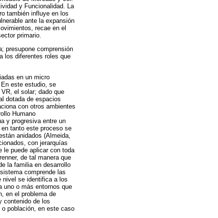
tividad y Funcionalidad. La
ro también influye en los
lnerable ante la expansión
movimientos, recae en el
ector primario.
lla; presupone comprensión
 los diferentes roles que
diadas en un micro
 En este estudio, se
 VR, el solar; dado que
nal dotada de espacios
aciona con otros ambientes
rrollo Humano
a y progresiva entre un
 en tanto este proceso se
 están anidados (Almeida,
cionados, con jerarquías
e le puede aplicar con toda
renner, de tal manera que
 la familia en desarrollo
o-sistema comprende las
nivel se identifica a los
 a uno o más entornos que
n, en el problema de
y contenido de los
n o población, en este caso