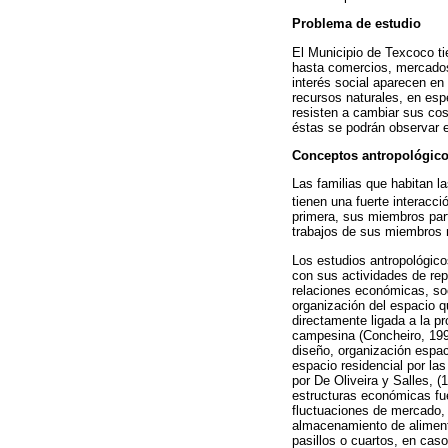
Problema de estudio
El Municipio de Texcoco ti
hasta comercios, mercados
interés social aparecen en
recursos naturales, en espe
resisten a cambiar sus co
éstas se podrán observar e
Conceptos antropológico
Las familias que habitan 
tienen una fuerte interacci
primera, sus miembros par
trabajos de sus miembros 
Los estudios antropológico
con sus actividades de repr
relaciones económicas, soc
organización del espacio q
directamente ligada a la p
campesina (Concheiro, 1991
diseño, organización espac
espacio residencial por la
por De Oliveira y Salles, (
estructuras económicas fue
fluctuaciones de mercado, l
almacenamiento de aliment
pasillos o cuartos, en cas