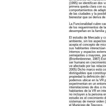
(1995) se identifican dos 
primera queda clara con su
comportamientos de adaptac
de las ciudades y la posibi
bienestar que se deriva de 
La Funcionalidad cubre cad
de los requerimientos de l
desempeñan en la familia y
El estudio de Mercado y co
ambiente, sin los aspectos 
acepta el concepto de micr
sus habitantes interactúan
internos y espacios extern
semejantes o mayores, por 
(Bronfenbrenner, 1987) Est
ser humano en crecimiento
ve afectado por las relaci
2005) Dicho marco está con
distinguibles que constituy
propiedad la definición de
podemos ubicar en la VR pa
experimentan en un entorno
interrelaciones de dos o má
habitantes de la VR en int
no incluyen a la persona e
estudio es el crecimiento 
sistemas de menor orden (m
el Municipio de Texcoco.