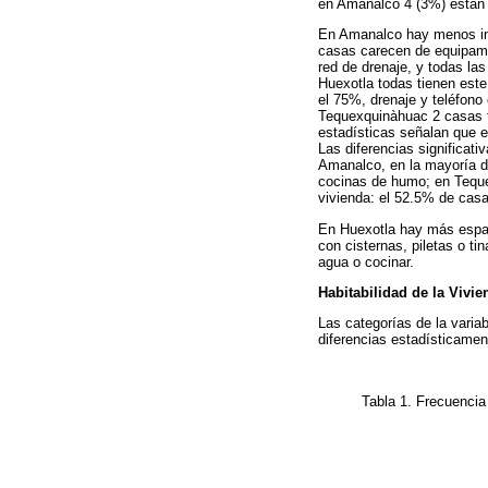
en Amanalco 4 (3%) están 
En Amanalco hay menos infr
casas carecen de equipami
red de drenaje, y todas la
Huexotla todas tienen este
el 75%, drenaje y teléfono
Tequexquinàhuac 2 casas ti
estadísticas señalan que 
Las diferencias significat
Amanalco, en la mayoría d
cocinas de humo; en Teque
vivienda: el 52.5% de casas
En Huexotla hay más espaci
con cisternas, piletas o t
agua o cocinar.
Habitabilidad de la Vivie
Las categorías de la varia
diferencias estadísticament
Tabla 1. Frecuencia