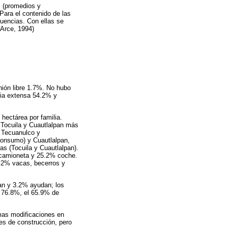
s (promedios y
Para el contenido de las
cuencias. Con ellas se
(Arce, 1994)
ión libre 1.7%. No hubo
ilia extensa 54.2% y
hectárea por familia.
Tocuila y Cuautlalpan más
, Tecuanulco y
consumo) y Cuautlalpan,
s (Tocuila y Cuautlalpan).
 camioneta y 25.2% coche.
.2% vacas, becerros y
ian y 3.2% ayudan; los
l 76.8%, el 65.9% de
mas modificaciones en
es de construcción, pero