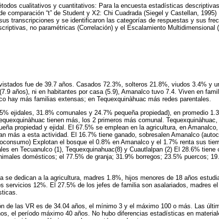
odos cualitativos y cuantitativos: Para la encuesta estadísticas descriptiva
 de comparación “t” de Student y X2: Chi Cuadrada (Siegel y Castellan, 1995) 
 sus transcripciones y se identificaron las categorías de respuestas y sus fre
criptivas, no paramétricas (Correlación) y el Escalamiento Multidimensional 
vistados fue de 39.7 años. Casados 72.3%, solteros 21.8%, viudos 3.4% y un
 (7.9 años), ni en habitantes por casa (5.9), Amanalco tuvo 7.4. Viven en fam
co hay más familias extensas; en Tequexquinàhuac más redes parentales.
3.5% ejidales, 31.8% comunales y 24.7% pequeña propiedad), en promedio 1.3 
equexquinàhuac tienen más, los 2 primeros más comunal. Tequexquinàhuac, 
ueña propiedad y ejidal. El 67.5% se emplean en la agricultura, en Amanalco
n más a esta actividad. El 16.7% tiene ganado, sobresalen Amanalco (auto
oconsumo) Explotan el bosque el 0.8% en Amanalco y el 1.7% renta sus tierra
les en Tecuanulco (1), Tequexquinahuac(8) y Cuautlalpan (2) El 28.6% tiene
nimales domésticos; el 77.5% de granja; 31.9% borregos; 23.5% puercos; 19
ia se dedican a la agricultura, madres 1.8%, hijos menores de 18 años estud
s servicios 12%. El 27.5% de los jefes de familia son asalariados, madres e
ticas.
ón de las VR es de 34.04 años, el mínimo 3 y el máximo 100 o más. Las últi
os, el período máximo 40 años. No hubo diferencias estadísticas en material