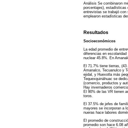
Análisis Se combinaron mét
porcentajes), estadísticas
entrevistas se trabajó con
emplearon estadísticas des
Resultados
Socioeconómicos
La edad promedio de entre
diferencias en escolaridad
nuclear 45.8%. En Amanal
El 71.7% tiene tierras, (4
Amanalco, Tecuanulco y T
ejidal, y Huexotla más peq
Tequexquinàhuac se dedica
(comercio, productos y aut
Hay invernaderos comercia
El 90% de las VR tienen a
toros.
El 37.5% de jefes de famil
mayores se incorporan a lo
nueras hace labores domés
El promedio de construcci
promedio son hace 6.08 añ