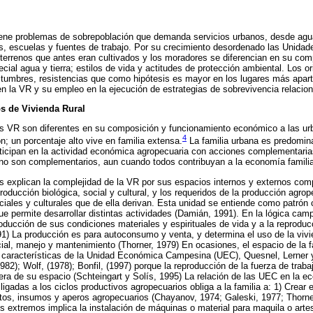
ene problemas de sobrepoblación que demanda servicios urbanos, desde agua,
, escuelas y fuentes de trabajo. Por su crecimiento desordenado las Unidad
 terrenos que antes eran cultivados y los moradores se diferencian en su com
cial agua y tierra; estilos de vida y actitudes de protección ambiental. Los ori
stumbres, resistencias que como hipótesis es mayor en los lugares más apart
n la VR y su empleo en la ejecución de estrategias de sobrevivencia relacio
s de Vivienda Rural
las VR son diferentes en su composición y funcionamiento económico a las u
4
ón; un porcentaje alto vive en familia extensa.
La familia urbana es predomin
ticipan en la actividad económica agropecuaria con acciones complementarias
no son complementarios, aun cuando todos contribuyan a la economía familia
s explican la complejidad de la VR por sus espacios internos y externos com
oducción biológica, social y cultural, y los requeridos de la producción agrop
iales y culturales que de ella derivan. Esta unidad se entiende como patrón c
ue permite desarrollar distintas actividades (Damián, 1991). En la lógica cam
roducción de sus condiciones materiales y espirituales de vida y a la reprodu
) La producción es para autoconsumo y venta, y determina el uso de la vivie
ial, manejo y mantenimiento (Thorner, 1979) En ocasiones, el espacio de la f
s características de la Unidad Económica Campesina (UEC), Quesnel, Lerner 
1982); Wolf, (1978); Bonfil, (1997) porque la reproducción de la fuerza de traba
ra de su espacio (Schteingart y Solís, 1995) La relación de las UEC en la ec
igadas a los ciclos productivos agropecuarios obliga a la familia a: 1) Crear
os, insumos y aperos agropecuarios (Chayanov, 1974; Galeski, 1977; Thorne
os extremos implica la instalación de máquinas o material para maquila o art