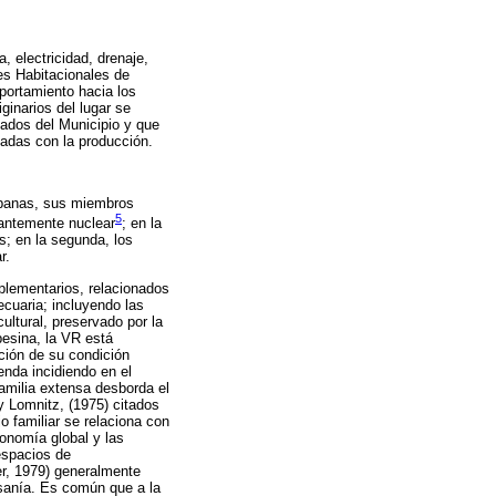
 electricidad, drenaje,
es Habitacionales de
portamiento hacia los
ginarios del lugar se
ados del Municipio y que
nadas con la producción.
rbanas, sus miembros
5
antemente nuclear
; en la
; en la segunda, los
r.
plementarios, relacionados
ecuaria; incluyendo las
ultural, preservado por la
pesina, la VR está
cción de su condición
nda incidiendo en el
amilia extensa desborda el
y Lomnitz, (1975) citados
jo familiar se relaciona con
onomía global y las
 espacios de
r, 1979) generalmente
esanía. Es común que a la