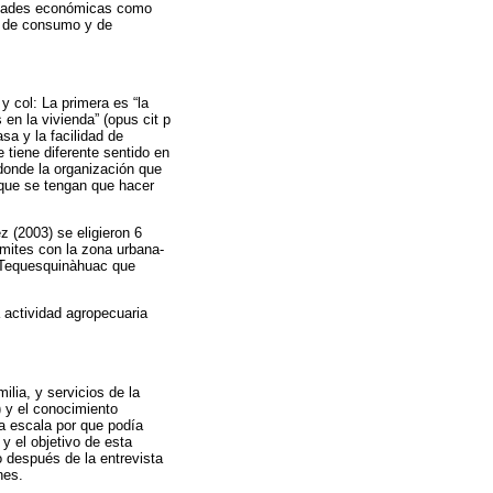
ividades económicas como
en de consumo y de
y col: La primera es “la
 en la vivienda” (opus cit p
sa y la facilidad de
 tiene diferente sentido en
 donde la organización que
 que se tengan que hacer
 (2003) se eligieron 6
mites con la zona urbana-
 y Tequesquinàhuac que
a actividad agropecuaria
lia, y servicios de la
) y el conocimiento
la escala por que podía
 y el objetivo de esta
o después de la entrevista
nes.