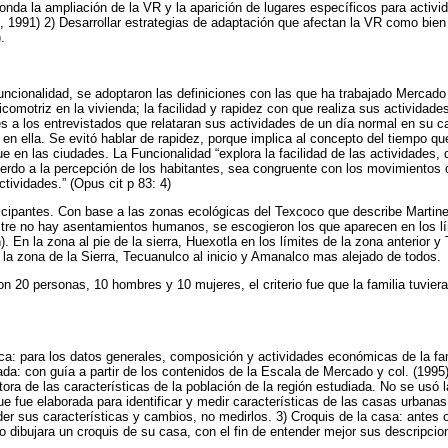
sponda la ampliación de la VR y la aparición de lugares específicos para act
, 1991) 2) Desarrollar estrategias de adaptación que afectan la VR como bi
.
uncionalidad, se adoptaron las definiciones con las que ha trabajado Mercado 
comotriz en la vivienda; la facilidad y rapidez con que realiza sus actividades
s a los entrevistados que relataran sus actividades de un día normal en su ca
en ella. Se evitó hablar de rapidez, porque implica al concepto del tiempo que
e en las ciudades. La Funcionalidad “explora la facilidad de las actividades,
uerdo a la percepción de los habitantes, sea congruente con los movimientos
ctividades.” (Opus cit p 83: 4)
icipantes. Con base a las zonas ecológicas del Texcoco que describe Martinez
stre no hay asentamientos humanos, se escogieron los que aparecen en los lí
n). En la zona al pie de la sierra, Huexotla en los límites de la zona anterior
n la zona de la Sierra, Tecuanulco al inicio y Amanalco mas alejado de todos.
n 20 personas, 10 hombres y 10 mujeres, el criterio fue que la familia tuvier
: para los datos generales, composición y actividades económicas de la fami
zada: con guía a partir de los contenidos de la Escala de Mercado y col. (1995
tora de las características de la población de la región estudiada. No se usó 
ue fue elaborada para identificar y medir características de las casas urbanas
er sus características y cambios, no medirlos. 3) Croquis de la casa: antes 
do dibujara un croquis de su casa, con el fin de entender mejor sus descripcio