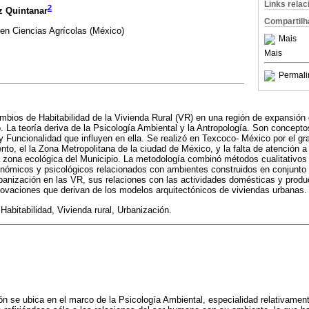
Links rela
2
z Quintanar
Compartilh
en Ciencias Agrícolas (México)
Mais
Mais
Permali
ambios de Habitabilidad de la Vivienda Rural (VR) en una región de expansión
o. La teoría deriva de la Psicología Ambiental y la Antropología. Son concepto
 y Funcionalidad que influyen en ella. Se realizó en Texcoco- México por el g
to, el la Zona Metropolitana de la ciudad de México, y la falta de atención a 
zona ecológica del Municipio. La metodología combinó métodos cualitativos 
onómicos y psicológicos relacionados con ambientes construidos en conjunto
anización en las VR, sus relaciones con las actividades domésticas y product
novaciones que derivan de los modelos arquitectónicos de viviendas urbanas.
abitabilidad, Vivienda rural, Urbanización.
ón se ubica en el marco de la Psicología Ambiental, especialidad relativamen