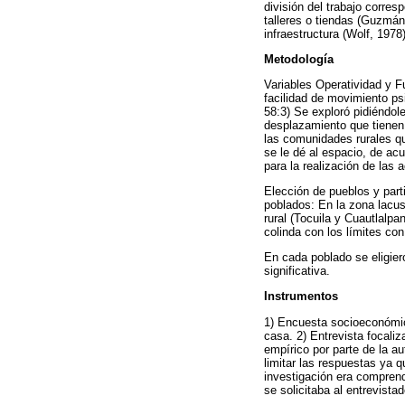
división del trabajo corre
talleres o tiendas (Guzmán
infraestructura (Wolf, 1978)
Metodología
Variables Operatividad y F
facilidad de movimiento psi
58:3) Se exploró pidiéndole
desplazamiento que tienen 
las comunidades rurales qu
se le dé al espacio, de ac
para la realización de las a
Elección de pueblos y part
poblados: En la zona lacu
rural (Tocuila y Cuautlalpa
colinda con los límites co
En cada poblado se eligiero
significativa.
Instrumentos
1) Encuesta socioeconómica
casa. 2) Entrevista focali
empírico por parte de la au
limitar las respuestas ya q
investigación era comprend
se solicitaba al entrevista