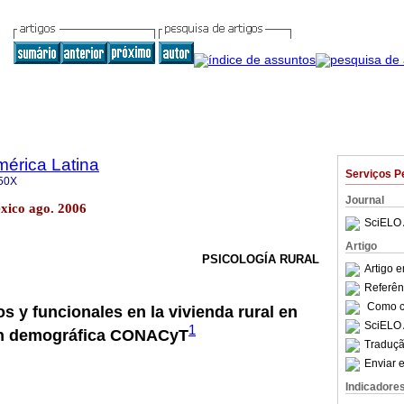
mérica Latina
Serviços P
50X
Journal
éxico ago. 2006
SciELO 
Artigo
PSICOLOGÍA RURAL
Artigo 
Referên
Como ci
s y funcionales en la vivienda rural en
SciELO 
1
ón demográfica CONACyT
Traduçã
Enviar e
Indicadore