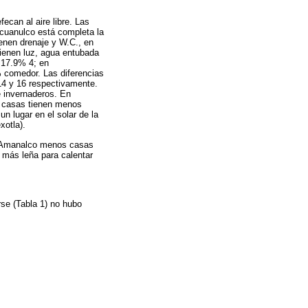
can al aire libre. Las
cuanulco está completa la
ienen drenaje y W.C., en
tienen luz, agua entubada
 17.9% 4; en
% comedor. Las diferencias
14 y 16 respectivamente.
e invernaderos. En
s casas tienen menos
 lugar en el solar de la
xotla).
En Amanalco menos casas
 más leña para calentar
rse (Tabla 1) no hubo