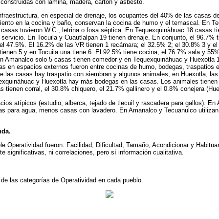
construidas con lámina, madera, cartón y asbesto.
aestructura, en especial de drenaje, los ocupantes del 40% de las casas defe
ento en la cocina y baño, conservan la cocina de humo y el temascal. En Te
s casas tuvieron W.C., letrina o fosa séptica. En Tequexquinàhuac 18 casas t
 servicio. En Tocuila y Cuautlalpan 19 tienen drenaje. En conjunto, el 96.7% 
 el 47.5%. El 16.2% de las VR tienen 1 recámara; el 32.5% 2; el 30.8% 3 y el
enen 5 y en Tocuila una tiene 6. El 92.5% tiene cocina, el 76.7% sala y 55
en Amanalco solo 5 casas tienen comedor y en Tequexquinàhuac y Huexotla 
ivas en espacios externos fueron entre cocinas de humo, bodegas, traspatios 
e las casas hay traspatio con siembran y algunos animales; en Huexotla, la
xquinàhuac y Huexotla hay más bodegas en las casas. Los animales tienen un
 tienen corral, el 30.8% chiquero, el 21.7% gallinero y el 0.8% conejera (Hue
os atípicos (estudio, alberca, tejado de tlecuil y rascadera para gallos). 
inas para agua, menos casas con lavadero. En Amanalco y Tecuanulco utilizan
nda.
ble Operatividad fueron: Facilidad, Dificultad, Tamaño, Acondicionar y Habitua
e significativas, ni correlaciones, pero sí información cualitativa.
 de las categorías de Operatividad en cada pueblo