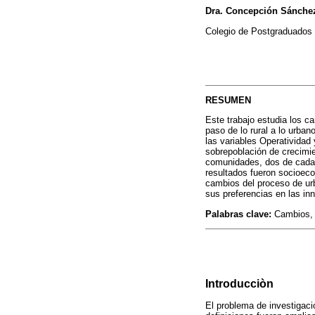
Dra. Concepción Sánche
Colegio de Postgraduados 
RESUMEN
Este trabajo estudia los c
paso de lo rural a lo urban
las variables Operatividad
sobrepoblación de crecimien
comunidades, dos de cada 
resultados fueron socioec
cambios del proceso de urb
sus preferencias en las in
Palabras clave:
Cambios, H
Introducciòn
El problema de investigaci