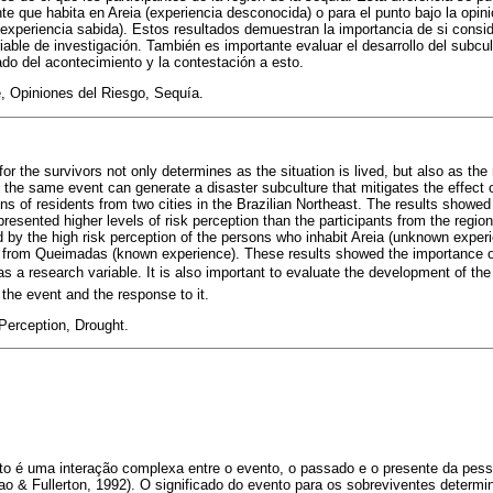
nte que habita en Areia (experiencia desconocida) o para el punto bajo la opini
xperiencia sabida). Estos resultados demuestran la importancia de si conside
iable de investigación. También es importante evaluar el desarrollo del subcul
ado del acontecimiento y la contestación a esto.
, Opiniones del Riesgo, Sequía.
or the survivors not only determines as the situation is lived, but also as the 
the same event can generate a disaster subculture that mitigates the effect o
ns of residents from two cities in the Brazilian Northeast. The results showed 
presented higher levels of risk perception than the participants from the region
 by the high risk perception of the persons who inhabit Areia (unknown experi
s from Queimadas (known experience). These results showed the importance o
n as a research variable. It is also important to evaluate the development of th
the event and the response to it.
Perception, Drought.
nto é uma interação complexa entre o evento, o passado e o presente da pe
Kao & Fullerton, 1992). O significado do evento para os sobreviventes deter