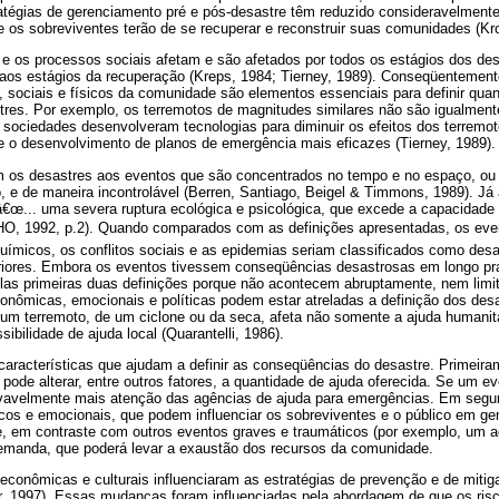
tégias de gerenciamento pré e pós-desastre têm reduzido consideravelmente
os sobreviventes terão de se recuperar e reconstruir suas comunidades (Kro
os processos sociais afetam e são afetados por todos os estágios dos des
 aos estágios da recuperação (Kreps, 1984; Tierney, 1989). Conseqüentement
, sociais e físicos da comunidade são elementos essenciais para definir qua
tres. Por exemplo, os terremotos de magnitudes similares não são igualment
sociedades desenvolveram tecnologias para diminuir os efeitos dos terremo
 e o desenvolvimento de planos de emergência mais eficazes (Tierney, 1989).
am os desastres aos eventos que são concentrados no tempo e no espaço, o
 e de maneira incontrolável (Berren, Santiago, Beigel & Timmons, 1989). Já 
€œ... uma severa ruptura ecológica e psicológica, que excede a capacidade
HO, 1992, p.2). Quando comparados com as definições apresentadas, os eve
uímicos, os conflitos sociais e as epidemias seriam classificados como desa
iores. Embora os eventos tivessem conseqüências desastrosas em longo pr
las primeiras duas definições porque não acontecem abruptamente, nem limi
onômicas, emocionais e políticas podem estar atreladas a definição dos des
um terremoto, de um ciclone ou da seca, afeta não somente a ajuda humanitá
ilidade de ajuda local (Quarantelli, 1986).
 características que ajudam a definir as conseqüências do desastre. Primeir
ode alterar, entre outros fatores, a quantidade de ajuda oferecida. Se um ev
vavelmente mais atenção das agências de ajuda para emergências. Em segun
icos e emocionais, que podem influenciar os sobreviventes e o público em gene
, em contraste com outros eventos graves e traumáticos (por exemplo, um a
 demanda, que poderá levar a exaustão dos recursos da comunidade.
econômicas e culturais influenciaram as estratégias de prevenção e de miti
r, 1997). Essas mudanças foram influenciadas pela abordagem de que os risc