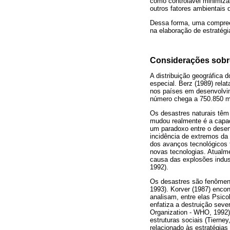
como controlável minimizar
outros fatores ambientais
Dessa forma, uma compreen
na elaboração de estratégi
Considerações sobr
A distribuição geográfica
especial. Berz (1989) rela
nos países em desenvolvim
número chega a 750.850 m
Os desastres naturais têm
mudou realmente é a capac
um paradoxo entre o desen
incidência de extremos da
dos avanços tecnológicos
novas tecnologias. Atual
causa das explosões indust
1992).
Os desastres são fenômen
1993). Korver (1987) encon
analisam, entre elas Psico
enfatiza a destruição sev
Organization - WHO, 1992
estruturas sociais (Tierne
relacionado às estratégia