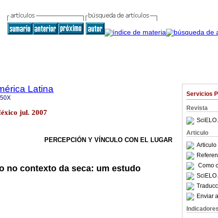
mérica Latina
Servicios 
350X
Revista
éxico jul. 2007
SciELO 
Articulo
PERCEPCIÓN Y VÍNCULO CON EL LUGAR
Articul
Referenc
Como ci
o no contexto da seca: um estudo
SciELO 
Traducc
Enviar a
Indicadore