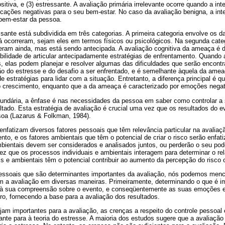
positiva, e (3) estressante. A avaliação primária irrelevante ocorre quando a 
cações negativas para o seu bem-estar. No caso da avaliação benigna, a int
 bem-estar da pessoa.
ssante está subdividida em três categorias. A primeira categoria envolve os 
á ocorreram, sejam eles em termos físicos ou psicológicos. Na segunda cat
ram ainda, mas está sendo antecipada. A avaliação cognitiva da ameaça é d
sibilidade de articular antecipadamente estratégias de enfrentamento. Quand
s, elas podem planejar e resolver algumas das dificuldades que serão encontra
ção do estresse e do desafio a ser enfrentado, e é semelhante àquela da am
e estratégias para lidar com a situação. Entretanto, a diferença principal é q
o crescimento, enquanto que a da ameaça é caracterizado por emoções negat
cundária, a ênfase é nas necessidades da pessoa em saber como controlar a 
esultado. Esta estratégia de avaliação é crucial uma vez que os resultados d
soa (Lazarus & Folkman, 1984).
nfatizam diversos fatores pessoais que têm relevância particular na avaliaçã
nto, e os fatores ambientais que têm o potencial de criar o risco serão enfat
mbientais devem ser considerados e analisados juntos, ou perderão o seu pod
vez que os processos individuais e ambientais interagem para determinar o r
s e ambientais têm o potencial contribuir ao aumento da percepção do risco o
pessoais que são determinantes importantes da avaliação, nós podemos men
am a avaliação em diversas maneiras. Primeiramente, determinando o que é i
à sua compreensão sobre o evento, e conseqüentemente as suas emoções e 
ro, fornecendo a base para a avaliação dos resultados.
m importantes para a avaliação, as crenças a respeito do controle pessoal e
ante para à teoria do estresse. A maioria dos estudos sugere que a avaliação