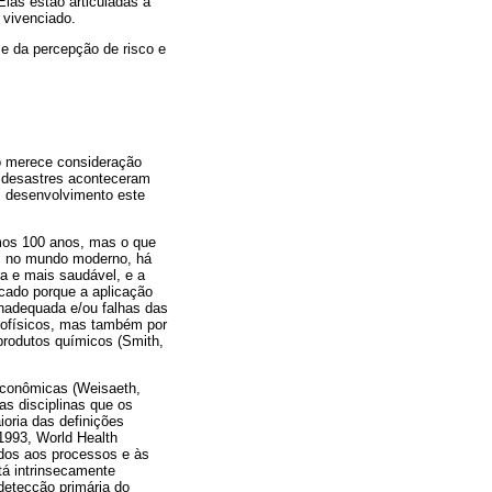
Elas estão articuladas a
 vivenciado.
e da percepção de risco e
to merece consideração
1 desastres aconteceram
m desenvolvimento este
imos 100 anos, mas o que
o, no mundo moderno, há
a e mais saudável, e a
icado porque a aplicação
nadequada e/ou falhas das
eofísicos, mas também por
 produtos químicos (Smith,
econômicas (Weisaeth,
as disciplinas que os
ioria das definições
1993, World Health
dos aos processos e às
tá intrinsecamente
detecção primária do