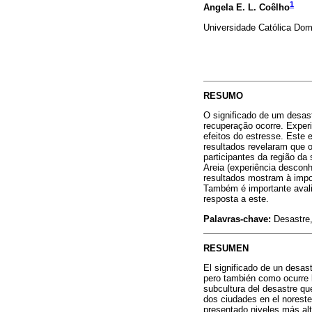
1
Angela E. L. Coêlho
Universidade Católica Do
RESUMO
O significado de um desas
recuperação ocorre. Exper
efeitos do estresse. Este 
resultados revelaram que 
participantes da região da
Areia (experiência descon
resultados mostram à impo
Também é importante avalia
resposta a este.
Palavras-chave:
Desastre,
RESUMEN
El significado de un desas
pero también como ocurre 
subcultura del desastre que
dos ciudades en el noreste
presentado niveles más alto