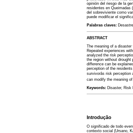
opinión del riesgo de la ge
residentes en Queimadas (e
del sobreviviente como var
puede modificar el signific
Palabras claves:
Desastre
ABSTRACT
The meaning of a disaster f
Repeated experiences with 
analyzed the risk perceptio
the region without drought 
difference can be explained
perception of the resident
survivorâs risk perceptio
can modify the meaning of 
Keywords:
Disaster, Risk 
Introdução
O significado de todo eve
contexto social (Ursano, 