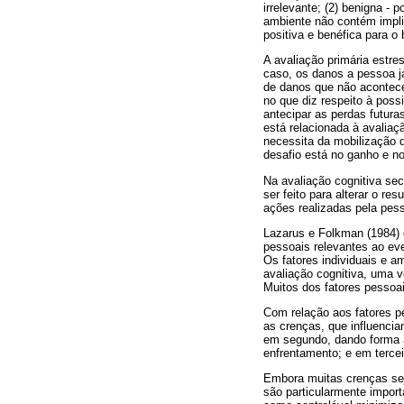
irrelevante; (2) benigna - 
ambiente não contém impli
positiva e benéfica para o
A avaliação primária estre
caso, os danos a pessoa j
de danos que não acontece
no que diz respeito à pos
antecipar as perdas futura
está relacionada à avalia
necessita da mobilização d
desafio está no ganho e n
Na avaliação cognitiva se
ser feito para alterar o r
ações realizadas pela pes
Lazarus e Folkman (1984) e
pessoais relevantes ao eve
Os fatores individuais e a
avaliação cognitiva, uma 
Muitos dos fatores pessoai
Com relação aos fatores 
as crenças, que influenci
em segundo, dando forma 
enfrentamento; e em tercei
Embora muitas crenças seja
são particularmente import