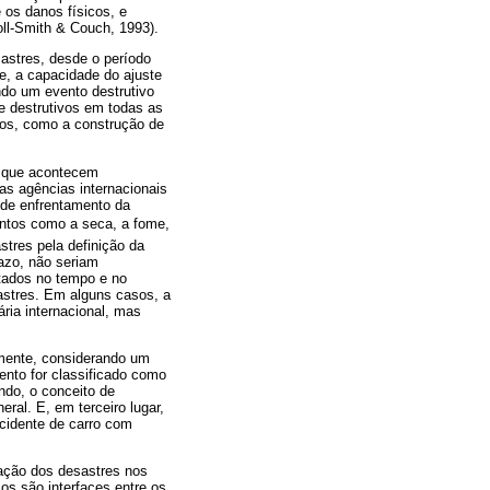
 os danos físicos, e
ll-Smith & Couch, 1993).
astres, desde o período
e, a capacidade do ajuste
ndo um evento destrutivo
e destrutivos em todas as
tos, como a construção de
u que acontecem
as agências internacionais
 de enfrentamento da
ntos como a seca, a fome,
stres pela definição da
azo, não seriam
tados no tempo e no
astres. Em alguns casos, a
ria internacional, mas
amente, considerando um
ento for classificado como
do, o conceito de
ral. E, em terceiro lugar,
cidente de carro com
gação dos desastres nos
os são interfaces entre os