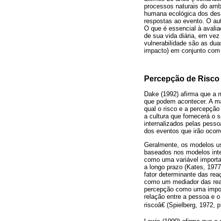
processos naturais do amb
humana ecológica dos desa
respostas ao evento. O au
O que é essencial à avalia
de sua vida diária, em vez
vulnerabilidade são as du
impacto) em conjunto com a
Percepção de Risco
Dake (1992) afirma que a 
que podem acontecer. A mai
qual o risco e a percepçã
a cultura que fornecerá o 
internalizados pelas pesso
dos eventos que irão ocorr
Geralmente, os modelos us
baseados nos modelos inter
como uma variável importa
a longo prazo (Kates, 1977
fator determinante das re
como um mediador das reaç
percepção como uma import
relação entre a pessoa e 
riscoâ€ (Spielberg, 1972, p