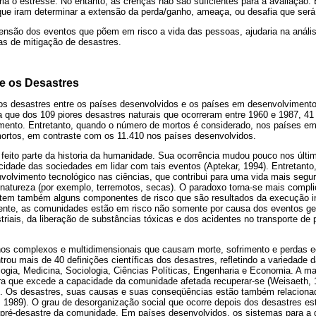
ia o estresse. No entanto, as crenças não são suficientes para a avaliação. 
 que iram determinar a extensão da perda/ganho, ameaça, ou desafia que será
são dos eventos que põem em risco a vida das pessoas, ajudaria na anális
as de mitigação de desastres.
e os Desastres
 dos desastres entre os países desenvolvidos e os países em desenvolvimen
ta que dos 109 piores desastres naturais que ocorreram entre 1960 e 1987, 4
ento. Entretanto, quando o número de mortos é considerado, nos países e
ortos, em contraste com os 11.410 nos países desenvolvidos.
 feito parte da historia da humanidade. Sua ocorrência mudou pouco nos últ
idade das sociedades em lidar com tais eventos (Aptekar, 1994). Entretant
volvimento tecnológico nas ciências, que contribui para uma vida mais segur
 natureza (por exemplo, terremotos, secas). O paradoxo torna-se mais compl
 tem também alguns componentes de risco que são resultados da execução i
mente, as comunidades estão em risco não somente por causa dos eventos g
riais, da liberação de substâncias tóxicas e dos acidentes no transporte de
os complexos e multidimensionais que causam morte, sofrimento e perdas 
trou mais de 40 definições científicas dos desastres, refletindo a variedade d
logia, Medicina, Sociologia, Ciências Políticas, Engenharia e Economia. A ma
era que excede a capacidade da comunidade afetada recuperar-se (Weisaeth, 
). Os desastres, suas causas e suas conseqüências estão também relaciona
y, 1989). O grau de desorganização social que ocorre depois dos desastres es
s pré-desastre da comunidade. Em países desenvolvidos, os sistemas para a 