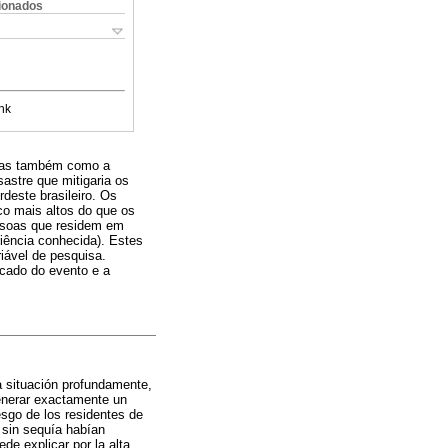
cionados
nk
 mas também como a
stre que mitigaria os
deste brasileiro. Os
co mais altos do que os
essoas que residem em
iência conhecida). Estes
iável de pesquisa.
icado do evento e a
a situación profundamente,
enerar exactamente un
esgo de los residentes de
n sin sequía habían
de explicar por la alta