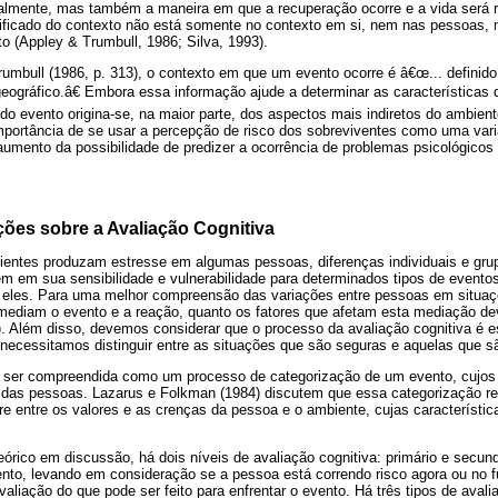
cialmente, mas também a maneira em que a recuperação ocorre e a vida será r
ificado do contexto não está somente no contexto em si, nem nas pessoas,
o (Appley & Trumbull, 1986; Silva, 1993).
umbull (1986, p. 313), o contexto em que um evento ocorre é â€œ... definid
geográfico.â€ Embora essa informação ajude a determinar as características
 do evento origina-se, na maior parte, dos aspectos mais indiretos do ambien
importância de se usar a percepção de risco dos sobreviventes como uma var
aumento da possibilidade de predizer a ocorrência de problemas psicológico
ões sobre a Avaliação Cognitiva
ntes produzam estresse em algumas pessoas, diferenças individuais e grup
em em sua sensibilidade e vulnerabilidade para determinados tipos de even
a eles. Para uma melhor compreensão das variações entre pessoas em situaçõ
mediam o evento e a reação, quanto os fatores que afetam esta mediação d
. Além disso, devemos considerar que o processo da avaliação cognitiva é e
necessitamos distinguir entre as situações que são seguras e aquelas que s
e ser compreendida como um processo de categorização de um evento, cujos
 das pessoas. Lazarus e Folkman (1984) discutem que essa categorização refl
e entre os valores e as crenças da pessoa e o ambiente, cujas característi
rico em discussão, há dois níveis de avaliação cognitiva: primário e secundá
nto, levando em consideração se a pessoa está correndo risco agora ou no fu
aliação do que pode ser feito para enfrentar o evento. Há três tipos de avalia