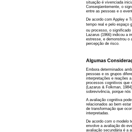
situação é vivenciada ini
Conseqüentemente, o sign
entre as pessoas e o event
De acordo com Appley e Tr
tempo real e pelo espaço 
ou processo, o significado
Lazarus (1966) indicou a 
estresse, e demonstrou o 
percepção de risco.
Algumas Consideraç
Embora determinados ambie
pessoas e os grupos difer
interpretações e reações 
processos cognitivos que 
(Lazarus & Folkman, 1984)
sobrevivência, porque nós 
A avaliação cognitiva pod
relacionados ao bem estar
de transformação que ocorr
interpretadas.
De acordo com o modelo teó
envolve a avaliação do eve
avaliação secundária é a av