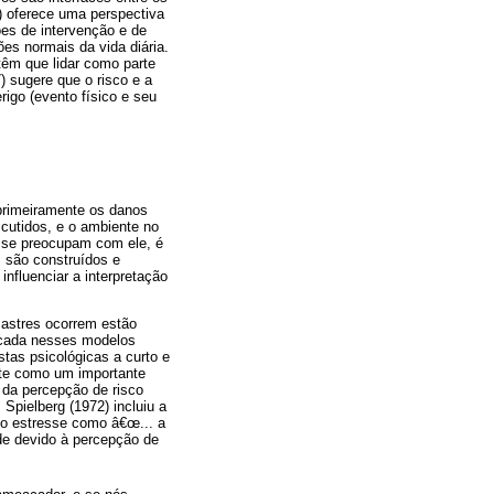
) oferece uma perspectiva
es de intervenção e de
es normais da vida diária.
têm que lidar como parte
) sugere que o risco e a
igo (evento físico e seu
primeiramente os danos
scutidos, e o ambiente no
e se preocupam com ele, é
s são construídos e
influenciar a interpretação
astres ocorrem estão
ficada nesses modelos
tas psicológicas a curto e
ante como um importante
 da percepção de risco
pielberg (1972) incluiu a
 o estresse como â€œ... a
de devido à percepção de