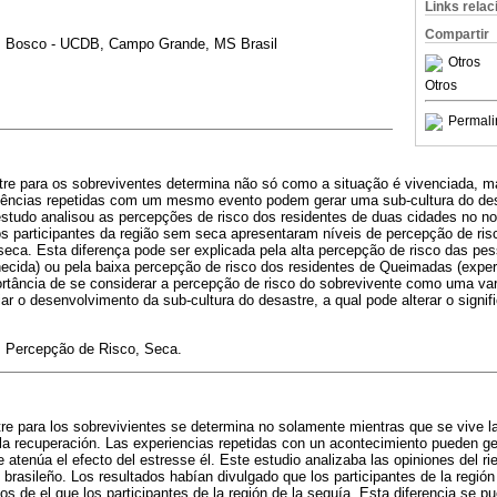
Links rela
Compartir
m Bosco - UCDB, Campo Grande, MS Brasil
Otros
Otros
Permali
tre para os sobreviventes determina não só como a situação é vivenciada,
iências repetidas com um mesmo evento podem gerar uma sub-cultura do desa
estudo analisou as percepções de risco dos residentes de duas cidades no nor
os participantes da região sem seca apresentaram níveis de percepção de ris
 seca. Esta diferença pode ser explicada pela alta percepção de risco das p
hecida) ou pela baixa percepção de risco dos residentes de Queimadas (exper
rtância de se considerar a percepção de risco do sobrevivente como uma var
r o desenvolvimento da sub-cultura do desastre, a qual pode alterar o signif
 Percepção de Risco, Seca.
tre para los sobrevivientes se determina no solamente mientras que se vive l
la recuperación. Las experiencias repetidas con un acontecimiento pueden g
 atenúa el efecto del estresse él. Este estudio analizaba las opiniones del ri
 brasileño. Los resultados habían divulgado que los participantes de la regió
s de el que los participantes de la región de la sequía. Esta diferencia se pue