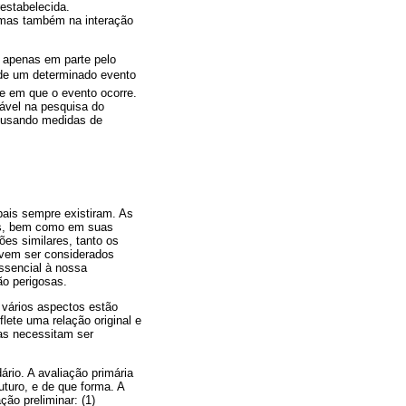
estabelecida.
 mas também na interação
o apenas em parte pelo
 de um determinado evento
te em que o evento ocorre.
iável na pesquisa do
s usando medidas de
ais sempre existiram. As
tos, bem como em suas
es similares, tanto os
evem ser considerados
ssencial à nossa
ão perigosas.
 vários aspectos estão
ete uma relação original e
cas necessitam ser
rio. A avaliação primária
turo, e de que forma. A
ção preliminar: (1)