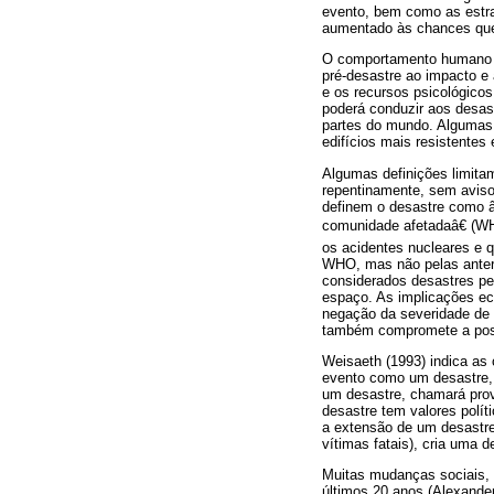
evento, bem como as estra
aumentado às chances que 
O comportamento humano e 
pré-desastre ao impacto e
e os recursos psicológicos
poderá conduzir aos desas
partes do mundo. Algumas 
edifícios mais resistentes
Algumas definições limit
repentinamente, sem aviso,
definem o desastre como â
comunidade afetadaâ€ (W
os acidentes nucleares e q
WHO, mas não pelas anter
considerados desastres pe
espaço. As implicações ec
negação da severidade de 
também compromete a possib
Weisaeth (1993) indica as
evento como um desastre, p
um desastre, chamará pro
desastre tem valores polít
a extensão de um desastre
vítimas fatais), cria uma
Muitas mudanças sociais, 
últimos 20 anos (Alexande