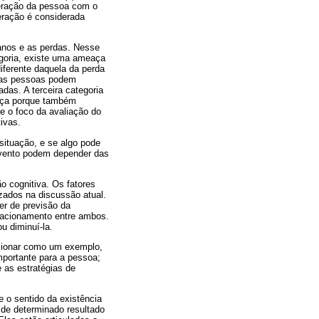
interação da pessoa com o
eração é considerada
danos e as perdas. Nesse
egoria, existe uma ameaça
iferente daquela da perda
o as pessoas podem
das. A terceira categoria
eaça porque também
ue o foco da avaliação do
ivas.
situação, e se algo pode
o evento podem depender das
o cognitiva. Os fatores
izados na discussão atual.
er de previsão da
elacionamento entre ambos.
u diminuí-la.
cionar como um exemplo,
mportante para a pessoa;
as estratégias de
 o sentido da existência
 de determinado resultado