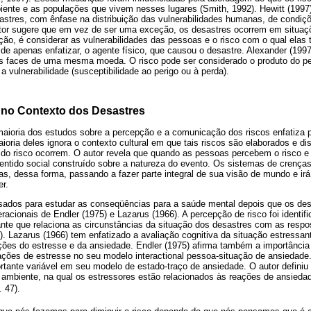
iente e as populações que vivem nesses lugares (Smith, 1992). Hewitt (1997
stres, com ênfase na distribuição das vulnerabilidades humanas, de condiçõ
tor sugere que em vez de ser uma exceção, os desastres ocorrem em situaçõ
ção, é considerar as vulnerabilidades das pessoas e o risco com o qual elas 
 de apenas enfatizar, o agente físico, que causou o desastre. Alexander (1997
as faces de uma mesma moeda. O risco pode ser considerado o produto do per
 vulnerabilidade (susceptibilidade ao perigo ou à perda).
 no Contexto dos Desastres
maioria dos estudos sobre a percepção e a comunicação dos riscos enfatiza 
oria deles ignora o contexto cultural em que tais riscos são elaborados e di
o do risco ocorrem. O autor revela que quando as pessoas percebem o risco 
sentido social construído sobre a natureza do evento. Os sistemas de crença
as, dessa forma, passando a fazer parte integral de sua visão de mundo e irá 
er.
ados para estudar as conseqüências para a saúde mental depois que os des
acionais de Endler (1975) e Lazarus (1966). A percepção de risco foi identi
nte que relaciona as circunstâncias da situação dos desastres com as respos
). Lazarus (1966) tem enfatizado a avaliação cognitiva da situação estress
ações do estresse e da ansiedade. Endler (1975) afirma também a importância
ões de estresse no seu modelo interactional pessoa-situação de ansiedade. S
ante variável em seu modelo de estado-traço de ansiedade. O autor definiu
o ambiente, na qual os estressores estão relacionados às reações de ansieda
. 47).