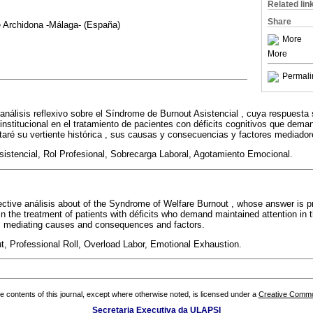
Related lin
Share
 Archidona -Málaga- (España)
More
More
Permali
 análisis reflexivo sobre el Síndrome de Burnout Asistencial , cuya respuesta
 institucional en el tratamiento de pacientes con déficits cognitivos que dem
ataré su vertiente histórica , sus causas y consecuencias y factores mediador
istencial, Rol Profesional, Sobrecarga Laboral, Agotamiento Emocional.
flective análisis about of the Syndrome of Welfare Burnout , whose answer is 
in the treatment of patients with déficits who demand maintained attention in th
 its mediating causes and consequences and factors.
, Professional Roll, Overload Labor, Emotional Exhaustion.
the contents of this journal, except where otherwise noted, is licensed under a
Creative Common
Secretaria Executiva da ULAPSI