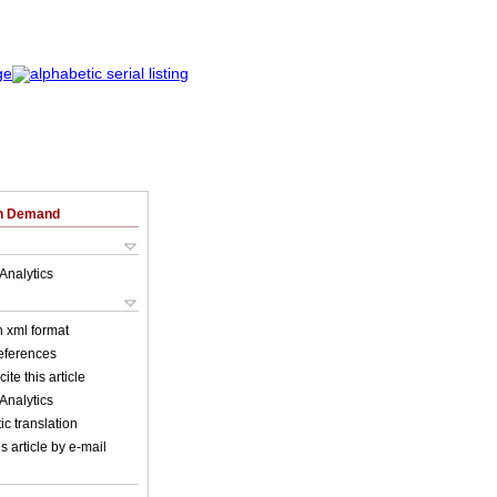
on Demand
Analytics
in xml format
references
ite this article
Analytics
c translation
s article by e-mail