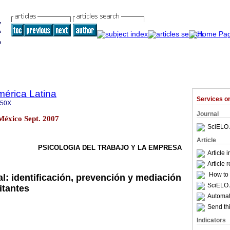
mérica Latina
Services 
350X
Journal
México Sept. 2007
SciELO 
Article
PSICOLOGIA DEL TRABAJO Y LA EMPRESA
Article 
Article 
How to c
l: identificación, prevención y mediación
SciELO 
itantes
Automati
Send thi
Indicators