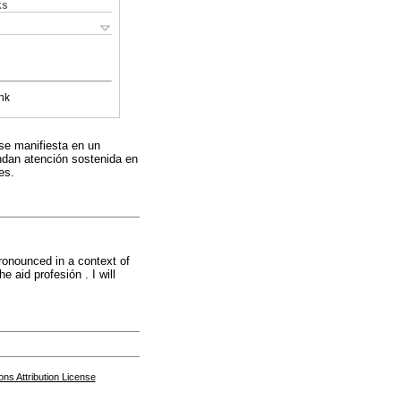
ks
nk
 se manifiesta en un
andan atención sostenida en
es.
pronounced in a context of
e aid profesión . I will
s Attribution License