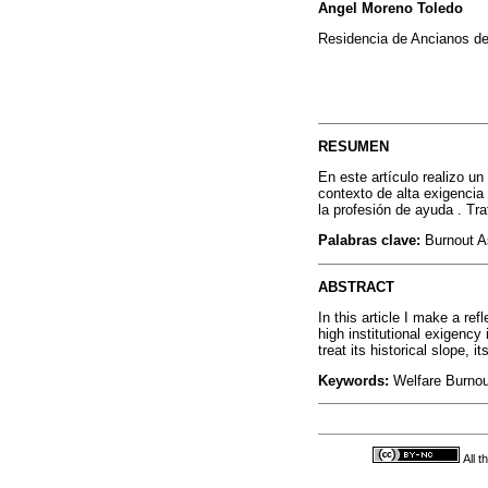
Angel Moreno Toledo
Residencia de Ancianos de
RESUMEN
En este artículo realizo un
contexto de alta exigencia
la profesión de ayuda . Tr
Palabras clave:
Burnout As
ABSTRACT
In this article I make a re
high institutional exigency 
treat its historical slope,
Keywords:
Welfare Burnout
All 