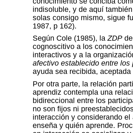
conocimiento se conciba como
indisoluble, y de aquí tambié
solas consigo mismo, sigue f
1987, p 162).
Según Cole (1985), la
ZDP
del
cognoscitivo a los conocimient
interactivos y a la organizació
afectivo establecido entre los 
ayuda sea recibida, aceptada 
Por otra parte, la relación par
aprendiz contempla una relaci
bidireccional entre los partic
no son fijos ni preestablecid
interacción y considerando el 
enseña y quién aprende. Proc