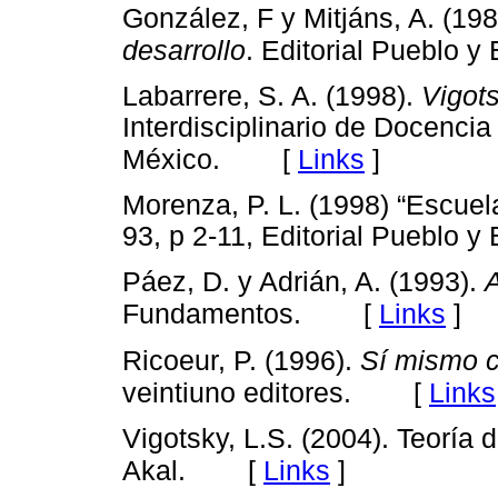
González, F y Mitjáns, A. (19
desarrollo
. Editorial Pueblo 
Labarrere, S. A. (1998).
Vigot
Interdisciplinario de Docencia
[
Links
]
México.
Morenza, P. L. (1998) “Escuela
93, p 2-11, Editorial Pueblo 
Páez, D. y Adrián, A. (1993).
A
[
Links
]
Fundamentos.
Ricoeur, P. (1996).
Sí mismo 
[
Links
veintiuno editores.
Vigotsky, L.S. (2004). Teoría 
[
Links
]
Akal.