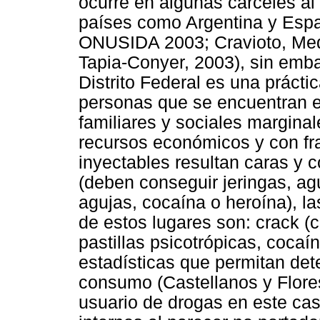
ocurre en algunas cárceles al 
países como Argentina y Españ
ONUSIDA 2003; Cravioto, Med
Tapia-Conyer, 2003), sin emba
Distrito Federal es una prácti
personas que se encuentran e
familiares y sociales margina
recursos económicos y con fra
inyectables resultan caras y c
(deben conseguir jeringas, agu
agujas, cocaína o heroína), l
de estos lugares son: crack (
pastillas psicotrópicas, cocaí
estadísticas que permitan det
consumo (Castellanos y Flores
usuario de drogas en este cas