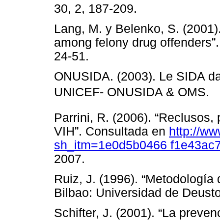
30, 2, 187-209.
Lang, M. y Belenko, S. (2001).
among felony drug offenders”.
24-51.
ONUSIDA. (2003). Le SIDA dans
UNICEF- ONUSIDA & OMS.
Parrini, R. (2006). “Reclusos,
VIH”. Consultada en
http://ww
sh_itm=1e0d5b0466 f1e43ac
2007.
Ruiz, J. (1996). “Metodología d
Bilbao: Universidad de Deusto
Schifter, J. (2001). “La preve