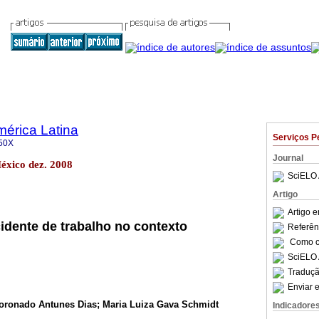
mérica Latina
Serviços P
50X
Journal
México dez. 2008
SciELO 
Artigo
Artigo 
cidente de trabalho no contexto
Referên
Como ci
SciELO 
Traduçã
Enviar e
oronado Antunes Dias; Maria Luiza Gava Schmidt
Indicadore