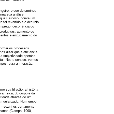
ngeiro, o que determinou
nua sua análise
rique Cardoso, houve um
foi revertido e o declínio
emprego, decorrência do
produtivas, aumento do
amentos e enxugamento do
formar os processos
mos dizer que a eficiência
a subjetividade operária
ital. Neste sentido, vemos
pes, para a interação,
 sua filiação, a história
ra física, do corpo e da
tidade através de um
ingularizado. Num grupo
e – sozinhos certamente
anos (Ciampa, 1990,