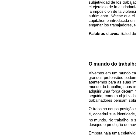
subjetividad de los trabaja
el ejercicio de la ciudada
la imposición de la violenc
sufrimiento. Nótese que el 
capitalismo introducida en
engañar los trabajadores, 
Palabras-claves:
Salud del
O mundo do trabalho
Vivemos em um mundo capi
grandes pretensões podem
atentemos para as suas imp
mundo do trabalho, suas im
adquirir uma força determi
seguida, como a objetivida
trabalhadores pensam sobre
O trabalho ocupa posição c
é, constitui sua identidade
no mundo. No trabalho, o su
desejos e produção de nov
Embora haja uma coletivid