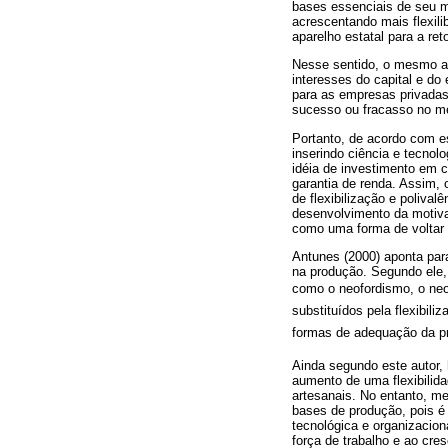
bases essenciais de seu m
acrescentando mais flexil
aparelho estatal para a r
Nesse sentido, o mesmo au
interesses do capital e d
para as empresas privadas,
sucesso ou fracasso no m
Portanto, de acordo com e
inserindo ciência e tecnol
idéia de investimento em 
garantia de renda. Assim, 
de flexibilização e poliva
desenvolvimento da motiva
como uma forma de voltar a
Antunes (2000) aponta para
na produção. Segundo ele,
como o neofordismo, o neot
substituídos pela flexibi
formas de adequação da pro
Ainda segundo este autor,
aumento de uma flexibilid
artesanais. No entanto, m
bases de produção, pois é 
tecnológica e organizacion
força de trabalho e ao cre