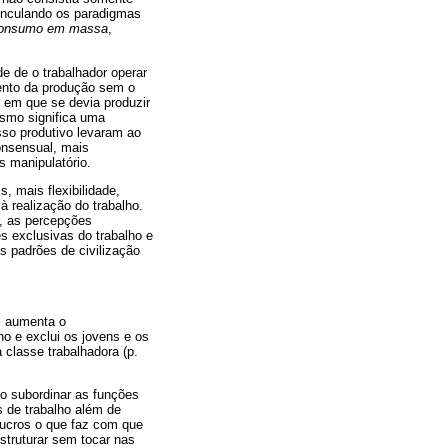
vinculando os paradigmas
consumo em massa
,
e de o trabalhador operar
ento da produção sem o
 em que se devia produzir
ismo significa uma
sso produtivo levaram ao
onsensual, mais
s manipulatório.
 mais flexibilidade,
à realização do trabalho.
a, as percepções
s exclusivas do trabalho e
s padrões de civilização
o, aumenta o
no e exclui os jovens e os
 classe trabalhadora (p.
ao subordinar as funções
s de trabalho além de
lucros o que faz com que
struturar sem tocar nas