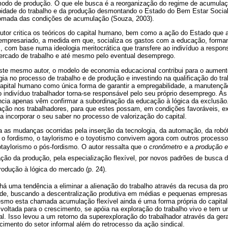
odo de produção. O que ele busca é a reorganização do regime de acumulação
ibidade do trabalho e da produção desmontando o Estado do Bem Estar Social
etomada das condições de acumulação (Souza, 2003).
tor critica os teóricos do capital humano, bem como a ação do Estado que 
o empresariado, a medida em que, socializa os gastos com a educação, form
 com base numa ideologia meritocrática que transfere ao indivíduo a respons
ercado de trabalho e até mesmo pelo eventual desemprego.
ste mesmo autor, o modelo de economia educacional contribui para o aumento
ogia no processo de trabalho e de produção e investindo na qualificação do tr
capital humano como única forma de garantir a empregabilidade, a manutenção
o indivíduo trabalhador torna-se responsável pelo seu próprio desemprego. As t
lência apenas vêm confirmar a subordinação da educação à lógica da exclusão
ção nos trabalhadores, para que estes possam, em condições favoráveis, exe
 incorporar o seu saber no processo de valorização do capital.
 as mudanças ocorridas pela inserção da tecnologia, da automação, da robót
 o fordismo, o taylorismo e o toyotismo convivem agora com outros processo
aylorismo o pós-fordismo. O autor ressalta que o
cronômetro
e a
produção e
lização da produção, pela especialização flexível, por novos padrões de busca
dução à lógica do mercado (p. 24).
 há uma tendência a eliminar a alienação do trabalho através da recusa da 
ade, buscando a descentralização produtiva em médias e pequenas empresas
esmo esta chamada acumulação flexível ainda é uma forma própria do capit
voltada para o crescimento, se apóia na exploração do trabalho vivo e tem u
al. Isso levou a um retorno da superexploração do trabalhador através da g
scimento do setor informal além do retrocesso da ação sindical.