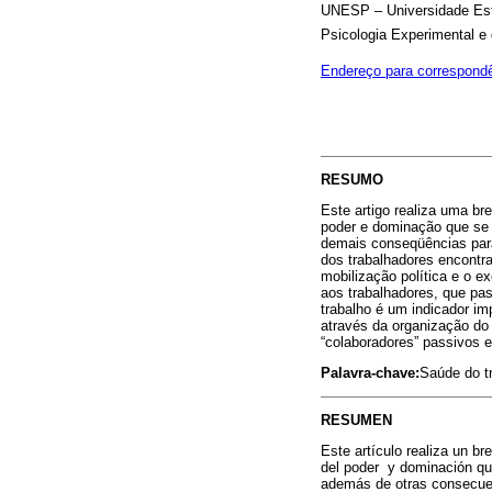
UNESP – Universidade Esta
Psicologia Experimental e d
Endereço para correspond
RESUMO
Este artigo realiza uma b
poder e dominação que se 
demais conseqüências para 
dos trabalhadores encontr
mobilização política e o e
aos trabalhadores, que pa
trabalho é um indicador im
através da organização do 
“colaboradores” passivos e
Palavra-chave:
Saúde do tr
RESUMEN
Este artículo realiza un b
del poder y dominación que
además de otras consecuenc