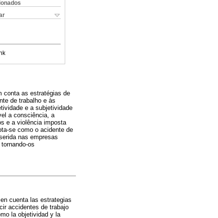
cionados
ar
nk
 conta as estratégias de
te de trabalho e às
tividade e a subjetividade
el a consciência, a
os e a violência imposta
ota-se como o acidente de
inserida nas empresas
, tornando-os
 en cuenta las estrategias
ir accidentes de trabajo
mo la objetividad y la