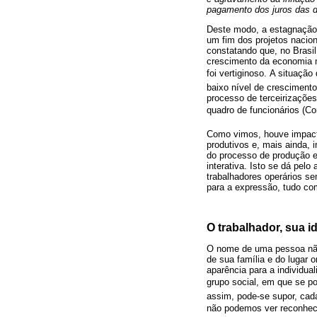
pagamento dos juros das dí
Deste modo, a estagnação 
um fim dos projetos nacio
constatando que, no Brasi
crescimento da economia no
foi vertiginoso. A situaç
baixo nível de cresciment
processo de terceirizaçõe
quadro de funcionários (Co
Como vimos, houve impacta
produtivos e, mais ainda, 
do processo de produção e 
interativa. Isto se dá pel
trabalhadores operários s
para a expressão, tudo com
O trabalhador, sua i
O nome de uma pessoa não 
de sua família e do lugar 
aparência para a individ
grupo social, em que se po
assim, pode-se supor, cad
não podemos ver reconhe