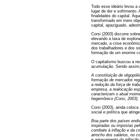
Todo esse ideário levou a
lugar de dor e sofrimento. 
finalidades do capital. Àq
transformado em mero obje
capital, apaziguado, adest
Corsi (2003) discorre sobr
elevando a taxa de explora
mercado, a crise econômic
dos trabalhadores e dos si
formação de um enorme co
O capitalismo buscou a re
acumulação. Sendo assim
A constituição de oligopól
formação de mercados regio
a redução da força de trab
empresa, a realocação esp
caracterizam o atual mome
hegemônico (Corsi, 2003)
.
Corsi (2003), ainda coloc
social e política que atin
Boa parte dos países endi
inspiradas ou impostas pe
combate à inflação e da cr
arrocho dos salários, no 
e agravamento da inflação 