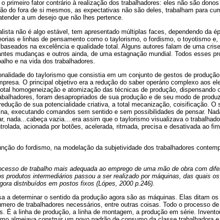
 o primeiro fator contrário à realização dos trabalhadores: eles não são dono
ção do fora de si mesmos, as expectativas não são deles, trabalham para cu
 atender a um desejo que não lhes pertence.
lista não é algo estável, tem apresentado múltiplas faces, dependendo da ép
teorias e linhas de pensamento como o taylorismo, o fordismo, o toyotismo e
baseados na excelência e qualidade total. Alguns autores falam de uma crise
tantes mudanças e outros ainda, de uma estagnação mundial. Todos esses 
alho e na vida dos trabalhadores.
ionalidade do taylorismo que consistia em um conjunto de gestos de produçã
mpresa. O principal objetivo era a redução do saber operário complexo aos e
total homogeneização e atomização das técnicas de produção, dispensando o
trabalhadores, foram desapropriados de sua produção e de seu modo de produz
redução de sua potencialidade criativa, a total mecanização, coisificação. O s
a, executando comandos sem sentido e sem possibilidades de pensar. Nada
ar, nada...cabeça vazia....era assim que o taylorismo visualizava o trabalha
rolada, acionada por botões, acelerada, ritmada, precisa e desativada ao fim
função do fordismo, na modelação da subjetividade dos trabalhadores conte
rocesso de trabalho mais adequada ao emprego de uma mão de obra com dife
os produtos intermediários passou a ser realizado por máquinas, das quais os
ra distribuídos em postos fixos (Lópes, 2000 p.246).
a a determinar o sentido da produção agora são as máquinas. Elas ditam os
úmero de trabalhadores necessários, entre outras coisas. Todo o processo de
 É a linha de produção, a linha de montagem, a produção em série. Inventou
smo almejava construir um novo padrão de consumo da classe trabalhadora e