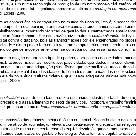
rativa, e sim numa tecnologia de produção de um novo modelo civilizatório, 
es de consumo. Isto significava amarrar as idéias de
produção em massa=
or Lopes (2000).
ra as conseqüências do toyotismo no mundo do trabalho, isto é, a necessidad
 tempo. Em sua opinião, a empresa respondia à crise financeira com o aum
balhadores e importando técnicas de gestão dos supermercados americanos
mpo (método kanban). Por essa razão, diz o autor, a
ocidentalização
do toyot
pital contra o trabalho, pois as transformações por ele engendradas no proce
dial. Ele alerta para o fato de o toyotismo se apresentar como sendo mais c
tivo do que os modelos anteriores, se constituindo, por essa razão, como mai
ram à criação de um novo tipo de operário, com poucas capacidades manuais,
onal, atitudes maquinais, docilidade, passividade, qualidades imprescindíveis 
 necessitar de uma adaptação psico-física, que racionaliza os modos de vid
erótica e a sexualidade das classes trabalhadoras em função das necessidade
 era da nova ética puritana coletiva, que visava adequar os valores aos novo
opes, 2000).
contraditória
que, de uma lado, reduz o operariado industrial e fabril; de outr
 precário e o assalariamento no setor de serviços. Incorpora o trabalho femini
, um processo de maior
heterogeneização,
fragmentação
e
complexificação
da
 submissão das práticas sociais à lógica do capital. Segundo ele, o capital 
u imperativo de acumulação, eleva a competitividade, e precariza as relaçõe
autor alude a uma crescente crise do capital devido às quedas nas taxas de 
ficando suas bases de gestão e tecnologia. Desta forma, o capital tenta se e