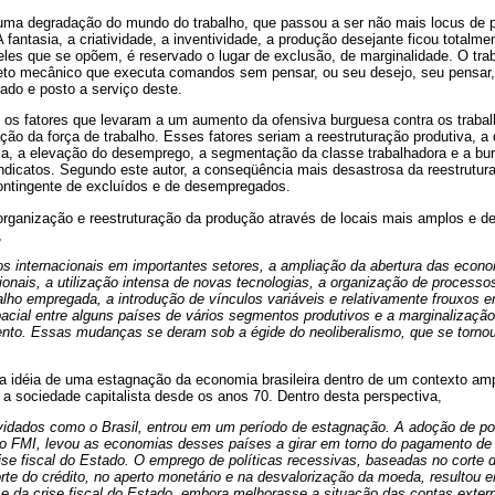
 uma degradação do mundo do trabalho, que passou a ser não mais locus de p
A fantasia, a criatividade, a inventividade, a produção desejante ficou totalm
ueles que se opõem, é reservado o lugar de exclusão, de marginalidade. O traba
to mecânico que executa comandos sem pensar, ou seu desejo, seu pensar, 
rado e posto a serviço deste.
e os fatores que levaram a um aumento da ofensiva burguesa contra os trabal
ção da força de trabalho. Esses fatores seriam a reestruturação produtiva, 
a, a elevação do desemprego, a segmentação da classe trabalhadora e a bur
ndicatos. Segundo este autor, a conseqüência mais desastrosa da reestrutura
ntingente de excluídos e de desempregados.
organização e reestruturação da produção através de locais mais amplos e 
,
ios internacionais em importantes setores, a ampliação da abertura das econo
nais, a utilização intensa de novas tecnologias, a organização de processos
alho empregada, a introdução de vínculos variáveis e relativamente frouxos en
acial entre alguns países de vários segmentos produtivos e a marginalizaçã
nto. Essas mudanças se deram sob a égide do neoliberalismo, que se torn
a a idéia de uma estagnação da economia brasileira dentro de um contexto am
ge a sociedade capitalista desde os anos 70. Dentro desta perspectiva,
vidados como o Brasil, entrou em um período de estagnação. A adoção de pol
lo FMI, levou as economias desses países a girar em torno do pagamento de 
ise fiscal do Estado. O emprego de políticas recessivas, baseadas no corte d
corte do crédito, no aperto monetário e na desvalorização da moeda, resulto
e da crise fiscal do Estado, embora melhorasse a situação das contas extern