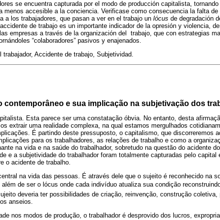
dores se encuentra capturada por el modo de producción capitalista, tornando 
nía menos accesible a la conciencia. Verificase como consecuencia la falta de
ia a los trabajadores, que pasan a ver en el trabajo un
lócus
de degradación de
accidente de trabajo es un importante indicador de la opresión y violencia, de
 las empresas a través de la organización del trabajo, que con estrategias ma
tornándoles “colaboradores” pasivos y enajenados.
 trabajador, Accidente de trabajo, Subjetividad.
 contemporâneo e sua implicação na subjetivação dos tra
talista. Esta parece ser uma constatação óbvia. No entanto, desta afirma
os extrair uma realidade complexa, na qual estamos mergulhados cotidiana
licações. É partindo deste pressuposto, o capitalismo, que discorreremos a
plicações para os trabalhadores, as relações de trabalho e como a organiza
nante na vida e na saúde do trabalhador, sobretudo na questão do acidente d
de e a subjetividade do trabalhador foram totalmente capturadas pelo capital 
 o acidente de trabalho.
entral na vida das pessoas. É através dele que o sujeito é reconhecido na so
, além de ser o lócus onde cada indivíduo atualiza sua condição reconstruin
jeito deveria ter possibilidades de criação, reinvenção, construção coletiva,
os anseios.
ade nos modos de produção, o trabalhador é desprovido dos lucros, expropria