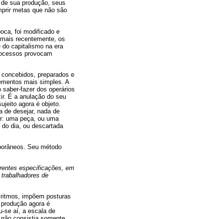
s de sua produção, seus
mprir metas que não são
oca, foi modificado e
, mais recentemente, os
 do capitalismo na era
processos provocam
o concebidos, preparados e
lementos mais simples. A
 saber-fazer dos operários
ir. É a anulação do seu
ujeito agora é objeto.
 de desejar, nada de
dor: uma peça, ou uma
 do dia, ou descartada
mporâneos. Seu método
rentes especificações, em
 trabalhadores de
 ritmos, impõem posturas
 produção agora é
-se aí, a escala de
 não consistia somente