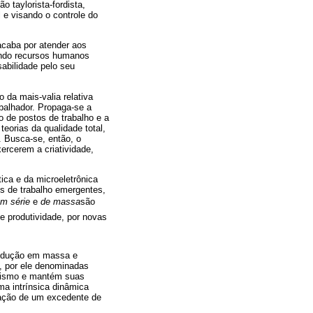
 taylorista-fordista,
 e visando o controle do
acaba por atender aos
ando recursos humanos
abilidade pelo seu
 da mais-valia relativa
abalhador. Propaga-se a
 de postos de trabalho e a
eorias da qualidade total,
. Busca-se, então, o
rcerem a criatividade,
ica e da microeletrônica
s de trabalho emergentes,
m série
e
de massa
são
 de produtividade, por novas
produção em massa e
, por ele denominadas
alismo e mantém suas
ma intrínsica dinâmica
eração de um excedente de