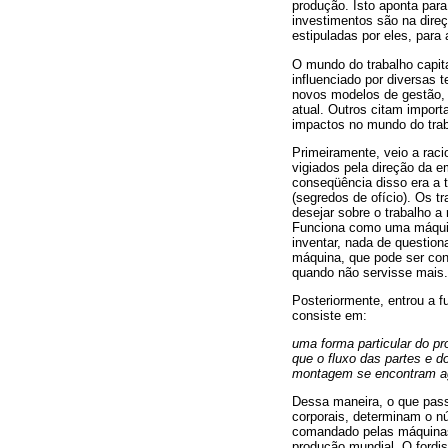
produção. Isto aponta para
investimentos são na dire
estipuladas por eles, para
O mundo do trabalho capita
influenciado por diversas 
novos modelos de gestão, 
atual. Outros citam impor
impactos no mundo do trab
Primeiramente, veio a rac
vigiados pela direção da e
conseqüência disso era a 
(segredos de ofício). Os 
desejar sobre o trabalho a 
Funciona como uma máquin
inventar, nada de question
máquina, que pode ser cont
quando não servisse mais.
Posteriormente, entrou a 
consiste em:
uma forma particular do p
que o fluxo das partes e d
montagem se encontram ago
Dessa maneira, o que pass
corporais, determinam o n
comandado pelas máquinas.
produção mundial. O fordi