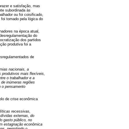
razer e satisfação, mas
ente subordinada às
lhador ou foi coisificado,
foi tomado pela lógica do
hadores na época atual,
a desregulamentação do
ocratização dos partidos
ção produtiva foi a
desregulamentados de
mias nacionais, a
 produtivos mais flexíveis,
tre o trabalhador e a
o de inúmeras regiões
ou o pensamento
plo de crise econômica
íticas recessivas,
dívidas externas, do
o gasto público, no
u em estagnação econômica
as, permitindo o