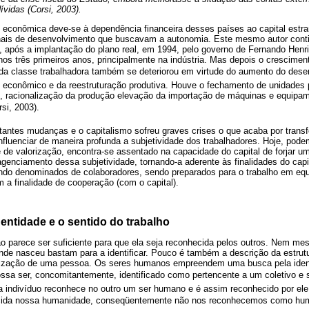
vidas (Corsi, 2003).
econômica deve-se à dependência financeira desses países ao capital estra
nais de desenvolvimento que buscavam a autonomia. Este mesmo autor conti
l, após a implantação do plano real, em 1994, pelo governo de Fernando Hen
s três primeiros anos, principalmente na indústria. Mas depois o crescimento 
ão da classe trabalhadora também se deteriorou em virtude do aumento do des
o econômico e da reestruturação produtiva. Houve o fechamento de unidades 
s, racionalização da produção elevação da importação de máquinas e equip
rsi, 2003).
ntes mudanças e o capitalismo sofreu graves crises o que acaba por trans
influenciar de maneira profunda a subjetividade dos trabalhadores. Hoje, pode
de valorização, encontra-se assentado na capacidade do capital de forjar um
o agenciamento dessa subjetividade, tornando-a aderente às finalidades do cap
endo denominados de colaboradores, sendo preparados para o trabalho em equi
 a finalidade de cooperação (com o capital).
dentidade e o sentido do trabalho
parece ser suficiente para que ela seja reconhecida pelos outros. Nem mesmo
onde nasceu bastam para a identificar. Pouco é também a descrição da estrutu
ualização de uma pessoa. Os seres humanos empreendem uma busca pela iden
ssa ser, concomitantemente, identificado como pertencente a um coletivo e s
a indivíduo reconhece no outro um ser humano e é assim reconhecido por el
cida nossa humanidade, conseqüentemente não nos reconhecemos como hum