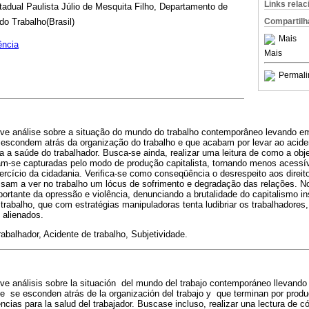
Links rela
dual Paulista Júlio de Mesquita Filho, Departamento de
Compartilh
o Trabalho(Brasil)
Mais
ência
Mais
Permali
reve análise sobre a situação do mundo do trabalho contemporâneo levando em
escondem atrás da organização do trabalho e que acabam por levar ao aciden
a saúde do trabalhador. Busca-se ainda, realizar uma leitura de como a obje
am-se capturadas pelo modo de produção capitalista, tornando menos acessív
xercício da cidadania. Verifica-se como conseqüência o desrespeito aos direit
ssam a ver no trabalho um lócus de sofrimento e degradação das relações. N
portante da opressão e violência, denunciando a brutalidade do capitalismo 
trabalho, que com estratégias manipuladoras tenta ludibriar os trabalhadores
 alienados.
abalhador, Acidente de trabalho, Subjetividade.
reve análisis sobre la situación del mundo del trabajo contemporáneo llevando
 se esconden atrás de la organización del trabajo y que terminan por produc
ias para la salud del trabajador. Buscase incluso, realizar una lectura de có