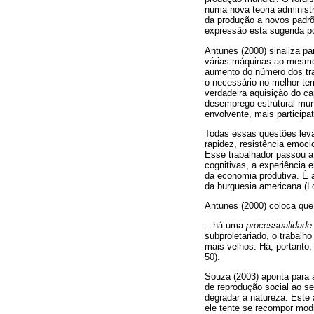
numa nova teoria administ
da produção a novos padrõ
expressão esta sugerida p
Antunes (2000) sinaliza pa
várias máquinas ao mesmo
aumento do número dos tra
o necessário no melhor te
verdadeira aquisição do ca
desemprego estrutural mun
envolvente, mais participa
Todas essas questões leva
rapidez, resistência emoci
Esse trabalhador passou a
cognitivas, a experiência 
da economia produtiva. É a
da burguesia americana (L
Antunes (2000) coloca que
...há uma
processualidade 
subproletariado, o trabalho
mais velhos. Há, portanto
50).
Souza (2003) aponta para a
de reprodução social ao se
degradar a natureza. Este 
ele tente se recompor modi