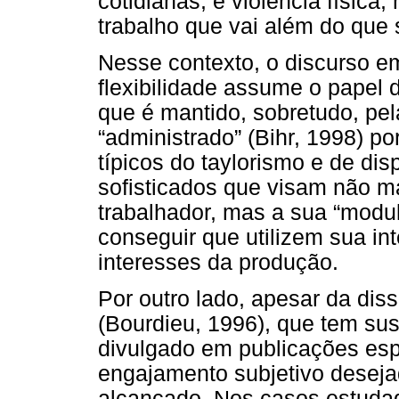
cotidianas, e violência física
trabalho que vai além do que
Nesse contexto, o discurso em
flexibilidade assume o papel 
que é mantido, sobretudo, p
“administrado” (Bihr, 1998) p
típicos do taylorismo e de dis
sofisticados que visam não 
trabalhador, mas a sua “modu
conseguir que utilizem sua int
interesses da produção.
Por outro lado, apesar da di
(Bourdieu, 1996), que tem su
divulgado em publicações esp
engajamento subjetivo desej
alcançado. Nos casos estudad