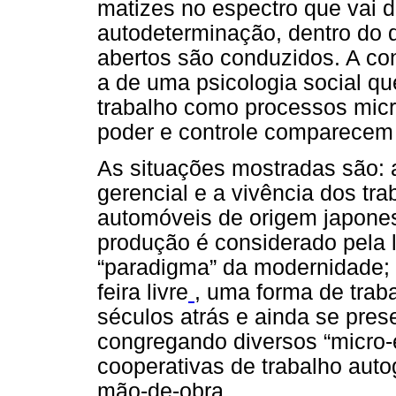
matizes no espectro que vai 
autodeterminação, dentro do q
abertos são conduzidos. A con
a de uma psicologia social q
trabalho como processos micro
poder e controle comparecem
As situações mostradas são: a
gerencial e a vivência dos t
automóveis de origem japone
produção é considerado pela l
“paradigma” da modernidade; 
feira livre
, uma forma de trab
séculos atrás e ainda se pres
congregando diversos “micro-e
cooperativas de trabalho auto
mão-de-obra.