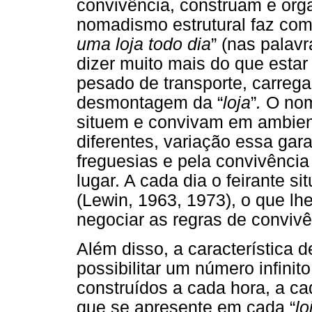
convivência, construam e org
nomadismo estrutural faz com 
uma loja todo dia
” (nas palavr
dizer muito mais do que estar
pesado de transporte, carre
desmontagem da “
loja
”
.
O nom
situem e convivam em ambient
diferentes, variação essa gara
freguesias e pela convivência
lugar. A cada dia o feirante s
(Lewin, 1963, 1973), o que lh
negociar as regras de convivê
Além disso, a característica 
possibilitar um número infini
construídos a cada hora, a ca
que se apresente em cada “
lo