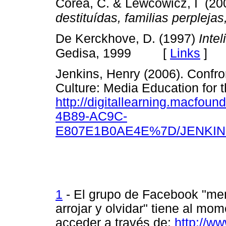
Corea, C. & Lewcowicz, I (2
destituídas, familias perpleja
De Kerckhove, D. (1997)
Inte
[
Links
]
Gedisa, 1999
Jenkins, Henry (2006). Confron
Culture: Media Education for t
http://digitallearning.macfo
4B89-AC9C-
E807E1B0AE4E%7D/JENKI
1
- El grupo de Facebook "mem
arrojar y olvidar" tiene al m
acceder a través de:
http://w