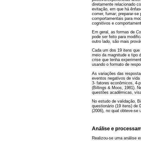
diretamente relacionado co
evitação, em que há ênfase
comer, fumar; preparar-se 
comportamentais para modi
cognitivos e comportamenta
Em geral, as formas de
Co
pode ser feito para modif
outro lado, são mais prov
Cada um dos 19 itens que
meio da magnitude e tipo 
crise que tenha experimen
usando o formato de respo
As variações das respost
eventos negativos de vida 
3- fatores econômicos, 4-p
(Billings & Moos, 1981). N
questões acadêmicas, visa
No estudo de validação, Bi
questionário (19 itens) de
(2006), no qual obteve-se 
Análise e processa
Realizou-se uma análise ex