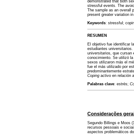
demonstrated that both sex
stressful events. The avo
The sample as an overall p
present greater variation i
Keywords
: stressful; copi
RESUMEN
El objetivo fue identificar 
estudiantes universitarios
universitarios, que cursan
conocimiento. Se utilizó l
sexos utilizaron más el mé
fue el más utilizado por e
predominantemente estrateg
Coping
activo en relación a
Palabras clave
: estrés;
Co
Considerações gerai
Segundo Billings e Moos (
recursos pessoais e sociai
aspectos problemáticos do