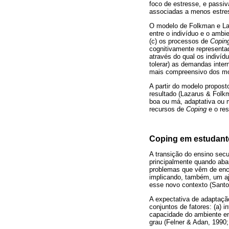
foco de estresse, e passiv
associadas a menos estres
O modelo de Folkman e Laz
entre o indivíduo e o ambi
(c) os processos de
Copin
cognitivamente representa
através do qual os indivíd
tolerar) as demandas inte
mais compreensivo dos mod
A partir do modelo propost
resultado (Lazarus & Folk
boa ou má, adaptativa ou m
recursos de
Coping
e o res
Coping em estudante
A transição do ensino sec
principalmente quando aba
problemas que vêm de enco
implicando, também, um aj
esse novo contexto (Santo
A expectativa de adaptação
conjuntos de fatores: (a) 
capacidade do ambiente em 
grau (Felner & Adan, 1990;