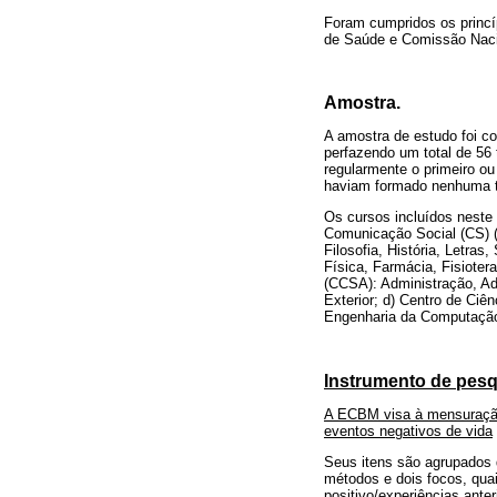
Foram cumpridos os princí
de Saúde e Comissão Naci
Amostra.
A amostra de estudo foi co
perfazendo um total de 56
regularmente o primeiro o
haviam formado nenhuma 
Os cursos incluídos neste
Comunicação Social (CS) (
Filosofia, História, Letra
Física, Farmácia, Fisioter
(CCSA): Administração, Ad
Exterior; d) Centro de Ciê
Engenharia da Computação,
Instrumento de pes
A ECBM visa à mensuraçã
eventos negativos de vida
Seus itens são agrupados
métodos e dois focos, quai
positivo/experiências ant