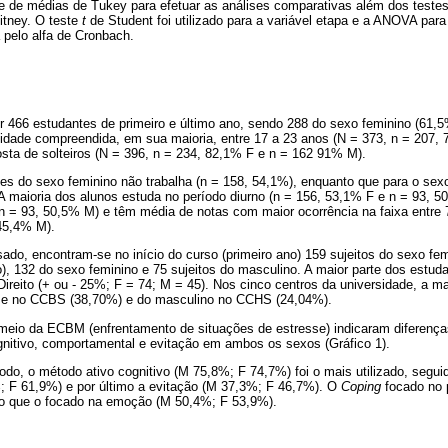
de médias de Tukey para efetuar as análises comparativas além dos testes
itney. O teste
t
de Student foi utilizado para a variável etapa e a ANOVA para
a pelo alfa de Cronbach.
r 466 estudantes de primeiro e último ano, sendo 288 do sexo feminino (61,
 idade compreendida, em sua maioria, entre 17 a 23 anos (N = 373, n = 207,
sta de solteiros (N = 396, n = 234, 82,1% F e n = 162 91% M).
es do sexo feminino não trabalha (n = 158, 54,1%), enquanto que para o sex
 A maioria dos alunos estuda no período diurno (n = 156, 53,1% F e n = 93, 
e n = 93, 50,5% M) e têm média de notas com maior ocorrência na faixa entre
 45,4% M).
ado, encontram-se no início do curso (primeiro ano) 159 sujeitos do sexo fe
no), 132 do sexo feminino e 75 sujeitos do masculino. A maior parte dos estud
ireito (+ ou - 25%; F = 74; M = 45). Nos cinco centros da universidade, a ma
se no CCBS (38,70%) e do masculino no CCHS (24,04%).
meio da ECBM (enfrentamento de situações de estresse) indicaram diferenças 
gnitivo, comportamental e evitação em ambos os sexos (Gráfico 1).
o, o método ativo cognitivo (M 75,8%; F 74,7%) foi o mais utilizado, segui
 F 61,9%) e por último a evitação (M 37,3%; F 46,7%). O
Coping
focado no 
 do que o focado na emoção (M 50,4%; F 53,9%).