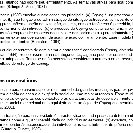
as, quando não ocorre seu enfrentamento. As tentativas ativas para lidar co
se (Billings & Moos, 1981).
arus (1980) envolve quatro conceitos principais: (a)
Coping
é um processo o
ente; (b) sua função é de administração da situação estressora, ao invés de c
g
pressupõem a noção de avaliação, ou seja, como o fenômeno é percebido, i
do na mente do indivíduo; (d) o processo de
Coping
constitui-se em uma mobi
uos irão empreender esforços cognitivos e comportamentais para administrar (
rnas ou externas que surgem da sua interação com o ambiente. Esse modelo 
elos existentes (Beresford, 1994).
o qualquer tentativa de administrar o estressor é considerada
Coping
, obtend
man, 1984). Sendo assim, uma estratégia de
Coping
não pode ser considerad
al adaptativa. Torna-se então necessário considerar a natureza do estressor,
ultado do esforço de
Coping
.
s universitários
.
undário para o ensino superior é um período de grandes mudanças para os jo
rca a saída de casa e a exigência social de uma maior autonomia. Essa mud
ntro às exigências dos contextos e as características de desenvolvimento
uste social e emocional ou a aquisição de estratégias de
Coping
que permitir
s, 2001).
 à transição para universidade é característica de cada pessoa e determinad
internos como e.g., a vulnerabilidade do indivíduo ao estresse; (b) externos,
responder às necessidades do indivíduo e às características do próprio est
 Günter & Günter, 1986).