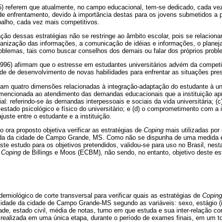
 referem que atualmente, no campo educacional, tem-se dedicado, cada ve
 de enfrentamento, devido à importância destas para os jovens submetidos a
balho, cada vez mais competitivos.
ação dessas estratégias não se restringe ao âmbito escolar, pois se relaci
ganização das informações, a comunicação de idéias e informações, o planej
roblemas, tais como buscar conselhos dos demais ou falar dos próprios prob
996) afirmam que o estresse em estudantes universitários advém da competi
e de desenvolvimento de novas habilidades para enfrentar as situações pres
ram quatro dimensões relacionadas à integração-adaptação do estudante à uni
encionada ao atendimento das demandas educacionais que a instituição apre
al: referindo-se às demandas interpessoais e sociais da vida universitária; (
estado psicológico e físico do universitário; e (d) o comprometimento com a i
uste entre o estudante e a instituição.
o ora proposto objetiva verificar as estratégias de
Coping
mais utilizadas por 
ada da cidade de Campo Grande, MS. Como não se dispunha de uma medida
te estudo para os objetivos pretendidos, validou-se para uso no Brasil, nes
e
Coping
de Billings e Moos (ECBM), não sendo, no entanto, objetivo deste est
emiológico de corte transversal para verificar quais as estratégias de
Coping
dade da cidade de Campo Grande-MS segundo as variáveis: sexo, estágio (inic
ade, estado civil, média de notas, turno em que estuda e sua inter-relação c
i realizada em uma única etapa, durante o período de exames finais, em um to