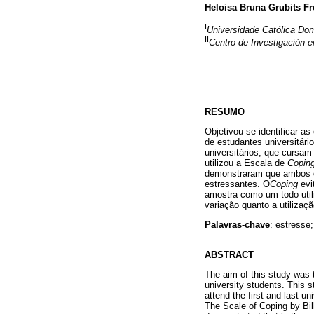
Heloisa Bruna Grubits Fr
I
Universidade Católica D
II
Centro de Investigación e
RESUMO
Objetivou-se identificar as
de estudantes universitári
universitários, que cursam
utilizou a Escala de
Copin
demonstraram que ambos os
estressantes. O
Coping
evi
amostra como um todo util
variação quanto a utilizaç
Palavras-chave
: estresse
ABSTRACT
The aim of this study was 
university students. This 
attend the first and last 
The Scale of Coping by Bil