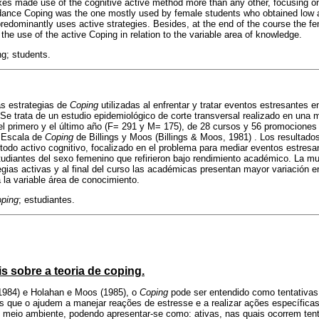
es made use of the cognitive active method more than any other, focusing o
idance Coping was the one mostly used by female students who obtained low
redominantly uses active strategies. Besides, at the end of the course the fe
n the use of the active Coping in relation to the variable area of knowledge.
ng; students.
las estrategias de
Coping
utilizadas al enfrentar y tratar eventos estresantes 
. Se trata de un estudio epidemiológico de corte transversal realizado en una
 el primero y el último año (F= 291 y M= 175), de 28 cursos y 56 promociones
a Escala de
Coping
de Billings y Moos (Billings & Moos, 1981) . Los resulta
todo activo cognitivo, focalizado en el problema para mediar eventos estresa
studiantes del sexo femenino que refirieron bajo rendimiento académico. La mu
ias activas y al final del curso las académicas presentan mayor variación en 
 la variable área de conocimiento.
ping
; estudiantes.
s sobre a teoria de coping.
1984) e Holahan e Moos (1985), o
Coping
pode ser entendido como tentativas d
s que o ajudem a manejar reações de estresse e a realizar ações específicas
 meio ambiente, podendo apresentar-se como: ativas, nas quais ocorrem ten