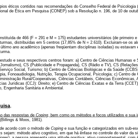
pios éticos contidos nas recomendações do Conselho Federal de Psicologia 
onal de Ética em Pesquisa (CONEP) sob a Resolução n. 196, de 10 de outub
nstituída de 466 (F = 291 e M = 175) estudantes universitários (de primeiro e
 turmas, distribuídas em 5 centros (17,85% de N = 2.610). Excluiram-se os 
u último ano acadêmico (apenas freqüentam disciplinas isoladas) ou estavam
turma.
 estudo e seus respectivos centros foram: a) Centro de Ciências Humanas e 
Jornalismo), CS (Publicidade e Propaganda), CS (Rádio e TV), CS (Relações 
s, Serviço Social, Turismo; b) Centro de Ciências Biológicas e da Saúde (CCBS
apia, Fonoaudiologia, Nutrição, Terapia Ocupacional, Psicologia; c) Centro de
ministração Rural/Cooperativas, Ciências Contábeis, Ciências Econômicas,
ncias Jurídicas (CCJ): Direito; e) Centro de Ciências Exatas e da Terra (CCET
 Engenharia Sanitária e Ambiental.
quisa
.
o das respostas de
Coping
, bem como os métodos e focos utilizados e sua i
(Billings & Moos, 1981).
 de acordo com o método de
Coping
e sua função e categorizados em sub-esc
s sejam: método ativo cognitivo, em que há ênfase no controle do valor da s
eriores), a pessoa apresenta uma atitude positiva; ativo comportamental, co