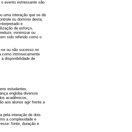
m o evento estressante são
u uma interação que se dá
ontrole ou domínio desta;
nterpretado e
lização de esforço,
reduzir, minimizar ou
tem sido referido como o
o-se ou não sucesso no
a como intrinsecamente
 a disponibilidade de
vens estudantes,
ança engloba diversos
 dos acadêmicos,
ão aos alunos agir frente a
a pela interação de dois
 como a complexidade e
resse: fonte, duração e