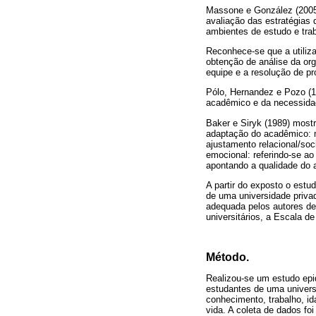
Massone e González (2005)
avaliação das estratégias
ambientes de estudo e tra
Reconhece-se que a utiliz
obtenção de análise da or
equipe e a resolução de p
Pólo, Hernandez e Pozo (1
acadêmico e da necessidad
Baker e Siryk (1989) most
adaptação do acadêmico: m
ajustamento relacional/soci
emocional: referindo-se ao 
apontando a qualidade do aj
A partir do exposto o estud
de uma universidade priv
adequada pelos autores des
universitários, a Escala d
Método.
Realizou-se um estudo epid
estudantes de uma universi
conhecimento, trabalho, id
vida. A coleta de dados fo