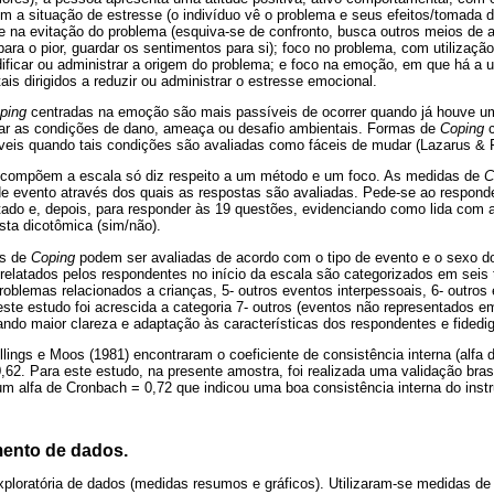
m a situação de estresse (o indivíduo vê o problema e seus efeitos/tomada d
 na evitação do problema (esquiva-se de confronto, busca outros meios de ali
para o pior, guardar os sentimentos para si); foco no problema, com utilizaçã
ficar ou administrar a origem do problema; e foco na emoção, em que há a ut
is dirigidos a reduzir ou administrar o estresse emocional.
ping
centradas na emoção são mais passíveis de ocorrer quando já houve u
icar as condições de dano, ameaça ou desafio ambientais. Formas de
Coping
c
áveis quando tais condições são avaliadas como fáceis de mudar (Lazarus & 
 compõem a escala só diz respeito a um método e um foco. As medidas de
C
de evento através dos quais as respostas são avaliadas. Pede-se ao respond
tado e, depois, para responder às 19 questões, evidenciando como lida com a
sta dicotômica (sim/não).
as de
Coping
podem ser avaliadas de acordo com o tipo de evento e o sexo d
relatados pelos respondentes no início da escala são categorizados em seis t
roblemas relacionados a crianças, 5- outros eventos interpessoais, 6- outros
este estudo foi acrescida a categoria 7- outros (eventos não representados e
ndo maior clareza e adaptação às características dos respondentes e fidedi
llings e Moos (1981) encontraram o coeficiente de consistência interna (alfa 
 0,62. Para este estudo, na presente amostra, foi realizada uma validação bra
um alfa de Cronbach = 0,72 que indicou uma boa consistência interna do inst
mento de dados.
ploratória de dados (medidas resumos e gráficos). Utilizaram-se medidas de 