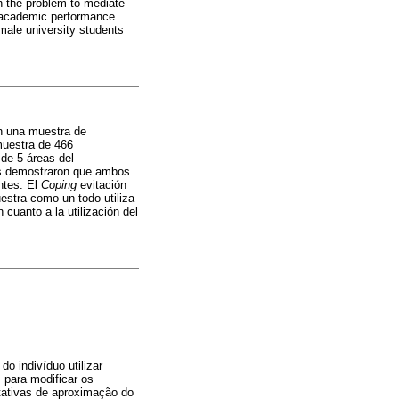
n the problem to mediate
 academic performance.
male university students
en una muestra de
 muestra de 466
 de 5 áreas del
dos demostraron que ambos
ntes. El
Coping
evitación
estra como un todo utiliza
cuanto a la utilización del
o indivíduo utilizar
 para modificar os
tativas de aproximação do