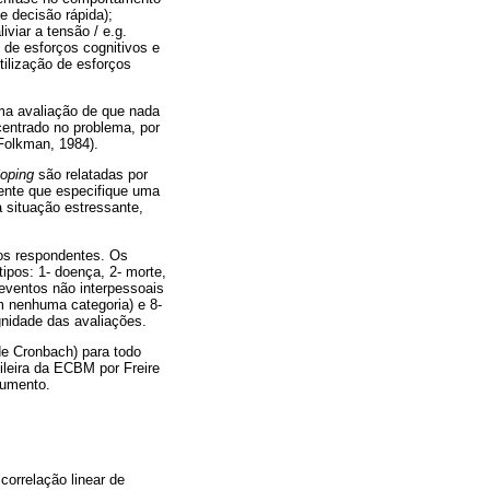
e decisão rápida);
viar a tensão / e.g.
o de esforços cognitivos e
ilização de esforços
ma avaliação de que nada
entrado no problema, por
Folkman, 1984).
oping
são relatadas por
ente que especifique uma
 situação estressante,
os respondentes. Os
ipos: 1- doença, 2- morte,
 eventos não interpessoais
m nenhuma categoria) e 8-
gnidade das avaliações.
de Cronbach) para todo
sileira da ECBM por Freire
rumento.
correlação linear de