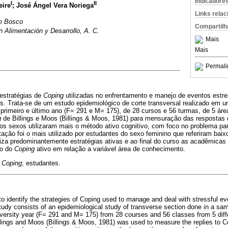
Indicadore
I
II
eire
; José Ángel Vera Noriega
Links rela
om Bosco
Compartilh
n Alimentación y Desarrollo, A. C.
Mais
Mais
Permali
 estratégias de
Coping
utilizadas no enfrentamento e manejo de eventos est
os. Trata-se de um estudo epidemiológico de corte transversal realizado em
 primeiro e último ano (F= 291 e M= 175), de 28 cursos e 56 turmas, de 5 á
g
de Billings e Moos (Billings & Moos, 1981) para mensuração das respostas 
 sexos utilizaram mais o método ativo cognitivo, com foco no problema pa
tação foi o mais utilizado por estudantes do sexo feminino que referiram bai
iza predominantemente estratégias ativas e ao final do curso as acadêmica
ão do
Coping
ativo em relação a variável área de conhecimento.
;
Coping
; estudantes.
to identify the strategies of Coping used to manage and deal with stressful ev
study consists of an epidemiological study of transverse section done in a sa
university year (F= 291 and M= 175) from 28 courses and 56 classes from 5 dif
lings and Moos (Billings & Moos, 1981) was used to measure the replies to C