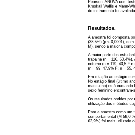
Pearson, ANOVA com teste 
Kruskall Wallis e Mann-Wh
do instrumento foi avaliad
Resultados.
A amostra foi composta po
(38,5%) (p < 0,0001), com
M), sendo a maioria compo
A maior parte dos estudant
trabalha (n = 116, 63,4%).
noturno (n = 119, 40,5 F 
(n = 99, 47,9% F; n = 55,
Em relação ao estágio curs
No estágio final (último a
masculino) está cursando D
sexo feminino encontram-
Os resultados obtidos por 
utilização dos métodos co
Para a amostra como um tod
comportamental (M 59,0 %;
62,9%) foi mais utilizado