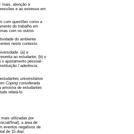
z mais, atenção à
 pressões e ao estresse em
onam com questões como a
amento do trabalho em
lemas com os outros.
tividade do ambiente
entes neste contexto.
versidade: (a) a
senta ao estudante; (b) o
c) o ajustamento pessoal-
nstituição / aderência:
estudantes universitários
 em
Coping
considerada
ta amostra de estudantes
udo relatá-lo.
mais utilizadas por
ial/final), a área de
om eventos negativos de
tal de 15 dias.