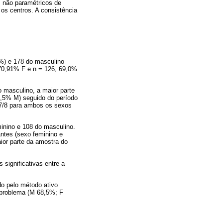
 não paramétricos de
 os centros. A consistência
5%) e 178 do masculino
 70,91% F e n = 126, 69,0%
o masculino, a maior parte
50,5% M) seguido do período
 7/8 para ambos os sexos
minino e 108 do masculino.
antes (sexo feminino e
ior parte da amostra do
significativas entre a
do pelo método ativo
problema (M 68,5%; F