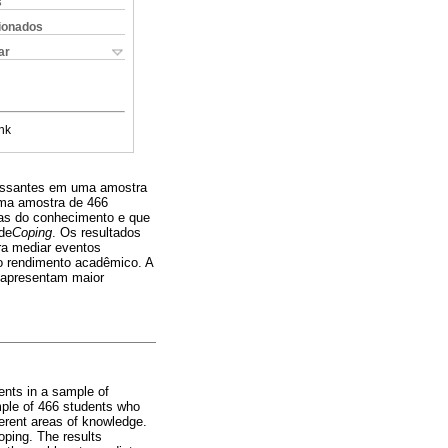
s
cionados
ar
nk
ressantes em uma amostra
 uma amostra de 466
reas do conhecimento e que
de
Coping
. Os resultados
ra mediar eventos
xo rendimento acadêmico. A
s apresentam maior
ents in a sample of
mple of 466 students who
ferent areas of knowledge.
oping. The results