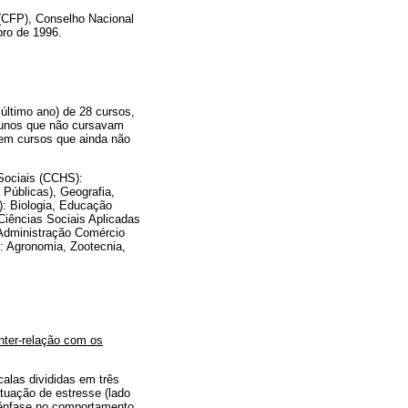
(CFP), Conselho Nacional
ro de 1996.
 último ano) de 28 cursos,
alunos que não cursavam
 em cursos que ainda não
Sociais (CCHS):
Públicas), Geografia,
): Biologia, Educação
 Ciências Sociais Aplicadas
 Administração Comércio
): Agronomia, Zootecnia,
nter-relação com os
alas divididas em três
ituação de estresse (lado
m ênfase no comportamento