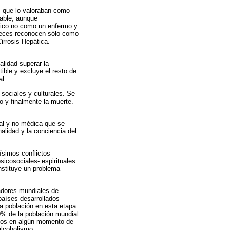
es que lo valoraban como
rable, aunque
ólico no como un enfermo y
s veces reconocen sólo como
irrosis Hepática.
alidad superar la
ible y excluye el resto de
al.
 sociales y culturales. Se
o y finalmente la muerte.
gal y no médica que se
alidad y la conciencia del
ísimos conflictos
sicosociales- espirituales
nstituye un problema
cadores mundiales de
países desarrollados
a población en esta etapa.
0% de la población mundial
icos en algún momento de
alcoholismo,