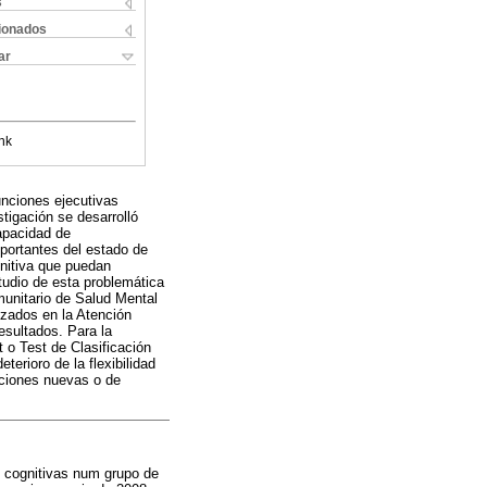
s
cionados
ar
nk
unciones ejecutivas
tigación se desarrolló
capacidad de
portantes del estado de
gnitiva que puedan
udio de esta problemática
munitario de Salud Mental
izados en la Atención
esultados. Para la
 o Test de Clasificación
terioro de la flexibilidad
aciones nuevas o de
 cognitivas num grupo de