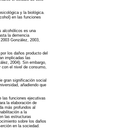
icológica y la biológica.
lcohol) en las funciones
s alcohólicos es una
asta la demencia
, 2003 González, 2003,
s por los daños producto del
an implicadas las
zález, 2004). Sin embargo,
y con el nivel de consumo,
 gran significación social
universidad, añadiendo que
 las funciones ejecutivas
ara la elaboración de
uda más profundos al
bilitación a la
n las estructuras
ocimiento sobre los daños
serción en la sociedad.