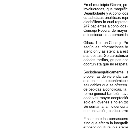
En el municipio Gibara, pr
involucradas, que magnific
Deambulante y Alcohólicos 
estadísticas analíticas re
alcohólicos lo cual represe
247 pacientes alcohólicos 
Consejo Popular de mayor ín
seleccionar esta comunida
Gibara 1 es un Consejo Pop
según las informaciones br
atención y asistencia a est
sus costas. Se caracteriz
edades tardías, grupos co
oportunista que no respeta 
Sociodemográficamente, la 
problemas de vivienda, care
sostenimiento económico so
saludables que se ofrecen 
de bebidas alcohólicas, la a
forma general también favo
cada vez mayor aceptación 
solo en jóvenes sino en tod
Se suman a la incidencia a
comunicación, particularmen
Finalmente las consecuenci
sino que afecta la integral
etnosociocultural o sistem