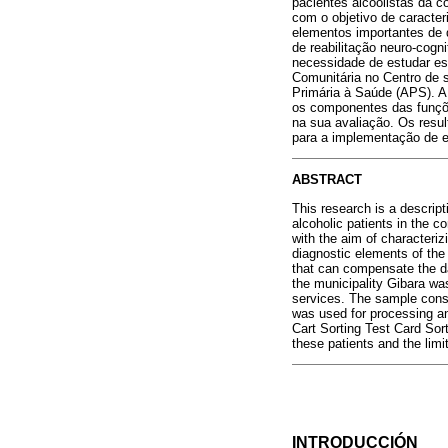
pacientes alcoolistas da c
com o objetivo de caracter
elementos importantes de 
de reabilitação neuro-cog
necessidade de estudar est
Comunitária no Centro de s
Primária à Saúde (APS). A 
os componentes das funções
na sua avaliação. Os resu
para a implementação de e
ABSTRACT
This research is a descript
alcoholic patients in the
with the aim of characterizi
diagnostic elements of the 
that can compensate the d
the municipality Gibara was
services. The sample consi
was used for processing an
Cart Sorting Test Card Sorti
these patients and the limi
INTRODUCCIÓN