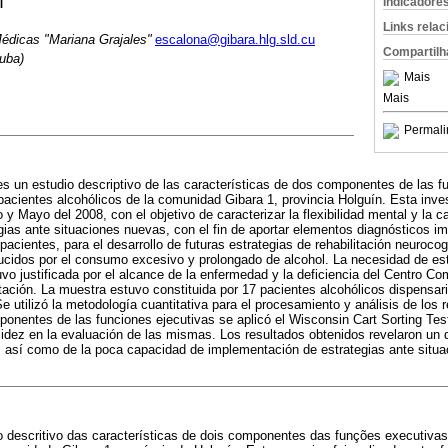
Indicadore
I
Links rela
édicas "Mariana Grajales"
escalona@gibara.hlg.sld.cu
Compartilh
uba)
Mais
Mais
Permali
es un estudio descriptivo de las características de dos componentes de las f
pacientes alcohólicos de la comunidad Gibara 1, provincia Holguín. Esta inves
y Mayo del 2008, con el objetivo de caracterizar la flexibilidad mental y la 
ias ante situaciones nuevas, con el fin de aportar elementos diagnósticos im
pacientes, para el desarrollo de futuras estrategias de rehabilitación neuroco
cidos por el consumo excesivo y prolongado de alcohol. La necesidad de est
uvo justificada por el alcance de la enfermedad y la deficiencia del Centro Co
litación. La muestra estuvo constituida por 17 pacientes alcohólicos dispensar
 utilizó la metodología cuantitativa para el procesamiento y análisis de los r
ponentes de las funciones ejecutivas se aplicó el Wisconsin Cart Sorting Test
lidez en la evaluación de las mismas. Los resultados obtenidos revelaron un de
, así como de la poca capacidad de implementación de estrategias ante situ
 descritivo das características de dois componentes das funções executivas