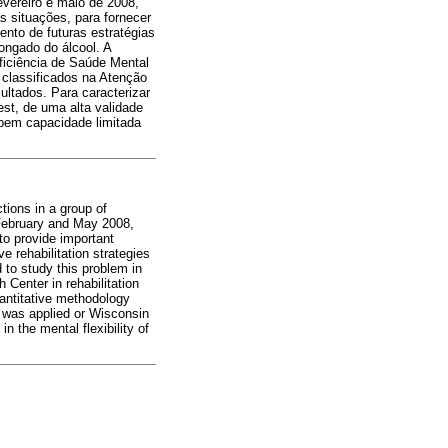
evereiro e maio de 2008,
s situações, para fornecer
nto de futuras estratégias
ongado do álcool. A
ficiência de Saúde Mental
s classificados na Atenção
ultados. Para caracterizar
st, de uma alta validade
nbem capacidade limitada
tions in a group of
 February and May 2008,
 to provide important
e rehabilitation strategies
to study this problem in
 Center in rehabilitation
uantitative methodology
s was applied or Wisconsin
in the mental flexibility of