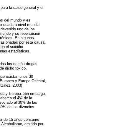
para la salud general y el
ses del mundo y es
sensuada a nivel mundial
 devenido uno de los
 mundo y su repercusión
rónicas. En algunos
casionadas por esta causa.
on el suicidio.
unas estadísticas
todas las demás drogas
de dicho tóxico.
que existan unos 30
 Europea y Europa Oriental,
nzález, 2003)
ica y Europa. Sin embargo,
 abarca el 4% de la
sociado al 30% de las
50% de los divorcios.
ayor de 15 años consume
 Alcoholismo, emitido por