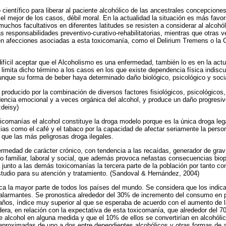
o científico para liberar al paciente alcohólico de las ancestrales concepcion
 el mejor de los casos, débil moral. En la actualidad la situación es más favo
chos facultativos en diferentes latitudes se resisten a considerar al alcoh
las responsabilidades preventivo-curativo-rehabilitatorias, mientras que otra
n afecciones asociadas a esta toxicomanía, como el Delirium Tremens o la C
ifícil aceptar que el Alcoholismo es una enfermedad, también lo es en la actu
limita dicho término a los casos en los que existe dependencia física indiscut
nque su forma de beber haya determinado daño biológico, psicológico y soci
producido por la combinación de diversos factores fisiológicos, psicológicos,
encia emocional y a veces orgánica del alcohol, y produce un daño progresiv
deisy)
xicomanías el alcohol constituye la droga modelo porque es la única droga le
cias como el café y el tabaco por la capacidad de afectar seriamente la person
que las más peligrosas droga ilegales.
rmedad de carácter crónico, con tendencia a las recaídas, generador de grav
to familiar, laboral y social, que además provoca nefastas consecuencias biop
 junto a las demás toxicomanías la tercera parte de la población por tanto co
tudio para su atención y tratamiento. (Sandoval & Hernández, 2004)
ca la mayor parte de todos los países del mundo. Se considera que los indi
 alarmantes. Se pronostica alrededor del 30% de incremento del consumo en 
 años, índice muy superior al que se esperaba de acuerdo con el aumento de l
era, en relación con la expectativa de esta toxicomanía, que alrededor del 7
alcohol en alguna medida y que el 10% de ellos se convertirían en alcohól
aproximadas de uno a dos entre dependientes alcohólicos y otras formas de 