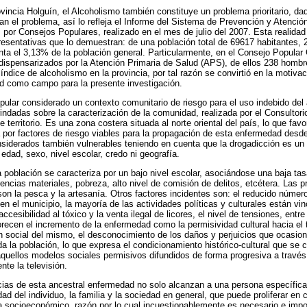
ovincia Holguín, el Alcoholismo también constituye un problema prioritario, da
an el problema, así lo refleja el Informe del Sistema de Prevención y Atenci
por Consejos Populares, realizado en el mes de julio del 2007. Esta realidad
presentativas que lo demuestran: de una población total de 69617 habitantes,
nta el 3,13% de la población general. Particularmente, en el Consejo Popular 
dispensarizados por la Atención Primaria de Salud (APS), de ellos 238 hombr
dice de alcoholismo en la provincia, por tal razón se convirtió en la motivac
d como campo para la presente investigación.
ular considerado un contexto comunitario de riesgo para el uso indebido del 
indadas sobre la caracterización de la comunidad, realizada por el Consultori
e territorio. Es una zona costera situada al norte oriental del país, lo que fav
a por factores de riesgo viables para la propagación de esta enfermedad des
nsiderados también vulnerables teniendo en cuenta que la drogadicción es un
edad, sexo, nivel escolar, credo ni geografía.
población se caracteriza por un bajo nivel escolar, asociándose una baja ta
ncias materiales, pobreza, alto nivel de comisión de delitos, etcétera. Las p
n la pesca y la artesanía. Otros factores incidentes son: el reducido númer
en el municipio, la mayoría de las actividades políticas y culturales están v
ccesibilidad al tóxico y la venta ilegal de licores, el nivel de tensiones, entr
recen el incremento de la enfermedad como la permisividad cultural hacia el t
social del mismo, el desconocimiento de los daños y perjuicios que ocasiona
a la población, lo que expresa el condicionamiento histórico-cultural que se 
quellos modelos sociales permisivos difundidos de forma progresiva a través
te la televisión.
as de esta ancestral enfermedad no solo alcanzan a una persona específica o
idad del individuo, la familia y la sociedad en general, que puede proliferar en 
a socioeconómico, razón por lo cual incuestionablemente es necesario e impor