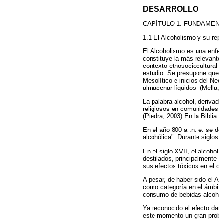
DESARROLLO
CAPÍTULO 1. FUNDAMEN
1.1 El Alcoholismo y su re
El Alcoholismo es una enf
constituye la más relevant
contexto etnosociocultural
estudio. Se presupone que 
Mesolítico e inicios del Ne
almacenar líquidos. (Mella
La palabra alcohol, deriva
religiosos en comunidades 
(Piedra, 2003) En la Biblia
En el año 800 a .n. e. se 
alcohólica". Durante siglos
En el siglo XVII, el alcoh
destilados, principalmente
sus efectos tóxicos en el o
A pesar, de haber sido el 
como categoría en el ámbi
consumo de bebidas alcohó
Ya reconocido el efecto dañ
este momento un gran prob