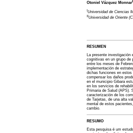
I
Otoniel Vázquez Monnar
I
Universidad de Ciencias M
II
Universidad de Oriente (C
RESUMEN
La presente investigación 
cognitivas en un grupo de 
entre los meses de Febrero 
implementación de estrateg
dichas funciones en estos 
compensar los daños produ
en el municipio Gibara est
en los servicios de rehabi
Primaria de Salud (APS). Se
caracterización de los com
de Tarjetas, de una alta va
mental de estos pacientes
cambio.
RESUMO
Esta pesquisa é um estudo