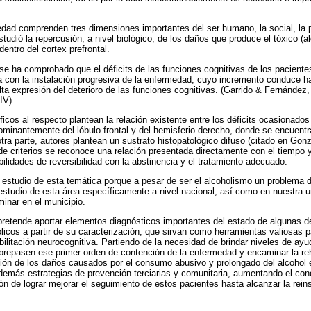
ad comprenden tres dimensiones importantes del ser humano, la social, la ps
tudió la repercusión, a nivel biológico, de los daños que produce el tóxico (a
entro del cortex prefrontal.
e ha comprobado que el déficits de las funciones cognitivas de los paciente
con la instalación progresiva de la enfermedad, cuyo incremento conduce h
lta expresión del deterioro de las funciones cognitivas. (Garrido & Fernández
IV)
ficos al respecto plantean la relación existente entre los déficits ocasionado
ominantemente del lóbulo frontal y del hemisferio derecho, donde se encuentr
otra parte, autores plantean un sustrato histopatológico difuso (citado en Gon
 de criterios se reconoce una relación presentada directamente con el tiempo 
bilidades de reversibilidad con la abstinencia y el tratamiento adecuado.
 estudio de esta temática porque a pesar de ser el alcoholismo un problema de
 estudio de esta área específicamente a nivel nacional, así como en nuestra 
minar en el municipio.
pretende aportar elementos diagnósticos importantes del estado de algunas de
licos a partir de su caracterización, que sirvan como herramientas valiosas p
abilitación neurocognitiva. Partiendo de la necesidad de brindar niveles de ay
brepasen ese primer orden de contención de la enfermedad y encaminar la reha
ón de los daños causados por el consumo abusivo y prolongado del alcohol e
demás estrategias de prevención terciarias y comunitaria, aumentando el con
ón de lograr mejorar el seguimiento de estos pacientes hasta alcanzar la rein