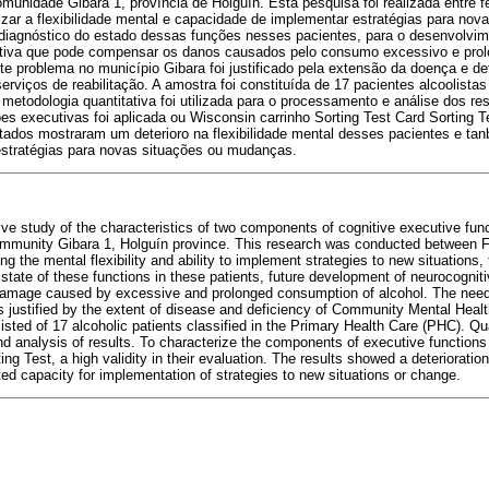
omunidade Gibara 1, província de Holguín. Esta pesquisa foi realizada entre f
izar a flexibilidade mental e capacidade de implementar estratégias para nova
diagnóstico do estado dessas funções nesses pacientes, para o desenvolvime
nitiva que pode compensar os danos causados pelo consumo excessivo e prol
e problema no município Gibara foi justificado pela extensão da doença e de
erviços de reabilitação. A amostra foi constituída de 17 pacientes alcoolista
metodologia quantitativa foi utilizada para o processamento e análise dos res
 executivas foi aplicada ou Wisconsin carrinho Sorting Test Card Sorting Te
ltados mostraram um deterioro na flexibilidade mental desses pacientes e ta
stratégias para novas situações ou mudanças.
ive study of the characteristics of two components of cognitive executive func
 community Gibara 1, Holguín province. This research was conducted between
ng the mental flexibility and ability to implement strategies to new situations,
state of these functions in these patients, future development of neurocognitiv
amage caused by excessive and prolonged consumption of alcohol. The need 
 justified by the extent of disease and deficiency of Community Mental Health
sted of 17 alcoholic patients classified in the Primary Health Care (PHC). Q
d analysis of results. To characterize the components of executive function
ng Test, a high validity in their evaluation. The results showed a deterioration 
ted capacity for implementation of strategies to new situations or change.