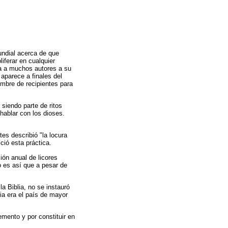
undial acerca de que
iferar en cualquier
ra a muchos autores a su
 aparece a finales del
hombre de recipientes para
siendo parte de ritos
hablar con los dioses.
es describió "la locura
ció esta práctica.
ión anual de licores
o es así que a pesar de
a Biblia, no se instauró
a era el país de mayor
emento y por constituir en