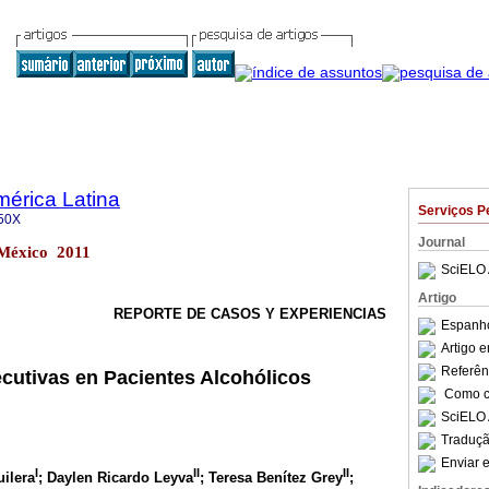
mérica Latina
Serviços P
50X
Journal
 México 2011
SciELO 
Artigo
REPORTE DE CASOS Y EXPERIENCIAS
Espanho
Artigo 
Referên
cutivas en Pacientes Alcohólicos
Como ci
SciELO 
Traduçã
Enviar e
I
II
II
ilera
; Daylen Ricardo Leyva
; Teresa Benítez Grey
;