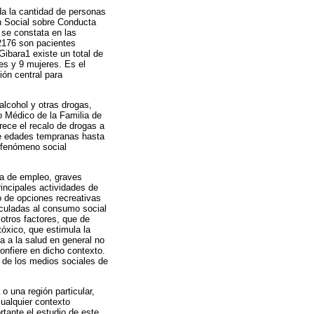
da la cantidad de personas
ón Social sobre Conducta
 se constata en las
 2176 son pacientes
Gibara1 existe un total de
es y 9 mujeres. Es el
ión central para
alcohol y otras drogas,
o Médico de la Familia de
orece el recalo de drogas a
de edades tempranas hasta
 fenómeno social
sa de empleo, graves
rincipales actividades de
o de opciones recreativas
inculadas al consumo social
e otros factores, que de
óxico, que estimula la
 a la salud en general no
confiere en dicho contexto.
 de los medios sociales de
 una región particular,
cualquier contexto
tante el estudio de este