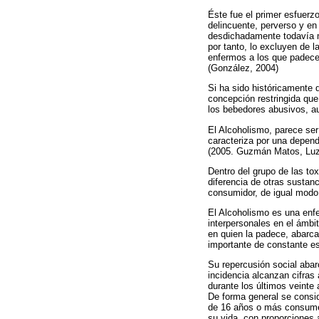
Éste fue el primer esfuerz
delincuente, perverso y en
desdichadamente todavía mu
por tanto, lo excluyen de 
enfermos a los que padece
(González, 2004)
Si ha sido históricamente d
concepción restringida que 
los bebedores abusivos, au
El Alcoholismo, parece ser 
caracteriza por una depend
(2005. Guzmán Matos, Luz
Dentro del grupo de las to
diferencia de otras sustan
consumidor, de igual modo 
El Alcoholismo es una enfe
interpersonales en el ámbi
en quien la padece, abarca
importante de constante es
Su repercusión social abar
incidencia alcanzan cifras
durante los últimos veinte
De forma general se consid
de 16 años o más consume 
su vida, con proporciones 