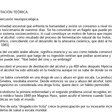
TACIÓN TEÓRICA.
percusión neuropsicológica.
ermedad ancestral que enfrenta la humanidad y existe un consenso a nivel m
e toxicomanía de nuestros días. Se ha convertido en un flagelo que puede prol
 o sistema socioeconómico, lo cual constituye un motivo de fuerza que inspi
el alcohol, como resultado del proceso de fermentación natural de los frutos,
olítico, coincidiendo con el desarrollo de la artesanía cerámica, que dotó al 
, 1981)
da del vocablo árabe alkune, significa esencia y su uso como bebida comenzó 
primitivas, puesto que luego de su ingestión sentían que podían acercarse y 
 se puede leer: "Noé bebió del vino y se embriagó".
descubrió el proceso de destilación del alcohol y ya 400 años después Hipócrat
 el alcohol ha sido utilizado en la medicina aunque no se sabe de donde se ini
ol se había convertido en una droga de uso y abuso en gran escala. La producc
 Ginebra, resultaba enorme. Desde entonces se usa y abusa del alcohol, tant
rganismo es considerada una droga lícita, quiere decir, un hábito permisible.
Alcoholismo la primera enfermedad y el segundo problema social recogidos en l
to médico hasta 1849 por Magnus Huss, quien acuñó el término cuando Sueci
licas en todo el mundo.
ino de esta "drogadicción lícita" crece la preocupación por su incesante incr
lema de salud a escala mundial.