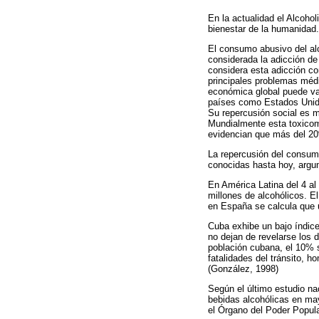
En la actualidad el Alcoho
bienestar de la humanidad.
El consumo abusivo del alc
considerada la adicción de
considera esta adicción c
principales problemas méd
económica global puede va
países como Estados Unido
Su repercusión social es má
Mundialmente esta toxicom
evidencian que más del 20
La repercusión del consumo
conocidas hasta hoy, argum
En América Latina del 4 al
millones de alcohólicos. E
en España se calcula que u
Cuba exhibe un bajo índic
no dejan de revelarse los 
población cubana, el 10% 
fatalidades del tránsito, 
(González, 1998)
Según el último estudio n
bebidas alcohólicas en may
el Órgano del Poder Popular