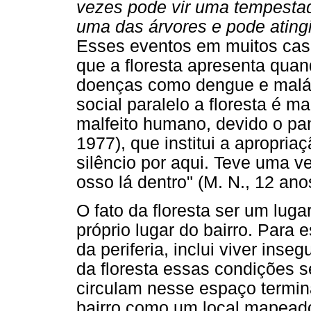
vezes pode vir uma tempestad
uma das árvores e pode ating
Esses eventos em muitos cas
que a floresta apresenta qua
doenças como dengue e malár
social paralelo a floresta é ma
malfeito humano, devido o pan
1977), que institui a apropria
silêncio por aqui. Teve uma v
osso lá dentro" (M. N., 12 ano
O fato da floresta ser um lug
próprio lugar do bairro. Para
da periferia, inclui viver inse
da floresta essas condições 
circulam nesse espaço termin
bairro como um local mapead