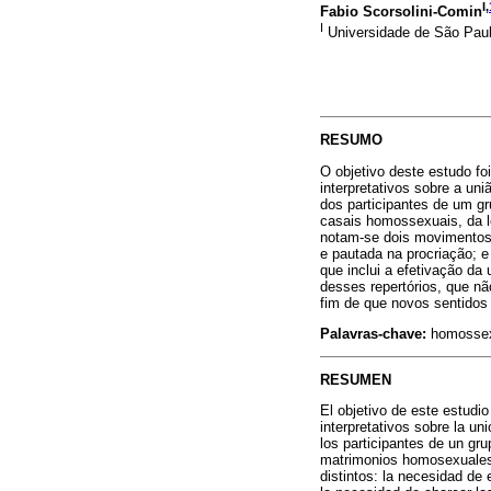
I,
Fabio Scorsolini-Comin
I
Universidade de São Paulo
RESUMO
O objetivo deste estudo fo
interpretativos sobre a un
dos participantes de um g
casais homossexuais, da le
notam-se dois movimentos d
e pautada na procriação; e
que inclui a efetivação d
desses repertórios, que nã
fim de que novos sentidos
Palavras-chave:
homossexu
RESUMEN
El objetivo de este estudi
interpretativos sobre la u
los participantes de un gru
matrimonios homosexuales,
distintos: la necesidad de 