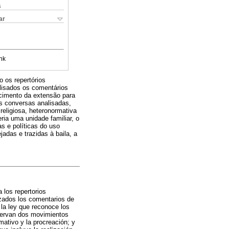
s
ar
nk
o os repertórios
alisados os comentários
ecimento da extensão para
as conversas analisadas,
religiosa, heteronormativa
ria uma unidade familiar, o
s e políticas do uso
adas e trazidas à baila, a
 los repertorios
izados los comentarios de
 la ley que reconoce los
servan dos movimientos
rmativo y la procreación; y