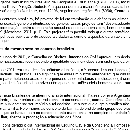
gados pelo Instituto Brasileiro de Geografia e Estatística (IBGE, 2011), mos
o Brasil. A região Sudeste é a que concentra o maior número de casais ho
tá à região Nordeste, com 12196, seguida das regiões Sul (8034), Centro-oe
contexto brasileiro, há projetos de lei em tramitação que definem os crimes 
ção sexual, gênero e identidade de gênero. Esses projetos têm "desencadead
scriminação contra a orientação sexual na sociedade brasileira, bem como ac
" (Moscheta, 2011, p. 1). Tais projetos têm possibilitado que outras temát
 políticas públicas e de acesso à cidadania, como é a questão da união civi
eguir.
oas do mesmo sexo no contexto brasileiro
7 de junho de 2011, o Conselho de Direitos Humanos da ONU aprovou, em decis
 homossexuais, reconhecendo a igualdade dos indivíduos sem distinção da or
io de 2011, em uma decisão unânime e histórica, o Supremo Tribunal Federal
exuais. Na prática, isso significa que esses ministros entenderam que casa
de pares heterossexuais, como pensões, aposentadorias e inclusão do(a) co
, tal decisão judicial autorizou não apenas as uniões civis homossexuais, m
a mídia brasileira e também no âmbito internacional. Países como a Argentin
ntanto, movimentos mais tradicionais e conservadores, como a Conferência N
m publicamente seu repúdio a tal decisão, uma vez que a igreja católica não
ar à família. Pelo menos ao conceito de família defendido pela igreja, que
a, que se fundamenta no consentimento matrimonial, na complementaridade "n
er, abertos à procriação e educação dos filhos.
1, considerado o dia Internacional do Orgulho Gay e da Consciência Homossex
Brasil, na cidade de Jacareí, SP. Amparado por decisão do juiz da 2ª Vara 