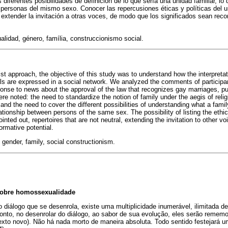
 diferentes posibilidades de definición de lo que sería una unidad familiar, lo 
 personas del mismo sexo. Conocer las repercusiones éticas y políticas del u
extender la invitación a otras voces, de modo que los significados sean reco
idad, género, família, construccionismo social.
st approach, the objective of this study was to understand how the interpretat
s are expressed in a social network. We analyzed the comments of participan
sponse to news about the approval of the law that recognizes gay marriages, p
e noted: the need to standardize the notion of family under the aegis of reli
and the need to cover the different possibilities of understanding what a famil
lationship between persons of the same sex. The possibility of listing the ethic
ointed out, repertoires that are not neutral, extending the invitation to other v
ormative potential.
gender, family, social constructionism.
 sobre homossexualidade
iálogo que se desenrola, existe uma multiplicidade inumerável, ilimitada d
nto, no desenrolar do diálogo, ao sabor de sua evolução, eles serão reme
xto novo). Não há nada morto de maneira absoluta. Todo sentido festejará 