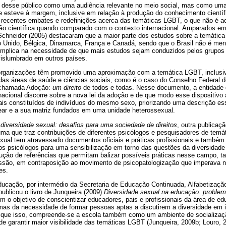
o desse público como uma audiência relevante no meio social, mas como uma 
esteve à margem, inclusive em relação à produção do conhecimento científ
 recentes embates e redefinições acerca das temáticas LGBT, o que não é 
ão científica quando comparado com o contexto internacional. Amparados e
Schneider (2005) destacaram que a maior parte dos estudos sobre a temátic
o Unido, Bélgica, Dinamarca, França e Canadá, sendo que o Brasil não é me
e implica na necessidade de que mais estudos sejam conduzidos pelos grupos 
islumbrado em outros países.
s organizações têm promovido uma aproximação com a temática LGBT, inclusiv
das áreas de saúde e ciências sociais, como é o caso do Conselho Federal d
a chamada Adoção:
um direito
de todos e todas. Nesse documento, a entidade 
acional discorre sobre a nova lei da adoção e de que modo esse dispositivo
is constituídos de indivíduos do mesmo sexo, priorizando uma descrição esse
ear e a sua matriz fundados em uma unidade heterossexual.
 diversidade sexual: desafios para uma sociedade de direitos
, outra publicaç
 uma que traz contribuições de diferentes psicólogos e pesquisadores de tem
xual tem atravessado documentos oficiais e práticas profissionais e também
s psicólogos para uma sensibilização em torno das questões da diversidad
ção de referências que permitam balizar possíveis práticas nesse campo, t
cussão, em contraposição ao movimento de psicopatologização que imperava n
es.
ucação, por intermédio da Secretaria de Educação Continuada, Alfabetizaçã
blicou o livro de Junqueira (2009)
Diversidade sexual na educação: problem
om o objetivo de conscientizar educadores, pais e profissionais da área de 
as da necessidade de formar pessoas aptas a discutirem a diversidade em i
 que isso, compreende-se a escola também como um ambiente de socializaç
de garantir maior visibilidade das temáticas LGBT (Junqueira, 2009b; Louro,