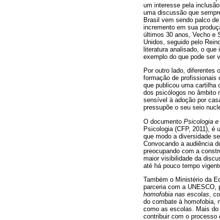
um interesse pela inclusã
uma discussão que sempre 
Brasil vem sendo palco de
incremento em sua produç
últimos 30 anos, Vecho e 
Unidos, seguido pelo Rein
literatura analisado, o qu
exemplo do que pode ser v
Por outro lado, diferente
formação de profissionais 
que publicou uma cartilh
dos psicólogos no âmbito n
sensível à adoção por casa
pressupõe o seu seio nucl
O documento
Psicologia e
Psicologia (CFP, 2011), é
que modo a diversidade se
Convocando a audiência do
preocupando com a constru
maior visibilidade da dis
até há pouco tempo vigent
Também o Ministério da Ed
parceria com a UNESCO, pu
homofobia nas escolas
, c
do combate à homofobia, m
como as escolas. Mais do
contribuir com o processo 