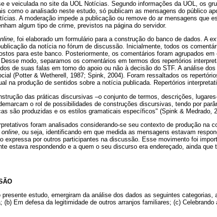
ese e veiculada no site da UOL Notícias. Segundo informações da UOL, os gr
is como o analisado neste estudo, só publicam as mensagens do público ap
 notícias. A moderação impede a publicação ou remove do ar mensagens que 
nham algum tipo de crime, previstos na página do servidor.
nline
, foi elaborado um formulário para a construção do banco de dados. A ex
blicação da notícia no fórum de discussão. Inicialmente, todos os comentári
postos para este banco. Posteriormente, os comentários foram agrupados em 
Desse modo, separamos os comentários em termos dos repertórios interpretat
dos de suas falas em torno do apoio ou não à decisão do STF. A análise dos
cial (Potter & Wetherell, 1987; Spink, 2004). Foram ressaltados os repertórios
ual na produção de sentidos sobre a notícia publicada. Repertórios interpretat
strução das práticas discursivas –o conjunto de termos, descrições, lugares
emarcam o rol de possibilidades de construções discursivas, tendo por parâ
as são produzidas e os estilos gramaticais específicos" (Spink & Medrado, 2
terpretativos foram analisados considerando-se seu contexto de produção na c
o
online
, ou seja, identificando em que medida as mensagens estavam respon
ão expressa por outros participantes na discussão. Esse movimento foi impo
ante estava respondendo e a quem o seu discurso era endereçado, ainda que 
SSÃO
o presente estudo, emergiram da análise dos dados as seguintes categorias,
; (b) Em defesa da legitimidade de outros arranjos familiares; (c) Celebrando