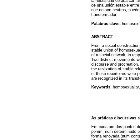
la necesidad de abarcar las
de una unión estable entre
que no son neutros, puede 
transformador.
Palabras clave:
homosexual
ABSTRACT
From a social constructioni
stable union of homosexual
of a social network, in re
Two distinct movements wer
discourse and procreation, 
the realization of stable re
of these repertoires were p
are recognized in its transf
Keywords:
homosexuality, 
As práticas discursivas
Em cada um dos pontos do d
porém, num determinado po
forma renovada (num conte