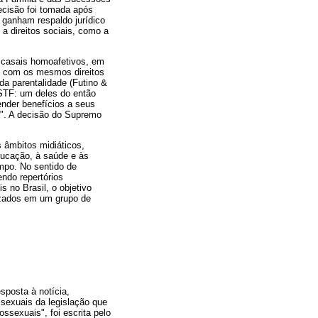
ecisão foi tomada após
 ganham respaldo jurídico
a direitos sociais, como a
r casais homoafetivos, em
e com os mesmos direitos
da parentalidade (Futino &
 STF: um deles do então
ender benefícios a seus
ar". A decisão do Supremo
 âmbitos midiáticos,
ducação, à saúde e às
mpo. No sentido de
ndo repertórios
 no Brasil, o objetivo
lizados em um grupo de
sposta à notícia,
sexuais da legislação que
ssexuais", foi escrita pelo