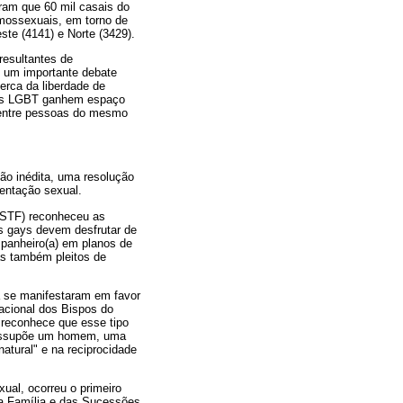
tram que 60 mil casais do
mossexuais, em torno de
ste (4141) e Norte (3429).
resultantes de
o um importante debate
erca da liberdade de
icas LGBT ganhem espaço
l entre pessoas do mesmo
ão inédita, uma resolução
ientação sexual.
 (STF) reconheceu as
is gays devem desfrutar de
mpanheiro(a) em planos de
as também pleitos de
a se manifestaram em favor
acional dos Bispos do
 reconhece que esse tipo
 pressupõe um homem, uma
atural" e na reciprocidade
ual, ocorreu o primeiro
da Família e das Sucessões