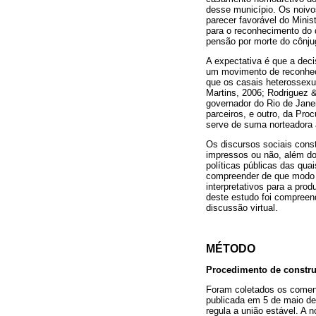
desse município. Os noivo
parecer favorável do Mini
para o reconhecimento do d
pensão por morte do cônju
A expectativa é que a deci
um movimento de reconheci
que os casais heterossexua
Martins, 2006; Rodriguez 
governador do Rio de Jane
parceiros, e outro, da Pro
serve de suma norteadora 
Os discursos sociais cons
impressos ou não, além dos
políticas públicas das qu
compreender de que modo e
interpretativos para a pro
deste estudo foi compreend
discussão virtual.
MÉTODO
Procedimento de constru
Foram coletados os coment
publicada em 5 de maio de
regula a união estável. A 