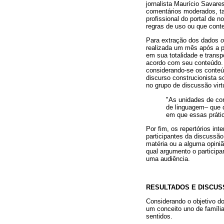
jornalista Maurício Savar
comentários moderados, ta
profissional do portal de
regras de uso ou que conte
Para extração dos dados
o
realizada um mês após a pu
em sua totalidade e trans
acordo com seu conteúdo. 
considerando-se os conteú
discurso construcionista so
no grupo de discussão virt
"As unidades de con
de linguagem– que d
em que essas prátic
Por fim, os repertórios in
participantes da discussã
matéria ou a alguma opini
qual argumento o particip
uma audiência.
RESULTADOS E DISCU
Considerando o objetivo d
um conceito uno de família
sentidos.