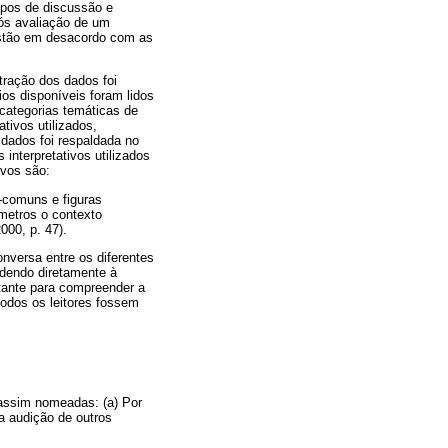
upos de discussão e
ós avaliação de um
estão em desacordo com as
tração dos dados foi
os disponíveis foram lidos
categorias temáticas de
ivos utilizados,
 dados foi respaldada no
 interpretativos utilizados
ivos são:
-comuns e figuras
metros o contexto
000, p. 47).
onversa entre os diferentes
dendo diretamente à
rtante para compreender a
todos os leitores fossem
 assim nomeadas: (a) Por
 a audição de outros