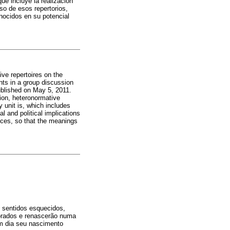
que incluye la realización
so de esos repertorios,
nocidos en su potencial
ive repertoires on the
ts in a group discussion
ublished on May 5, 2011.
gion, heteronormative
y unit is, which includes
al and political implications
oices, so that the meanings
e sentidos esquecidos,
morados e renascerão numa
um dia seu nascimento