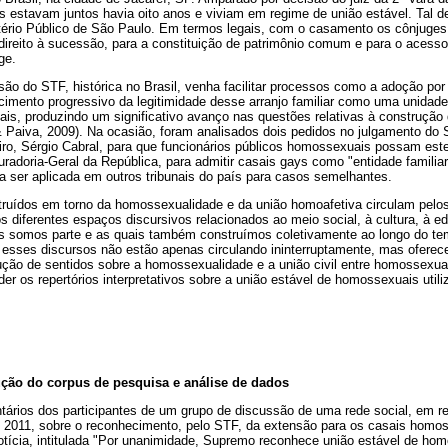
s estavam juntos havia oito anos e viviam em regime de união estável. Tal d
stério Público de São Paulo. Em termos legais, com o casamento os cônjuges
ireito à sucessão, para a constituição de patrimônio comum e para o acesso 
ge.
são do STF, histórica no Brasil, venha facilitar processos como a adoção po
mento progressivo da legitimidade desse arranjo familiar como uma unidad
is, produzindo um significativo avanço nas questões relativas à construção 
& Paiva, 2009). Na ocasião, foram analisados dois pedidos no julgamento do
iro, Sérgio Cabral, para que funcionários públicos homossexuais possam est
curadoria-Geral da República, para admitir casais gays como "entidade famili
a ser aplicada em outros tribunais do país para casos semelhantes.
truídos em torno da homossexualidade e da união homoafetiva circulam pelos
 diferentes espaços discursivos relacionados ao meio social, à cultura, à e
ais somos parte e as quais também construímos coletivamente ao longo do te
sses discursos não estão apenas circulando ininterruptamente, mas oferece
dução de sentidos sobre a homossexualidade e a união civil entre homossexuais
er os repertórios interpretativos sobre a união estável de homossexuais uti
ção do corpus de pesquisa e análise de dados
ários dos participantes de um grupo de discussão de uma rede social, em re
 2011, sobre o reconhecimento, pelo STF, da extensão para os casais homos
notícia, intitulada "Por unanimidade, Supremo reconhece união estável de homo