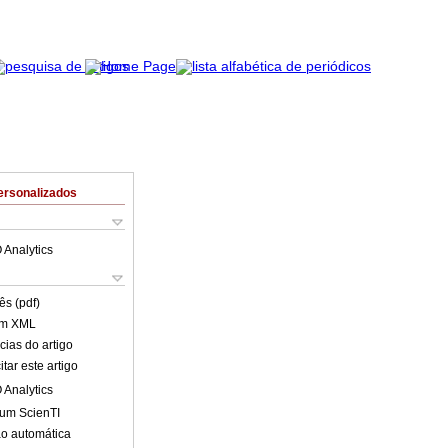
ersonalizados
 Analytics
ês (pdf)
em XML
cias do artigo
tar este artigo
 Analytics
lum ScienTI
o automática