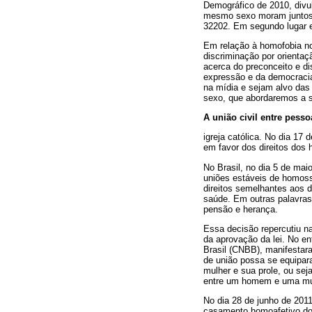
Demográfico de 2010, divul
mesmo sexo moram juntos n
32202. Em segundo lugar es
Em relação à homofobia no 
discriminação por orienta
acerca do preconceito e di
expressão e da democracia
na mídia e sejam alvo das
sexo, que abordaremos a s
A união civil entre pess
igreja católica. No dia 1
em favor dos direitos dos
No Brasil, no dia 5 de ma
uniões estáveis de homoss
direitos semelhantes aos 
saúde. Em outras palavras
pensão e herança.
Essa decisão repercutiu n
da aprovação da lei. No e
Brasil (CNBB), manifestara
de união possa se equipar
mulher e sua prole, ou sej
entre um homem e uma mulh
No dia 28 de junho de 201
casamento homoafetivo do 