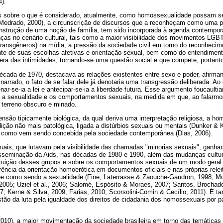
4).
os sobre o que é considerado, atualmente, como homossexualidade possam s
& Medrado, 2000), a circunscrição de discursos que a reconheçam como uma po
onstrução de uma noção de família, tem sido incorporada à agenda contemp
as no cenário cultural, tais como a maior visibilidade dos movimentos LGBT
transgêneros) na mídia, a pressão da sociedade civil em torno do reconhecim
e de suas escolhas afetivas e orientação sexual, bem como do entendiment
era das intimidades, tornando-se uma questão social e que compete, portanto,
década de 1970, destacava as relações existentes entre sexo e poder, afirma
r narrado, o fato de se falar dele já denotaria uma transgressão deliberada. A
enar-se-ia a lei e antecipar-se-ia a liberdade futura. Esse argumento foucault
e a sexualidade e os comportamentos sexuais, na medida em que, ao falarmos
terreno obscuro e minado.
são tipicamente biológica, da qual deriva uma interpretação religiosa, a h
ão não mais patológica, ligada a distúrbios sexuais ou mentais (Dunker & Ky
 como vem sendo concebida pela sociedade contemporânea (Dias, 2006).
is, que lutavam pela visibilidade das chamadas "minorias sexuais", ganh
sseminação da Aids, nas décadas de 1980 e 1990, além das mudanças cultura
ituição desses grupos e sobre os comportamentos sexuais de um modo geral
ência da orientação homoerótica em documentos oficiais e nas próprias relei
be como sendo a sexualidade (Fine, Laterrasse & Zaouche-Gaudron, 1998; Mo
2005; Uziel et al., 2006; Salomé, Espósito & Moraes, 2007; Santos, Brochad
7; Kerne & Silva, 2009; Farias, 2010; Scorsolini-Comin & Cecílio, 2011). É 
tão da luta pela igualdade dos direitos de cidadania dos homossexuais por par
010), a maior movimentação da sociedade brasileira em torno das temática