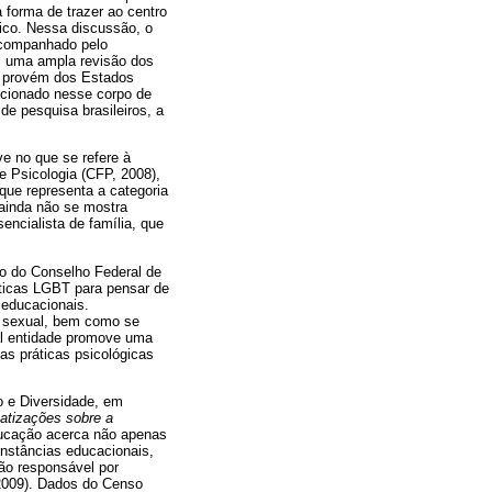
forma de trazer ao centro
ico. Nessa discussão, o
acompanhado pelo
m uma ampla revisão dos
a provém dos Estados
ncionado nesse corpo de
de pesquisa brasileiros, a
e no que se refere à
e Psicologia (CFP, 2008),
que representa a categoria
 ainda não se mostra
ncialista de família, que
ão do Conselho Federal de
áticas LGBT para pensar de
 educacionais.
e sexual, bem como se
al entidade promove uma
as práticas psicológicas
o e Diversidade, em
atizações sobre a
educação acerca não apenas
nstâncias educacionais,
ão responsável por
 2009). Dados do Censo