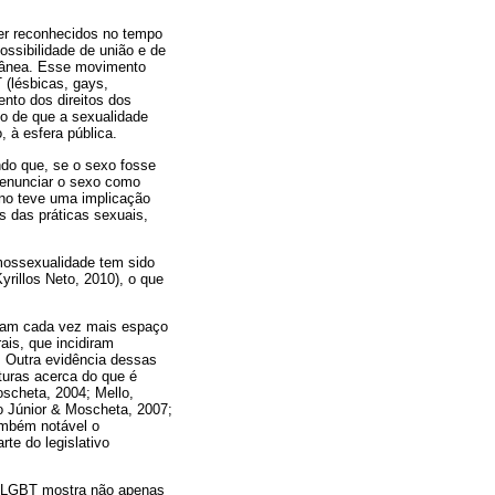
er reconhecidos no tempo
ssibilidade de união e de
orânea. Esse movimento
 (lésbicas, gays,
ento dos direitos dos
o de que a sexualidade
 à esfera pública.
ndo que, se o sexo fosse
o enunciar o sexo como
iano teve uma implicação
 das práticas sexuais,
omossexualidade tem sido
rillos Neto, 2010), o que
aram cada vez mais espaço
is, que incidiram
. Outra evidência dessas
turas acerca do que é
scheta, 2004; Mello,
o Júnior & Moscheta, 2007;
também notável o
te do legislativo
s LGBT mostra não apenas