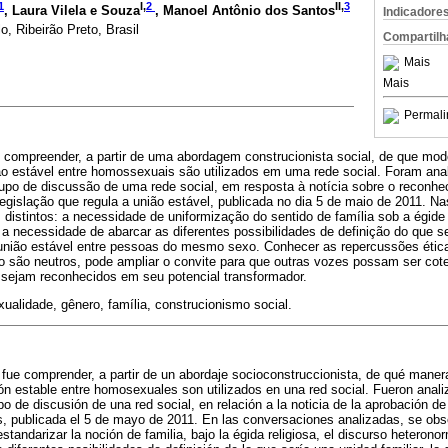
1
I,
2
II,
3
, Laura Vilela e Souza
, Manoel Antônio dos Santos
Indicadore
, Ribeirão Preto, Brasil
Compartilh
Mais
Mais
Permali
i compreender, a partir de uma abordagem construcionista social, de que mod
ião estável entre homossexuais são utilizados em uma rede social. Foram an
rupo de discussão de uma rede social, em resposta à notícia sobre o reconh
gislação que regula a união estável, publicada no dia 5 de maio de 2011. N
istintos: a necessidade de uniformização do sentido de família sob a égide 
 a necessidade de abarcar as diferentes possibilidades de definição do que se
a união estável entre pessoas do mesmo sexo. Conhecer as repercussões ética
o são neutros, pode ampliar o convite para que outras vozes possam ser cotej
 sejam reconhecidos em seu potencial transformador.
alidade, gênero, família, construcionismo social.
o fue comprender, a partir de un abordaje socioconstruccionista, de qué manera
nión estable entre homosexuales son utilizados en una red social. Fueron anal
po de discusión de una red social, en relación a la noticia de la aprobación de
 publicada el 5 de mayo de 2011. En las conversaciones analizadas, se ob
estandarizar la noción de familia, bajo la égida religiosa, el discurso heterono