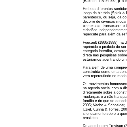
(Bakhtin, 1979/1992, p. 41
Embora diferentes sentid
longo da história (Spink 
parentesco, ou seja, da c
decorre de diversas mudanç
bissexuais, transexuais e 
cidadãos independentement
repercute para além da esf
Foucault (1988/1999), na 
reprimido e proibido de se
categoria interdita, desord
direta nas pesquisas sobr
estaríamos adentrando um 
Para além de uma compreen
construída como uma condiç
vem repercutindo no modo
Os movimentos homossexua
na agenda social com a di
diretamente sobre a const
mudanças é a não transpar
família e do que se conce
2005; Vecho & Schneider, 
Uziel, Cunha & Torres, 200
silenciamento sobre a ques
brasileiro.
De acordo com Trevisan (2