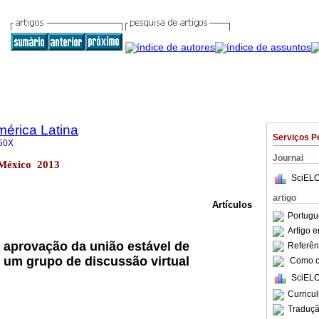
mérica Latina
Serviços P
50X
Journal
 México 2013
SciELO
artigo
Artículos
Portugu
Artigo 
 aprovação da união estável de
Referên
um grupo de discussão virtual
Como ci
SciELO
Curricu
Traduçã