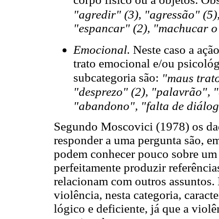
corpo físico ou a objetos. Ob
"agredir" (3), "agressão" (5)
"espancar" (2), "machucar o
Emocional.
Neste caso a açã
trato emocional e/ou psicológ
subcategoria são:
"maus trato
"desprezo" (2), "palavrão", 
"abandono", "falta de diálo
Segundo Moscovici (1978) os da
responder a uma pergunta são, em 
podem conhecer pouco sobre um 
perfeitamente produzir referênci
relacionam com outros assuntos. 
violência, nesta categoria, cara
lógico e deficiente, já que a vio