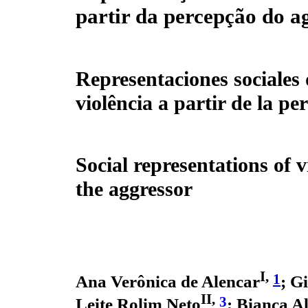
partir da percepção do a
Representaciones sociales 
violência a partir de la pe
Social representations of 
the aggressor
I,
1
Ana Verônica de Alencar
; G
II,
3
Leite Rolim Neto
; Bianca A