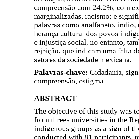
compreensão com 24.2%, com exp
marginalizadas, racismo; e signi
palavras como analfabeto, indio, 
herança cultural dos povos indíg
e injustiça social, no entanto, t
rejeição, que indicam uma falta d
setores da sociedade mexicana.
Palavras-chave:
Cidadania, signi
compreensão, estigma.
ABSTRACT
The objective of this study was t
from threes universities in the R
indigenous groups as a sign of th
conducted with 81 participants, 