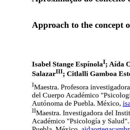
Approach to the concept o
I
Isabel Stange Espínola
; Aída 
III
Salazar
; Citlalli Gamboa Est
I
Maestra. Profesora investigadora
del Cuerpo Académico "Psicologí
Autónoma de Puebla. México,
is
II
Maestra. Investigadora del Insti
Académico "Psicología y Salud"
Puebla. México,
aidaortegacamb