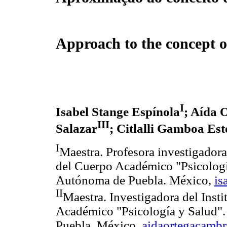
Approach to the concept o
I
Isabel Stange Espínola
; Aída 
III
Salazar
; Citlalli Gamboa Est
I
Maestra. Profesora investigadora
del Cuerpo Académico "Psicologí
Autónoma de Puebla. México,
is
II
Maestra. Investigadora del Insti
Académico "Psicología y Salud"
Puebla. México,
aidaortegacamb