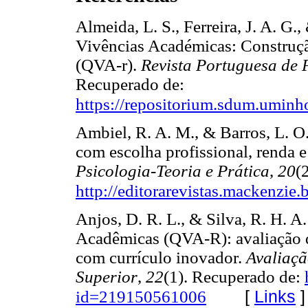
Almeida, L. S., Ferreira, J. A. G.
Vivências Académicas: Construçã
(QVA-r).
Revista Portuguesa de 
Recuperado de:
https://repositorium.sdum.umi
Ambiel, R. A. M., & Barros, L. O.
com escolha profissional, renda e
Psicologia-Teoria e Prática
,
20
(
http://editorarevistas.mackenzie
Anjos, D. R. L., & Silva, R. H. A
Acadêmicas (QVA-R): avaliação 
com currículo inovador.
Avaliaçã
Superior
,
22
(1). Recuperado de:
[
Links
]
id=219150561006