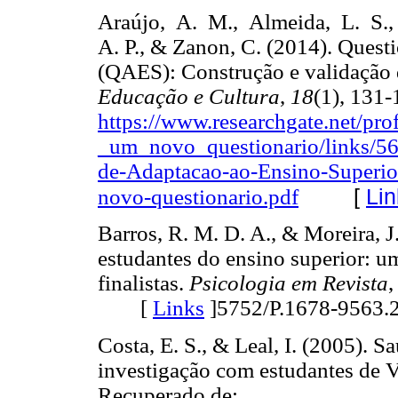
Araújo, A. M., Almeida, L. S., 
A. P., & Zanon, C. (2014). Ques
(QAES): Construção e validação
Educação e Cultura
,
18
(1), 131
https://www.researchgate.net/
_um_novo_questionario/links/5
de-Adaptacao-ao-Ensino-Superi
[
Lin
novo-questionario.pdf
Barros, R. M. D. A., & Moreira, 
estudantes do ensino superior: um
finalistas.
Psicologia em Revista
[
Links
]
5752/P.1678-9563
Costa, E. S., & Leal, I. (2005).
investigação com estudantes de 
Recuperado de: