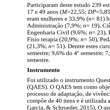
Participaram deste estudo 239 est
17 e 49 anos (
M
=22,55;
DP
=5,85
eram mulheres e 33,9% (
n
= 81) h
Administração (7,9%;
n
= 19), Ci
Engenharia Civil (9,6%;
n
= 23),
Fisio terapia (20,9%;
n
= 50), Pe
(21,3%;
n
= 51). Dentre estes cu
semestre; 9,6% do 4º semestre; 7
semestre.
Instrumento
Foi utilizado o instrumento Ques
(QAES). O QAES tem como objeti
processo de adaptação, de vivênci
compõe de 40 itens e é utilizada 
Garcia, & Schroeder, 2015). O qu