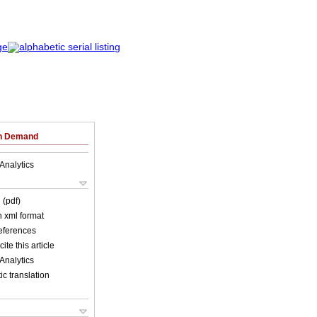
on Demand
Analytics
 (pdf)
in xml format
references
ite this article
Analytics
c translation