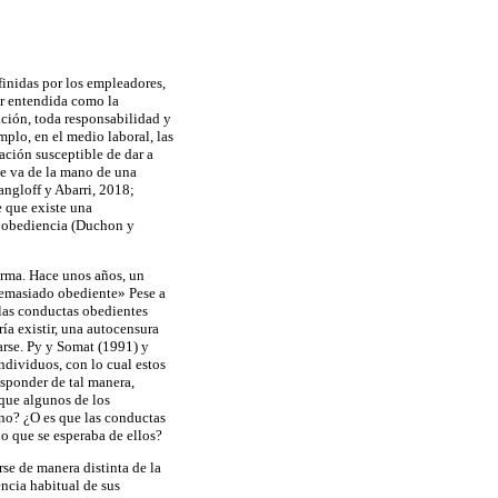
finidas por los empleadores,
er entendida como la
ación, toda responsabilidad y
plo, en el medio laboral, las
ción susceptible de dar a
ue va de la mano de una
angloff y Abarri, 2018;
 que existe una
o obediencia (Duchon y
orma. Hace unos años, un
 demasiado obediente» Pese a
i las conductas obedientes
ía existir, una autocensura
arse. Py y Somat (1991) y
ndividuos, con lo cual estos
esponder de tal manera,
 que algunos de los
 no? ¿O es que las conductas
o que se esperaba de ellos?
se de manera distinta de la
encia habitual de sus