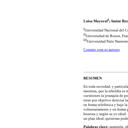
I
Luisa Mayoral
; Amine Rez
I
Universidad Nacional del Ce
II
Universidad de Rouen, Fra
III
Universidad Paris Nanterre
Contato com os autores
RESUMEN
En toda sociedad, y particula
mientras, que la rebeldía es
cuestionen la jerarquía de p
tiene por objetivo detectar l
en forma telefónica y bajo l
voluntariamente y en forma p
honesta y según su yo ideal.
un plan ideal, quisieran pod
Palabras clave:
sumisión, ob