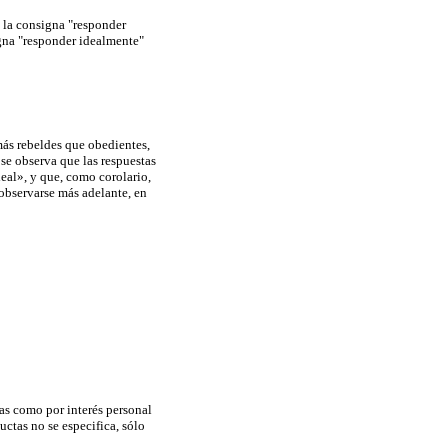
 la consigna "responder
igna "responder idealmente"
más rebeldes que obedientes,
 se observa que las respuestas
eal», y que, como corolario,
observarse más adelante, en
as como por interés personal
ctas no se especifica, sólo