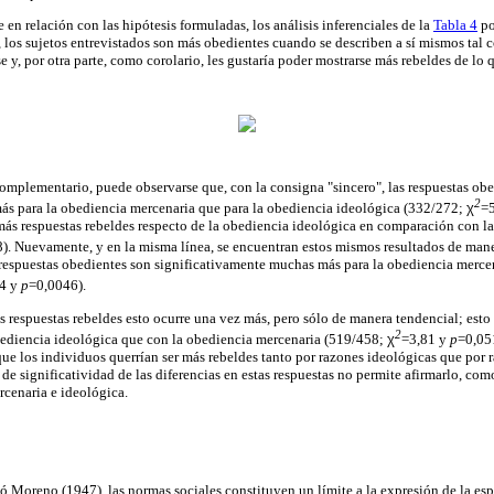
en relación con las hipótesis formuladas, los análisis inferenciales de la
Tabla 4
po
, los sujetos entrevistados son más obedientes cuando se describen a sí mismos ta
 y, por otra parte, como corolario, les gustaría poder mostrarse más rebeldes de lo q
omplementario, puede observarse que, con la consigna "sincero", las respuestas ob
2
ás para la obediencia mercenaria que para la obediencia ideológica (332/272;
χ
=
 más respuestas rebeldes respecto de la obediencia ideológica en comparación con l
). Nuevamente, y en la misma línea, se encuentran estos mismos resultados de man
 respuestas obedientes son significativamente muchas más para la obediencia merce
04 y
p
=0,0046).
s respuestas rebeldes esto ocurre una vez más, pero sólo de manera tendencial; esto
2
bediencia ideológica que con la obediencia mercenaria (519/458;
χ
=3,81 y
p
=0,05
que los individuos querrían ser más rebeldes tanto por razones ideológicas que por 
de significatividad de las diferencias en estas respuestas no permite afirmarlo, como
rcenaria e ideológica.
 Moreno (1947), las normas sociales constituyen un límite a la expresión de la es