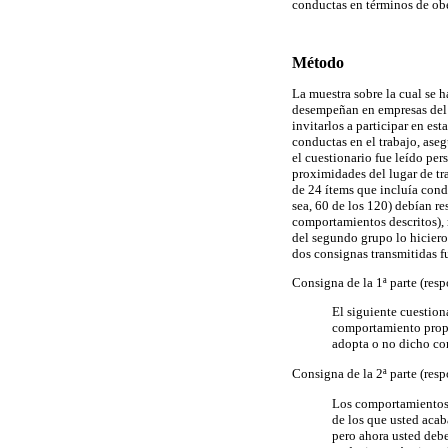
conductas en términos de ob
Método
La muestra sobre la cual se 
desempeñan en empresas del s
invitarlos a participar en es
conductas en el trabajo, ase
el cuestionario fue leído pe
proximidades del lugar de tr
de 24 ítems que incluía cond
sea, 60 de los 120) debían re
comportamientos descritos), 
del segundo grupo lo hicieron
dos consignas transmitidas f
Consigna de la 1ª parte (res
El siguiente cuestion
comportamiento propue
adopta o no dicho co
Consigna de la 2ª parte (res
Los comportamientos 
de los que usted acab
pero ahora usted debe