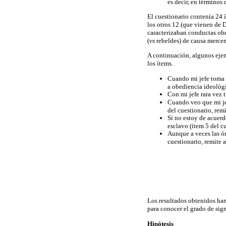
es decir, en términos 
El cuestionario contenía 24 
los otros 12 (que vienen de 
caracterizaban conductas obe
(
vs
rebeldes) de causa mercena
A continuación, algunos ejem
los ítems.
Cuando mi jefe toma u
a obediencia ideológi
Con mi jefe rara vez t
Cuando veo que mi jef
del cuestionario, remi
Si no estoy de acuerd
esclavo (ítem 5 del cu
Aunque a veces las ó
cuestionario, remite 
Los resultados obtenidos han 
para conocer el grado de signi
Hipótesis