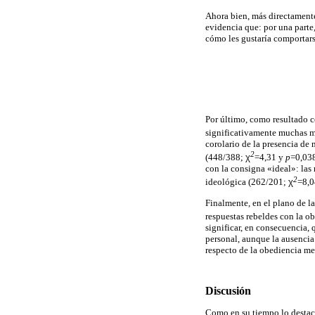
Ahora bien, más directamente 
evidencia que: por una parte
cómo les gustaría comportarse
Por último, como resultado c
significativamente muchas m
corolario de la presencia de
2
(448/388;
χ
=4,31 y
p
=0,038
con la consigna «ideal»: las
2
ideológica (262/201;
χ
=8,
Finalmente, en el plano de la
respuestas rebeldes con la o
significar, en consecuencia, 
personal, aunque la ausencia 
respecto de la obediencia me
Discusión
Como en su tiempo lo destacó