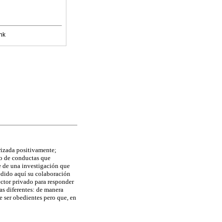
nk
orizada positivamente;
po de conductas que
ne de una investigación que
pedido aquí su colaboración
ector privado para responder
as diferentes: de manera
e ser obedientes pero que, en