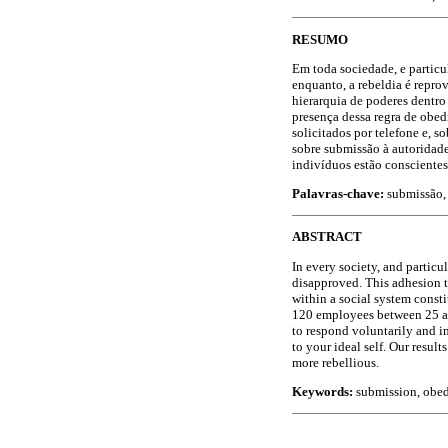
RESUMO
Em toda sociedade, e partic
enquanto, a rebeldia é repro
hierarquia de poderes dentro
presença dessa regra de obed
solicitados por telefone e, s
sobre submissão à autoridade
indivíduos estão conscientes
Palavras-chave:
submissão, 
ABSTRACT
In every society, and particu
disapproved. This adhesion t
within a social system constit
120 employees between 25 an
to respond voluntarily and i
to your ideal self. Our result
more rebellious.
Keywords:
submission, obedi