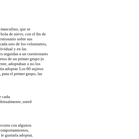
o masculino, que se
bola de nieve, con el fin de
estionario sobre sus
cada uno de los voluntarios,
ividual y en las
es seguidas a un cuestionario
etos de un primer grupo (o
mente, adoptaban o no los
ía adoptar. Los 60 sujetos
 para el primer grupo, las
e cada
habitualmente, usted
 ocurra con algunos
s comportamientos,
le gustaría adoptar,