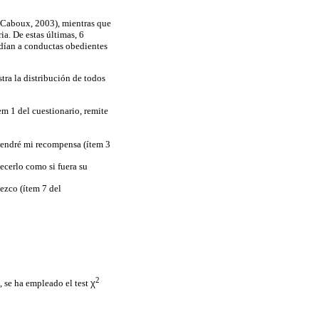
y Caboux, 2003), mientras que
a. De estas últimas, 6
ndían a conductas obedientes
stra la distribución de todos
em 1 del cuestionario, remite
 tendré mi recompensa (ítem 3
ecerlo como si fuera su
ezco (ítem 7 del
2
, se ha empleado el test
χ