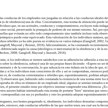
las conductas de los empleados son juzgadas en relación a las conductas ideales de
n (o de obediencia) una de ellas. Concretamente, esta norma de alineación puede s
ndividuos que, en sus actitudes, conductas y comportamientos, excluyen toda indag
orno social, preservando la jerarquía de poderes de ese mismo entorno. Así, por ejem
uellas que evitarán no sólo todo comportamiento sino también incluso toda observa
jerárquico puede estar equivocado. Esta valorización de los individuos sumisos, q
iduos rebeldes ya ha sido puesta en evidencia en varios trabajos (Gangloff, 2002; G
angloff, Mayoral y Rezrazi, 2016). Adicionalmente, se ha constatado recientemente
 diferenciada según la causa (ideológica
vs
mercenaria) de la obediencia y de la n
Duchon, 2008; Gangloff, Mayoral y Anzoult, 2016).
mo, si los individuos se sienten satisfechos con su adhesión/no adhesión a esta n
s sobre la obediencia, subrayó una de sus propias frases diciendo: «Espero no ser
mentario y de la conversación, lo que subyacía en este énfasis era la idea de que, s
as y si los individuos eran conscientes de ello y así se comportaban, entonces podr
sto es, de conductas contestatarias o rebeldes que, espontáneamente, podrían adopt
5) observaron que, habiendo sido constatada la existencia de una norma entre los i
esperaba de ellos en términos de un empleado ideal, algunos se sentían tentados a r
ien, el presente estudio tiene por objetivo intentar comprender esta diferencia. ¿Es
estos autores habían internalizado esta norma de portarse "bien" mientras que otros
e correspondían con sus yo profundos y esto les permitía adoptar espontáneamente l
errogantes, nos hemos preguntado si, idealmente, los individuos desearían comportar
do, entonces, más conductas rebeldes de las que suelen tener, sea cual sea la frecu