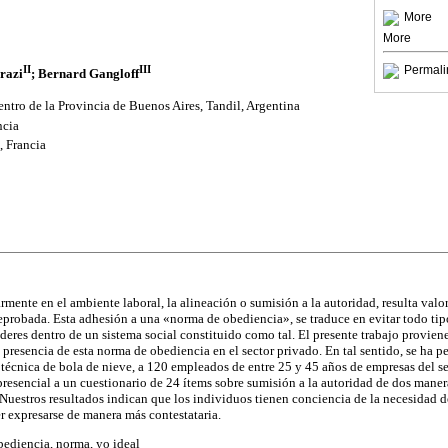
More
More
II
III
Permali
razi
; Bernard Gangloff
ntro de la Provincia de Buenos Aires, Tandil, Argentina
ncia
, Francia
rmente en el ambiente laboral, la alineación o sumisión a la autoridad, resulta val
 reprobada. Esta adhesión a una «norma de obediencia», se traduce en evitar todo ti
oderes dentro de un sistema social constituido como tal. El presente trabajo provie
a presencia de esta norma de obediencia en el sector privado. En tal sentido, se ha 
a técnica de bola de nieve, a 120 empleados de entre 25 y 45 años de empresas del s
resencial a un cuestionario de 24 ítems sobre sumisión a la autoridad de dos maner
 Nuestros resultados indican que los individuos tienen conciencia de la necesidad d
er expresarse de manera más contestataria.
ediencia, norma, yo ideal