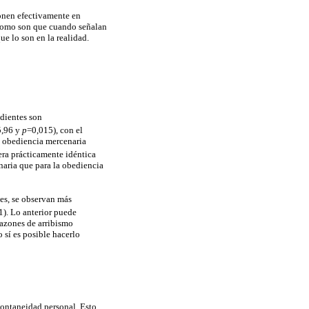
nen efectivamente en
l como son que cuando señalan
ue lo son en la realidad.
edientes son
5,96 y
p
=0,015), con el
a obediencia mercenaria
era prácticamente idéntica
naria que para la obediencia
 es, se observan más
1). Lo anterior puede
razones de arribismo
 sí es posible hacerlo
pontaneidad personal. Esto,