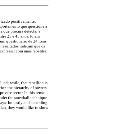
rizado positivamente;
omportamento que questione a
a que procura detectar a
ntre 25 e 45 anos, foram
a um questionário de 24 itens
s resultados indicam que os
expressar com mais rebeldia.
ued; while, that rebellion is
tion the hierarchy of powers
rivate sector. In this sense,
nder the snowball technique
 ways: honestly and according
 plan, they would like to show