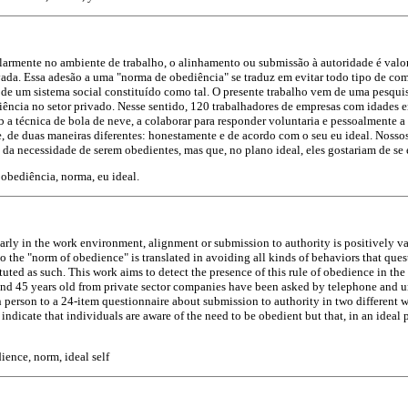
ularmente no ambiente de trabalho, o alinhamento ou submissão à autoridade é valo
vada. Essa adesão a uma "norma de obediência" se traduz em evitar todo tipo de c
 de um sistema social constituído como tal. O presente trabalho vem de uma pesquis
iência no setor privado. Nesse sentido, 120 trabalhadores de empresas com idades e
ob a técnica de bola de neve, a colaborar para responder voluntaria e pessoalmente 
, de duas maneiras diferentes: honestamente e de acordo com o seu eu ideal. Nosso
 da necessidade de serem obedientes, mas que, no plano ideal, eles gostariam de se 
obediência, norma, eu ideal.
larly in the work environment, alignment or submission to authority is positively val
o the "norm of obedience" is translated in avoiding all kinds of behaviors that ques
uted as such. This work aims to detect the presence of this rule of obedience in the p
d 45 years old from private sector companies have been asked by telephone and u
n person to a 24-item questionnaire about submission to authority in two different
s indicate that individuals are aware of the need to be obedient but that, in an ideal
ence, norm, ideal self