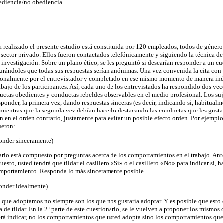
ediencia/no obediencia.
ha realizado el presente estudio está constituida por 120 empleados, todos de géner
ector privado. Ellos fueron contactados telefónicamente y siguiendo la técnica de 
ta investigación. Sobre un plano ético, se les preguntó si desearían responder a un cu
gurándoles que todas sus respuestas serían anónimas. Una vez convenida la cita con 
rsonalmente por el entrevistador y completado en ese mismo momento de manera ind
abajo de los participantes. Así, cada uno de los entrevistados ha respondido dos vec
uctas obedientes y conductas rebeldes observables en el medio profesional. Los suj
sponder, la primera vez, dando respuestas sinceras (es decir, indicando si, habitual
mientras que la segunda vez debían hacerlo destacando las conductas que les gustar
 en el orden contrario, justamente para evitar un posible efecto orden. Por ejemplo,
ueron:
ponder sinceramente)
ario está compuesto por preguntas acerca de los comportamientos en el trabajo. Ant
sto, usted tendrá que tildar el casillero «Sí» o el casillero «No» para indicar si, 
mportamiento. Responda lo más sinceramente posible.
ponder idealmente)
que adoptamos no siempre son los que nos gustaría adoptar. Y es posible que esto
a de tildar. En la 2ª parte de este cuestionario, se le vuelven a proponer los mismo
rá indicar, no los comportamientos que usted adopta sino los comportamientos que 