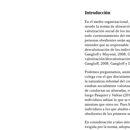
Introducción
En el medio organizacional, 
siendo la norma de alineació
valorización social de los i
todo cuestionamiento del ent
personas obedientes serán aq
entender que su responsable 
desvalorización de los indiv
Gangloff y Mayoral, 2008; G
valorización/desvalorización
Gangloff, 2008; Gangloff y 
Podemos preguntarnos, asimis
colega con el que discutíamo
la naturaleza informal del co
estaban socialmente valorizad
de conductas no alineadas, e
luego Pasquier y Valéau (201
individuos sabían lo que se 
mientras que otros no. Pues b
individuos a los que aluden 
obedientes de los primeros s
En consideración a tales int
exigida por la norma, adoptan