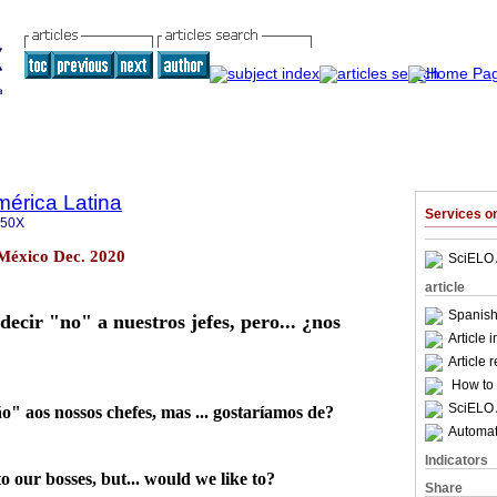
mérica Latina
Services 
350X
 México Dec. 2020
SciELO 
article
Spanish
ecir "no" a nuestros jefes, pero... ¿nos
Article 
Article 
How to c
SciELO 
" aos nossos chefes, mas ... gostaríamos de?
Automati
Indicators
 our bosses, but... would we like to?
Share