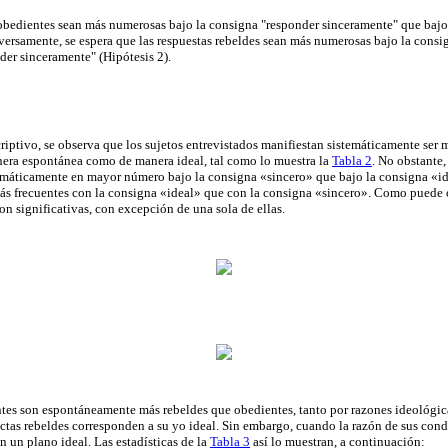
 obedientes sean más numerosas bajo la consigna "responder sinceramente" que bajo
nversamente, se espera que las respuestas rebeldes sean más numerosas bajo la cons
der sinceramente" (Hipótesis 2).
riptivo, se observa que los sujetos entrevistados manifiestan sistemáticamente ser 
nera espontánea como de manera ideal, tal como lo muestra la
Tabla 2
. No obstante,
emáticamente en mayor número bajo la consigna «sincero» que bajo la consigna «id
más frecuentes con la consigna «ideal» que con la consigna «sincero». Como puede 
 son significativas, con excepción de una sola de ellas.
ntes son espontáneamente más rebeldes que obedientes, tanto por razones ideológic
ctas rebeldes corresponden a su yo ideal. Sin embargo, cuando la razón de sus condu
n un plano ideal. Las estadísticas de la
Tabla 3
así lo muestran, a continuación: