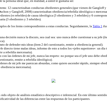
de la persona ideal que, en realidad, a usted le gustaría ser.
ítems: 12 caracterizaban conductas obedientes generales (que vienen de Gangloff 
Duchon y Gangloff, 2008) caracterizaban obediencia/rebeldía ideológica o mercenari
dientes (
vs
rebeldes) de causa ideológica (3 obedientes y 3 rebeldes) y 6 correspo
ria (3 obedientes y 3 rebeldes).
plos de los ítems correspondientes a estas conductas. Seguidamente, la
Tabla 1
ilu
na decisión nunca la discuto, sea cual sea: uno nunca debe cuestionar a su jefe (ít
ca).
rato de defender mis ideas (ítem 2 del cuestionario, remite a obediencia general).
e directo tiene malas ideas, informo de esto a todos los «jefes superiores»: un día
te a rebeldía mercenaria).
o con las órdenes de mi jefe, nunca las respeto: no porque sea el jefe uno debe obed
estionario, remite a rebeldía ideológica).
rdenes de mi jefe me parezcan absurdas, como quiero ascender rápido, siempre obed
a obediencia mercenaria).
sido objeto de análisis estadístico descriptivo e inferencial. En este último sentido
ficatividad de las diferencias entre las respuestas de los participantes.