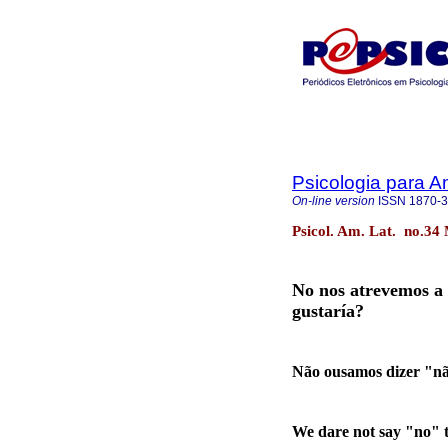
Psicologia para A
On-line version
ISSN
1870-
Psicol. Am. Lat. no.34
No nos atrevemos a d
gustaría?
Não ousamos dizer "não
We dare not say "no" to