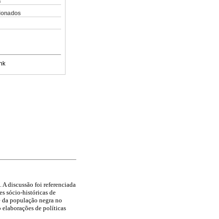
s
cionados
nk
 A discussão foi referenciada
es sócio-históricas de
de da população negra no
o elaborações de políticas