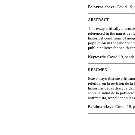
Palavras-chave:
Covid-19; 
ABSTRACT
This essay critically discus
referenced in the narrative l
historical conditions of ineq
population in the labor conte
public policies for health ca
Keywords:
Covid-19, pandem
RESUMEN
Este ensayo discute críticame
referida, en la revisión de l
históricas de las desigualdad
sobre la salud de la població
antirracista, respaldando las
Palabras clave:
Covid-19, p