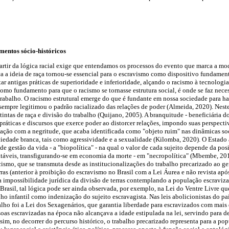
mentos sócio-históricos
 partir da lógica racial exige que entendamos os processos do evento que marca a m
a a ideia de raça tornou-se essencial para o escravismo como dispositivo fundamen
r antigas práticas de superioridade e inferioridade, alçando o racismo à tecnologi
como fundamento para que o racismo se tornasse estrutura social, é onde se faz nece
trabalho. O racismo estrutural emerge do que é fundante em nossa sociedade para habi
 sempre legitimou o padrão racializado das relações de poder (Almeida, 2020). Nest
stintas de raça e divisão do trabalho (Quijano, 2005). A branquitude - beneficiária do
ráticas e discursos que exerce poder ao distorcer relações, impondo suas perspecti
lação com a negritude, que acaba identificada como "objeto ruim" nas dinâmicas soci
ociedade branca, tais como agressividade e a sexualidade (Kilomba, 2020). O Estad
s de gestão da vida - a "biopolítica" - na qual o valor de cada sujeito depende da pos
táveis, transfigurando-se em economia da morte - em "necropolítica" (Mbembe, 2016
cismo, que se transmuta desde as institucionalizações do trabalho precarizado ao ge
ras (anterior à proibição do escravismo no Brasil com a Lei Áurea e não revista apó
a impossibilidade jurídica da divisão de terras contemplando a população escraviz
 Brasil, tal lógica pode ser ainda observada, por exemplo, na Lei do Ventre Livre qu
lho infantil como indenização do sujeito escravagista. Nas leis abolicionistas do pa
alho foi a Lei dos Sexagenários, que garantia liberdade para escravizados com mais 
soas escravizadas na época não alcançava a idade estipulada na lei, servindo para d
sim, no decorrer do percurso histórico, o trabalho precarizado representa para a po