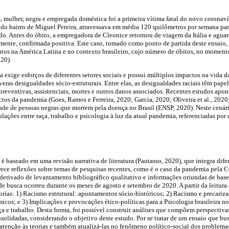
, mulher, negra e empregada doméstica foi a primeira vítima fatal do novo corona
do bairro de Miguel Pereira, atravessava em média 120 quilômetros por semana par
do. Antes do óbito, a empregadora de Cleonice retornou de viagem da Itália e agua
rmente, confirmada positiva. Este caso, tomado como ponto de partida deste ensaio
ntos na América Latina e no contexto brasileiro, cujo número de óbitos, no momento
20).
exige esforços de diferentes setores sociais e possui múltiplos impactos na vida d
veras desigualdades sócio-estruturais. Entre elas, as desigualdades raciais têm papel
reventivas, assistenciais, mortes e outros danos associados. Recentes estudos apo
tos da pandemia (Goes, Ramos e Ferreira, 2020; Garcia, 2020; Oliveira et al., 2020; 
ade de pessoas negras que morrem pela doença no Brasil (ENSP, 2020). Neste cenário
culações entre raça, trabalho e psicologia à luz da atual pandemia, referenciadas por
é baseado em uma revisão narrativa de literatura (Pautasso, 2020), que integra dif
rece reflexões sobre temas de pesquisas recentes, como é o caso da pandemia pe
erivado de levantamento bibliográfico qualitativo e informações oriundas de base
de busca ocorreu durante os meses de agosto e setembro de 2020. A partir da leitura
orias: 1) Racismo estrutural: apontamentos sócio-históricos; 2) Racismo e precariza
cos; e 3) Implicações e provocações ético-políticas para a Psicologia brasileira 
ça e trabalho. Desta forma, foi possível construir análises que compõem perspectiva
consolidadas, considerando o objetivo deste estudo. Por se tratar de um ensaio que b
atenção às teorias e também atualizá-las no fenômeno político-social dos problema