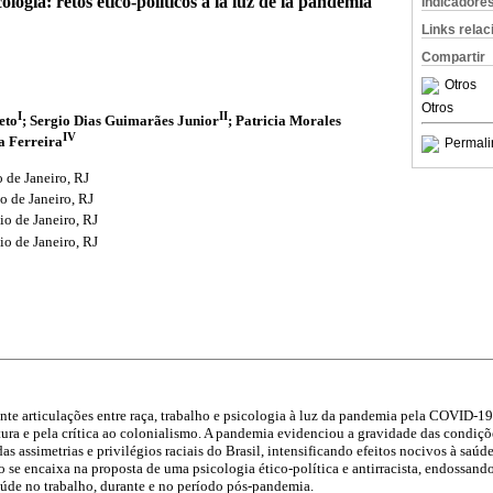
logía: retos ético-políticos a la luz de la pandemia
Indicadore
Links rela
Compartir
Otros
Otros
I
II
eto
; Sergio Dias Guimarães Junior
; Patricia Morales
IV
ta Ferreira
Permali
 de Janeiro, RJ
o de Janeiro, RJ
io de Janeiro, RJ
io de Janeiro, RJ
ente articulações entre raça, trabalho e psicologia à luz da pandemia pela COVID-19.
atura e pela crítica ao colonialismo. A pandemia evidenciou a gravidade das condiçõ
s assimetrias e privilégios raciais do Brasil, intensificando efeitos nocivos à saú
o se encaixa na proposta de uma psicologia ético-política e antirracista, endossand
aúde no trabalho, durante e no período pós-pandemia.