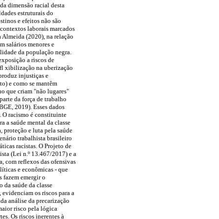
da dimensão racial desta
ldades estruturais do
stinos e efeitos não são
 contextos laborais marcados
ra Almeida (2020), na relação
om salários menores e
lidade da população negra.
exposição a riscos de
fl xibilização na uberização
produz injustiças e
ento) e como se mantêm
lho que criam "não lugares"
parte da força de trabalho
(IBGE, 2019). Esses dados
. O racismo é constituinte
ra a saúde mental da classe
, proteção e luta pela saúde
nário trabalhista brasileiro
icas racistas. O Projeto de
ista (Lei n.º 13.467/2017) e a
, com reflexos das ofensivas
líticas e econômicas - que
es fazem emergir o
o da saúde da classe
, evidenciam os riscos para a
 da análise da precarização
aior risco pela lógica
es. Os riscos inerentes à