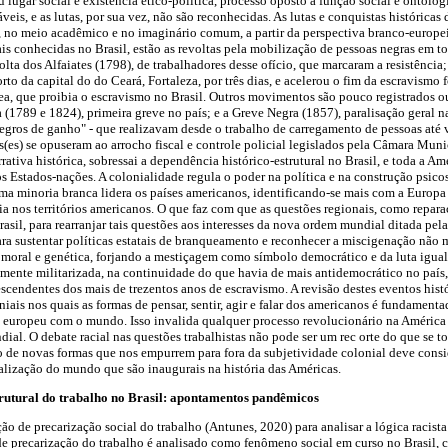
u lugar social e existência ético-política, processo oposto à função social e ontológ
eis, e as lutas, por sua vez, não são reconhecidas. As lutas e conquistas histórica
, no meio acadêmico e no imaginário comum, a partir da perspectiva branco-europei
is conhecidas no Brasil, estão as revoltas pela mobilização de pessoas negras em to
ta dos Alfaiates (1798), de trabalhadores desse ofício, que marcaram a resistência;
rto da capital do do Ceará, Fortaleza, por três dias, e acelerou o fim da escravismo
rea, que proibia o escravismo no Brasil. Outros movimentos são pouco registrados
1789 e 1824), primeira greve no país; e a Greve Negra (1857), paralisação geral n
"negros de ganho" - que realizavam desde o trabalho de carregamento de pessoas até 
(es) se opuseram ao arrocho fiscal e controle policial legislados pela Câmara Munic
rativa histórica, sobressai a dependência histórico-estrutural no Brasil, e toda a Am
 Estados-nações. A colonialidade regula o poder na política e na construção psicos
uma minoria branca lidera os países americanos, identificando-se mais com a Europ
ria nos territórios americanos. O que faz com que as questões regionais, como repar
sil, para rearranjar tais questões aos interesses da nova ordem mundial ditada pela
ara sustentar políticas estatais de branqueamento e reconhecer a miscigenação não 
moral e genética, forjando a mestiçagem como símbolo democrático e da luta iguali
emente militarizada, na continuidade do que havia de mais antidemocrático no país
scendentes dos mais de trezentos anos de escravismo. A revisão destes eventos hist
niais nos quais as formas de pensar, sentir, agir e falar dos americanos é fundament
 europeu com o mundo. Isso invalida qualquer processo revolucionário na América c
al. O debate racial nas questões trabalhistas não pode ser um rec orte do que se tor
 de novas formas que nos empurrem para fora da subjetividade colonial deve conside
ialização do mundo que são inaugurais na história das Américas.
rutural do trabalho no Brasil: apontamentos pandêmicos
ão de precarização social do trabalho (Antunes, 2020) para analisar a lógica racist
e precarização do trabalho é analisado como fenômeno social em curso no Brasil, cu