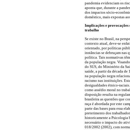
pandemia evidenciam os risc
aponta que, durante a pande
dos impactos sócio-econômico
doméstico, mais expostas ao
Implicações e provocações é
trabalho
Se existe no Brasil, na persp
contexto atual, deve-se enfa
orientado, por políticas públ
instâncias se debruçam nas q
política. Tais normativas tê
da população negra. Visando
do SUS, do Ministério da Saú
saúde, a partir da década de
na população negra relaciona
racismo nas instituições. Es
desigualdades étnico-raciais.
como assédio moral no trabal
disposição resulta na regula
brasileira as questões que c
raça é abordada por este cam
parte das bases para essa el
preterimento dos trabalhado
historicamente a Psicologia 
necessário o impacto do ativ
018/2002 (2002), com normas 