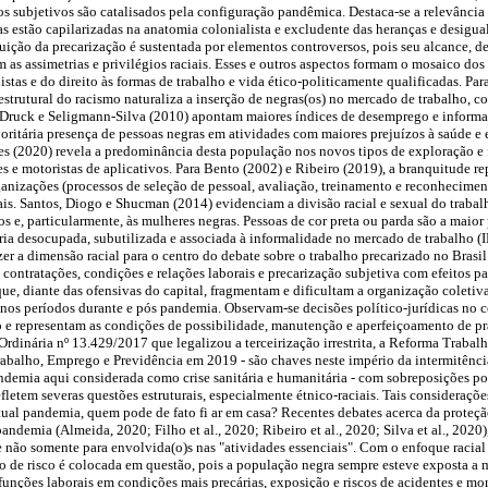
 subjetivos são catalisados pela configuração pandêmica. Destaca-se a relevância 
cas estão capilarizadas na anatomia colonialista e excludente das heranças e desigua
tuição da precarização é sustentada por elementos controversos, pois seu alcance, de
s assimetrias e privilégios raciais. Esses e outros aspectos formam o mosaico dos
histas e do direito às formas de trabalho e vida ético-politicamente qualificadas. Pa
estrutural do racismo naturaliza a inserção de negras(os) no mercado de trabalho, c
, Druck e Seligmann-Silva (2010) apontam maiores índices de desemprego e informa
ritária presença de pessoas negras em atividades com maiores prejuízos à saúde e 
es (2020) revela a predominância desta população nos novos tipos de exploração e 
s e motoristas de aplicativos. Para Bento (2002) e Ribeiro (2019), a branquitude re
ganizações (processos de seleção de pessoal, avaliação, treinamento e reconhecim
ciais. Santos, Diogo e Shucman (2014) evidenciam a divisão racial e sexual do traba
s e, particularmente, às mulheres negras. Pessoas de cor preta ou parda são a maior 
oria desocupada, subutilizada e associada à informalidade no mercado de trabalho 
er a dimensão racial para o centro do debate sobre o trabalho precarizado no Brasil
 contratações, condições e relações laborais e precarização subjetiva com efeitos pa
e, diante das ofensivas do capital, fragmentam e dificultam a organização coletiva
 nos períodos durante e pós pandemia. Observam-se decisões político-jurídicas no ce
 e representam as condições de possibilidade, manutenção e aperfeiçoamento de prát
rdinária nº 13.429/2017 que legalizou a terceirização irrestrita, a Reforma Trabalh
abalho, Emprego e Previdência em 2019 - são chaves neste império da intermitência
ndemia aqui considerada como crise sanitária e humanitária - com sobreposições po
fletem severas questões estruturais, especialmente étnico-raciais. Tais consideraçõ
ual pandemia, quem pode de fato fi ar em casa? Recentes debates acerca da proteçã
ndemia (Almeida, 2020; Filho et al., 2020; Ribeiro et al., 2020; Silva et al., 2020)
 e não somente para envolvida(o)s nas "atividades essenciais". Com o enfoque racial
ão de risco é colocada em questão, pois a população negra sempre esteve exposta a m
unções laborais em condições mais precárias, exposição e riscos de acidentes e mort