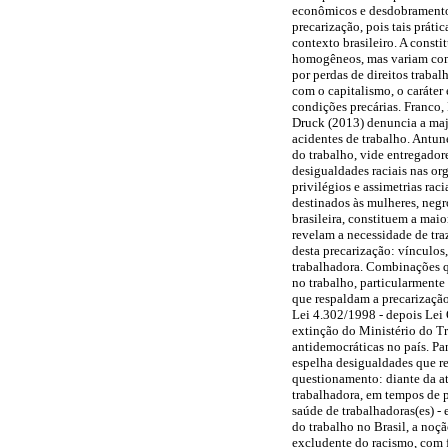
econômicos e desdobramentos
precarização, pois tais práti
contexto brasileiro. A consti
homogêneos, mas variam com a
por perdas de direitos trabal
com o capitalismo, o caráter 
condições precárias. Franco
Druck (2013) denuncia a majo
acidentes de trabalho. Antun
do trabalho, vide entregadore
desigualdades raciais nas or
privilégios e assimetrias ra
destinados às mulheres, negro
brasileira, constituem a mai
revelam a necessidade de traz
desta precarização: vínculos,
trabalhadora. Combinações qu
no trabalho, particularmente
que respaldam a precarização
Lei 4.302/1998 - depois Lei O
extinção do Ministério do Tr
antidemocráticas no país. Pa
espelha desigualdades que re
questionamento: diante da at
trabalhadora, em tempos de pa
saúde de trabalhadoras(es) -
do trabalho no Brasil, a noç
excludente do racismo, com f