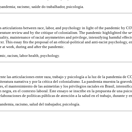
pandemia; racismo; saúde do trabalhador, psicologia.
ses articulations between race, labor, and psychology in light of the pandemic by 
iterature review and by the critique of colonialism. The pandemic highlighted the sev
uality, maintenance of racial asymmetries and privilege, intensifying harmful effects
xt. This essay fits the proposal of an ethical-political and anti-racist psychology, 
re at work, during and after the pandemic.
ic, racism, labor health, psychology.
nte las articulaciones entre raza, trabajo y psicología a la luz de la pandemia de 
a literatura narrativa y por la crítica del colonialismo. La pandemia muestra la grave
es, el mantenimiento de las asimetrías y los privilegios raciales en Brasil, intensifi
n negra, en el contexto laboral. Este ensayo se inscribe en la propuesta de una psico
 elaboraciones de políticas públicas de atención a la salud en el trabajo, durante y 
andemia, racismo, salud del trabajador, psicología.