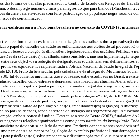
os das formas de trabalho precarizado. O Centro de Estudo das Relações de Traba
mia, o desemprego aumentou mais para negros do que para brancos (Marchesan, 20
s da crise para atividades com forte participação da população negra: setor de com
s riscos de contaminação.
tico-políticas para a Psicologia brasileira no contexto da COVID-19: intersecçã
ectiva decolonial, a necessidade da racialização das análises sobre a precarização do
tizar o papel do trabalho em saúde no enfrentamento aos efeitos de tal processo. O t
icas, a oferecer a atenção às dimensões biopsicossociais dos usuários. Políticas e no
uestões da saúde das(os) trabalhadoras(es) brasileiros, mas sua implementação req
m entre seus objetivos a redução de desigualdades sociais, mas sem delineamentos a 
 promover equidade, foi implementada a Política Nacional da Saúde Integral da Po
de (2013). Fruto da luta secular pela cidadania e da atuação do Movimento Social
 1980. Tal documento argumenta que é consenso, entre estudiosos no Brasil, a exist
das ao trabalho, como estresse e depressão, para mencionar algumas. Alerta sobre os
tabelece como objetivo geral a promoção da saúde integral deste segmento, prioriza
 Os objetivos específicos incluem: identificar, combater e prevenir situações de abu
ho. A Psicologia é uma profissão da saúde pela resolução nº 287, de 8/10/98 do Min
mentação deste campo de práticas, por parte do Conselho Federal de Psicologia (C
omprometem a saúde da população e das(os) trabalhadoras(es) negras(os). A interseçã
po no país há décadas, sendo anterior à deliberação dos regimentos aqui recuperad
aboração, embora pouco difundida. Destaca-se a tese de Bento (2002), fundadora d
res negros nas relações organizacionais como
pacto narcísico da branquitude
. Tod
brasileira posicionou-se ao lado do racismo. Produziu conhecimentos pseudocientíf
ismo para operar, ao menos na legislação do exercício profissional, transformações
para psicólogas(os) sobre preconceito e discriminação racial, que repercutiram em