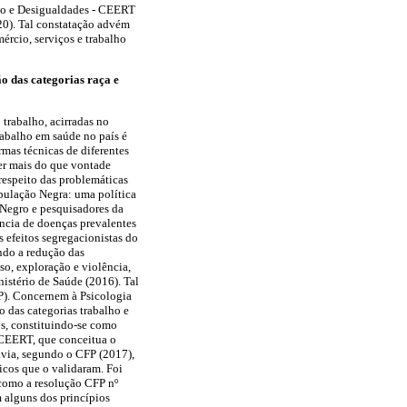
lho e Desigualdades - CEERT
20). Tal constatação advém
ércio, serviços e trabalho
o das categorias raça e
 trabalho, acirradas no
rabalho em saúde no país é
rmas técnicas de diferentes
uer mais do que vontade
respeito das problemáticas
pulação Negra: uma política
 Negro e pesquisadores da
ência de doenças prevalentes
 efeitos segregacionistas do
ndo a redução das
so, exploração e violência,
istério de Saúde (2016). Tal
FP). Concernem à Psicologia
o das categorias trabalho e
os, constituindo-se como
o CEERT, que conceitua o
avia, segundo o CFP (2017),
icos que o validaram. Foi
 como a resolução CFP nº
 alguns dos princípios