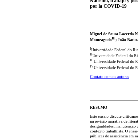
Racismo, trabajo y psico
por la COVID-19
Miguel de Sousa Lacerda N
III
Monteagudo
; João Batis
I
Universidade Federal do Rio
II
Universidade Federal do Ri
III
Universidade Federal do R
IV
Universidade Federal do R
Contato com os autores
RESUMO
Este ensaio discute criticam
na revisão narrativa de liter
desigualdades, manutenção da
contexto trabalhista. O ensai
públicas de assistência em s