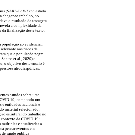
vírus (SARS-CoV-2) no estado
a chegar ao trabalho, no
rdava o resultado da testagem
, revela a complexidade da
 da finalização deste texto,
a população ao evidenciar,
 relevante nos riscos da
ntam que a população negra
Santos et al., 2020) e
, o objetivo deste ensaio é
 questões afrodiaspóricas.
erentes estudos sobre uma
la COVID-19; compondo um
s e entidades nacionais e
 do material selecionado,
ção estrutural do trabalho no
no contexto da COVID-19:
s múltiplas e atualizadas a
usca pensar eventos em
s de saúde pública