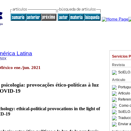
mérica Latina
Servicios 
350X
Revista
México ene./jun. 2021
SciELO 
Articulo
psicologia: provocações ético-políticas à luz
Portugu
COVID-19
Articul
Referenc
Como ci
logy: ethical-political provocations in the light of
SciELO 
ID-19
Traducc
Enviar a