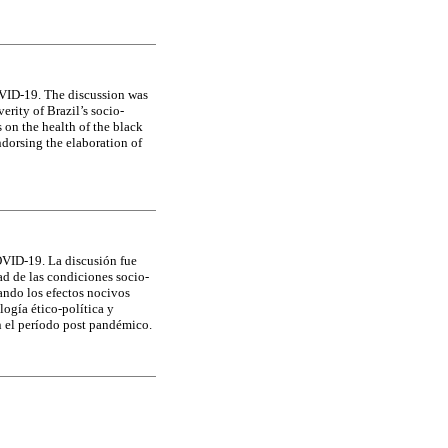
COVID-19. The discussion was
erity of Brazil’s socio-
 on the health of the black
endorsing the elaboration of
COVID-19. La discusión fue
dad de las condiciones socio-
cando los efectos nocivos
logía ético-política y
en el período post pandémico.