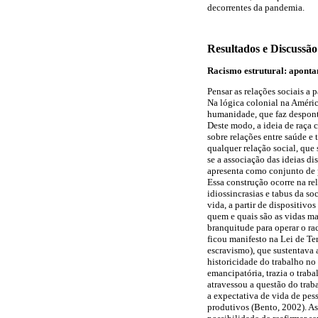
decorrentes da pandemia.
Resultados e Discussão
Racismo estrutural: aponta
Pensar as relações sociais a
Na lógica colonial na Améric
humanidade, que faz desponta
Deste modo, a ideia de raça 
sobre relações entre saúde e 
qualquer relação social, que
se a associação das ideias di
apresenta como conjunto de p
Essa construção ocorre na re
idiossincrasias e tabus da s
vida, a partir de dispositivo
quem e quais são as vidas ma
branquitude para operar o ra
ficou manifesto na Lei de Ter
escravismo), que sustentava 
historicidade do trabalho no
emancipatória, trazia o traba
atravessou a questão do trab
a expectativa de vida de pes
produtivos (Bento, 2002). As