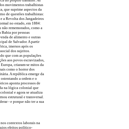
ica do próprio trabalho. As
s dos movimentos trabalhistas
a, que suprime aspectos da
rno de questões trabalhistas:
 e a Revolta dos Jangadeiros
 formal no estado, em 1884:
 ou não rememorados, como a
a Bahia por pessoas
venda de alimento e outras
ipal de Salvador. A partir
érica, imersos após os
social dos sujeitos.
a do que com as populações
ações aos povos escravizados,
 Europa, criaram-se mitos da
mais como o horror dos
tária. A república emerge da
, ostentando a ordem e o
óricos aponta processos de
ada na lógica colonial que
olonial e agora se atualiza
nou estrutural e transversal.
rar - e porque não ter a sua
a nos contextos laborais na
jos efeitos político-