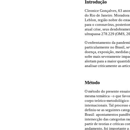
Introdução
Cleonice Gonçalves, 63 anos
do Rio de Janeiro. Moradora 
Leblon, região nobre do esta
para o coronavírus, posterio
atual crise, seus desdobrame
ultrapassa 278.229 (OMS, 20
O enfrentamento da pandemia 
particularmente no Brasil, se
doença, exposição, medidas p
sofre mais severamente impac
alertam para a maior quantid
analisar criticamente as arti
Método
O método do presente ensaio 
mesma temática - o que favo
corpo teórico-metodológico d
internacionais. Tal processo 
definiu-se as seguintes categ
Brasil: apontamentos pandêmi
intersecção das categorias ra
partir de teorias e críticas 
andamento, foi importante a 