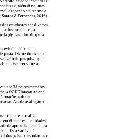
a ao âmbito psicoeducacional e
colares e, além disso, suas
ormal, chegando até mesmo a
6; Santos & Fernandes, 2016).
 dos estudantes nas diversas
nho dos estudantes, a
pedagógicas a fim de que a
dos evidenciados pelos
de posta. Diante do exposto,
 a partir de pesquisas que
ainda discorrer sobre as
ta por 38 países membros,
osta, a OCDE lançou no ano
nformações sobre o
ciências. A cada avaliação um
s estudantes e realize
s em diferentes localidades,
dade da aprendizagem. Outra
nho. Essa variável é
nal dos pais dos estudantes e