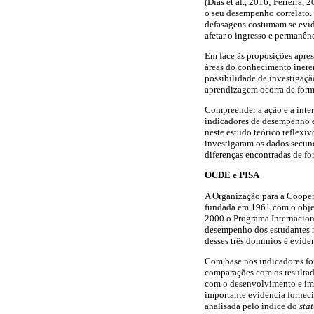
(Dias et al., 2016; Ferreira,
o seu desempenho correlato. 
defasagens costumam se evid
afetar o ingresso e permanên
Em face às proposições apre
áreas do conhecimento ineren
possibilidade de investigaçã
aprendizagem ocorra de forma
Compreender a ação e a inter
indicadores de desempenho es
neste estudo teórico reflexi
investigaram os dados secund
diferenças encontradas de fo
OCDE e PISA
A Organização para a Coope
fundada em 1961 com o objet
2000 o Programa Internaciona
desempenho dos estudantes na
desses três domínios é evide
Com base nos indicadores for
comparações com os resultado
com o desenvolvimento e imp
importante evidência fornec
analisada pelo índice do
sta