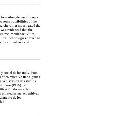
al formation, depending on a
es some possibilities of the
archers that investigated the
t was evidenced that the
xtracurricular activities,
ation Technologies proved to
oeducational area and
y social de los individuos,
eórico reflexivo trae algunas
e la discusión de estudios
Alumnos (PISA). Se
ificación docente, las
s estrategias metacognitivas
ocimiento de los
dad.