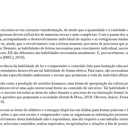
ncontra-se em constante transformação, de modo que a quantidade e a variedade de
pessoas devem utilizá-los de maneiras novas e mais complexas. Com o passar dos a
lua, acompanhando o desenvolvimento individual do sujeito e as vertiginosas mud
a-se, ainda, que o envolvimento com a leitura aumente, por meio de processos que p
tor. Destarte, as habilidades de leitura necessárias para crescimento individual, suce
ulo XX são diferentes das habilidades necessárias atualmente. E, provavelmente, s
ão [MEC], 2019).
evância da habilidade de ler e compreender o conteúdo lido para formação educacio
 estudantes desenvolvam tal habilidade de forma efetiva. Para tanto, são necessária
ém das especificidades ambientais e sociais que permeiam a vida do indivíduo (Kin
dida como a produção de sentidos humanos, uma forma de apropriação da cultura 
o desenvolver uma ação intencional frente ao conteúdo de um texto. Tal habilidad
a o sucesso em todas as áreas do saber durante o processo de escolarização formal,
 questões que perpassam a sociedade (Jerrim & Moss, 2018; Oliveira, Inácio, Ferna
16).
corar as letras do alfabeto e conseguir dispô-las em sílabas para formar palavras e 
te sobre o que está escrito e compreender como se organizam as informações presentes
olvimento desta habilidade não é espontânea, mas diz respeito a um trabalho intenc
as, seleciona conteúdos, realiza supressões, recapitulações e relações a fim de posici