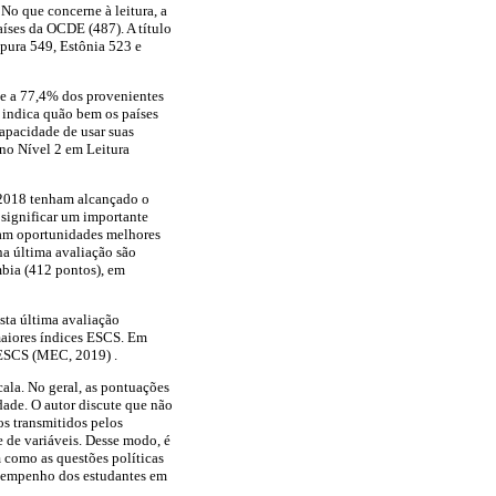
No que concerne à leitura, a
aíses da OCDE (487). A título
pura 549, Estônia 523 e
te a 77,4% dos provenientes
 indica quão bem os países
apacidade de usar suas
 no Nível 2 em Leitura
e 2018 tenham alcançado o
 significar um importante
ham oportunidades melhores
na última avaliação são
mbia (412 pontos), em
sta última avaliação
 maiores índices ESCS. Em
 ESCS (MEC, 2019) .
cala. No geral, as pontuações
dade. O autor discute que não
os transmitidos pelos
e de variáveis. Desse modo, é
 como as questões políticas
desempenho dos estudantes em