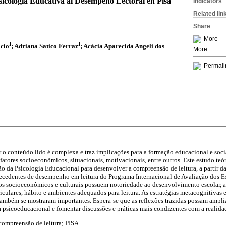
sicología Educativa al Desempeño Lectoral en Pisa
Indicators
Related lin
Share
More
I
I
cio
; Adriana Satico Ferraz
; Acácia Aparecida Angeli dos
More
Permali
o conteúdo lido é complexa e traz implicações para a formação educacional e soci
atores socioeconômicos, situacionais, motivacionais, entre outros. Este estudo teór
ão da Psicologia Educacional para desenvolver a compreensão de leitura, a partir d
tecedentes de desempenho em leitura do Programa Internacional de Avaliação dos E
os socioeconômicos e culturais possuem notoriedade ao desenvolvimento escolar, a
riculares, hábito e ambientes adequados para leitura. As estratégias metacognitivas 
mbém se mostraram importantes. Espera-se que as reflexões trazidas possam ampli
ea psicoeducacional e fomentar discussões e práticas mais condizentes com a realida
ompreensão de leitura; PISA.