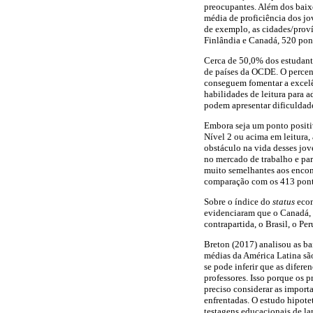
preocupantes. Além dos baixo
média de proficiência dos jo
de exemplo, as cidades/prov
Finlândia e Canadá, 520 pon
Cerca de 50,0% dos estudante
de países da OCDE. O percen
conseguem fomentar a excelê
habilidades de leitura para 
podem apresentar dificuldad
Embora seja um ponto positi
Nível 2 ou acima em leitura,
obstáculo na vida desses jo
no mercado de trabalho e par
muito semelhantes aos encon
comparação com os 413 ponto
Sobre o índice do
status
econ
evidenciaram que o Canadá, a
contrapartida, o Brasil, o 
Breton (2017) analisou as bai
médias da América Latina são
se pode inferir que as difer
professores. Isso porque os 
preciso considerar as import
enfrentadas. O estudo hipote
testagens educacionais de la