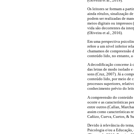
(Oliveira et al., 2019).
Os leitores se formam a parti
ainda rótulos, sinalização de
podem ser realizadas de mane
meios digitais ou impressos 
vida são decorrentes da inte
(Oliveira et al., 2016).
Em uma perspectiva psicoling
refere a um nível inferior re
chamamos de compreensão de 
conteúdo lido, no entanto, a
A decodificação concerne à 
das letras de modo isolado e
sons (Cruz, 2007). Já a comp
conteúdo lido, por meio de c
processos superiores, relativ
conhecimento prévio do leit
A compreensão do conteúdo li
ocorre e as características p
entre outros (Callan, Marcha
assim como características re
Cañizo, Cueva, Cuetos, & Su
Devido à relevância do tema,
Psicologia e/ou a Educação, 