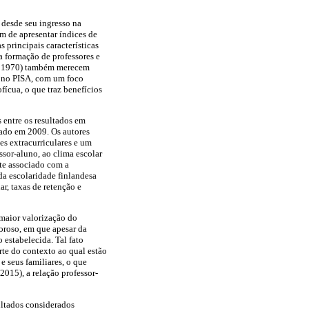
 desde seu ingresso na
m de apresentar índices de
 principais características
a formação de professores e
 de 1970) também merecem
o no PISA, com um foco
fícua, o que traz benefícios
 entre os resultados em
zado em 2009. Os autores
es extracurriculares e um
sor-aluno, ao clima escolar
nte associado com a
da escolaridade finlandesa
ar, taxas de retenção e
 maior valorização do
oroso, em que apesar da
 estabelecida. Tal fato
rte do contexto ao qual estão
e seus familiares, o que
2015), a relação professor-
ultados considerados