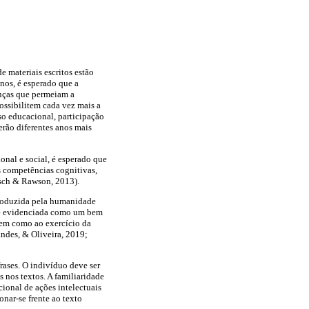
 materiais escritos estão
nos, é esperado que a
anças que permeiam a
ossibilitem cada vez mais a
sso educacional, participação
erão diferentes anos mais
nal e social, é esperado que
s competências cognitivas,
tsch & Rawson, 2013).
produzida pela humanidade
e é evidenciada como um bem
 bem como ao exercício da
ndes, & Oliveira, 2019;
frases. O indivíduo deve ser
 nos textos. A familiaridade
ional de ações intelectuais
onar-se frente ao texto