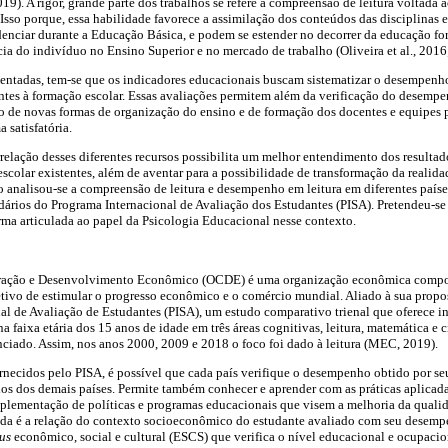
 2019). A rigor, grande parte dos trabalhos se refere à compreensão de leitura voltad
Isso porque, essa habilidade favorece a assimilação dos conteúdos das disciplinas es
enciar durante a Educação Básica, e podem se estender no decorrer da educação f
cia do indivíduo no Ensino Superior e no mercado de trabalho (Oliveira et al., 201
sentadas, tem-se que os indicadores educacionais buscam sistematizar o desempenho
tes à formação escolar. Essas avaliações permitem além da verificação do desempe
o de novas formas de organização do ensino e de formação dos docentes e equipes 
 satisfatória.
relação desses diferentes recursos possibilita um melhor entendimento dos resulta
colar existentes, além de aventar para a possibilidade de transformação da realida
vo analisou-se a compreensão de leitura e desempenho em leitura em diferentes países
ários do Programa Internacional de Avaliação dos Estudantes (PISA). Pretendeu-se 
rma articulada ao papel da Psicologia Educacional nesse contexto.
ração e Desenvolvimento Econômico (OCDE) é uma organização econômica compos
ivo de estimular o progresso econômico e o comércio mundial. Aliado à sua prop
l de Avaliação de Estudantes (PISA), um estudo comparativo trienal que oferece i
 faixa etária dos 15 anos de idade em três áreas cognitivas, leitura, matemática e 
nciado. Assim, nos anos 2000, 2009 e 2018 o foco foi dado à leitura (MEC, 2019).
necidos pelo PISA, é possível que cada país verifique o desempenho obtido por seu
s dos demais países. Permite também conhecer e aprender com as práticas aplicada
lementação de políticas e programas educacionais que visem a melhoria da quali
ida é a relação do contexto socioeconômico do estudante avaliado com seu desempe
tus
econômico, social e cultural (ESCS) que verifica o nível educacional e ocupacio