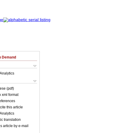
on Demand
Analytics
ese (pdf)
in xml format
references
ite this article
Analytics
c translation
s article by e-mail