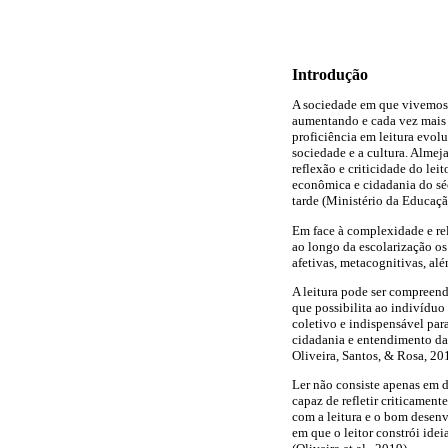
Introdução
A sociedade em que vivemos e
aumentando e cada vez mais 
proficiência em leitura evo
sociedade e a cultura. Almej
reflexão e criticidade do lei
econômica e cidadania do séc
tarde (Ministério da Educaç
Em face à complexidade e rel
ao longo da escolarização os
afetivas, metacognitivas, al
A leitura pode ser compreen
que possibilita ao indivídu
coletivo e indispensável par
cidadania e entendimento das
Oliveira, Santos, & Rosa, 20
Ler não consiste apenas em de
capaz de refletir criticamen
com a leitura e o bom desenv
em que o leitor constrói idei