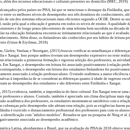
, além dos recursos educacionais e culturais presentes no domicílio (MEC, 2019).
alcançados pelos países no PISA, há que se mencionar o destaque da Finlândia, que
ve entre os melhores níveis de desempenho nos três domínios do conhecimento, alé
lo de um dos sistemas educacionais mais eficientes segundo a OCDE. Dentre as suas
, razão pela qual a educação é gratuita em todos os níveis de ensino. A qualidade d
onsistentes e de longo prazo (decorrentes de uma reforma bem sucedida na década
ular na educação finlandesa encontra-se intimamente relacionado ao que é avaliad
nhecimento. Além disso, os finlandeses são conhecidos por seu hábito de leitura pro
ento (Ustun & Eryilmaz, 2018).
 Gielen, Vanlaar, e Noortgate, (2015) buscou verificar as semelhanças e diferenças
ndia e Xangai. Isso porque ambos tiveram um desempenho expressivo no teste reali
stá relacionado a primorosa formação e rigorosa seleção dos professores, as atividad
. Em Xangai, o desempenho em leitura foi associado positivamente à relação profes
 contrapartida, o desempenho em leitura dos estudantes finlandeses foi positivame
vamente associado à relação professor-aluno. O estudo reafirmou a maior eficiência 
salvas à importância de se considerar as diferenças quanto à idade de ingresso escol
ionam ao desempenho dos estudantes e são diferentes entre Finlândia e Xangai.
l., 2015) evidencia, também, a importância do fator cultural. Em Xangai tem-se uma
e professores e alunos. Contudo, também é apreciado um clima disciplinar mais rig
são acadêmica dos professores, os estudantes mostraram-se satisfeitos com a relação
 as cobranças pelo desempenho não afetam essa relação, pois as exigências fazem pa
nlândia é exercido o distanciamento profissional dos professores para com os alunos 
 a identificação com "adultos modelos". Ressalta-se que na pesquisa de Ning et al. (
negativamente associada ao desempenho acadêmico.
América Latina, abordaremos o Brasil, que na avaliação do PISA de 2018 obteve res