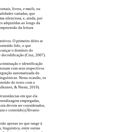
ornais, livros,
e-mails
, ou
nalidades variadas, que
a silenciosa, e, ainda, por
es adquiridas ao longo da
ompreensão da leitura
nitivos. O primeiro deles se
conteúdo lido, o que
alcançar o domínio do
 decodificação (Cruz, 2007).
criminação e identificação
acionam com seus respectivos
ntegração automatizada do
nguísticas. Nesta ocasião, os
conteúdo do texto com o
Sulkunen, & Niemi, 2019).
rcunstâncias em que ela
e aprendizagem empregadas,
tora devem ser considerados,
tura e conteúdo) (Álvarez-
 não apenas no que tange à
linguística, entre outras