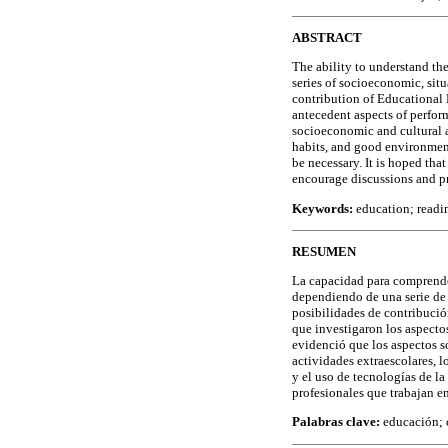
ABSTRACT
The ability to understand the
series of socioeconomic, situ
contribution of Educational 
antecedent aspects of perform
socioeconomic and cultural a
habits, and good environmen
be necessary. It is hoped th
encourage discussions and pr
Keywords:
education; readi
RESUMEN
La capacidad para comprender
dependiendo de una serie de f
posibilidades de contribución
que investigaron los aspect
evidenció que los aspectos so
actividades extraescolares, 
y el uso de tecnologías de l
profesionales que trabajan en
Palabras clave:
educación; 