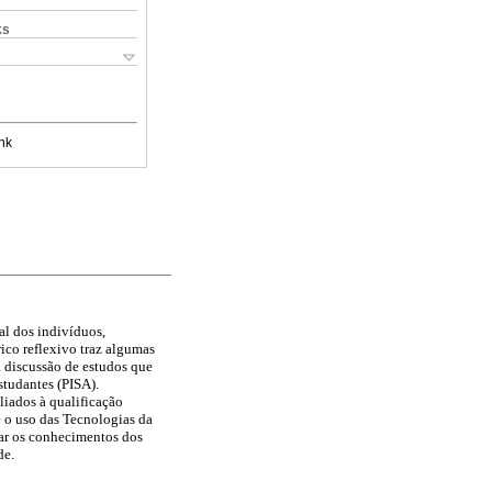
ks
nk
al dos indivíduos,
ico reflexivo traz algumas
a discussão de estudos que
studantes (PISA).
liados à qualificação
e o uso das Tecnologias da
ar os conhecimentos dos
de.