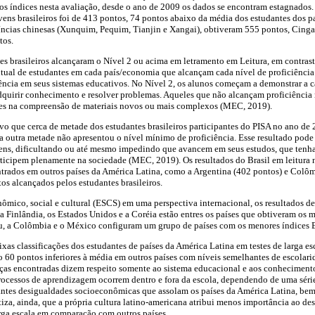
s índices nesta avaliação, desde o ano de 2009 os dados se encontram estagnados. 
vens brasileiros foi de 413 pontos, 74 pontos abaixo da média dos estudantes dos p
íncias chinesas (Xunquim, Pequim, Tianjin e Xangai), obtiveram 555 pontos, Cinga
tos.
s brasileiros alcançaram o Nível 2 ou acima em letramento em Leitura, em contras
tual de estudantes em cada país/economia que alcançam cada nível de proficiência
ncia em seus sistemas educativos. No Nível 2, os alunos começam a demonstrar a c
adquirir conhecimento e resolver problemas. Aqueles que não alcançam proficiência
es na compreensão de materiais novos ou mais complexos (MEC, 2019).
vo que cerca de metade dos estudantes brasileiros participantes do PISA no ano d
 a outra metade não apresentou o nível mínimo de proficiência. Esse resultado pode
vens, dificultando ou até mesmo impedindo que avancem em seus estudos, que ten
ticipem plenamente na sociedade (MEC, 2019). Os resultados do Brasil em leitura 
trados em outros países da América Latina, como a Argentina (402 pontos) e Colô
s alcançados pelos estudantes brasileiros.
ômico, social e cultural (ESCS) em uma perspectiva internacional, os resultados de
 Finlândia, os Estados Unidos e a Coréia estão entres os países que obtiveram os
Peru, a Colômbia e o México configuram um grupo de países com os menores índices
xas classificações dos estudantes de países da América Latina em testes de larga es
 60 pontos inferiores à média em outros países com níveis semelhantes de escolari
enças encontradas dizem respeito somente ao sistema educacional e aos conheciment
processos de aprendizagem ocorrem dentro e fora da escola, dependendo de uma séri
antes desigualdades socioeconômicas que assolam os países da América Latina, bem
tiza, ainda, que a própria cultura latino-americana atribui menos importância ao 
rga escala em comparação com outros países.