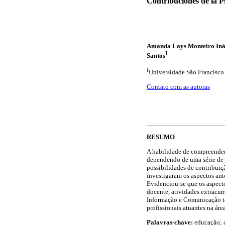
Contribuciones de la P
Amanda Lays Monteiro Iná
I
Santos
I
Universidade São Francisco
Contato com as autoras
RESUMO
A habilidade de compreender 
dependendo de uma série de f
possibilidades de contribuiç
investigaram os aspectos an
Evidenciou-se que os aspect
docente, atividades extracur
Informação e Comunicação ta
profissionais atuantes na ár
Palavras-chave:
educação; c