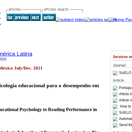
mérica Latina
Services 
350X
Journal
 México July/Dec. 2021
SciELO 
Article
icologia educacional para o desempenho em
Portugu
Article 
Article 
How to c
ucational Psychology to Reading Performance in
SciELO 
Automati
Send thi