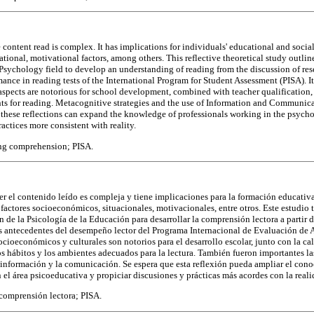
 content read is complex. It has implications for individuals' educational and soci
ational, motivational factors, among others. This reflective theoretical study outlin
Psychology field to develop an understanding of reading from the discussion of rese
ance in reading tests of the International Program for Student Assessment (PISA). I
spects are notorious for school development, combined with teacher qualification, e
ts for reading. Metacognitive strategies and the use of Information and Communic
at these reflections can expand the knowledge of professionals working in the psych
actices more consistent with reality.
ng comprehension; PISA.
 el contenido leído es compleja y tiene implicaciones para la formación educativa 
actores socioeconómicos, situacionales, motivacionales, entre otros. Este estudio t
 de la Psicología de la Educación para desarrollar la comprensión lectora a partir d
os antecedentes del desempeño lector del Programa Internacional de Evaluación de 
cioeconómicos y culturales son notorios para el desarrollo escolar, junto con la cal
los hábitos y los ambientes adecuados para la lectura. También fueron importantes la
a información y la comunicación. Se espera que esta reflexión pueda ampliar el con
 el área psicoeducativa y propiciar discusiones y prácticas más acordes con la reali
comprensión lectora; PISA.