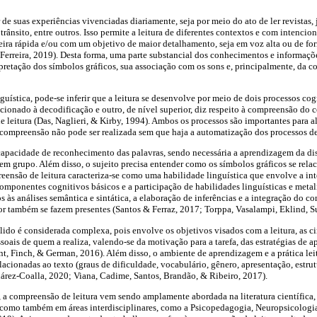
r de suas experiências vivenciadas diariamente, seja por meio do ato de ler revistas, j
 trânsito, entre outros. Isso permite a leitura de diferentes contextos e com intencio
ira rápida e/ou com um objetivo de maior detalhamento, seja em voz alta ou de form
(Ferreira, 2019). Desta forma, uma parte substancial dos conhecimentos e informaçõ
rpretação dos símbolos gráficos, sua associação com os sons e, principalmente, da c
uística, pode-se inferir que a leitura se desenvolve por meio de dois processos cog
lacionado à decodificação e outro, de nível superior, diz respeito à compreensão do 
leitura (Das, Naglieri, & Kirby, 1994). Ambos os processos são importantes para 
 compreensão não pode ser realizada sem que haja a automatização dos processos de
capacidade de reconhecimento das palavras, sendo necessária a aprendizagem da dis
 em grupo. Além disso, o sujeito precisa entender como os símbolos gráficos se rel
reensão de leitura caracteriza-se como uma habilidade linguística que envolve a i
omponentes cognitivos básicos e a participação de habilidades linguísticas e metali
os às análises semântica e sintática, a elaboração de inferências e a integração do 
or também se fazem presentes (Santos & Ferraz, 2017; Torppa, Vasalampi, Eklind, 
do é considerada complexa, pois envolve os objetivos visados com a leitura, as ci
essoais de quem a realiza, valendo-se da motivação para a tarefa, das estratégias d
nt, Finch, & German, 2016). Além disso, o ambiente de aprendizagem e a prática lei
lacionadas ao texto (graus de dificuldade, vocabulário, gênero, apresentação, estru
árez-Coalla, 2020; Viana, Cadime, Santos, Brandão, & Ribeiro, 2017).
 a compreensão de leitura vem sendo amplamente abordada na literatura científica,
como também em áreas interdisciplinares, como a Psicopedagogia, Neuropsicologia, 