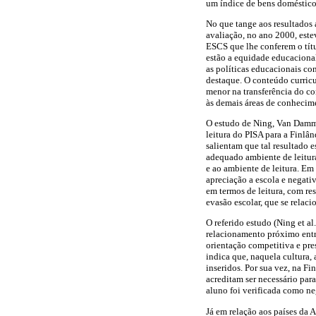
um índice de bens domésticos
No que tange aos resultados 
avaliação, no ano 2000, este
ESCS que lhe conferem o títu
estão a equidade educacional
as políticas educacionais c
destaque. O conteúdo curric
menor na transferência do co
às demais áreas de conhecim
O estudo de Ning, Van Damme,
leitura do PISA para a Finlâ
salientam que tal resultado e
adequado ambiente de leitura
e ao ambiente de leitura. Em
apreciação a escola e negati
em termos de leitura, com res
evasão escolar, que se relac
O referido estudo (Ning et a
relacionamento próximo entr
orientação competitiva e pres
indica que, naquela cultura,
inseridos. Por sua vez, na Fi
acreditam ser necessário para
aluno foi verificada como 
Já em relação aos países da 