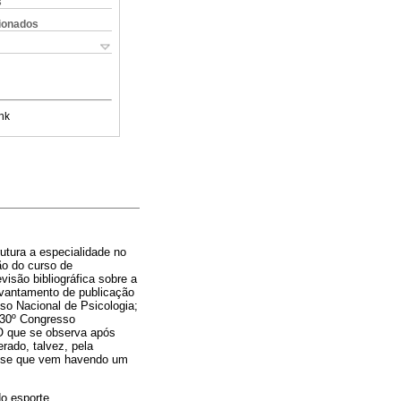
s
cionados
nk
utura a especialidade no
ão do curso de
isão bibliográfica sobre a
vantamento de publicação
so Nacional de Psicologia;
30º Congresso
 O que se observa após
rado, talvez, pela
ta-se que vem havendo um
do esporte.