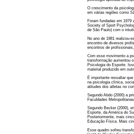
O crescimento da psicologi
em várias regiões como Sã
Foram fundadas em 1979 as
Society of Sport Psycholo
de São Paulo) com o intuit
No ano de 1981 realizou-s
encontro de diversos profi
encontros de profissionais
Com esse movimento a psic
transformação aumentou o 
Psicologia do Esporte. Isso
material produzido em outr
É importante ressaltar qu
na psicologia clínica, soc
atitudes dos atletas no con
Segundo Abdo (2000) a pri
Faculdades Metropolitanas
Segundo Becker (2000), em
Esporte, da América do Sul
Posteriormente, mais cinc
Educação Física. Mais cin
Esse quadro sofreu transfo