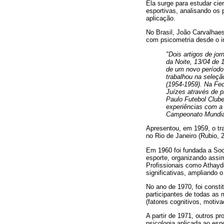
Ela surge para estudar cie
esportivas, analisando os 
aplicação.
No Brasil, João Carvalhaes
com psicometria desde o in
"Dois artigos de jo
da Noite, 13/04 de 
de um novo período 
trabalhou na seleçã
(1954-1959). Na Fed
Juízes através de p
Paulo Futebol Clube
experiências com a 
Campeonato Mundial
Apresentou, em 1959, o tr
no Rio de Janeiro (Rubio, 
Em 1960 foi fundada a Soc
esporte, organizando assim
Profissionais como Athayde
significativas, ampliando 
No ano de 1970, foi consti
participantes de todas as 
(fatores cognitivos, motiv
A partir de 1971, outros p
psicologia aplicada ao esp