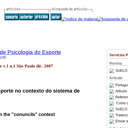
 de Psicologia do Esporte
Servicios 
9145
Revista
te v.1 n.1 São Paulo dic. 2007
SciELO 
Articulo
Portugu
sporte no contexto do sistema de
Articul
Referenc
Como ci
SciELO 
n the "conuncils" context
Traducc
Enviar a