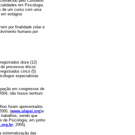
reconhecido pelo Conselho
cialidades em Psicologia.
ias de um curso com uma
s em estágios
em por finalidade zelar e
volvimento humano por
 registrados doze (12)
s de processos éticos
registrados cinco (5)
sicólogos especialistas
icipação em congressos de
e 2004, não houve nenhum
alhos foram apresentados
2005, (
www.ulapsi.org
)a
 trabalhos, sendo que
no de Psicologia, em junho
.org.br
, 2005).
 a sistematização das