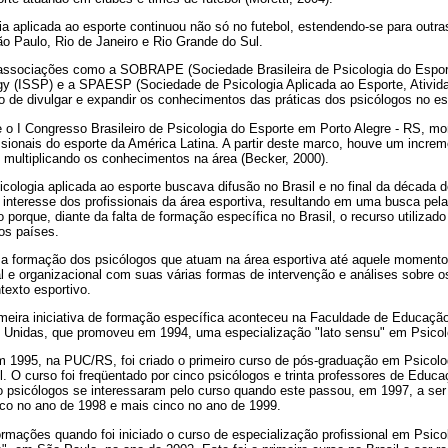
a aplicada ao esporte continuou não só no futebol, estendendo-se para outr
o Paulo, Rio de Janeiro e Rio Grande do Sul.
sociações como a SOBRAPE (Sociedade Brasileira de Psicologia do Esporte)
gy (ISSP) e a SPAESP (Sociedade de Psicologia Aplicada ao Esporte, Ativid
o de divulgar e expandir os conhecimentos das práticas dos psicólogos no es
e o I Congresso Brasileiro de Psicologia do Esporte em Porto Alegre - RS, 
ssionais do esporte da América Latina. A partir deste marco, houve um incre
, multiplicando os conhecimentos na área (Becker, 2000).
ologia aplicada ao esporte buscava difusão no Brasil e no final da década 
interesse dos profissionais da área esportiva, resultando em uma busca pela
 porque, diante da falta de formação específica no Brasil, o recurso utilizado
os países.
e a formação dos psicólogos que atuam na área esportiva até aquele moment
ial e organizacional com suas várias formas de intervenção e análises sobre
texto esportivo.
meira iniciativa de formação específica aconteceu na Faculdade de Educaçã
 Unidas, que promoveu em 1994, uma especialização "lato sensu" em Psicol
 1995, na PUC/RS, foi criado o primeiro curso de pós-graduação em Psicolo
. O curso foi freqüentado por cinco psicólogos e trinta professores de Educa
o psicólogos se interessaram pelo curso quando este passou, em 1997, a ser
co no ano de 1998 e mais cinco no ano de 1999.
rmações quando foi iniciado o curso de especialização profissional em Psico