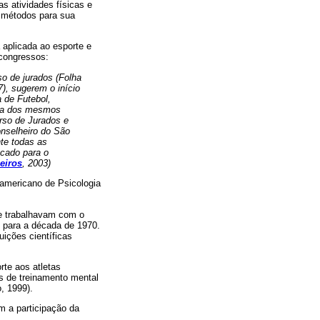
s atividades físicas e
r métodos para sua
 aplicada ao esporte e
 congressos:
so de jurados (Folha
7), sugerem o início
a de Futebol,
gica dos mesmos
rso de Jurados e
onselheiro do São
nte todas as
ocado para o
eiros
, 2003)
ramericano de Psicologia
ue trabalhavam com o
u para a década de 1970.
uições científicas
rte aos atletas
as de treinamento mental
, 1999).
m a participação da