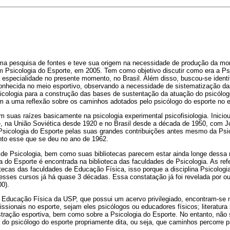
ma pesquisa de fontes e teve sua origem na necessidade de produção da mo
m Psicologia do Esporte, em 2005. Tem como objetivo discutir como era a Ps
 especialidade no presente momento, no Brasil. Além disso, buscou-se identi
conhecida no meio esportivo, observando a necessidade de sistematização da
sicologia para a construção das bases de sustentação da atuação do psicólogo
 a uma reflexão sobre os caminhos adotados pelo psicólogo do esporte no exe
m suas raízes basicamente na psicologia experimental psicofisiologia. Inicio
, na União Soviética desde 1920 e no Brasil desde a década de 1950, com J
 Psicologia do Esporte pelas suas grandes contribuições antes mesmo da Psi
to esse que se deu no ano de 1962.
de Psicologia, bem como suas bibliotecas parecem estar ainda longe dessa
gia do Esporte é encontrada na biblioteca das faculdades de Psicologia. As re
otecas das faculdades de Educação Física, isso porque a disciplina Psicologi
esses cursos já há quase 3 décadas. Essa constatação já foi revelada por ou
0).
e Educação Física da USP, que possui um acervo privilegiado, encontram-se m
fissionais no esporte, sejam eles psicólogos ou educadores físicos; literatura
istração esportiva, bem como sobre a Psicologia do Esporte. No entanto, não 
ca do psicólogo do esporte propriamente dita, ou seja, que caminhos percorre p