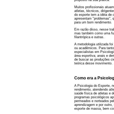
Muitos profissionais atua
atletas, técnicos, dirigent
do esporte tem a idéia de q
apresentam "problemas", q
para um bom rendimento.
Em razão disso, nesse tra
mas também como uma funçã
filantrópica e outras.
A metodologia utilizada fo
ou acadêmicos. Para tanto
especialistas em Psicolog
área esportiva; anais e de
de buscar as produções ci
teórica desse movimento.
Como era a Psicolog
A Psicologia do Esporte, n
rendimento, atendendo atl
saúde física de atletas e
programas psicológicos apl
permeados e norteados pela
aprendizagem e por outro,
esporte de massa, bem com