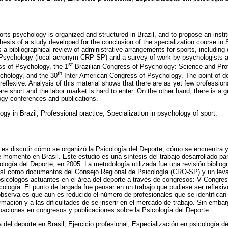
rts psychology is organized and structured in Brazil, and to propose an insti
nthesis of a study developed for the conclusion of the specialization course i
 bibliographical review of administrative arrangements for sports, includin
Psychology (local acronym CRP-SP) and a survey of work by psychologists act
st
s of Psychology, the 1
Brazilian Congress of Psychology: Science and Prof
th
chology, and the 30
Inter-American Congress of Psychology. The point of d
 reflexive. Analysis of this material shows that there are as yet few professional
 short and the labor market is hard to enter. On the other hand, there is a g
ogy conferences and publications.
gy in Brazil, Professional practice, Specialization in psychology of sport.
lo es discutir cómo se organizó la Psicología del Deporte, cómo se encuentra 
e momento en Brasil. Este estudio es una síntesis del trabajo desarrollado par
logía del Deporte, en 2005. La metodología utilizada fue una revisión bibliogr
 así como documentos del Consejo Regional de Psicología (CRO-SP) y un leva
 psicólogos actuantes en el área del deporte a través de congresos: V Congres
ología. El punto de largada fue pensar en un trabajo que pudiese ser reflexi
observa es que aun es reducido el número de profesionales que se identifican c
ormación y a las dificultades de se inserir en el mercado de trabajo. Sin emba
paciones en congresos y publicaciones sobre la Psicología del Deporte.
 del deporte en Brasil, Ejercicio profesional, Especialización en psicología de