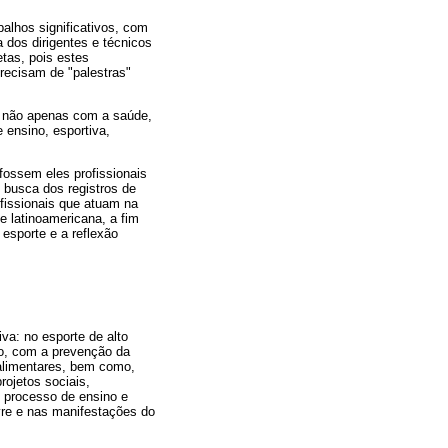
alhos significativos, com
a dos dirigentes e técnicos
etas, pois estes
recisam de "palestras"
o não apenas com a saúde,
 ensino, esportiva,
fossem eles profissionais
 busca dos registros de
fissionais que atuam na
e latinoamericana, a fim
esporte e a reflexão
iva: no esporte de alto
ão, com a prevenção da
 alimentares, bem como,
rojetos sociais,
o processo de ensino e
vre e nas manifestações do