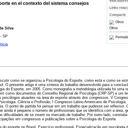
Indicadore
porte en el contexto del sistema consejos
Links rela
Compartir
Otros
da Silva
Otros
 - SP
Permali
ência
discutir como se organizou a Psicologia do Esporte, como está e como se estr
il. O presente artigo é uma síntese do trabalho desenvolvido para a conclus
ia do Esporte, em 2005. Como monografia a metodologia utilizada foi uma rev
 bem como documentos do Conselho Regional de Psicologia (CRP-SP) e um le
os psicólogos atuantes na área do esporte através dos congressos: V Congres
Psicologia: Ciência e Profissão; I Congresso Latino Americano de Psicologia;
ia. O ponto de partida foi pensar em um trabalho que pudesse ser reflexivo.
ue ainda é pequeno o número de profissionais que se identifica com a área, ge
s dificuldades de se inserir no mercado de trabalho. Por outro lado, consta
icipações em congressos e publicações sobre a Psicologia do Esporte.
 do esporte no Brasil, Exercício profissional, Especialização em psicologia 