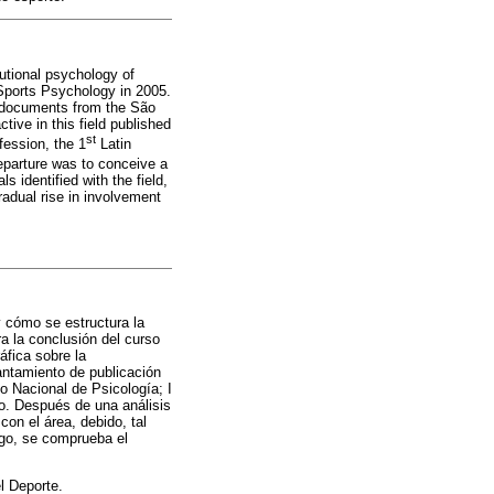
tutional psychology of
n Sports Psychology in 2005.
g documents from the São
ive in this field published
st
ession, the 1
Latin
eparture was to conceive a
s identified with the field,
radual rise in involvement
y cómo se estructura la
a la conclusión del curso
áfica sobre la
ntamiento de publicación
o Nacional de Psicología; I
vo. Después de una análisis
on el área, debido, tal
rgo, se comprueba el
l Deporte.