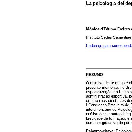
La psicología del de
Mônica d'Fátima Freires 
Instituto Sedes Sapientiae
Endereço para correspond
RESUMO
O objetivo deste artigo é 
presente momento, no Bras
especialização em Psicolog
administração esportiva,
de trabalhos científicos d
I Congresso Brasileiro de 
interamericano de Psicolog
análise desse material é q
brevidade da formação, e a
aumento gradativo de part
Palavras-chave:
Psicologia