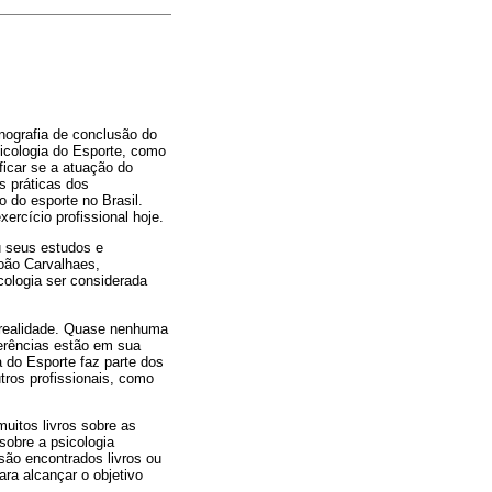
nografia de conclusão do
icologia do Esporte, como
ficar se a atuação do
s práticas dos
 do esporte no Brasil.
rcício profissional hoje.
u seus estudos e
oão Carvalhaes,
cologia ser considerada
 realidade. Quase nenhuma
ferências estão em sua
a do Esporte faz parte dos
tros profissionais, como
uitos livros sobre as
 sobre a psicologia
são encontrados livros ou
ara alcançar o objetivo