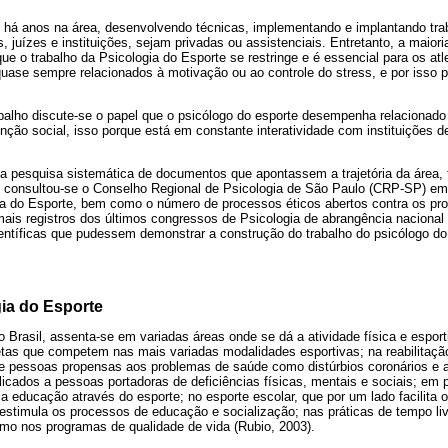
m há anos na área, desenvolvendo técnicas, implementando e implantando trab
es, juízes e instituições, sejam privadas ou assistenciais. Entretanto, a maiori
ue o trabalho da Psicologia do Esporte se restringe e é essencial para os atl
uase sempre relacionados à motivação ou ao controle do stress, e por isso p
balho discute-se o papel que o psicólogo do esporte desempenha relacionad
o social, isso porque está em constante interatividade com instituições de
i a pesquisa sistemática de documentos que apontassem a trajetória da área, 
 consultou-se o Conselho Regional de Psicologia de São Paulo (CRP-SP) em
ia do Esporte, bem como o número de processos éticos abertos contra os pro
mais registros dos últimos congressos de Psicologia de abrangência nacional 
entíficas que pudessem demonstrar a construção do trabalho do psicólogo do 
ia do Esporte
o Brasil, assenta-se em variadas áreas onde se dá a atividade física e esport
etas que competem nas mais variadas modalidades esportivas; na reabilitaç
 de pessoas propensas aos problemas de saúde como distúrbios coronários e
icados a pessoas portadoras de deficiências físicas, mentais e sociais; em p
 educação através do esporte; no esporte escolar, que por um lado facilita 
 estimula os processos de educação e socialização; nas práticas de tempo li
o nos programas de qualidade de vida (Rubio, 2003).