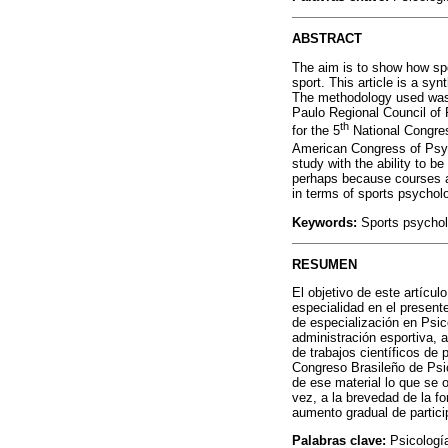
ABSTRACT
The aim is to show how spo
sport. This article is a sy
The methodology used was a
Paulo Regional Council of 
th
for the 5
National Congres
American Congress of Psy
study with the ability to be
perhaps because courses are
in terms of sports psychol
Keywords:
Sports psycholo
RESUMEN
El objetivo de este artícu
especialidad en el present
de especialización en Psico
administración esportiva,
de trabajos científicos de
Congreso Brasileño de Psic
de ese material lo que se 
vez, a la brevedad de la f
aumento gradual de partici
Palabras clave:
Psicología