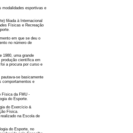
as modalidades esportivas e
 filiada à Internacional
ades Físicas e Recreação
porte.
momento em que se deu o
mento no número de
de 1980, uma grande
 produção científica em
 foi a procura por curso e
o pautava-se basicamente
 os comportamentos e
o Física da FMU -
ogia do Esporte.
gia do Exercício &
ção Física.
 realizado na Escola de
logia do Esporte, no