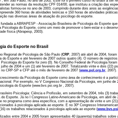
e", em São Paulo, no ano de 2002. Este foi o primeiro curso no Brasil a ser 
atender as normas da resolução CPF 014/00, que instituiu a criação das espe
ialistas formou-se no ano de 2003, cumprindo durante dois anos as exigênc
preende 360 horas de atividades teóricas e 150 horas de atividades prática
uição nas diversas áreas de atuação do psicólogo do esporte.
i fundada a ABRAPESP - Associação Brasileira de Psicologia do Esporte que t
da Psicologia do Esporte, como um meio de promover o bem-estar e o desen
dade física (Abrapesp, 2003).
gia do Esporte no Brasil
 Regional de Psicologia de São Paulo (
CRP
, 2007) até abril de 2004, foram
a do Esporte e até fevereiro de 2007 outros quatro (4). O número de registro
 Psicologia do Esporte foi zero (0). No Conselho Federal de Psicologia foram 
julho de 2004 e um (1) até fevereiro de 2007. Totalizando vinte e dois (22) p
s no CRP-SP e CFP até o mês de fevereiro de 2007 (
www.pol.org.br
, 2007).
o crescimento da Psicologia do Esporte como área de conhecimento é a part
ernacional. Por exemplo, no V Congresso Nacional da Psicologia, em junho d
icologia do Esporte (www.bvs.psi.org.br , 2007).
asileiro Psicologia: Ciência e Profissão, em setembro de 2004, três (3) trab
 do Esporte. Já no I Congresso Latino-Americano de Psicologia, em abril de 
ge no programa como área específica, com a apresentação de vinte e um (21)
cionados à psicologia aplicada ao esporte. E no 30º Congresso Interamerica
16) os trabalhos relacionados à psicologia aplicada ao esporte (
www.bvs.psi
lizados entre 2004 e 2005 foram apresentados 40 (quarenta) trabalhos sobre