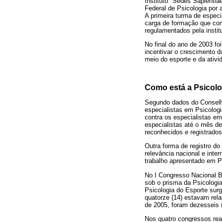
Instituto "Sedes Sapientia
Federal de Psicologia por 
A primeira turma de espec
carga de formação que com
regulamentados pela instit
No final do ano de 2003 fo
incentivar o crescimento 
meio do esporte e da ativi
Como está a Psicolo
Segundo dados do Conselho
especialistas em Psicologi
contra os especialistas em
especialistas até o mês de 
reconhecidos e registrado
Outra forma de registro d
relevância nacional e int
trabalho apresentado em Ps
No I Congresso Nacional Br
sob o prisma da Psicologia
Psicologia do Esporte sur
quatorze (14) estavam rela
de 2005, foram dezesseis (
Nos quatro congressos rea