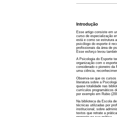
Introdução
Esse artigo consiste em u
curso de especialização e
está e como se estrutura a
psicólogo do esporte é re
profissionais da área de p
Esse esforço levou também
A Psicologia do Esporte te
organização com o esporte
considerado o pioneiro da
uma ciência, reconhecimen
Observa-se que os cursos 
literatura sobre a Psicolo
quase totalidade nas bibli
currículos programáticos d
por exemplo em Rubio (200
Na biblioteca da Escola d
técnicas utilizadas por pro
institucional; sobre admin
textos que retrate a práti
proposto na sua prática.