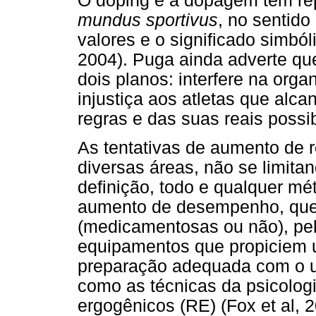
O doping e a dopagem têm re
mundus sportivus
, no sentido
valores e o significado simbó
2004). Puga ainda adverte qu
dois planos: interfere na or
injustiça aos atletas que alc
regras e das suas reais possib
As tentativas de aumento de
diversas áreas, não se limita
definição, todo e qualquer mé
aumento de desempenho, quer
(medicamentosas ou não), pela
equipamentos que propiciem 
preparação adequada com o u
como as técnicas da psicolog
ergogênicos (RE) (Fox et al, 2