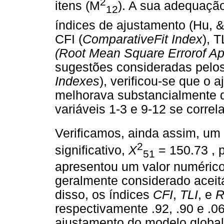
2
itens (M
). A sua adequação
12
índices de ajustamento (Hu, &
CFI (
ComparativeFit Index
), T
(Root Mean Square Errorof Ap
sugestões consideradas pelos
Indexes
), verificou-se que o
melhorava substancialmente q
variáveis 1-3 e 9-12 se corre
Verificamos, ainda assim, um
2
significativo,
X
= 150.73 , 
51
apresentou um valor numérico i
geralmente considerado aceitá
disso, os índices
CFI
,
TLI
, e
respectivamente .92, .90 e .
ajustamento do modelo globa