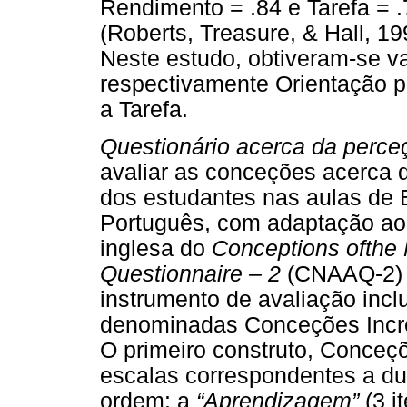
Rendimento = .84 e Tarefa = 
(Roberts, Treasure, & Hall, 19
Neste estudo, obtiveram-se va
respectivamente Orientação p
a Tarefa.
Questionário acerca da perceç
avaliar as conceções acerca d
dos estudantes nas aulas de E
Português, com adaptação ao 
inglesa do
Conceptions ofthe N
Questionnaire – 2
(CNAAQ-2) 
instrumento de avaliação incl
denominadas Conceções Incre
O primeiro construto, Conceç
escalas correspondentes a du
ordem: a
“Aprendizagem”
(3 i