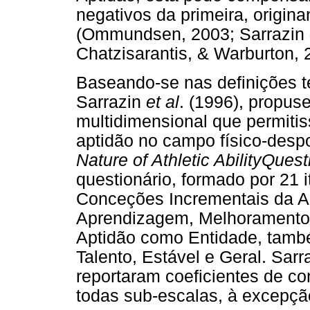
negativos da primeira, origin
(Ommundsen, 2003; Sarrazin
Chatzisarantis, & Warburton, 
Baseando-se nas definições te
Sarrazin
et al
. (1996), propu
multidimensional que permitis
aptidão no campo físico-desp
Nature of Athletic AbilityQues
questionário, formado por 21 i
Conceções Incrementais da Ap
Aprendizagem, Melhoramento 
Aptidão como Entidade, tamb
Talento, Estável e Geral. Sarra
reportaram coeficientes de con
todas sub-escalas, à excepçã