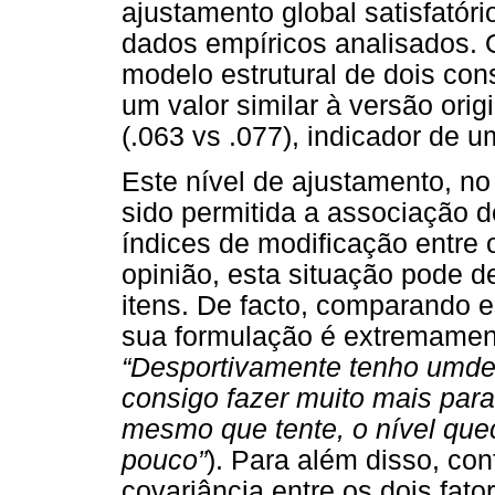
ajustamento global satisfató
dados empíricos analisados. 
modelo estrutural de dois co
um valor similar à versão ori
(.063 vs .077), indicador de 
Este nível de ajustamento, no 
sido permitida a associação 
índices de modificação entre 
opinião, esta situação pode d
itens. De facto, comparando es
sua formulação é extremament
“Desportivamente tenho umde
consigo fazer muito mais para
mesmo que tente, o nível quec
pouco”
). Para além disso, co
covariância entre os dois fat