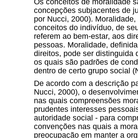
Os conceitos de moralidade sã
concepções subjacentes de jus
por Nucci, 2000). Moralidade, 
conceitos do indivíduo, de se
referem ao bem-estar, aos dire
pessoas. Moralidade, definida
direitos, pode ser distinguida
os quais são padrões de con
dentro de certo grupo social (
De acordo com a descrição pa
Nucci, 2000), o desenvolvimen
nas quais compreensões morai
prudentes interesses pessoai
autoridade social - para co
convenções nas quais a morali
preocupação em manter a orga