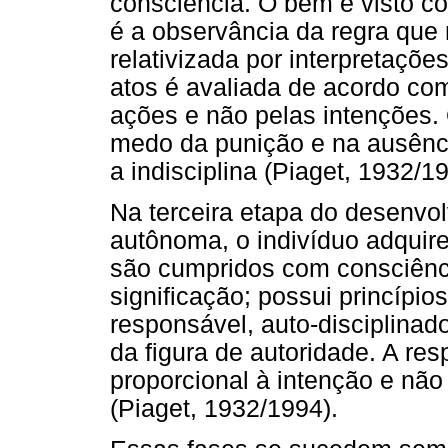
consciência. O bem é visto c
é a observância da regra que
relativizada por interpretaçõe
atos é avaliada de acordo co
ações e não pelas intenções.
medo da punição e na ausênci
a indisciplina (Piaget, 1932/1
Na terceira etapa do desenvo
autônoma, o indivíduo adquir
são cumpridos com consciênc
significação; possui princípios
responsável, auto-disciplina
da figura de autoridade. A re
proporcional à intenção e nã
(Piaget, 1932/1994).