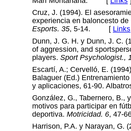
Marí Montañana. [
Links
Cruz, J. (1994). El asesorami
experiencia en baloncesto de 
Esports. 35
, 5-14. [
Links
Dunn, J. G. H. y Dunn, J. C. (
of aggression, and sportspers
players.
Sport Psychologist., 
Escartí, A.; Cervelló, E. (1994
Balaguer (Ed.) Entrenamiento 
y aplicaciones, 61-90. Alba
González, G., Tabernero, B., y
motivos para participar en fútb
deportiva.
Motricidad. 6
, 47
Harrison, P.A. y Narayan, G. (