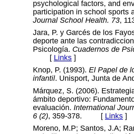
psychological factors, and en
participation in school sports 
Journal School Health. 73
, 1
Jara, P. y Garcés de los Fayos
deporte ante las contradiccio
Psicología.
Cuadernos de Psic
[
Links
]
Knop, P. (1993).
El Papel de l
infantil
. Unisport, Junta de
Márquez, S. (2006). Estrategia
ámbito deportivo: Fundamento
evaluación.
International Jour
6 (2)
, 359-378. [
Links
]
Moreno, M.P; Santos, J.A; Ram