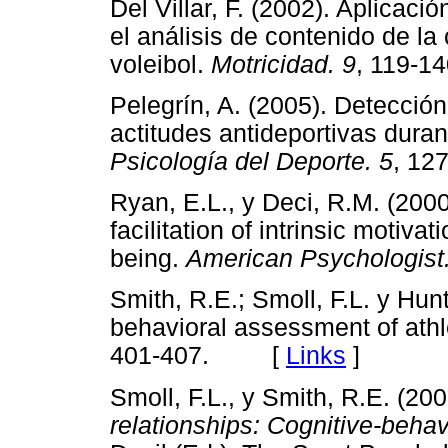
Del Villar, F. (2002). Aplicaci
el análisis de contenido de la
voleibol.
Motricidad. 9
, 119
Pelegrín, A. (2005). Detección
actitudes antideportivas dura
Psicología del Deporte. 5
, 1
Ryan, E.L., y Deci, R.M. (200
facilitation of intrinsic motiva
being.
American Psychologist.
Smith, R.E.; Smoll, F.L. y Hun
behavioral assessment of ath
401-407. [
Links
]
Smoll, F.L., y Smith, R.E. (20
relationships: Cognitive-behav