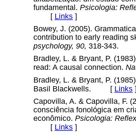
fundamental.
Psicologia: Refl
[
Links
]
Bowey, J. (2005). Grammatical s
contribution to early reading sk
psychology, 90,
318-343.
Bradley, L. & Bryant, P. (1983
read: A causal connection.
Na
Bradley, L. & Bryant, P. (1985
[
Links
Basil Blackwells.
Capovilla, A. & Capovilla, F. (
consciência fonológica em cri
econômico.
Psicologia: Reflex
[
Links
]