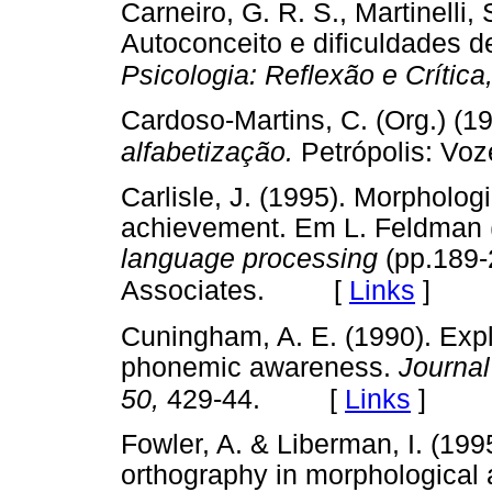
Carneiro, G. R. S., Martinelli, 
Autoconceito e dificuldades d
Psicologia: Reflexão e Crítica
Cardoso-Martins, C. (Org.) (1
alfabetização.
Petrópolis: Vo
Carlisle, J. (1995). Morpholo
achievement. Em L. Feldman 
language processing
(pp.189-
[
Links
]
Associates.
Cuningham, A. E. (1990). Explic
phonemic awareness.
Journal
[
Links
]
50,
429-44.
Fowler, A. & Liberman, I. (199
orthography in morphological