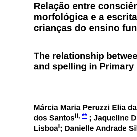
Relação entre consciê
morfológica e a escrit
crianças do ensino fu
The relationship betwe
and spelling in Primary
Márcia Maria Peruzzi Elia d
II,
**
dos Santos
; Jaqueline D
I
Lisboa
; Danielle Andrade Si