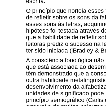
escrita.
O princípio que norteia esses
de refletir sobre os sons da fa
esses sons às letras, adquirin
hipótese foi testada através 
que a habilidade de refletir s
leitoras prediz o sucesso na l
ter sido iniciada (lBradley & 
A consciência fonológica não 
que está associada ao desemp
têm demonstrado que a consci
outra habilidade metalinguísti
desenvolvimento da alfabetizaç
unidades de significado pode 
princípio semiográfico (Carlis