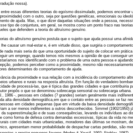
 tradução nossa).
o entre essas diferentes teorias do egoísmo dissimulado, podemos encontra
 (proximidade) com o outro, seja por questões genéticas, emocionais ou ideol
ento de ajuda. Mas, o que dizer daquelas situações onde a pessoa, necessi
se tipo de conjuntura, em geral, se mostra como um ponto fraco nas teorias
ueles que defendem a teoria do altruísmo genuíno.
rias do altruísmo genuíno postula que o sujeito que ajuda possui uma afinid
ria lhe causar um mal-estar e, é em virtude disso, que surgiria o comportament
 nada mais seria do que uma oportunidade do sujeito de colocar em prática 
eguir um emprego, quando temos nós mesmos a opinião de que conseguir u
 estaríamos nos identificando com o problema de uma outra pessoa e ajudand
ncepção, podemos perceber como a proximidade, mesmo não necessariamente
ores determinantes do comportamento de ajuda.
ância da proximidade e sua relação com a incidência do comportamento altru
eios urbanos e rurais na resposta altruísta. Em função do verdadeiro bombar
idade de processá-las, que é típica das grandes cidades e que contribuiria 
autor propôs o que se denominou sobrecarga sensorial ou sobrecarga urbana.
l., 1986 -, pessoas em cidades (? grandes) seriam geralmente mais indiferen
da alta densidade demográfica,em que o contato entre as pessoas se faz n
, pessoas em cidades pequenas (que em virtude da baixa densidade demográf
iam a ser menos indiferentes a outros desconhecidos. Simmel (1902/1950) já a
s da superestimulação e de suas consequências, levando os indivíduos ao d
dade como forma de defesa contra demandas excessivas, típicas da vida no m
rurais com cidades mais urbanizadas, moradores das últimas se mostram, d
ônico, apresentam menor probabilidade de despachar cartas perdidas, são 
spostos a prestar pequenos favores (Hedge & Yousif, 1992; Steblay, 1987).