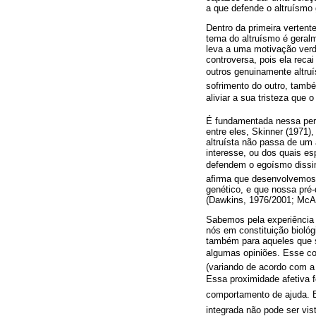
a que defende o altruísmo
Dentro da primeira vertent
tema do altruísmo é geral
leva a uma motivação verda
controversa, pois ela recai
outros genuinamente altruí
sofrimento do outro, tamb
aliviar a sua tristeza que 
É fundamentada nessa pers
entre eles, Skinner (1971)
altruísta não passa de um
interesse, ou dos quais e
defendem o egoísmo dissim
afirma que desenvolvemos 
genético, e que nossa pré-
(Dawkins, 1976/2001; McA
Sabemos pela experiência 
nós em constituição biológ
também para aqueles que 
algumas opiniões. Esse com
(variando de acordo com a
Essa proximidade afetiva fo
comportamento de ajuda. 
integrada não pode ser vist