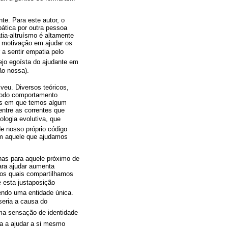
te. Para este autor, o
ática por outra pessoa
tia-altruísmo é altamente
 a motivação em ajudar os
a sentir empatia pelo
ejo egoísta do ajudante em
ção nossa).
eu. Diversos teóricos,
e todo comportamento
les em que temos algum
ntre as correntes que
ologia evolutiva, que
e nosso próprio código
com aquele que ajudamos
nas para aquele próximo de
para ajudar aumenta
os quais compartilhamos
e esta justaposição
endo uma entidade única.
 seria a causa do
ma sensação de identidade
ia a ajudar a si mesmo