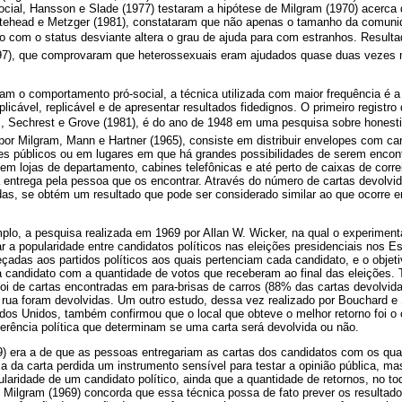
cial, Hansson e Slade (1977) testaram a hipótese de Milgram (1970) acerca d
tehead e Metzger (1981), constataram que não apenas o tamanho da comunida
o com o status desviante altera o grau de ajuda para com estranhos. Resul
1997), que comprovaram que heterossexuais eram ajudados quase duas veze
 o comportamento pró-social, a técnica utilizada com maior frequência é a 
plicável, replicável e de apresentar resultados fidedignos. O primeiro registr
 Sechrest e Grove (1981), é do ano de 1948 em uma pesquisa sobre honestida
 por Milgram, Mann e Hartner (1965), consiste em distribuir envelopes com c
res públicos ou em lugares em que há grandes possibilidades de serem enco
 em lojas de departamento, cabines telefônicas e até perto de caixas de corr
ua entrega pela pessoa que os encontrar. Através do número de cartas devolvi
das, se obtém um resultado que pode ser considerado similar ao que ocorre 
o, a pesquisa realizada em 1969 por Allan W. Wicker, na qual o experimentad
r a popularidade entre candidatos políticos nas eleições presidenciais nos E
adas aos partidos políticos aos quais pertenciam cada candidato, e o objet
a candidato com a quantidade de votos que receberam ao final das eleições. 
foi de cartas encontradas em para-brisas de carros (88% das cartas devolvi
 rua foram devolvidas. Um outro estudo, dessa vez realizado por Bouchard e 
os Unidos, também confirmou que o local que obteve o melhor retorno foi o 
ferência política que determinam se uma carta será devolvida ou não.
9) era a de que as pessoas entregariam as cartas dos candidatos com os qu
ca da carta perdida um instrumento sensível para testar a opinião pública, m
ularidade de um candidato político, ainda que a quantidade de retornos, no tod
, Milgram (1969) concorda que essa técnica possa de fato prever os resultad