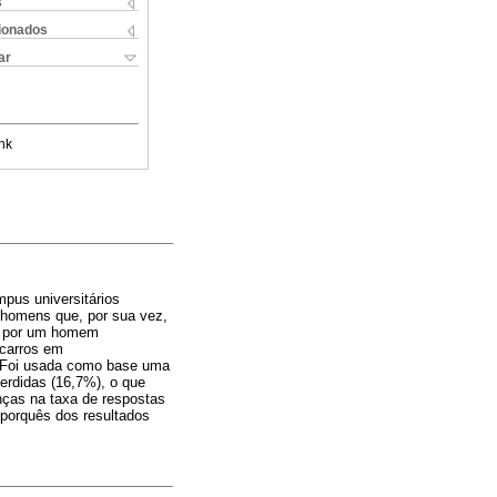
s
cionados
ar
nk
pus universitários
e homens que, por sua vez,
to por um homem
 carros em
s. Foi usada como base uma
perdidas (16,7%), o que
ças na taxa de respostas
 porquês dos resultados