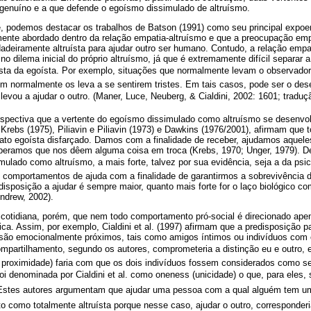
 genuíno e a que defende o egoísmo dissimulado de altruísmo.
e, podemos destacar os trabalhos de Batson (1991) como seu principal expoen
mente abordado dentro da relação empatia-altruísmo e que a preocupação emp
deiramente altruísta para ajudar outro ser humano. Contudo, a relação empa
 no dilema inicial do próprio altruísmo, já que é extremamente difícil separar
sta da egoísta. Por exemplo, situações que normalmente levam o observador 
ém normalmente os leva a se sentirem tristes. Em tais casos, pode ser o des
o levou a ajudar o outro. (Maner, Luce, Neuberg, & Cialdini, 2002: 1601; tradu
pectiva que a vertente do egoísmo dissimulado como altruísmo se desenvolv
, Krebs (1975), Piliavin e Piliavin (1973) e Dawkins (1976/2001), afirmam qu
 ato egoísta disfarçado. Damos com a finalidade de receber, ajudamos aque
speramos que nos dêem alguma coisa em troca (Krebs, 1970; Unger, 1979). De
ulado como altruísmo, a mais forte, talvez por sua evidência, seja a da psic
comportamentos de ajuda com a finalidade de garantirmos a sobrevivência d
disposição a ajudar é sempre maior, quanto mais forte for o laço biológico 
ndrew, 2002).
cotidiana, porém, que nem todo comportamento pró-social é direcionado ape
ica. Assim, por exemplo, Cialdini et al. (1997) afirmam que a predisposição 
são emocionalmente próximos, tais como amigos íntimos ou indivíduos com 
partilhamento, segundo os autores, comprometeria a distinção eu e outro, 
 proximidade) faria com que os dois indivíduos fossem considerados como s
i denominada por Cialdini et al. como oneness (unicidade) o que, para eles,
Estes autores argumentam que ajudar uma pessoa com a qual alguém tem u
o como totalmente altruísta porque nesse caso, ajudar o outro, corresponder