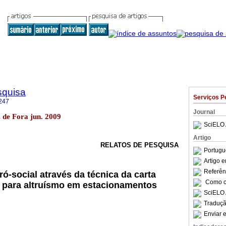
squisa
Serviços P
247
Journal
iz de Fora jun. 2009
SciELO 
Artigo
RELATOS DE PESQUISA
Portugu
Artigo 
Referên
-social através da técnica da carta
Como ci
 para altruísmo em estacionamentos
SciELO 
Traduçã
Enviar e