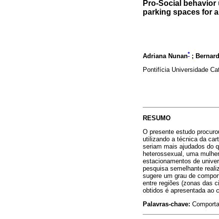
Pro-Social behavior 
parking spaces for al
*
Adriana Nunan
; Bernard
Pontifícia Universidade Ca
RESUMO
O presente estudo procuro
utilizando a técnica da ca
seriam mais ajudados do q
heterossexual, uma mulher
estacionamentos de univer
pesquisa semelhante realiz
sugere um grau de comport
entre regiões (zonas das 
obtidos é apresentada ao c
Palavras-chave:
Comportam