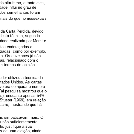
o altruísmo, e tanto eles,
de influi no grau de
tados semelhantes foram
s mais do que homossexuais
da Carta Perdida, devido
o desta técnica, segundo
de realizada por Merrit e
artas endereçadas a
ntradas, como por exemplo,
eio. Os envelopes já são
das, relacionado com o
em termos de opinião
or utilizou a técnica da
stados Unidos. As cartas
ivo era comparar o número
Tal pesquisa mostrou que o
das), enquanto apenas 54%
Stuster (1969), em relação
carro, mostrando que há
ais simpatizavam mais. O
as não suficientemente
o, justifique a sua
os de uma eleição, ainda