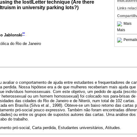
Indicadore
using the lostlLetter technique (Are there
truism in university parking lots?)
Links rela
Compartilh
Mais
Mais
**
o Jablonski
Permali
tólica do Rio de Janeiro
u avaliar o comportamento de ajuda entre estudantes e frequentadores de cam
rta perdida. Nossa hipótese era a de que mulheres receberiam mais ajuda qu
ue indivíduos homossexuais. Com este objetivo, um pedido de ajuda (escri
 heterossexual ou um homem homossexual) foi colocado nos para-brisas de
sidades das cidades do Rio de Janeiro e de Niterói, num total de 102 carta
ada em Brasília (Silva et al., 1998). Obteve-se um baixo retorno das cartas 
amento pró-social pouco expressivo. Também não foram encontradas diferen
cidades) ou entre os grupos de supostos autores das cartas. Uma análise dos
abo do trabalho.
ento pró-social, Carta perdida, Estudantes universitários, Atitudes.