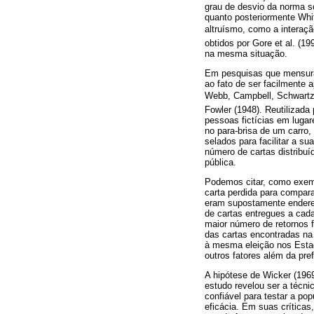
grau de desvio da norma so
quanto posteriormente Whi
altruísmo, como a interaçã
obtidos por Gore et al. (
na mesma situação.
Em pesquisas que mensuram
ao fato de ser facilmente a
Webb, Campbell, Schwartz,
Fowler (1948). Reutilizada
pessoas fictícias em luga
no para-brisa de um carro,
selados para facilitar a s
número de cartas distribuí
pública.
Podemos citar, como exempl
carta perdida para compara
eram supostamente endereç
de cartas entregues a cad
maior número de retornos 
das cartas encontradas na
à mesma eleição nos Estad
outros fatores além da pre
A hipótese de Wicker (196
estudo revelou ser a técni
confiável para testar a pop
eficácia. Em suas críticas