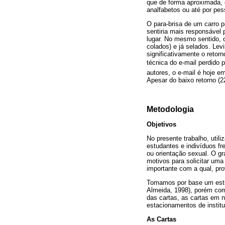
que de forma aproximada, e
analfabetos ou até por pes
O para-brisa de um carro p
sentiria mais responsável
lugar. No mesmo sentido, o
colados) e já selados. Lev
significativamente o reto
técnica do e-mail perdido
autores, o e-mail é hoje
Apesar do baixo retorno (
Metodologia
Objetivos
No presente trabalho, util
estudantes e indivíduos fr
ou orientação sexual. O gr
motivos para solicitar uma
importante com a qual, pro
Tomamos por base um estud
Almeida, 1998), porém com
das cartas, as cartas em 
estacionamentos de institu
As Cartas