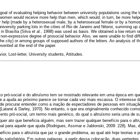
oal of evaluating helping behavior between university populations using the lo
t women would receive more help than men, which would, in turn, be more he
for help (made by a heterosexual male, by a heterosexual female or by a homo
niversity parking lots in the cities of Rio de Janeiro and Niteroi, summing up a 
in Brasília (Silva et al., 1998) was used as basis. We obtained a low return rat
non-expressive degree of prosocial behavior. Also, we were unable to find dif
the city) or among groups of supposed authors of the letters. An analysis of 
esented at the end of the paper.
or, Lost-letter, University students, Attitudes.
 pró-social e do altruísmo tem se mostrado relevante em uma época em que
e a ajuda ao próximo parece se tornar cada vez mais escassa. O interesse da
 de procurar entender como a inação de espectadores de pessoas em situação
Latané & Darley, 1970). No entanto, o que era originalmente conhecido como 
to pró-social, um termo mais genérico, do qual o altruísmo seria uma de su
quer ato que beneficia alguém, mas sem trazer qualquer benefício para o altr
l para aquele que ajuda (Rodrigues, Assmar e Jablonski, 2009: 228). Mas, 
efício para o altruísta que jaz o grande problema, ao qual até hoje teorias e
 satisfatória. Em outras palavras, a partir dessa colocação, duas vertentes