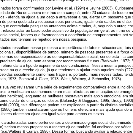
hados foram confirmados por Levine et al. (1994) e Levine (2003). Curiosame
a cidade do Rio de Janeiro mostrou-se a campeã, entre 23 cidades de todo o 
os - aferida na ajuda a um cego a atravessar a rua, alertar um passante que
 de perna quebrada a recuperar seus pertences, igualmente caídos no chão. 
que contrariaria pesquisas anteriores acima citadas, é, segundo o autor, co
s, relacionadas ao baixo poder aquisitivo da população em geral, ao ritmo de 
monia social, fatores que favoreceriam a ocorrência de comportamentos pró-s
ultados não tenham se repetido em nossa pesquisa.
studos ressaltam nesse processo a importância de fatores situacionais, tais
ionais, disponibilidade de tempo, número de pessoas presentes e a força d
 normas de reciprocidade e as de responsabilidade social, sendo esta – a c
precisam de ajuda, sem esperar por recompensas futuras (Berkowitz, 1972; S
r referendaria o tipo de experimento que conduzimos. Nessa mesma perspectiv
ferece ou que recebe ajuda, já que tendemos a ajudar mais aqueles mais (??
cebidas socialmente como mais frágeis e, portanto, mais necessitadas, tend
ach, 1973; Pomazal & Clore, 1973; West, Whitney, & Schnedler, 1975).
or sua vez revisaram uma série de experimentos comparativos entre a incidê
res e verificaram que homens eram mais altruístas em situações de emergên
das heróicas), enquanto as mulheres prestavam mais apoio emocional em si
s como cuidar de crianças ou idosos (Belansky & Boggiano, 1995; Brody, 199
ski (2009), tais diferenças podem ser explicadas a partir da distinta social
y (1986) também constataram que os homens ofereciam mais ajuda quando 
ulheres ofereciam ajuda em igual valor para ambos os sexos.
 caracterizadas como pertencentes a determinado grupo social discriminado 
) seriam menos propensas a receber ajuda também foi analisada por vários
 (e.g.Walters & Curran, 1996). Dessa forma, buscando avaliar a relação entre