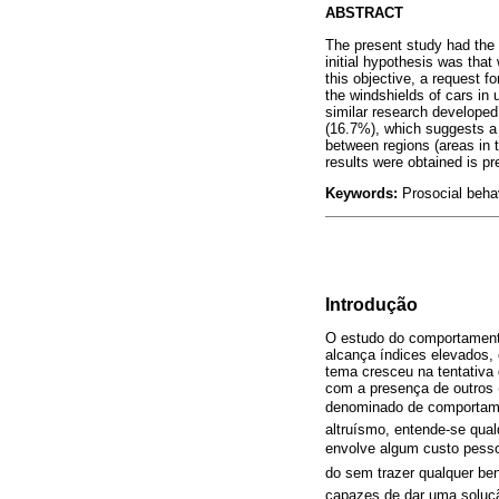
ABSTRACT
The present study had the g
initial hypothesis was tha
this objective, a request 
the windshields of cars in u
similar research developed 
(16.7%), which suggests a 
between regions (areas in 
results were obtained is pr
Keywords:
Prosocial behavi
Introdução
O estudo do comportamento
alcança índices elevados, 
tema cresceu na tentativa
com a presença de outros (
denominado de comportamen
altruísmo, entende-se qual
envolve algum custo pessoa
do sem trazer qualquer ben
capazes de dar uma solução