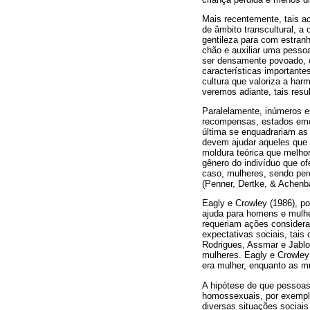
Mais recentemente, tais ac
de âmbito transcultural, 
gentileza para com estranh
chão e auxiliar uma pessoa
ser densamente povoado, o 
características importante
cultura que valoriza a har
veremos adiante, tais res
Paralelamente, inúmeros e
recompensas, estados emoc
última se enquadrariam as
devem ajudar aqueles que 
moldura teórica que melho
gênero do indivíduo que o
caso, mulheres, sendo per
(Penner, Dertke, & Achenb
Eagly e Crowley (1986), p
ajuda para homens e mulhe
requeriam ações considera
expectativas sociais, tai
Rodrigues, Assmar e Jablon
mulheres. Eagly e Crowle
era mulher, enquanto as m
A hipótese de que pessoas
homossexuais, por exemplo
diversas situações sociais