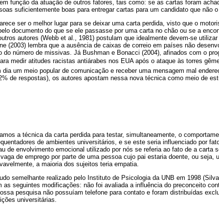
m função da atuação de outros fatores, tais como: se as cartas foram achada
soas suficientemente boas para entregar cartas para um candidato que não o 
arece ser o melhor lugar para se deixar uma carta perdida, visto que o motor
 pelo documento do que se ele passasse por uma carta no chão ou se a encon
utros autores (Webb et al., 1981) postulam que idealmente devem-se utilizar
ine (2003) lembra que a ausência de caixas de correio em países não desenvo
rno do número de missivas. Já Bushman e Bonacci (2004), afinados com o pr
 para medir atitudes racistas antiárabes nos EUA após o ataque às torres g
 em dia um meio popular de comunicação e receber uma mensagem mal ender
22% de respostas), os autores apostam nessa nova técnica como meio de estu
izamos a técnica da carta perdida para testar, simultaneamente, o comportame
equentadores de ambientes universitários, e se este seria influenciado por fat
au de envolvimento emocional utilizado por nós se referia ao fato de a carta
 vaga de emprego por parte de uma pessoa cujo pai estaria doente, ou seja, 
vavelmente, a maioria dos sujeitos teria empatia.
o semelhante realizado pelo Instituto de Psicologia da UNB em 1998 (Silva
 as seguintes modificações: não foi avaliada a influência do preconceito co
nossa pesquisa não possuíam telefone para contato e foram distribuídas exc
ições universitárias.