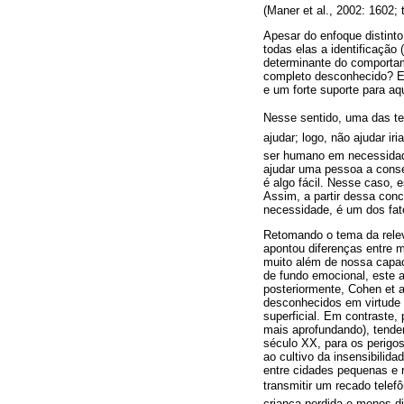
(Maner et al., 2002: 1602;
Apesar do enfoque distint
todas elas a identificação
determinante do comportam
completo desconhecido? Es
e um forte suporte para aq
Nesse sentido, uma das teo
ajudar; logo, não ajudar i
ser humano em necessidade
ajudar uma pessoa a cons
é algo fácil. Nesse caso,
Assim, a partir dessa co
necessidade, é um dos fat
Retomando o tema da relev
apontou diferenças entre m
muito além de nossa capac
de fundo emocional, este 
posteriormente, Cohen et a
desconhecidos em virtude 
superficial. Em contraste
mais aprofundando), tender
século XX, para os perigo
ao cultivo da insensibili
entre cidades pequenas e 
transmitir um recado telef
criança perdida e menos di