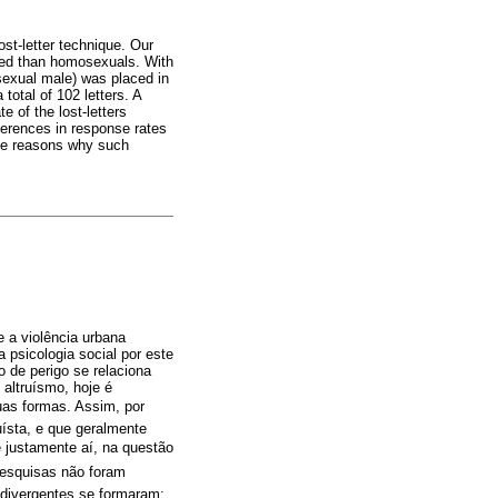
st-letter technique. Our
lped than homosexuals. With
sexual male) was placed in
total of 102 letters. A
e of the lost-letters
ferences in response rates
the reasons why such
 a violência urbana
 psicologia social por este
 de perigo se relaciona
altruísmo, hoje é
as formas. Assim, por
uísta, e que geralmente
é justamente aí, na questão
 pesquisas não foram
 divergentes se formaram: