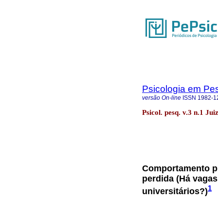
Psicologia em Pe
versão On-line
ISSN
1982-1
Psicol. pesq. v.3 n.1 Ju
Comportamento pró
perdida (Há vagas
1
universitários?)