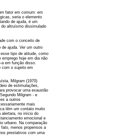
r um fator em comum: em
ógicas, seria o elemento
tando de ajuda, é um
 do altruísmo dissimulado
ade com o conceito de
o de ajuda. Ver um outro
esse tipo de atitude, como
m emprego hoje em dia não
o-a em função disso.
 com o sujeito em
ísta, Milgram (1970)
deio de estimulações,
para provocar uma exaustão
 Segundo Milgram - e
tes a outros
ecessariamente mais
ica têm um contato muito
lertara, no início do
istanciamento emocional e
eio urbano. Na comparação
e fato, menos propensos a
menos prestativos com uma