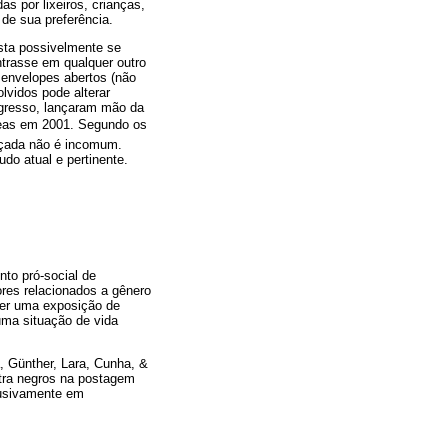
s por lixeiros, crianças,
de sua preferência.
ista possivelmente se
trasse em qualquer outro
 envelopes abertos (não
lvidos pode alterar
ogresso, lançaram mão da
êmeas em 2001. Segundo os
eçada não é incomum.
do atual e pertinente.
nto pró-social de
ores relacionados a gênero
 ser uma exposição de
uma situação de vida
, Günther, Lara, Cunha, &
ntra negros na postagem
lusivamente em