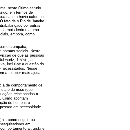
nte, neste último estudo
mundo, em termos de
 sua caneta havia caído no
O fato de o Rio de Janeiro
ntrabalançado por outras
vida mais lento e a uma
ociais, embora, como
 como a empatia,
e normas sociais. Nesta
onvicção de que as pessoas
chwartz, 1975) -, a
a, inclui-se a questão do
?) necessitados. Nesse
em a receber mais ajuda
ncia de comportamento de
cia e de risco (que
tuações relacionadas a
0). Como apontam
ização de homens e
a pessoa em necessidade
(tais como negros ou
 pesquisadores em
 comportamento altruísta e