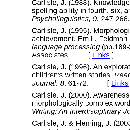
Carlisle, J. (1988). Knowledg
spelling ability in fourth, six,
Psycholinguistics, 9
, 247-2
Carlisle, J. (1995). Morpholo
achievement. Em L. Feldman 
language processing
(pp.189-
Associates. [
Links
]
Carlisle, J. (1996). An explora
children's written stories.
Read
Journal, 8
, 61-72. [
Links
Carlisle, J. (2000). Awareness
morphologically complex word
Writing: An Interdisciplinary J
Carlisle, J. & Fleming, J. (200